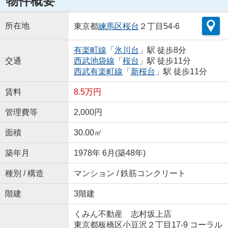
物件概要
所在地
東京都
練馬区
桜台
２丁目54-6
有楽町線
「
氷川台
」駅 徒歩8分
交通
西武池袋線
「
桜台
」駅 徒歩11分
西武有楽町線
「
新桜台
」駅 徒歩11分
賃料
8.5万円
管理費等
2,000円
面積
30.00㎡
築年月
1978年 6月(築48年)
種別 / 構造
マンション / 鉄筋コンクリート
階建
3階建
くみん不動産 志村坂上店
東京都板橋区小豆沢２丁目17-9 コーラル