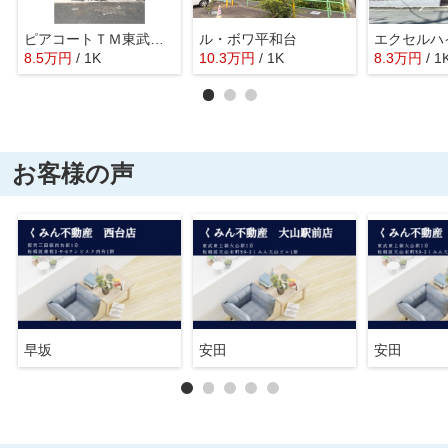
ピアコートＴＭ東武練馬 弐番館
ル・ボワ平和台
エクセルハ
8.5
万
円
/ 1K
10.3
万
円
/ 1K
8.3
万
円
/ 1
お客様の声
早坂
安田
安田