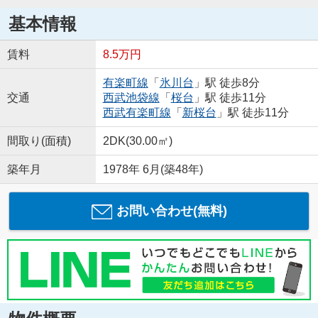
基本情報
賃料
8.5万円
有楽町線
「
氷川台
」駅 徒歩8分
交通
西武池袋線
「
桜台
」駅 徒歩11分
西武有楽町線
「
新桜台
」駅 徒歩11分
間取り(面積)
2DK(30.00㎡)
築年月
1978年 6月(築48年)
お問い合わせ(無料)