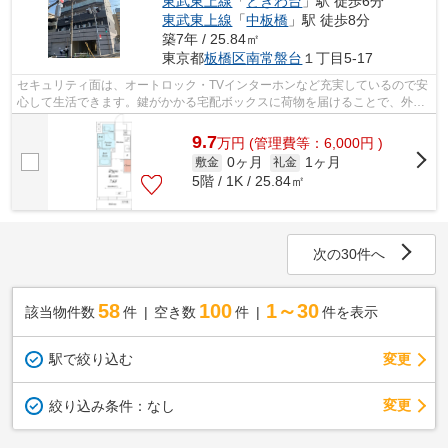
東武東上線
「
ときわ台
」駅 徒歩6分
東武東上線
「
中板橋
」駅 徒歩8分
築7年 / 25.84㎡
東京都
板橋区
南常盤台
１丁目5-17
セキュリティ面は、オートロック・TVインターホンなど充実しているので安
心して生活できます。鍵がかかる宅配ボックスに荷物を届けることで、外に
置く置き配よりも安全に荷物を受け取...
9.7
万
円
(管理費等：6,000円 )
0ヶ月
1ヶ月
敷金
礼金
5階 / 1K / 25.84㎡
次の30件へ
58
100
1～30
該当物件数
件
空き数
件
件を表示
駅で絞り込む
変更
変更
絞り込み条件：
なし