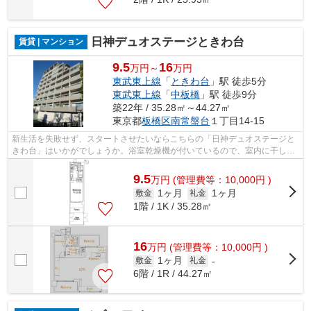
日神デュオステージときわ台
賃貸 | マンション
9.5
16
万円～
万円
東武東上線
「
ときわ台
」駅 徒歩5分
東武東上線
「
中板橋
」駅 徒歩9分
築22年 / 35.28㎡～44.27㎡
東京都
板橋区
南常盤台
１丁目14-15
新生活を失敗せず、スタートさせたいならこちらの「日神デュオステージと
きわ台」はいかがでしょうか。浴室乾燥機が付いているので、室内に干した
い時はお風呂場を使えば居住スペース...
9.5
万
円
(管理費等：10,000円 )
1ヶ月
1ヶ月
敷金
礼金
1階 / 1K / 35.28㎡
16
万
円
(管理費等：10,000円 )
1ヶ月
敷金
礼金
-
6階 / 1R / 44.27㎡