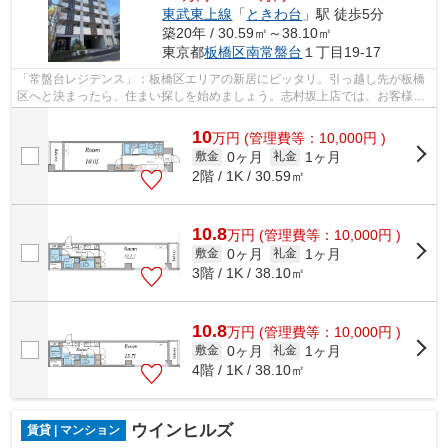
東武東上線
「
ときわ台
」駅 徒歩5分
築20年 / 30.59㎡～38.10㎡
東京都
板橋区
南常盤台
１丁目19-17
「常盤台レジデンス」：板橋区エリアの新居にピッタリ。引っ越し先が板橋
区へと決まったら、住まい探しを始めましょう。志村坂上店では、お客様の
住まい探しをお手伝いしております。
10
万
円
(管理費等：10,000円 )
0ヶ月
1ヶ月
敷金
礼金
2階 / 1K / 30.59㎡
10.8
万
円
(管理費等：10,000円 )
0ヶ月
1ヶ月
敷金
礼金
3階 / 1K / 38.10㎡
10.8
万
円
(管理費等：10,000円 )
0ヶ月
1ヶ月
敷金
礼金
4階 / 1K / 38.10㎡
ウインヒルズ
賃貸 | マンション