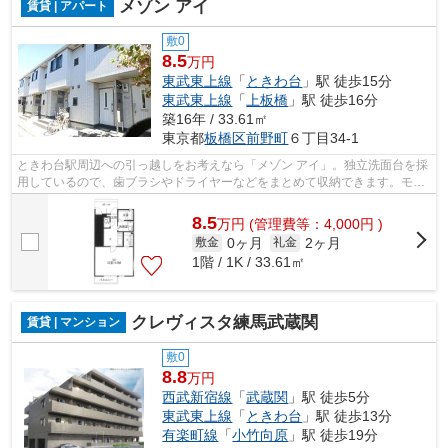
メゾン アイ
賃貸 | アパート
敷0
8.5
万円
東武東上線
「
ときわ台
」駅 徒歩15分
東武東上線
「
上板橋
」駅 徒歩16分
築16年 / 33.61㎡
東京都
板橋区
前野町
６丁目34-1
ときわ台駅周辺への引っ越しをお考えなら「メゾン アイ」。独立洗面台を採
用しているので、歯ブラシやドライヤーなどをまとめて収納できます。モニ
ターで来訪者を確認して、インターホ...
8.5
万
円
(管理費等：4,000円 )
0ヶ月
2ヶ月
敷金
礼金
1階 / 1K / 33.61㎡
クレヴィスタ練馬武蔵関
賃貸 | マンション
敷0
8.8
万円
西武新宿線
「
武蔵関
」駅 徒歩5分
東武東上線
「
ときわ台
」駅 徒歩13分
有楽町線
「
小竹向原
」駅 徒歩19分