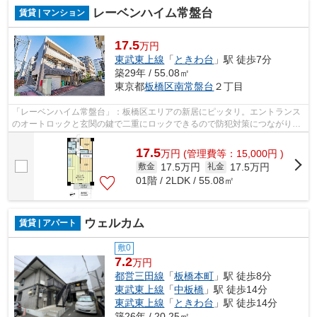
レーベンハイム常盤台
賃貸 | マンション
17.5
万円
東武東上線
「
ときわ台
」駅 徒歩7分
築29年 / 55.08㎡
東京都
板橋区
南常盤台
２丁目
「レーベンハイム常盤台」：板橋区エリアの新居にピッタリ。エントランス
のオートロックと玄関の鍵で二重にロックできるので防犯対策につながりま
す。雨で外に干せない日でも部屋干し...
17.5
万
円
(管理費等：15,000円 )
17.5万円
17.5万円
敷金
礼金
01階 / 2LDK / 55.08㎡
ウェルカム
賃貸 | アパート
敷0
7.2
万円
都営三田線
「
板橋本町
」駅 徒歩8分
東武東上線
「
中板橋
」駅 徒歩14分
東武東上線
「
ときわ台
」駅 徒歩14分
築26年 / 20.25㎡