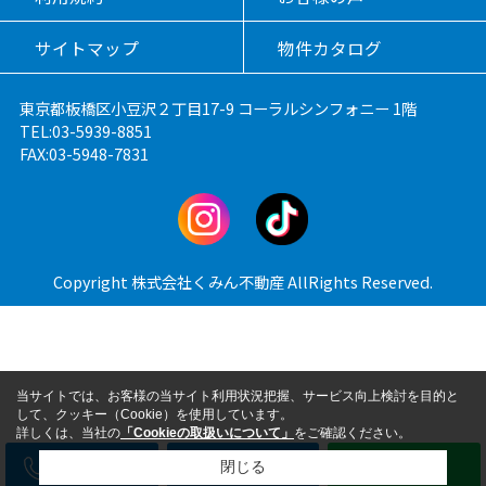
サイトマップ
物件カタログ
東京都板橋区小豆沢２丁目17-9 コーラルシンフォニー 1階
TEL:03-5939-8851
FAX:03-5948-7831
Copyright 株式会社くみん不動産 AllRights Reserved.
当サイトでは、お客様の当サイト利用状況把握、サービス向上検討を目的と
して、クッキー（Cookie）を使用しています。
詳しくは、当社の
「Cookieの取扱いについて」
をご確認ください。
電話
メール
LINE
閉じる