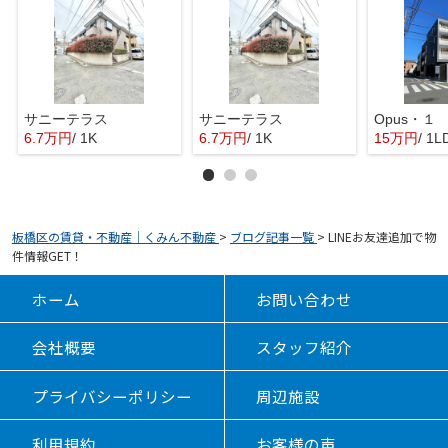
サニーテラス
サニーテラス
Opus・１
6.7万円
/ 1K
6.7万円
/ 1K
15万円
/ 1L
板橋区の賃貸・不動産｜くみん不動産
>
ブログ記事一覧
>
LINEお友達追加で物
件情報GET！
ホーム
お問い合わせ
会社概要
スタッフ紹介
プライバシーポリシー
周辺施設
利用規約
お客様の声