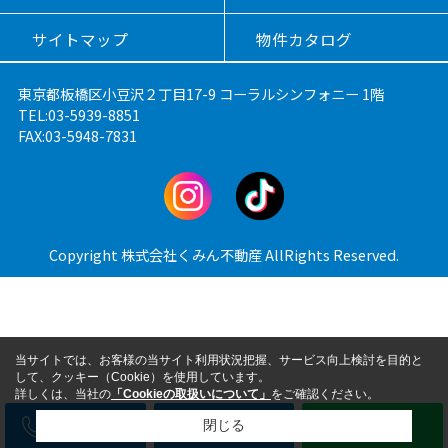
サイトマップ
物件カタログ
東京都板橋区小豆沢２丁目17-9 コーラルシンフォニー 1階
TEL:03-5939-8851
FAX:03-5948-7831
Copyright 株式会社くみん不動産 AllRights Reserved.
当サイトでは、お客様の当サイト利用状況把握、サービス向上検討を目的と
して、クッキー（Cookie）を使用しています。
詳しくは、当社の
「Cookieの取扱いについて」
をご確認ください。
電話
メール
LINE
閉じる