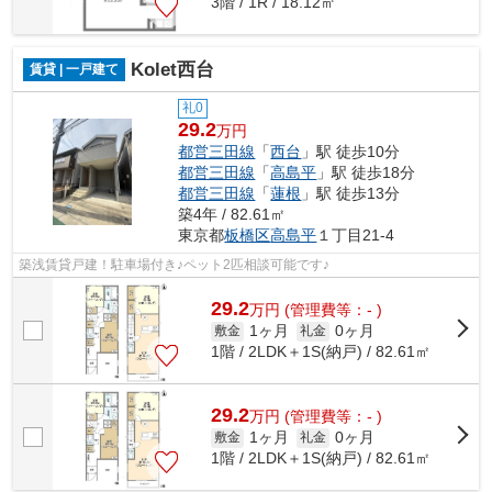
3階 / 1R / 18.12㎡
Kolet西台
賃貸 | 一戸建て
礼0
29.2
万円
都営三田線
「
西台
」駅 徒歩10分
都営三田線
「
高島平
」駅 徒歩18分
都営三田線
「
蓮根
」駅 徒歩13分
築4年 / 82.61㎡
東京都
板橋区
高島平
１丁目21-4
築浅賃貸戸建！駐車場付き♪ペット2匹相談可能です♪
29.2
万
円
(管理費等：- )
1ヶ月
0ヶ月
敷金
礼金
1階 / 2LDK＋1S(納戸) / 82.61㎡
29.2
万
円
(管理費等：- )
1ヶ月
0ヶ月
敷金
礼金
1階 / 2LDK＋1S(納戸) / 82.61㎡