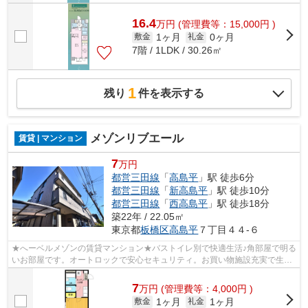
16.4
万
円
(管理費等：15,000円 )
1ヶ月
0ヶ月
敷金
礼金
7階 / 1LDK / 30.26㎡
1
残り
件を表示する
メゾンリブエール
賃貸 | マンション
7
万円
都営三田線
「
高島平
」駅 徒歩6分
都営三田線
「
新高島平
」駅 徒歩10分
都営三田線
「
西高島平
」駅 徒歩18分
築22年 / 22.05㎡
東京都
板橋区
高島平
７丁目４４-６
★へーベルメゾンの賃貸マンション★バストイレ別で快適生活♪角部屋で明る
いお部屋です。オートロックで安心セキュリティ。お買い物施設充実で生活
便利！先行申込受付中！
7
万
円
(管理費等：4,000円 )
1ヶ月
1ヶ月
敷金
礼金