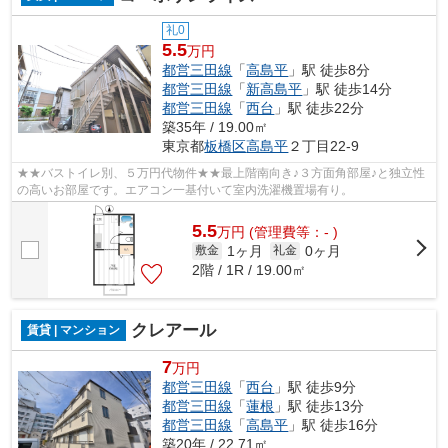
礼0
5.5
万円
都営三田線
「
高島平
」駅 徒歩8分
都営三田線
「
新高島平
」駅 徒歩14分
都営三田線
「
西台
」駅 徒歩22分
築35年 / 19.00㎡
東京都
板橋区
高島平
２丁目22-9
★★バストイレ別、５万円代物件★★最上階南向き♪３方面角部屋♪と独立性
の高いお部屋です。エアコン一基付いて室内洗濯機置場有り。
5.5
万
円
(管理費等：- )
1ヶ月
0ヶ月
敷金
礼金
2階 / 1R / 19.00㎡
クレアール
賃貸 | マンション
7
万円
都営三田線
「
西台
」駅 徒歩9分
都営三田線
「
蓮根
」駅 徒歩13分
都営三田線
「
高島平
」駅 徒歩16分
築20年 / 22.71㎡