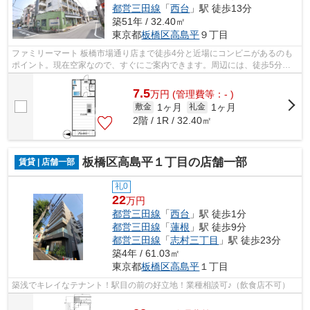
都営三田線
「
西台
」駅 徒歩13分
築51年 / 32.40㎡
東京都
板橋区
高島平
９丁目
ファミリーマート 板橋市場通り店まで徒歩4分と近場にコンビニがあるのも
ポイント。現在空家なので、すぐにご案内できます。周辺には、徒歩5分で
利用できる駅があります。「ヴィラ・カ...
7.5
万
円
(管理費等：- )
1ヶ月
1ヶ月
敷金
礼金
2階 / 1R / 32.40㎡
板橋区高島平１丁目の店舗一部
賃貸 | 店舗一部
礼0
22
万円
都営三田線
「
西台
」駅 徒歩1分
都営三田線
「
蓮根
」駅 徒歩9分
都営三田線
「
志村三丁目
」駅 徒歩23分
築4年 / 61.03㎡
東京都
板橋区
高島平
１丁目
築浅でキレイなテナント！駅目の前の好立地！業種相談可♪（飲食店不可）