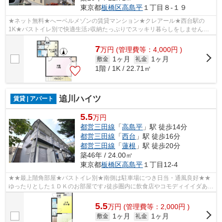
東京都
板橋区
高島平
１丁目８-１９
★ネット無料★へーベルメゾンの賃貸マンション★クレアール★西台駅の
1K★バストイレ別で快適生活♪収納たっぷりでスッキリ暮らしをしません
か。先行申込受付中！
7
万
円
(管理費等：4,000円 )
1ヶ月
1ヶ月
敷金
礼金
1階 / 1K / 22.71㎡
追川ハイツ
賃貸 | アパート
5.5
万円
都営三田線
「
高島平
」駅 徒歩14分
都営三田線
「
西台
」駅 徒歩16分
都営三田線
「
蓮根
」駅 徒歩20分
築46年 / 24.00㎡
東京都
板橋区
高島平
１丁目12-4
★★最上階角部屋★バストイレ別★南側は駐車場につき日当・通風良好★★
ゆったりとした１ＤＫのお部屋です♪徒歩圏内に飲食店やコモディイイダあり
買い物等も便利♪
5.5
万
円
(管理費等：2,000円 )
1ヶ月
1ヶ月
敷金
礼金