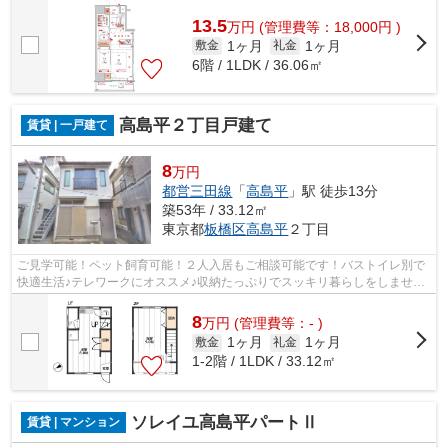
13.5
万
円
(管理費等：18,000円 )
1ヶ月
1ヶ月
敷金
礼金
6階 / 1LDK / 36.06㎡
高島平２丁目戸建て
賃貸 | 一戸建て
8
万円
都営三田線
「
高島平
」駅 徒歩13分
築53年 / 33.12㎡
東京都
板橋区
高島平
２丁目
ご見学可能！ペット飼育可能！２人入居もご相談可能です！バストイレ別で
快適生活♪テレワークにオススメ♪収納たっぷりでスッキリ暮らしをしません
か。角部屋で明るいお部屋です。エア...
8
万
円
(管理費等：- )
1ヶ月
1ヶ月
敷金
礼金
1-2階 / 1LDK / 33.12㎡
ソレイユ高島平パートⅡ
賃貸 | マンション