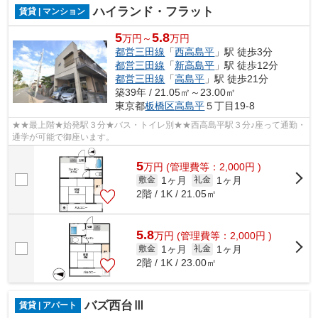
ハイランド・フラット
賃貸 | マンション
5
5.8
万円～
万円
都営三田線
「
西高島平
」駅 徒歩3分
都営三田線
「
新高島平
」駅 徒歩12分
都営三田線
「
高島平
」駅 徒歩21分
築39年 / 21.05㎡～23.00㎡
東京都
板橋区
高島平
５丁目19-8
★★最上階★始発駅３分★バス・トイレ別★★西高島平駅３分♪座って通勤・
通学が可能で御座います。
5
万
円
(管理費等：2,000円 )
1ヶ月
1ヶ月
敷金
礼金
2階 / 1K / 21.05㎡
5.8
万
円
(管理費等：2,000円 )
1ヶ月
1ヶ月
敷金
礼金
2階 / 1K / 23.00㎡
バズ西台Ⅲ
賃貸 | アパート