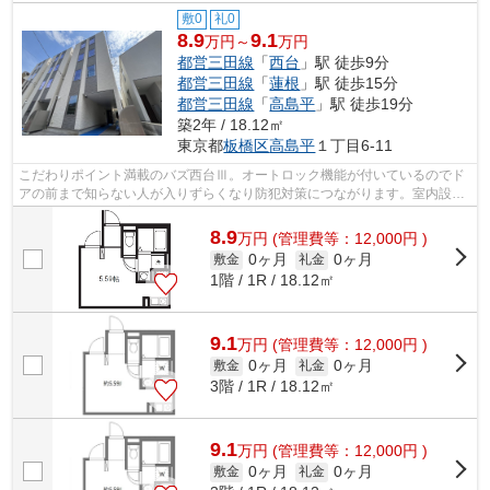
敷0
礼0
8.9
9.1
万円～
万円
都営三田線
「
西台
」駅 徒歩9分
都営三田線
「
蓮根
」駅 徒歩15分
都営三田線
「
高島平
」駅 徒歩19分
築2年 / 18.12㎡
東京都
板橋区
高島平
１丁目6-11
こだわりポイント満載のバズ西台Ⅲ。オートロック機能が付いているのでド
アの前まで知らない人が入りずらくなり防犯対策につながります。室内設備
は洗面所独立・浴室乾燥機など豊富に揃...
8.9
万
円
(管理費等：12,000円 )
0ヶ月
0ヶ月
敷金
礼金
1階 / 1R / 18.12㎡
9.1
万
円
(管理費等：12,000円 )
0ヶ月
0ヶ月
敷金
礼金
3階 / 1R / 18.12㎡
9.1
万
円
(管理費等：12,000円 )
0ヶ月
0ヶ月
敷金
礼金