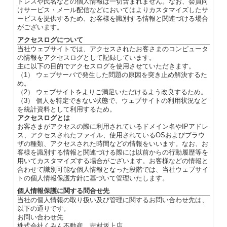
ドレスや氏名などの個人情報は一切含まれません。なお、会員向
けサービス・メール配信などにおいてはよりカスタマイズしたサ
ービスを提供するため、お客様を識別する情報と関連づける場合
がございます。
アクセスログについて
当社ウェブサイトでは、アクセスされたお客さまのコンピュータ
の情報をアクセスログとして記録しています。
主に以下の目的でアクセスログを使用させていただきます。
（1） ウェブサーバで発生した問題の原因を突き止め解決するた
め。
（2） ウェブサイトをよりご満足いただけるよう改良するため。
（3） 個人を特定できない状態で、ウェブサイトの利用状況など
を統計資料として利用するため。
アクセスログとは
お客さまがアクセスの際に利用されているドメイン名やIPアドレ
ス、アクセスされたファイル、使用されているOSおよびブラウ
ザの種類、アクセスされた時間などの情報をいいます。なお、お
客様を識別する情報と関連づける際には以前からの行動履歴等を
用いてカスタマイズする場合がございます。お客様などの情報と
合わせて識別可能な個人情報となった段階では、当社ウェブサイ
トの個人情報保護方針に基づいて管理いたします。
個人情報保護に関する問合せ先
当社の個人情報の取り扱い及び管理に関するお問い合わせ先は、
以下の通りです。
お問い合わせ先
株式会社くみん不動産 志村坂上店