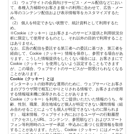
（1） ウェブサイトの会員向けサービス・メール配信などにおい
て、各種入力補助やお客さま個々の利用に合わせて、広告・メー
ル等のコンテンツ配信および表示情報等をカスタマイズするた
め。
（2） 個人を特定できない状態で、統計資料として利用するた
め。
※Cookie（クッキー）はお客さまへのサービス提供と利用状況分
析に限定して使用するものとし、それ以外の目的で利用すること
はありません。
なお、広告の配信を委託する第三者への委託に基づき、第三者を
経由して、Cookie（クッキー）情報を保存し、参照する場合があ
ります。こうした情報提供をしたくない場合には、お客さまにて
Cookie（クッキー）を使用しないよう設定することもできます
が、この場合、ウェブサイトのサービスが一部受けられなくなる
ことがあります。
Cookie（クッキー）とは
インターネットの効率的な運用のために、ウェブサーバとお客さ
まのブラウザ間で相互にやりとりされる情報で、お客さまの使用
する情報端末機に保存されることがあります。
Cookie（クッキー）を利用してご提供いただいた情報のうち、年
齢、性別、職業、居住地域など個人が特定できない属性情報（組
み合わせることによっても個人が特定できないものに限られま
す）、端末情報、ウェブサイト内におけるユーザーの行動履歴
（アクセスしたURL、コンテンツ、参照順など）およびスマート
フォン等利用時のユーザー承諾・申込みに基づく位置情報を取得
することがあります。ただし、Cookie（クッキー）にはメールア