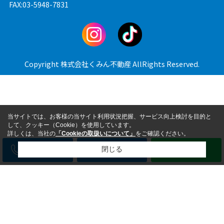
FAX:03-5948-7831
Copyright 株式会社くみん不動産 AllRights Reserved.
当サイトでは、お客様の当サイト利用状況把握、サービス向上検討を目的と
して、クッキー（Cookie）を使用しています。
詳しくは、当社の
「Cookieの取扱いについて」
をご確認ください。
電話
メール
LINE
閉じる