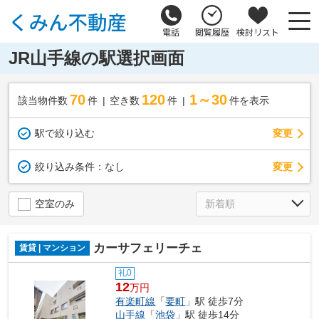
電話
閲覧履歴
検討リスト
JR山手線の駅選択画面
70
120
1～30
該当物件数
件
空き数
件
件を表示
駅で絞り込む
変更
変更
絞り込み条件：
なし
空室のみ
カーサフェリーチェ
賃貸 | マンション
礼0
12
万円
有楽町線
「
要町
」駅 徒歩7分
山手線
「
池袋
」駅 徒歩14分