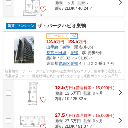
1ヶ月
敷金
礼金
-
9階 / 2LDK / 40.24㎡
ザ・パークハビオ巣鴨
賃貸 | マンション
フリーレント
礼0
12.5
28.5
万円～
万円
山手線
「
巣鴨
」駅 徒歩8分
都営三田線
「
巣鴨
」駅 徒歩6分
築8年 / 25.32㎡～51.88㎡
東京都
豊島区
巣鴨
４丁目２２番１７号
新着情報：ザ・パークハビオ巣鴨の空室情報ならコチラ。留守中に注文した
商品が届くので、配送時間を気にせず注文ができる宅配ボックスが共用部に
付いています。住人以外が住居エリア...
12.5
万
円
(管理費等：15,000円 )
12.5万円
0ヶ月
敷金
礼金
2階 / 1K / 25.32㎡
27.5
万
円
(管理費等：15,000円 )
27.5万円
0ヶ月
敷金
礼金
3階 / 2LDK / 51.07㎡