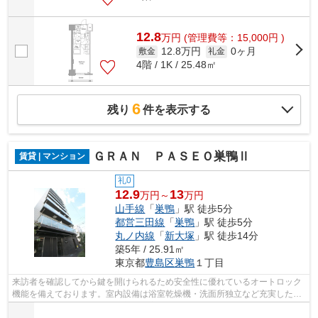
12.8
万
円
(管理費等：15,000円 )
12.8万円
0ヶ月
敷金
礼金
4階 / 1K / 25.48㎡
6
残り
件を表示する
ＧＲＡＮ ＰＡＳＥＯ巣鴨Ⅱ
賃貸 | マンション
礼0
12.9
13
万円～
万円
山手線
「
巣鴨
」駅 徒歩5分
都営三田線
「
巣鴨
」駅 徒歩5分
丸ノ内線
「
新大塚
」駅 徒歩14分
築5年 / 25.91㎡
東京都
豊島区
巣鴨
１丁目
来訪者を確認してから鍵を開けられるため安全性に優れているオートロック
機能を備えております。室内設備は浴室乾燥機・洗面所独立など充実した設
備を備え付けています。共用部には宅...