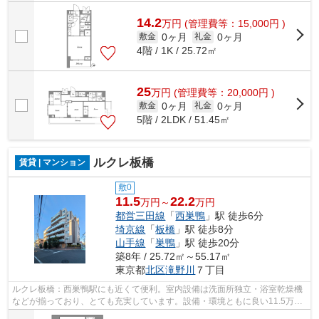
14.2
万
円
(管理費等：15,000円 )
0ヶ月
0ヶ月
敷金
礼金
4階 / 1K / 25.72㎡
25
万
円
(管理費等：20,000円 )
0ヶ月
0ヶ月
敷金
礼金
5階 / 2LDK / 51.45㎡
ルクレ板橋
賃貸 | マンション
敷0
11.5
22.2
万円～
万円
都営三田線
「
西巣鴨
」駅 徒歩6分
埼京線
「
板橋
」駅 徒歩8分
山手線
「
巣鴨
」駅 徒歩20分
築8年 / 25.72㎡～55.17㎡
東京都
北区
滝野川
７丁目
ルクレ板橋：西巣鴨駅にも近くて便利。室内設備は洗面所独立・浴室乾燥機
などが揃っており、とても充実しています。設備・環境ともに良い11.5万円
の物件です。エレベーター付き物件で...