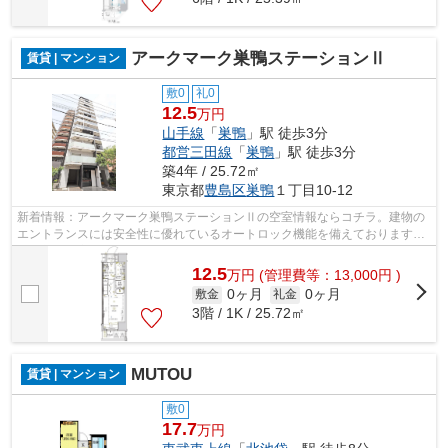
アークマーク巣鴨ステーションⅡ
賃貸 | マンション
敷0
礼0
12.5
万円
山手線
「
巣鴨
」駅 徒歩3分
都営三田線
「
巣鴨
」駅 徒歩3分
築4年 / 25.72㎡
東京都
豊島区
巣鴨
１丁目10-12
新着情報：アークマーク巣鴨ステーションⅡの空室情報ならコチラ。建物の
エントランスには安全性に優れているオートロック機能を備えております。
共用部には宅配ボックスが備え付けられ...
12.5
万
円
(管理費等：13,000円 )
0ヶ月
0ヶ月
敷金
礼金
3階 / 1K / 25.72㎡
MUTOU
賃貸 | マンション
敷0
17.7
万円