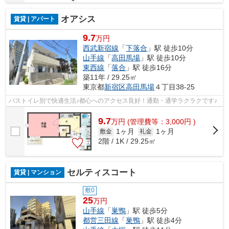
オアシス
賃貸 | アパート
9.7
万円
西武新宿線
「
下落合
」駅 徒歩10分
山手線
「
高田馬場
」駅 徒歩10分
東西線
「
落合
」駅 徒歩16分
築11年 / 29.25㎡
東京都
新宿区
高田馬場
４丁目38-25
バストイレ別で快適生活♪都心へのアクセス良好！通勤・通学ラクラクです♪
9.7
万
円
(管理費等：3,000円 )
1ヶ月
1ヶ月
敷金
礼金
2階 / 1K / 29.25㎡
セルティスコート
賃貸 | マンション
敷0
25
万円
山手線
「
巣鴨
」駅 徒歩5分
都営三田線
「
巣鴨
」駅 徒歩4分