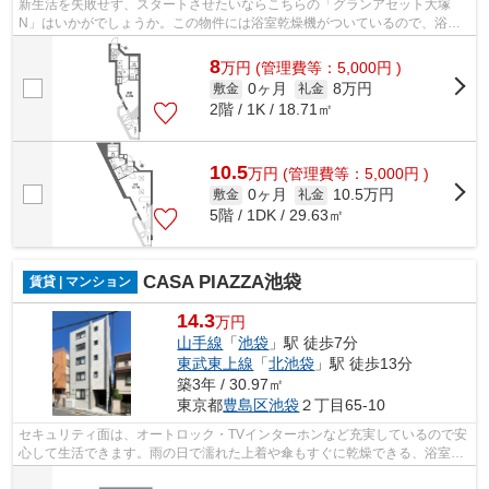
新生活を失敗せず、スタートさせたいならこちらの「グランアセット大塚
N」はいかがでしょうか。この物件には浴室乾燥機がついているので、浴室
内の温度を自由に調節でき、快適なバスタ...
8
万
円
(管理費等：5,000円 )
0ヶ月
8万円
敷金
礼金
2階 / 1K / 18.71㎡
10.5
万
円
(管理費等：5,000円 )
0ヶ月
10.5万円
敷金
礼金
5階 / 1DK / 29.63㎡
CASA PIAZZA池袋
賃貸 | マンション
14.3
万円
山手線
「
池袋
」駅 徒歩7分
東武東上線
「
北池袋
」駅 徒歩13分
築3年 / 30.97㎡
東京都
豊島区
池袋
２丁目65-10
セキュリティ面は、オートロック・TVインターホンなど充実しているので安
心して生活できます。雨の日で濡れた上着や傘もすぐに乾燥できる、浴室乾
燥機付きの物件です。快適な暮らしを...