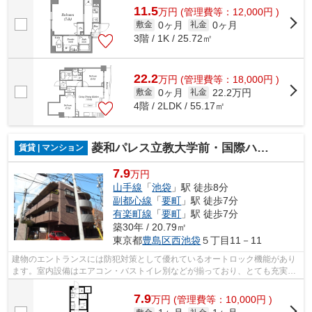
11.5
万
円
(管理費等：12,000円 )
0ヶ月
0ヶ月
敷金
礼金
3階 / 1K / 25.72㎡
22.2
万
円
(管理費等：18,000円 )
0ヶ月
22.2万円
敷金
礼金
4階 / 2LDK / 55.17㎡
菱和パレス立教大学前・国際ハイム
賃貸 | マンション
7.9
万円
山手線
「
池袋
」駅 徒歩8分
副都心線
「
要町
」駅 徒歩7分
有楽町線
「
要町
」駅 徒歩7分
築30年 / 20.79㎡
東京都
豊島区
西池袋
５丁目11－11
建物のエントランスには防犯対策として優れているオートロック機能があり
ます。室内設備はエアコン・バストイレ別などが揃っており、とても充実し
ています。留守中に注文した商品が届...
7.9
万
円
(管理費等：10,000円 )