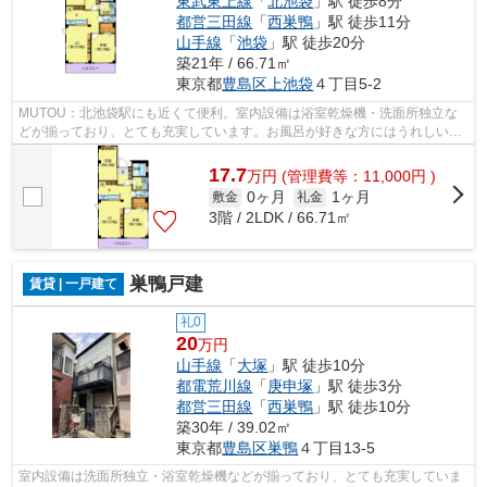
東武東上線
「
北池袋
」駅 徒歩8分
都営三田線
「
西巣鴨
」駅 徒歩11分
山手線
「
池袋
」駅 徒歩20分
築21年 / 66.71㎡
東京都
豊島区
上池袋
４丁目5-2
MUTOU：北池袋駅にも近くて便利。室内設備は浴室乾燥機・洗面所独立な
どが揃っており、とても充実しています。お風呂が好きな方にはうれしい追
い焚き機能付き。専有面積は66.71平米と...
17.7
万
円
(管理費等：11,000円 )
0ヶ月
1ヶ月
敷金
礼金
3階 / 2LDK / 66.71㎡
巣鴨戸建
賃貸 | 一戸建て
礼0
20
万円
山手線
「
大塚
」駅 徒歩10分
都電荒川線
「
庚申塚
」駅 徒歩3分
都営三田線
「
西巣鴨
」駅 徒歩10分
築30年 / 39.02㎡
東京都
豊島区
巣鴨
４丁目13-5
室内設備は洗面所独立・浴室乾燥機などが揃っており、とても充実していま