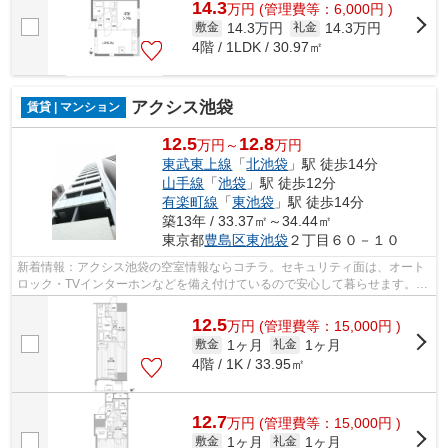
14.3
万
円
(管理費等：6,000円 )
14.3万円
14.3万円
敷金
礼金
4階 / 1LDK / 30.97㎡
アクシス池袋
賃貸 | マンション
12.5
12.8
万円～
万円
東武東上線
「
北池袋
」駅 徒歩14分
山手線
「
池袋
」駅 徒歩12分
有楽町線
「
東池袋
」駅 徒歩14分
築13年 / 33.37㎡～34.44㎡
東京都
豊島区
東池袋
２丁目６０－１０
新着情報：アクシス池袋の空室情報ならコチラ。セキュリティ面は、オート
ロック・TVインターホンなどを備え付けているので安心して暮らせます。エ
アコン付きなので、室内の温度調整が...
12.5
万
円
(管理費等：15,000円 )
1ヶ月
1ヶ月
敷金
礼金
4階 / 1K / 33.95㎡
12.7
万
円
(管理費等：15,000円 )
1ヶ月
1ヶ月
敷金
礼金