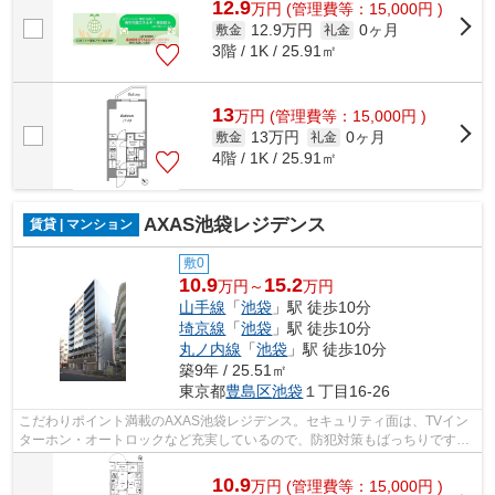
12.9
万
円
(管理費等：15,000円 )
12.9万円
0ヶ月
敷金
礼金
3階 / 1K / 25.91㎡
13
万
円
(管理費等：15,000円 )
13万円
0ヶ月
敷金
礼金
4階 / 1K / 25.91㎡
AXAS池袋レジデンス
賃貸 | マンション
敷0
10.9
15.2
万円～
万円
山手線
「
池袋
」駅 徒歩10分
埼京線
「
池袋
」駅 徒歩10分
丸ノ内線
「
池袋
」駅 徒歩10分
築9年 / 25.51㎡
東京都
豊島区
池袋
１丁目16-26
こだわりポイント満載のAXAS池袋レジデンス。セキュリティ面は、TVイン
ターホン・オートロックなど充実しているので、防犯対策もばっちりです。
室内設備は浴室乾燥機・洗面所独立など...
10.9
万
円
(管理費等：15,000円 )