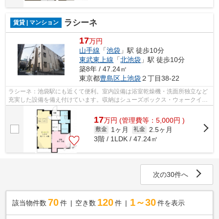
ラシーネ
賃貸 | マンション
17
万円
山手線
「
池袋
」駅 徒歩10分
東武東上線
「
北池袋
」駅 徒歩10分
築8年 / 47.24㎡
東京都
豊島区
上池袋
２丁目38-22
ラシーネ：池袋駅にも近くて便利。室内設備は浴室乾燥機・洗面所独立など
充実した設備を備え付けています。収納はシューズボックス・ウォークイン
クロゼットなどが備え付けられている...
17
万
円
(管理費等：5,000円 )
1ヶ月
2.5ヶ月
敷金
礼金
3階 / 1LDK / 47.24㎡
次の30件へ
70
120
1～30
該当物件数
件
空き数
件
件を表示