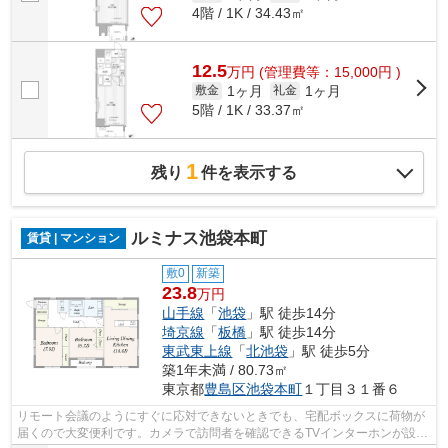
4階 / 1K / 34.43㎡
12.5
万
円
(管理費等：15,000円 )
1ヶ月
1ヶ月
敷金
礼金
5階 / 1K / 33.37㎡
1
残り
件を表示する
ルミナス池袋本町
賃貸 | マンション
敷0
新築
23.8
万円
山手線
「
池袋
」駅 徒歩14分
埼京線
「
板橋
」駅 徒歩14分
東武東上線
「
北池袋
」駅 徒歩5分
築1年未満 / 80.73㎡
東京都
豊島区
池袋本町
１丁目３１番６
リモート会議のようにすぐに応対できないときでも、宅配ボックスに荷物が
届くので大変便利です。カメラで訪問者を確認できるTVインターホンが設置