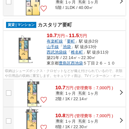
1ヶ月
1ヶ月
敷金
礼金
5階 / 1LDK / 40.00㎡
カスタリア要町
賃貸 | マンション
10.7
11.5
万円～
万円
有楽町線
「
要町
」駅 徒歩2分
山手線
「
池袋
」駅 徒歩13分
西武池袋線
「
椎名町
」駅 徒歩11分
築21年 / 22.14㎡～22.30㎡
東京都
豊島区
西池袋
５丁目２６－１０
収納はシューズボックス・クロゼットなどが備え付けられているので、衣類
や日用品の収納に重宝します。セキュリティ面は、TVインターホン・オート
ロックなど充実しているので、防犯対...
10.7
万
円
(管理費等：7,000円 )
1ヶ月
1ヶ月
敷金
礼金
2階 / 1K / 22.14㎡
10.8
万
円
(管理費等：7,000円 )
1ヶ月
1ヶ月
敷金
礼金
8階 / 1K / 22.30㎡