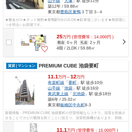
山手線
「
大塚
」駅 徒歩11分
築12年 / 59.88㎡
東京都
豊島区
巣鴨
３丁目３-４
★敷金ゼロ★ネット無料★巣鴨駅5分の2LDK★駐車場ございます★角部屋に
つき明るいお部屋です。
25
万
円
(管理費等：14,000円 )
0ヶ月
2ヶ月
敷金
礼金
4階 / 2LDK / 59.88㎡
PREMIUM CUBE 池袋要町
賃貸 | マンション
11.1
12
万円～
万円
有楽町線
「
要町
」駅 徒歩10分
山手線
「
池袋
」駅 徒歩16分
東武東上線
「
北池袋
」駅 徒歩18分
築6年 / 25.02㎡
東京都
板橋区
中丸町
8-3
新着情報：PREMIUM CUBE 池袋要町の空室情報ならコチラ。浴室を乾燥さ
せることでカビの繁殖を防ぐことに役立つ、浴室乾燥機があります。荷物を
注文する時に時間を気にしなくてよくなる...
11.1
万
円
(管理費等：15,000円 )