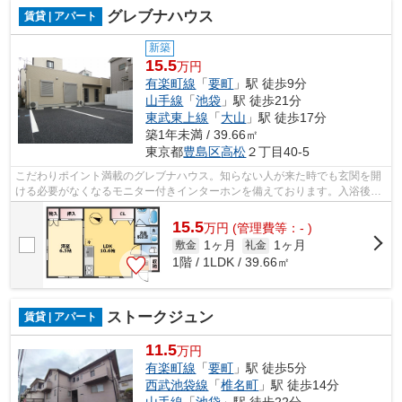
グレブナハウス
賃貸 | アパート
新築
15.5
万円
有楽町線
「
要町
」駅 徒歩9分
山手線
「
池袋
」駅 徒歩21分
東武東上線
「
大山
」駅 徒歩17分
築1年未満 / 39.66㎡
東京都
豊島区
高松
２丁目40-5
こだわりポイント満載のグレブナハウス。知らない人が来た時でも玄関を開
ける必要がなくなるモニター付きインターホンを備えております。入浴後で
も温度や湿度に悩まされずに化粧やヘ...
15.5
万
円
(管理費等：- )
1ヶ月
1ヶ月
敷金
礼金
1階 / 1LDK / 39.66㎡
ストークジュン
賃貸 | アパート
11.5
万円
有楽町線
「
要町
」駅 徒歩5分
西武池袋線
「
椎名町
」駅 徒歩14分
山手線
「
池袋
」駅 徒歩22分