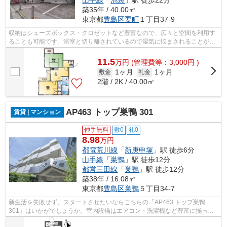
築35年 / 40.00㎡
東京都
豊島区
要町
１丁目37-9
収納はシューズボックス・クロゼットなど豊富なので、広々と空間を利用す
ることも可能です。浴室と切り離されているので湿気に悩まされることがな
くなる独立洗面台が付いています。賃...
11.5
万
円
(管理費等：3,000円 )
1ヶ月
1ヶ月
敷金
礼金
2階 / 2K / 40.00㎡
AP463 トップ巣鴨 301
賃貸 | マンション
仲手無料
敷0
礼0
8.98
万円
都電荒川線
「
新庚申塚
」駅 徒歩6分
山手線
「
巣鴨
」駅 徒歩12分
都営三田線
「
巣鴨
」駅 徒歩12分
築38年 / 16.08㎡
東京都
豊島区
巣鴨
５丁目34-7
新生活を失敗せず、スタートさせたいならこちらの「AP463 トップ巣鴨
301」はいかがでしょうか。室内設備はエアコン・洗濯機など豊富に揃って
おり、過ごしやすいお部屋になっておりま...