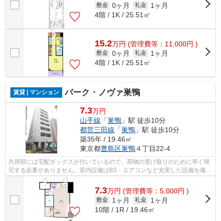
0ヶ月
1ヶ月
敷金
礼金
4階 / 1K / 25.51㎡
15.2
万
円
(管理費等：11,000円 )
0ヶ月
1ヶ月
敷金
礼金
4階 / 1K / 25.51㎡
パーク・ノヴァ巣鴨
賃貸 | マンション
7.3
万円
山手線
「
巣鴨
」駅 徒歩10分
都営三田線
「
巣鴨
」駅 徒歩10分
築35年 / 19.46㎡
東京都
豊島区
巣鴨
４丁目22-4
共用部には宅配ボックスが付いているので、荷物の受け取りのために早く帰
宅する必要がありません。室内設備はBS・エアコンなど充実した設備を備え
付けています。オートロックと玄関の...
7.3
万
円
(管理費等：5,000円 )
1ヶ月
1ヶ月
敷金
礼金
10階 / 1R / 19.46㎡