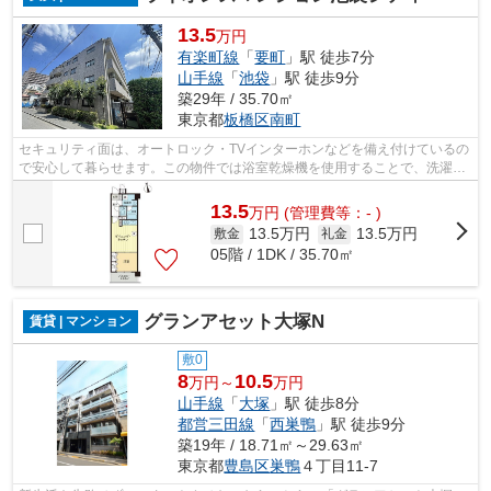
13.5
万円
有楽町線
「
要町
」駅 徒歩7分
山手線
「
池袋
」駅 徒歩9分
築29年 / 35.70㎡
東京都
板橋区
南町
セキュリティ面は、オートロック・TVインターホンなどを備え付けているの
で安心して暮らせます。この物件では浴室乾燥機を使用することで、洗濯物
の部屋干しによってお部屋にダニやカ...
13.5
万
円
(管理費等：- )
13.5万円
13.5万円
敷金
礼金
05階 / 1DK / 35.70㎡
グランアセット大塚N
賃貸 | マンション
敷0
8
10.5
万円～
万円
山手線
「
大塚
」駅 徒歩8分
都営三田線
「
西巣鴨
」駅 徒歩9分
築19年 / 18.71㎡～29.63㎡
東京都
豊島区
巣鴨
４丁目11-7