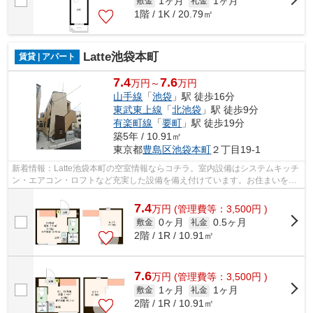
1ヶ月
1ヶ月
敷金
礼金
1階 / 1K / 20.79㎡
Latte池袋本町
賃貸 | アパート
7.4
7.6
万円～
万円
山手線
「
池袋
」駅 徒歩16分
東武東上線
「
北池袋
」駅 徒歩9分
有楽町線
「
要町
」駅 徒歩19分
築5年 / 10.91㎡
東京都
豊島区
池袋本町
２丁目19-1
新着情報：Latte池袋本町の空室情報ならコチラ。室内設備はシステムキッチ
ン・エアコン・ロフトなど充実した設備を備え付けています。お住まいをお
探しなら、7.5万円の物件はいかがで...
7.4
万
円
(管理費等：3,500円 )
0ヶ月
0.5ヶ月
敷金
礼金
2階 / 1R / 10.91㎡
7.6
万
円
(管理費等：3,500円 )
1ヶ月
1ヶ月
敷金
礼金
2階 / 1R / 10.91㎡