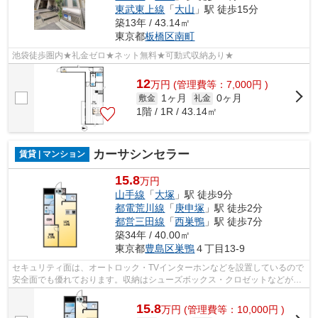
東武東上線
「
大山
」駅 徒歩15分
築13年 / 43.14㎡
東京都
板橋区
南町
池袋徒歩圏内★礼金ゼロ★ネット無料★可動式収納あり★
12
万
円
(管理費等：7,000円 )
1ヶ月
0ヶ月
敷金
礼金
1階 / 1R / 43.14㎡
カーサシンセラー
賃貸 | マンション
15.8
万円
山手線
「
大塚
」駅 徒歩9分
都電荒川線
「
庚申塚
」駅 徒歩2分
都営三田線
「
西巣鴨
」駅 徒歩7分
築34年 / 40.00㎡
東京都
豊島区
巣鴨
４丁目13-9
セキュリティ面は、オートロック・TVインターホンなどを設置しているので
安全面でも優れております。収納はシューズボックス・クロゼットなどが備
え付けられているので、衣類や日用品...
15.8
万
円
(管理費等：10,000円 )