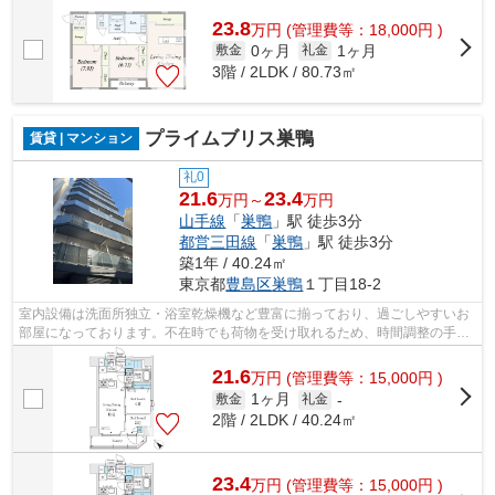
されています。収納はシューズボック...
23.8
万
円
(管理費等：18,000円 )
0ヶ月
1ヶ月
敷金
礼金
3階 / 2LDK / 80.73㎡
プライムブリス巣鴨
賃貸 | マンション
礼0
21.6
23.4
万円～
万円
山手線
「
巣鴨
」駅 徒歩3分
都営三田線
「
巣鴨
」駅 徒歩3分
築1年 / 40.24㎡
東京都
豊島区
巣鴨
１丁目18-2
室内設備は洗面所独立・浴室乾燥機など豊富に揃っており、過ごしやすいお
部屋になっております。不在時でも荷物を受け取れるため、時間調整の手間
が省ける宅配ボックスを備えておりま...
21.6
万
円
(管理費等：15,000円 )
1ヶ月
敷金
礼金
-
2階 / 2LDK / 40.24㎡
23.4
万
円
(管理費等：15,000円 )