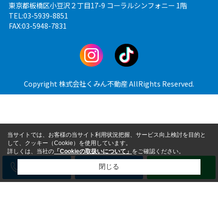
東京都板橋区小豆沢２丁目17-9 コーラルシンフォニー 1階
TEL:03-5939-8851
FAX:03-5948-7831
Copyright 株式会社くみん不動産 AllRights Reserved.
当サイトでは、お客様の当サイト利用状況把握、サービス向上検討を目的と
して、クッキー（Cookie）を使用しています。
詳しくは、当社の
「Cookieの取扱いについて」
をご確認ください。
電話
メール
LINE
閉じる