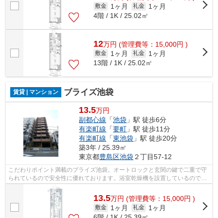
1ヶ月
1ヶ月
敷金
礼金
4階 / 1K / 25.02㎡
12
万
円
(管理費等：15,000円 )
1ヶ月
1ヶ月
敷金
礼金
13階 / 1K / 25.02㎡
ブライズ池袋
賃貸 | マンション
13.5
万円
副都心線
「
池袋
」駅 徒歩6分
有楽町線
「
要町
」駅 徒歩11分
有楽町線
「
東池袋
」駅 徒歩20分
築3年 / 25.39㎡
東京都
豊島区
池袋
２丁目57-12
こだわりポイント満載のブライズ池袋。オートロックと玄関の鍵で二重で守
られているので安全性に優れております。浴室乾燥機を設置しているので、
すぐに湿気を除去できてカビや雑菌な...
13.5
万
円
(管理費等：15,000円 )
1ヶ月
1ヶ月
敷金
礼金
6階 / 1K / 25.39㎡