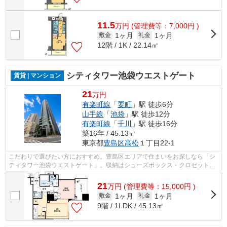
11.5
万
円
(管理費等：7,000円 )
1ヶ月
1ヶ月
敷金
礼金
12階 / 1K / 22.14㎡
シティタワー池袋ウエストゲート
賃貸 | マンション
21
万円
有楽町線
「
要町
」駅 徒歩6分
山手線
「
池袋
」駅 徒歩12分
有楽町線
「
千川
」駅 徒歩16分
築16年 / 45.13㎡
東京都
豊島区
高松
１丁目22-1
こだわりで選びたい方におすすめ。豊島区エリアで住まいをお探しなら「シ
ティタワー池袋ウエストゲート」。収納はシューズボックス・クロゼット・
全居室収納など豊富なので、広々と空...
21
万
円
(管理費等：15,000円 )
1ヶ月
1ヶ月
敷金
礼金
9階 / 1LDK / 45.13㎡