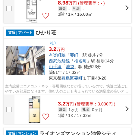
8.98
万
円
(管理費等：- )
敷金
-
礼金
-
3階 / 1R / 16.08㎡
ひかり荘
賃貸 | アパート
礼0
3.2
万円
有楽町線
「
要町
」駅 徒歩7分
西武池袋線
「
椎名町
」駅 徒歩14分
山手線
「
池袋
」駅 徒歩23分
築51年 / 17.32㎡
東京都
豊島区
要町
１丁目48-20
室内設備はエアコン・ネット専用回線などが揃っているので、快適に過ごし
やすいお部屋になります。住む人のことも考えられている満足度の高いアパ
ートです。魅力も多い賃貸物件はいか...
3.2
万
円
(管理費等：3,000円 )
1ヶ月
0ヶ月
敷金
礼金
1階 / 1K / 17.32㎡
ライオンズマンション池袋シティ
賃貸 | マンション