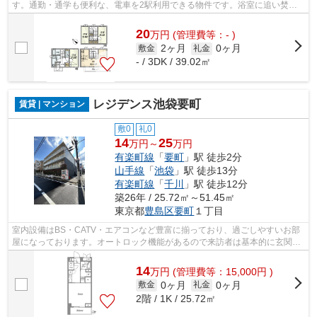
す。通勤・通学も便利な、電車を2駅利用できる物件です。浴室に追い焚き
機能があるのでいつでも暖かいお風呂に...
20
万
円
(管理費等：- )
2ヶ月
0ヶ月
敷金
礼金
- / 3DK / 39.02㎡
レジデンス池袋要町
賃貸 | マンション
敷0
礼0
14
25
万円～
万円
有楽町線
「
要町
」駅 徒歩2分
山手線
「
池袋
」駅 徒歩13分
有楽町線
「
千川
」駅 徒歩12分
築26年 / 25.72㎡～51.45㎡
東京都
豊島区
要町
１丁目
室内設備はBS・CATV・エアコンなど豊富に揃っており、過ごしやすいお部
屋になっております。オートロック機能があるので来訪者は基本的に玄関先
まで来ることがなく防犯対策につながり...
14
万
円
(管理費等：15,000円 )
0ヶ月
0ヶ月
敷金
礼金
2階 / 1K / 25.72㎡