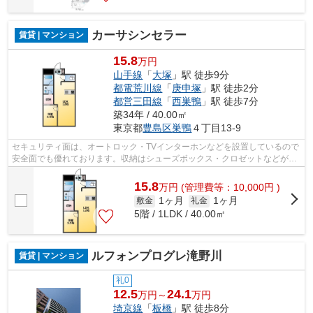
カーサシンセラー
賃貸 | マンション
15.8
万円
山手線
「
大塚
」駅 徒歩9分
都電荒川線
「
庚申塚
」駅 徒歩2分
都営三田線
「
西巣鴨
」駅 徒歩7分
築34年 / 40.00㎡
東京都
豊島区
巣鴨
４丁目13-9
セキュリティ面は、オートロック・TVインターホンなどを設置しているので
安全面でも優れております。収納はシューズボックス・クロゼットなどが備
え付けられているので、衣類や日用品...
15.8
万
円
(管理費等：10,000円 )
1ヶ月
1ヶ月
敷金
礼金
5階 / 1LDK / 40.00㎡
ルフォンプログレ滝野川
賃貸 | マンション
礼0
12.5
24.1
万円～
万円
埼京線
「
板橋
」駅 徒歩8分