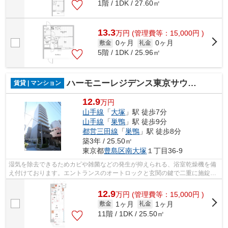
1階 / 1DK / 27.60㎡
13.3
万
円
(管理費等：15,000円 )
0ヶ月
0ヶ月
敷金
礼金
5階 / 1DK / 25.96㎡
ハーモニーレジデンス東京サウス大塚
賃貸 | マンション
12.9
万円
山手線
「
大塚
」駅 徒歩7分
山手線
「
巣鴨
」駅 徒歩9分
都営三田線
「
巣鴨
」駅 徒歩8分
築3年 / 25.50㎡
東京都
豊島区
南大塚
１丁目36-9
湿気を除去できるためカビや雑菌などの発生が抑えられる、浴室乾燥機を備
え付けております。エントランスのオートロックと玄関の鍵で二重に施錠で
きるので防犯対策につながります。非...
12.9
万
円
(管理費等：15,000円 )
1ヶ月
1ヶ月
敷金
礼金
11階 / 1DK / 25.50㎡