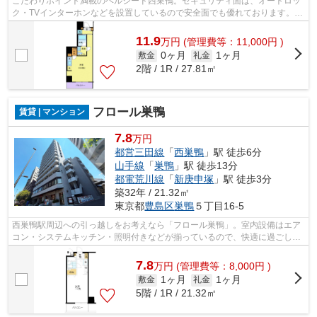
こだわりポイント満載のベルシード西巣鴨。セキュリティ面は、オートロッ
ク・TVインターホンなどを設置しているので安全面でも優れております。室
内設備は洗面所独立・浴室乾燥機など...
11.9
万
円
(管理費等：11,000円 )
0ヶ月
1ヶ月
敷金
礼金
2階 / 1R / 27.81㎡
フロール巣鴨
賃貸 | マンション
7.8
万円
都営三田線
「
西巣鴨
」駅 徒歩6分
山手線
「
巣鴨
」駅 徒歩13分
都電荒川線
「
新庚申塚
」駅 徒歩3分
築32年 / 21.32㎡
東京都
豊島区
巣鴨
５丁目16-5
西巣鴨駅周辺への引っ越しをお考えなら「フロール巣鴨」。室内設備はエア
コン・システムキッチン・照明付きなどが揃っているので、快適に過ごしや
すいお部屋になります。共用部にはエ...
7.8
万
円
(管理費等：8,000円 )
1ヶ月
1ヶ月
敷金
礼金
5階 / 1R / 21.32㎡