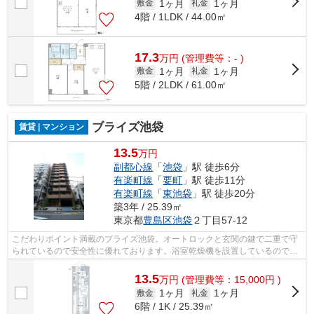
1ヶ月
1ヶ月
敷金
礼金
4階 / 1LDK / 44.00㎡
17.3
万
円
(管理費等：- )
1ヶ月
1ヶ月
敷金
礼金
5階 / 2LDK / 61.00㎡
ブライズ池袋
賃貸 | マンション
13.5
万円
副都心線
「
池袋
」駅 徒歩6分
有楽町線
「
要町
」駅 徒歩11分
有楽町線
「
東池袋
」駅 徒歩20分
築3年 / 25.39㎡
東京都
豊島区
池袋
２丁目57-12
こだわりポイント満載のブライズ池袋。オートロックと玄関の鍵で二重で守
られているので安全性に優れております。浴室乾燥機を設置しているので、
すぐに湿気を除去できてカビや雑菌な...
13.5
万
円
(管理費等：15,000円 )
1ヶ月
1ヶ月
敷金
礼金
6階 / 1K / 25.39㎡