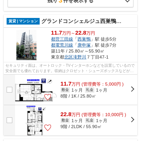
3
残り
件を表示する
グランドコンシェルジュ西巣鴨アジールコート
賃貸 | マンション
11.7
22.8
万円～
万円
都営三田線
「
西巣鴨
」駅 徒歩5分
都電荒川線
「
庚申塚
」駅 徒歩7分
築11年 / 25.80㎡～55.90㎡
東京都
北区
滝野川
７丁目47-1
セキュリティ面は、オートロック・TVインターホンなどを設置しているので
安全面でも優れております。収納はクロゼット・シューズボックスなどが備
え付けられているので、衣類や日用品...
11.7
万
円
(管理費等：5,000円 )
1ヶ月
1ヶ月
敷金
礼金
8階 / 1K / 25.80㎡
22.8
万
円
(管理費等：10,000円 )
1ヶ月
1ヶ月
敷金
礼金
9階 / 2LDK / 55.90㎡