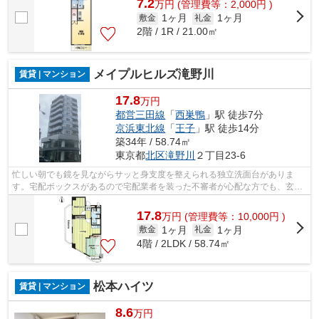
7.2
万
円
(管理費等：2,000円 )
1ヶ月
1ヶ月
敷金
礼金
2階 / 1R / 21.00㎡
メイプルヒルズ滝野川
賃貸 | マンション
17.8
万円
都営三田線
「
西巣鴨
」駅 徒歩7分
京浜東北線
「
王子
」駅 徒歩14分
築34年 / 58.74㎡
東京都
北区
滝野川
２丁目23-6
忙しい朝でも鏡を見ながらサッと身支度を整えられる独立洗面台がありま
す。宅配ボックスがあるので宅配業者を装った不審者が心配な方でも、玄関
先で荷物を受け取る必要がなくなるため...
17.8
万
円
(管理費等：10,000円 )
1ヶ月
1ヶ月
敷金
礼金
4階 / 2LDK / 58.74㎡
松本ハイツ
賃貸 | マンション
8.6
万円