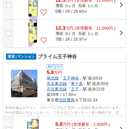
万
円
(管理費等：11,000円 )
0ヶ月
1ヶ月
敷金
礼金
5階 / 1K / 25.60㎡
12.3
万
円
(管理費等：11,000円 )
0ヶ月
1ヶ月
敷金
礼金
7階 / 1K / 25.97㎡
プライム王子神谷
賃貸 | マンション
敷0
礼0
5.8
万円
南北線
「
王子神谷
」駅 徒歩5分
京浜東北線
「
東十条
」駅 徒歩20分
京浜東北線
「
王子
」駅 徒歩22分
築28年 / 17.00㎡
東京都
北区
豊島
８丁目15-24
室内設備はエアコン・フローリングなど充実した設備を備え付けています。
今や必需品ともなったネット。こちらはインターネット有り物件です。ぽか
ぽか陽気が入り込む、全室南向きの暖...
5.8
万
円
(管理費等：2,000円 )