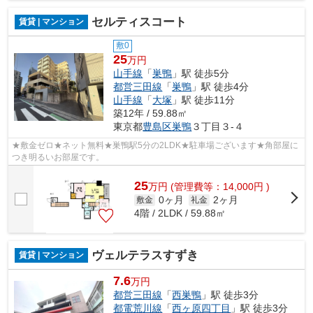
セルティスコート
賃貸 | マンション
敷0
25
万円
山手線
「
巣鴨
」駅 徒歩5分
都営三田線
「
巣鴨
」駅 徒歩4分
山手線
「
大塚
」駅 徒歩11分
築12年 / 59.88㎡
東京都
豊島区
巣鴨
３丁目３-４
★敷金ゼロ★ネット無料★巣鴨駅5分の2LDK★駐車場ございます★角部屋に
つき明るいお部屋です。
25
万
円
(管理費等：14,000円 )
0ヶ月
2ヶ月
敷金
礼金
4階 / 2LDK / 59.88㎡
ヴェルテラスすずき
賃貸 | マンション
7.6
万円
都営三田線
「
西巣鴨
」駅 徒歩3分
都電荒川線
「
西ヶ原四丁目
」駅 徒歩3分