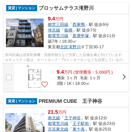
ブロッサムテラス滝野川
賃貸 | マンション
9.4
万円
都営三田線
「
西巣鴨
」駅 徒歩9分
埼京線
「
板橋
」駅 徒歩7分
都電荒川線
「
新庚申塚
」駅 徒歩11分
築7年 / 18.00㎡
東京都
北区
滝野川
６丁目30-17
室内設備は浴室乾燥機・洗面所独立など充実した設備を備え付けています。
セキュリティ面は、オートロック・TVインターホンなどを設置しているので
安全面でも優れております。共用部に...
9.4
万
円
(管理費等：5,000円 )
1ヶ月
1ヶ月
敷金
礼金
3階 / 1K / 18.00㎡
PREMIUM CUBE 王子神谷
賃貸 | マンション
21.5
万円
南北線
「
王子神谷
」駅 徒歩12分
都電荒川線
「
王子駅前
」駅 徒歩23分
京浜東北線
「
東十条
」駅 徒歩25分