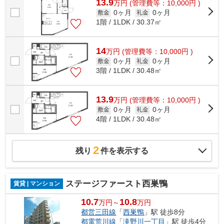
13.9
万
円
(管理費等：10,000円 )
0ヶ月
0ヶ月
敷金
礼金
1階 / 1LDK / 30.37㎡
14
万
円
(管理費等：10,000円 )
0ヶ月
0ヶ月
敷金
礼金
3階 / 1LDK / 30.48㎡
13.9
万
円
(管理費等：10,000円 )
0ヶ月
0ヶ月
敷金
礼金
4階 / 1LDK / 30.48㎡
2
残り
件を表示する
ステージファースト西巣鴨
賃貸 | マンション
10.7
10.8
万円～
万円
都営三田線
「
西巣鴨
」駅 徒歩8分
都電荒川線
「
滝野川一丁目
」駅 徒歩4分