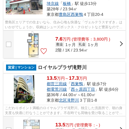
埼京線
「
板橋
」駅 徒歩13分
築28年 / 23.94㎡
東京都
豊島区
西巣鴨
４丁目20-4
豊島区エリアでの住まいなら、住み心地も快適な「ヴェルテラスすずき」は
いかがでしょうか。収納はシューズボックス・クロゼットなど豊富なので、
衣類や履き物の整理がしやすく便利で...
7.6
万
円
(管理費等：3,800円 )
1ヶ月
1ヶ月
敷金
礼金
2階 / 1K / 23.94㎡
ロイヤルプラザ滝野川
賃貸 | マンション
13.5
17.3
万円～
万円
都営三田線
「
西巣鴨
」駅 徒歩7分
都電荒川線
「
西ヶ原四丁目
」駅 徒歩6分
築36年 / 44.00㎡～61.00㎡
東京都
北区
滝野川
３丁目1-8
こだわりポイント満載のロイヤルプラザ滝野川。独立した洗面所で、朝の身
支度も快適に行なうことができます。不在時でも荷物を受け取ることができ
るため、時間調整の手間が省ける宅配...
13.5
万
円
(管理費等：- )