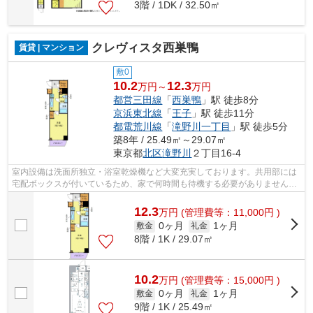
3階 / 1DK / 32.50㎡
クレヴィスタ西巣鴨
賃貸 | マンション
敷0
10.2
12.3
万円～
万円
都営三田線
「
西巣鴨
」駅 徒歩8分
京浜東北線
「
王子
」駅 徒歩11分
都電荒川線
「
滝野川一丁目
」駅 徒歩5分
築8年 / 25.49㎡～29.07㎡
東京都
北区
滝野川
２丁目16-4
室内設備は洗面所独立・浴室乾燥機など大変充実しております。共用部には
宅配ボックスが付いているため、家で何時間も待機する必要がありません。
セキュリティ面は、オートロック・TV...
12.3
万
円
(管理費等：11,000円 )
0ヶ月
1ヶ月
敷金
礼金
8階 / 1K / 29.07㎡
10.2
万
円
(管理費等：15,000円 )
0ヶ月
1ヶ月
敷金
礼金
9階 / 1K / 25.49㎡