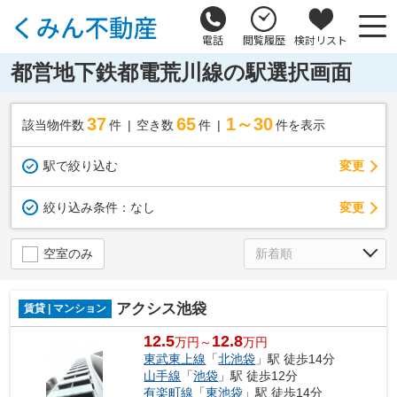
電話
閲覧履歴
検討リスト
都営地下鉄都電荒川線の駅選択画面
37
65
1～30
該当物件数
件
空き数
件
件を表示
駅で絞り込む
変更
変更
絞り込み条件：
なし
空室のみ
アクシス池袋
賃貸 | マンション
12.5
12.8
万円～
万円
東武東上線
「
北池袋
」駅 徒歩14分
山手線
「
池袋
」駅 徒歩12分
有楽町線
「
東池袋
」駅 徒歩14分