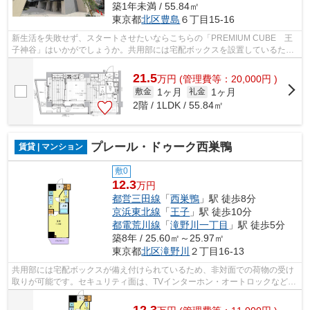
築1年未満 / 55.84㎡
東京都
北区
豊島
６丁目15-16
新生活を失敗せず、スタートさせたいならこちらの「PREMIUM CUBE 王
子神谷」はいかがでしょうか。共用部には宅配ボックスを設置しているた
め、好きなタイミングで荷物を受け取ること...
21.5
万
円
(管理費等：20,000円 )
1ヶ月
1ヶ月
敷金
礼金
2階 / 1LDK / 55.84㎡
プレール・ドゥーク西巣鴨
賃貸 | マンション
敷0
12.3
万円
都営三田線
「
西巣鴨
」駅 徒歩8分
京浜東北線
「
王子
」駅 徒歩10分
都電荒川線
「
滝野川一丁目
」駅 徒歩5分
築8年 / 25.60㎡～25.97㎡
東京都
北区
滝野川
２丁目16-13
共用部には宅配ボックスが備え付けられているため、非対面での荷物の受け
取りが可能です。セキュリティ面は、TVインターホン・オートロックなどを
備え付けているので安心して暮らせま...
12.3