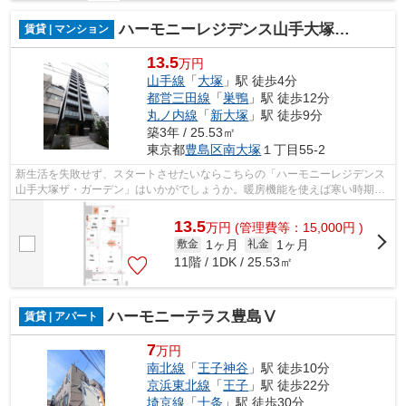
ハーモニーレジデンス山手大塚ザ・ガーデン
賃貸 | マンション
13.5
万円
山手線
「
大塚
」駅 徒歩4分
都営三田線
「
巣鴨
」駅 徒歩12分
丸ノ内線
「
新大塚
」駅 徒歩9分
築3年 / 25.53㎡
東京都
豊島区
南大塚
１丁目55-2
新生活を失敗せず、スタートさせたいならこちらの「ハーモニーレジデンス
山手大塚ザ・ガーデン」はいかがでしょうか。暖房機能を使えば寒い時期の
室温差を抑えてヒートショックを防ぐ...
13.5
万
円
(管理費等：15,000円 )
1ヶ月
1ヶ月
敷金
礼金
11階 / 1DK / 25.53㎡
ハーモニーテラス豊島Ⅴ
賃貸 | アパート
7
万円
南北線
「
王子神谷
」駅 徒歩10分
京浜東北線
「
王子
」駅 徒歩22分
埼京線
「
十条
」駅 徒歩30分