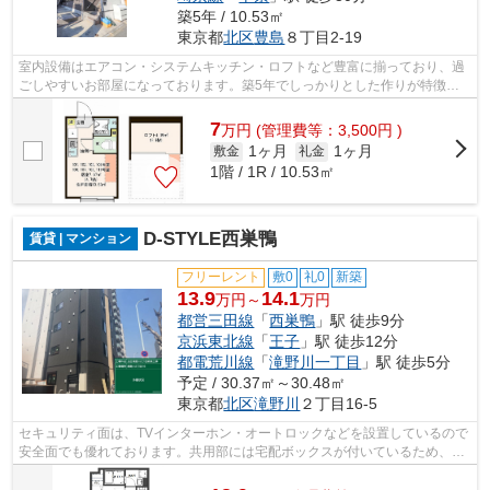
築5年 / 10.53㎡
東京都
北区
豊島
８丁目2-19
室内設備はエアコン・システムキッチン・ロフトなど豊富に揃っており、過
ごしやすいお部屋になっております。築5年でしっかりとした作りが特徴の
物件です。高いニーズのある、フローリ...
7
万
円
(管理費等：3,500円 )
1ヶ月
1ヶ月
敷金
礼金
1階 / 1R / 10.53㎡
D-STYLE西巣鴨
賃貸 | マンション
フリーレント
敷0
礼0
新築
13.9
14.1
万円～
万円
都営三田線
「
西巣鴨
」駅 徒歩9分
京浜東北線
「
王子
」駅 徒歩12分
都電荒川線
「
滝野川一丁目
」駅 徒歩5分
予定 / 30.37㎡～30.48㎡
東京都
北区
滝野川
２丁目16-5
セキュリティ面は、TVインターホン・オートロックなどを設置しているので
安全面でも優れております。共用部には宅配ボックスが付いているため、好
きなタイミングで荷物を受け取ること...