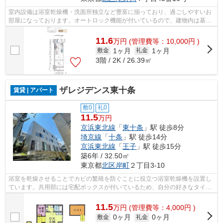
室内設備は浴室乾燥機・洗面所独立など豊富に揃っており、過ごしやすいお
部屋になっております。オートロック機能が付いているので、建物内は基本
的に住民のみという環境に安心感が得...
11.6
万
円
(管理費等：10,000円 )
1ヶ月
1ヶ月
敷金
礼金
3階 / 2K / 26.39㎡
ザレジデンス東十条
賃貸 | アパート
敷0
礼0
11.5
万円
京浜東北線
「
東十条
」駅 徒歩8分
埼京線
「
十条
」駅 徒歩14分
京浜東北線
「
王子
」駅 徒歩15分
築6年 / 32.50㎡
東京都
北区
岸町
２丁目3-10
浴室を乾燥させることでカビの繁殖を防ぐことに役立つ浴室乾燥機を設置し
ています。共用部には宅配ボックスが付いているため、自分の好きなタイミ
ングで荷物を受け取ることができます...
11.5
万
円
(管理費等：4,000円 )
0ヶ月
0ヶ月
敷金
礼金