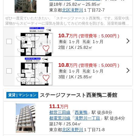
築18年 / 25.82㎡～25.85㎡
東京都
北区
滝野川
１丁目72-7
ぜひ一度見ていただきたい、「ステージファースト西巣鴨」です。浴室や洗
濯物からスピーディーに湿気を除去してカビの発生を防げる、浴室乾燥機が
付いています。女性からの評価が高い...
10.7
万
円
(管理費等：5,000円 )
1ヶ月
1ヶ月
敷金
礼金
2階 / 1K / 25.82㎡
10.8
万
円
(管理費等：5,000円 )
1ヶ月
1ヶ月
敷金
礼金
3階 / 1K / 25.85㎡
ステージファースト西巣鴨二番館
賃貸 | マンション
11.1
万円
都営三田線
「
西巣鴨
」駅 徒歩8分
都電荒川線
「
滝野川一丁目
」駅 徒歩4分
築17年 / 25.04㎡
東京都
北区
滝野川
１丁目71-8