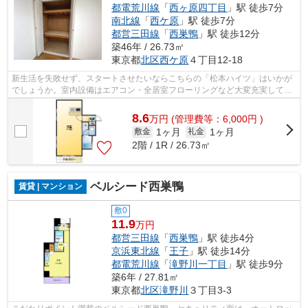
都電荒川線
「
西ヶ原四丁目
」駅 徒歩7分
南北線
「
西ケ原
」駅 徒歩7分
都営三田線
「
西巣鴨
」駅 徒歩12分
築46年 / 26.73㎡
東京都
北区
西ケ原
４丁目12-18
新生活を失敗せず、スタートさせたいならこちらの「松本ハイツ」はいかが
でしょうか。室内設備はエアコン・全居室フローリングなど大変充実してお
ります。お引越し時期のご相談、お待...
8.6
万
円
(管理費等：6,000円 )
1ヶ月
1ヶ月
敷金
礼金
2階 / 1R / 26.73㎡
ベルシード西巣鴨
賃貸 | マンション
敷0
11.9
万円
都営三田線
「
西巣鴨
」駅 徒歩4分
京浜東北線
「
王子
」駅 徒歩14分
都電荒川線
「
滝野川一丁目
」駅 徒歩9分
築6年 / 27.81㎡
東京都
北区
滝野川
３丁目3-3