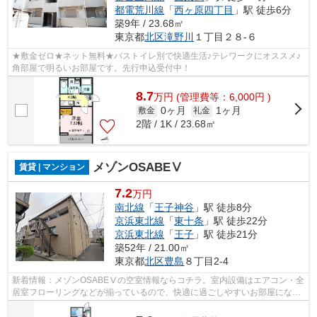
都電荒川線
「
西ヶ原四丁目
」駅 徒歩6分
築9年 / 23.68㎡
東京都
北区
滝野川
１丁目２８-６
★敷金ゼロ★ネット無料★バストイレ別で快適生活♪テレワークにオススメ♪
角部屋で明るいお部屋です。先行申込受付中！
8.7
万
円
(管理費等：6,000円 )
0ヶ月
1ヶ月
敷金
礼金
2階 / 1K / 23.68㎡
メゾンOSABEⅤ
賃貸 | マンション
7.2
万円
南北線
「
王子神谷
」駅 徒歩8分
京浜東北線
「
東十条
」駅 徒歩22分
京浜東北線
「
王子
」駅 徒歩21分
築52年 / 21.00㎡
東京都
北区
豊島
８丁目2-4
新着情報：メゾンOSABEⅤの空室情報ならコチラ。室内設備はエアコン・全
居室フローリングなどが揃っているので、快適に過ごしやすいお部屋になり
ます。収納はシューズボックス・クロゼ...