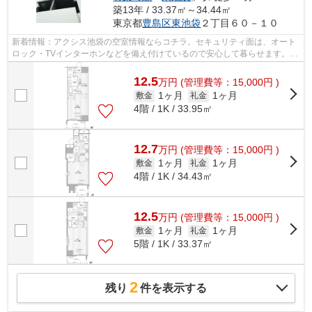
築13年 / 33.37㎡～34.44㎡
東京都
豊島区
東池袋
２丁目６０－１０
新着情報：アクシス池袋の空室情報ならコチラ。セキュリティ面は、オート
ロック・TVインターホンなどを備え付けているので安心して暮らせます。エ
アコン付きなので、室内の温度調整が...
12.5
万
円
(管理費等：15,000円 )
1ヶ月
1ヶ月
敷金
礼金
4階 / 1K / 33.95㎡
12.7
万
円
(管理費等：15,000円 )
1ヶ月
1ヶ月
敷金
礼金
4階 / 1K / 34.43㎡
12.5
万
円
(管理費等：15,000円 )
1ヶ月
1ヶ月
敷金
礼金
5階 / 1K / 33.37㎡
2
残り
件を表示する