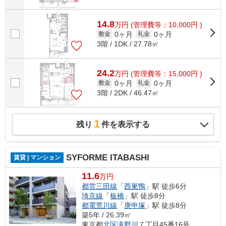
14.8
万
円
(管理費等：10,000円 )
0ヶ月
0ヶ月
敷金
礼金
3階 / 1DK / 27.78㎡
24.2
万
円
(管理費等：15,000円 )
0ヶ月
0ヶ月
敷金
礼金
3階 / 2DK / 46.47㎡
1
残り
件を表示する
SYFORME ITABASHI
賃貸 | マンション
11.6
万円
都営三田線
「
西巣鴨
」駅 徒歩6分
埼京線
「
板橋
」駅 徒歩8分
都電荒川線
「
庚申塚
」駅 徒歩8分
築5年 / 26.39㎡
東京都
北区
滝野川
７丁目45番16号