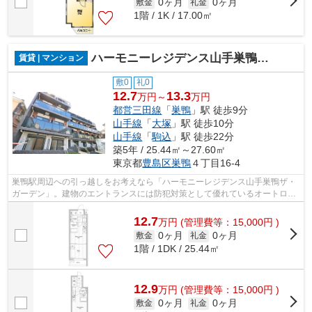
0ヶ月
0ヶ月
敷金
礼金
1階 / 1K / 17.00㎡
ハーモニーレジデンス山手巣鴨ザ・ガーデン
賃貸 | マンション
敷0
礼0
12.7
13.3
万円～
万円
都営三田線
「
巣鴨
」駅 徒歩9分
山手線
「
大塚
」駅 徒歩10分
山手線
「
駒込
」駅 徒歩22分
築5年 / 25.44㎡～27.60㎡
東京都
豊島区
巣鴨
４丁目16-4
巣鴨駅周辺への引っ越しをお考えなら「ハーモニーレジデンス山手巣鴨ザ・
ガーデン」。建物のエントランスには防犯対策として優れているオートロッ
ク機能が付いております。2021年築の...
12.7
万
円
(管理費等：15,000円 )
0ヶ月
0ヶ月
敷金
礼金
1階 / 1DK / 25.44㎡
12.9
万
円
(管理費等：15,000円 )
0ヶ月
0ヶ月
敷金
礼金