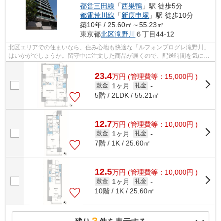
都営三田線
「
西巣鴨
」駅 徒歩5分
都電荒川線
「
新庚申塚
」駅 徒歩10分
築10年 / 25.60㎡～55.23㎡
東京都
北区
滝野川
６丁目44-12
北区エリアでの住まいなら、住み心地も快適な「ルフォンプログレ滝野川」
はいかがでしょうか。留守中に注文した商品が届くので、配送時間を気にせ
ず注文ができる宅配ボックスがありま...
23.4
万
円
(管理費等：15,000円 )
1ヶ月
敷金
礼金
-
5階 / 2LDK / 55.21㎡
12.7
万
円
(管理費等：10,000円 )
1ヶ月
敷金
礼金
-
7階 / 1K / 25.60㎡
12.5
万
円
(管理費等：10,000円 )
1ヶ月
敷金
礼金
-
10階 / 1K / 25.60㎡