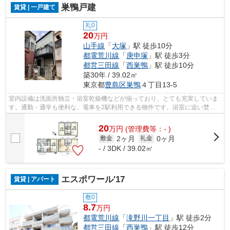
巣鴨戸建
賃貸 | 一戸建て
礼0
20
万円
山手線
「
大塚
」駅 徒歩10分
都電荒川線
「
庚申塚
」駅 徒歩3分
都営三田線
「
西巣鴨
」駅 徒歩10分
築30年 / 39.02㎡
東京都
豊島区
巣鴨
４丁目13-5
室内設備は洗面所独立・浴室乾燥機などが揃っており、とても充実していま
す。通勤・通学も便利な、電車を2駅利用できる物件です。浴室に追い焚き
機能があるのでいつでも暖かいお風呂に...
20
万
円
(管理費等：- )
2ヶ月
0ヶ月
敷金
礼金
- / 3DK / 39.02㎡
エスポワール'17
賃貸 | アパート
敷0
8.7
万円
都電荒川線
「
滝野川一丁目
」駅 徒歩2分
都営三田線
「
西巣鴨
」駅 徒歩12分