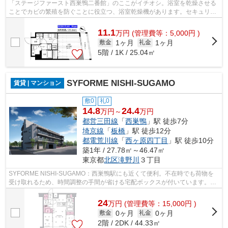
「ステージファースト西巣鴨二番館」のここがイチオシ。浴室を乾燥させる
ことでカビの繁殖を防ぐことに役立つ、浴室乾燥機があります。セキュリテ
ィ面は、オートロック・TVインターホ...
11.1
万
円
(管理費等：5,000円 )
1ヶ月
1ヶ月
敷金
礼金
5階 / 1K / 25.04㎡
SYFORME NISHI-SUGAMO
賃貸 | マンション
敷0
礼0
14.8
24.4
万円～
万円
都営三田線
「
西巣鴨
」駅 徒歩7分
埼京線
「
板橋
」駅 徒歩12分
都電荒川線
「
西ヶ原四丁目
」駅 徒歩10分
築1年 / 27.78㎡～46.47㎡
東京都
北区
滝野川
３丁目
SYFORME NISHI-SUGAMO：西巣鴨駅にも近くて便利。不在時でも荷物を
受け取れるため、時間調整の手間が省ける宅配ボックスが付いています。収
納はウォークインクロゼット・シューズWICな...
24
万
円
(管理費等：15,000円 )
0ヶ月
0ヶ月
敷金
礼金
2階 / 2DK / 44.33㎡