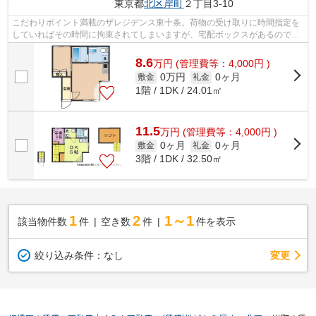
東京都
北区
岸町
２丁目3-10
こだわりポイント満載のザレジデンス東十条。荷物の受け取りに時間指定を
していればその時間に拘束されてしまいますが、宅配ボックスがあるので時
間を気にする必要がなくなります。ル...
8.6
万
円
(管理費等：4,000円 )
0万円
0ヶ月
敷金
礼金
1階 / 1DK / 24.01㎡
11.5
万
円
(管理費等：4,000円 )
0ヶ月
0ヶ月
敷金
礼金
3階 / 1DK / 32.50㎡
1
2
1～1
該当物件数
件
空き数
件
件を表示
変更
絞り込み条件：
なし