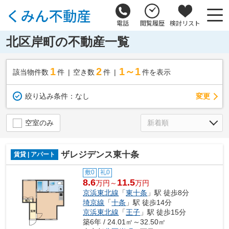
電話
閲覧履歴
検討リスト
北区岸町の不動産一覧
1
2
1～1
該当物件数
件
空き数
件
件を表示
変更
絞り込み条件：
なし
空室のみ
ザレジデンス東十条
賃貸 | アパート
敷0
礼0
8.6
11.5
万円～
万円
京浜東北線
「
東十条
」駅 徒歩8分
埼京線
「
十条
」駅 徒歩14分
京浜東北線
「
王子
」駅 徒歩15分
築6年 / 24.01㎡～32.50㎡