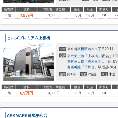
所在階
賃料
管理費・共益費
敷金
礼金
間取り
7.5
万円
1階
3,000円
1ヶ月
1ヶ月
1R
2
ヒルズプレミアム上板橋
東京都
板橋区
若木
１丁目20-11
住所
交通
東武東上線
「
上板橋
」駅 徒歩10
都営三田線
「
志村三丁目
」駅 徒
有楽町線
「
平和台
」駅 徒歩30分
築1年
2階建
木造
築年
階数
構造
所在階
賃料
管理費・共益費
敷金
礼金
間取り
6.9
万円
1階
4,000円
1ヶ月
1ヶ月
1R
1
ARKMARK練馬平和台