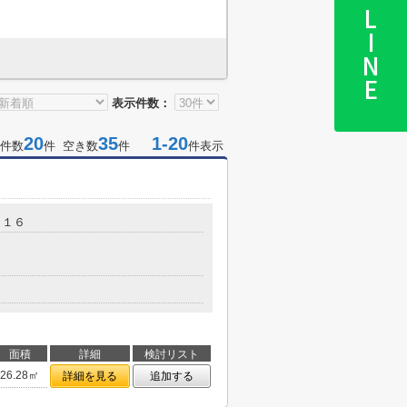
LINE
表示件数：
20
35
1-20
件数
件 空き数
件
件表示
－１６
面積
詳細
検討リスト
26.28㎡
詳細を見る
追加する