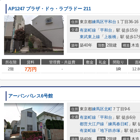
AP1247 プラザ・ドゥ・ラブラドー 211
東京都
練馬区
平和台
１丁目36-16
住所
交通
有楽町線
「
平和台
」駅 徒歩15分
東武東上線
「
上板橋
」駅 徒歩17
築40年
2階建
木造
築年
階数
構造
所在階
賃料
管理費・共益費
敷金
礼金
間取り
面
7
万円
2階
-
1R
12.
アーバンパレス6号館
東京都
練馬区
北町
７丁目9-6
住所
交通
有楽町線
「
平和台
」駅 徒歩6分
都営大江戸線
「
練馬春日町
」駅 
有楽町線
「
地下鉄赤塚
」駅 徒歩1
築40年
2階建
木造
築年
階数
構造