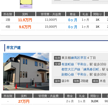
所在階
賃料
管理費・共益費
敷金
礼金
間取り
11.9
万円
0ヶ月
1階
11,000円
1ヶ月
1K
9.6
万円
0ヶ月
4階
15,000円
1ヶ月
1K
早宮戸建
東京都
練馬区
早宮
４丁目
住所
交通
有楽町線
「
平和台
」駅 徒歩10分
都営大江戸線
「
練馬春日町
」駅 
副都心線
「
平和台
」駅 徒歩10分
築1年
2階建
木造
築年
階数
構造
所在階
賃料
管理費・共益費
敷金
礼金
間取り
27
万円
-
-
2ヶ月
1ヶ月
3LDK
9