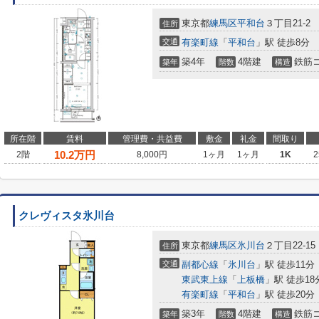
東京都
練馬区
平和台
３丁目21-2
住所
交通
有楽町線
「
平和台
」駅 徒歩8分
築4年
4階建
鉄筋
築年
階数
構造
所在階
賃料
管理費・共益費
敷金
礼金
間取り
10.2
万円
2階
8,000円
1ヶ月
1ヶ月
1K
2
クレヴィスタ氷川台
東京都
練馬区
氷川台
２丁目22-15
住所
交通
副都心線
「
氷川台
」駅 徒歩11分
東武東上線
「
上板橋
」駅 徒歩18
有楽町線
「
平和台
」駅 徒歩20分
築3年
4階建
鉄筋
築年
階数
構造