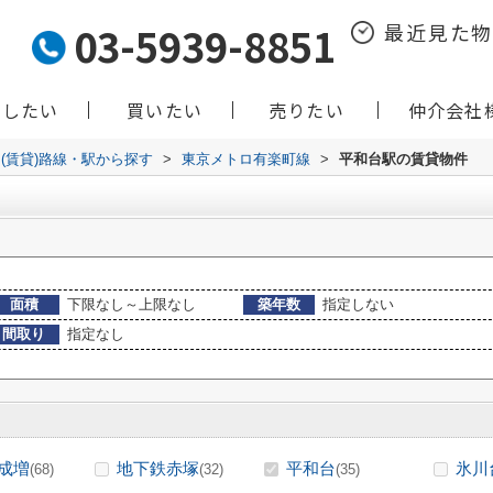
03-5939-8851
最近見た
貸したい
買いたい
売りたい
仲介会社
(賃貸)路線・駅から探す
>
東京メトロ有楽町線
>
平和台駅の賃貸物件
面積
下限なし～上限なし
築年数
指定しない
間取り
指定なし
成増
地下鉄赤塚
平和台
氷川
(68)
(32)
(35)