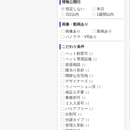
情報公開日
指定しない
本日
3日以内
1週間以内
画像・動画あり
画像あり
動画あり
パノラマ・VRあり
こだわり条件
ペット飼育可
(-)
ペット専用設備
(-)
楽器相談
(-)
陽当り良好
(-)
閑静な住宅地
(-)
デザイナーズ
(-)
リノベーション済
(-)
保証人不要
(-)
事務所可
(-)
２人入居可
(-)
バリアフリー
(-)
分割可
(-)
分譲タイプ
(-)
管理人常駐
(-)