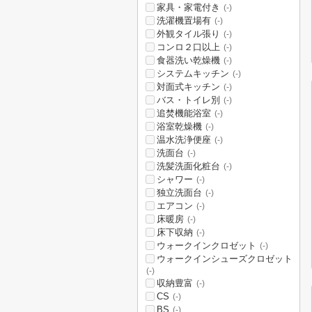
家具・家電付き
(-)
洗濯機置場有
(-)
外観タイル張り
(-)
コンロ２口以上
(-)
食器洗い乾燥機
(-)
システムキッチン
(-)
対面式キッチン
(-)
バス・トイレ別
(-)
追焚機能浴室
(-)
浴室乾燥機
(-)
温水洗浄便座
(-)
洗面台
(-)
洗髪洗面化粧台
(-)
シャワー
(-)
独立洗面台
(-)
エアコン
(-)
床暖房
(-)
床下収納
(-)
ウォークインクロゼット
(-)
ウォークインシューズクロゼット
(-)
収納豊富
(-)
CS
(-)
BS
(-)