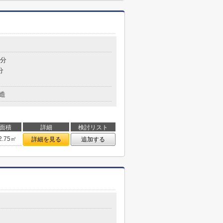
8分
分
造
面積
詳細
検討リスト
2.75㎡
詳細を見る
追加する