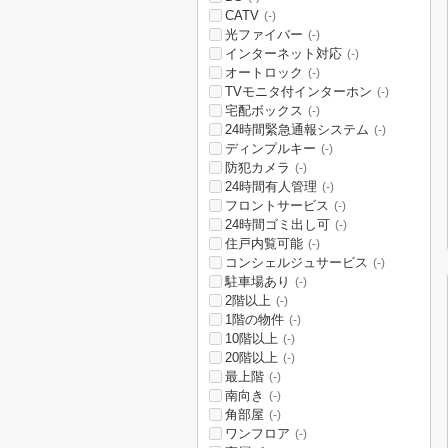
CATV
(-)
光ファイバー
(-)
インターネット対応
(-)
オートロック
(-)
TVモニタ付インターホン
(-)
宅配ボックス
(-)
24時間緊急通報システム
(-)
ディンプルキー
(-)
防犯カメラ
(-)
24時間有人管理
(-)
フロントサービス
(-)
24時間ゴミ出し可
(-)
住戸内覧可能
(-)
コンシェルジュサービス
(-)
駐車場あり
(-)
2階以上
(-)
1階の物件
(-)
10階以上
(-)
20階以上
(-)
最上階
(-)
南向き
(-)
角部屋
(-)
ワンフロア
(-)