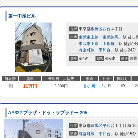
第一中尾ビル
東京都
板橋区
西台
４丁目
住所
交通
東武東上線
「
東武練馬
」駅 徒歩
東武東上線
「
上板橋
」駅 徒歩14
有楽町線
「
平和台
」駅 徒歩24分
築49年
4階建
鉄骨
築年
階数
構造
所在階
賃料
管理費・共益費
敷金
礼金
間取り
11
万円
0ヶ月
1階
3,300円
1ヶ月
1R
2
AP322 プラザ・ドゥ・ラブラドー 205
東京都
練馬区
平和台
１丁目36-16
住所
交通
有楽町線
「
平和台
」駅 徒歩15分