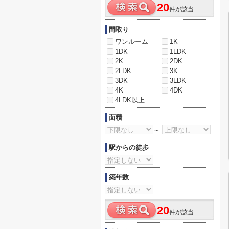
20
件が該当
間取り
ワンルーム
1K
1DK
1LDK
2K
2DK
2LDK
3K
3DK
3LDK
4K
4DK
4LDK以上
面積
～
駅からの徒歩
築年数
20
件が該当