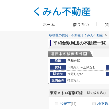
ホーム
借りたい
板橋区の賃貸・不動産｜くみん不動産
>
平和台駅周辺の不動産一覧
沿線
平和台駅
賃料
下限なし～上限なし
駅徒歩
指定しない
設備条件
指定なし
東京メトロ有楽町線
駅で絞り込む
和光市
地下鉄
(14)