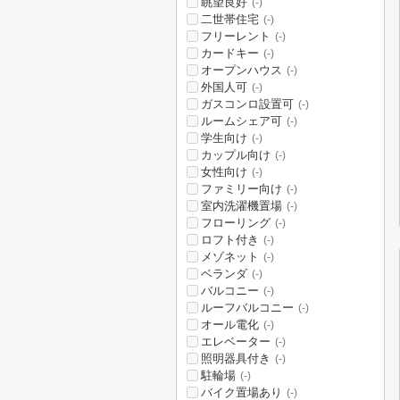
眺望良好
(-)
二世帯住宅
(-)
フリーレント
(-)
カードキー
(-)
オープンハウス
(-)
外国人可
(-)
ガスコンロ設置可
(-)
ルームシェア可
(-)
学生向け
(-)
カップル向け
(-)
女性向け
(-)
ファミリー向け
(-)
室内洗濯機置場
(-)
フローリング
(-)
ロフト付き
(-)
メゾネット
(-)
ベランダ
(-)
バルコニー
(-)
ルーフバルコニー
(-)
オール電化
(-)
エレベーター
(-)
照明器具付き
(-)
駐輪場
(-)
バイク置場あり
(-)