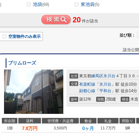
池袋
東池袋
)
(69)
(5)
20
件が該当
並び順：
空室物件のみ表示
該当公開
プリムローズ
東京都
練馬区
氷川台
４丁目３６
住所
交通
有楽町線
「
氷川台
」駅 徒歩10分
副都心線
「
平和台
」駅 徒歩14分
築12年
2階建
木造
築年
階数
構造
所在階
賃料
管理費・共益費
敷金
礼金
間取り
7.8
万円
0ヶ月
1階
3,500円
11.7万円
1R