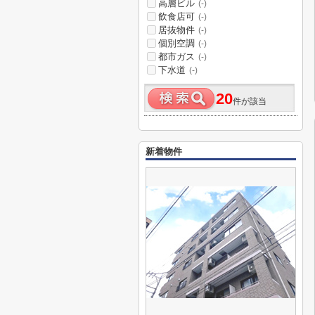
高層ビル
(-)
飲食店可
(-)
居抜物件
(-)
個別空調
(-)
都市ガス
(-)
下水道
(-)
20
件が該当
新着物件