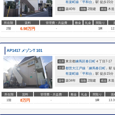
有楽町線
「
平和台
」駅 徒歩15分
築40年
2階建
木造
築年
階数
構造
所在階
賃料
管理費・共益費
敷金
礼金
間取り
6.98
万円
2階
-
1R
12
AP1417 メゾンT 101
東京都
練馬区
春日町
４丁目7-17
住所
交通
都営大江戸線
「
練馬春日町
」駅 
有楽町線
「
平和台
」駅 徒歩15分
築34年
2階建
木造
築年
階数
構造
所在階
賃料
管理費・共益費
敷金
礼金
間取り
面
8
万円
1階
-
1R
13.