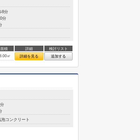
歩8分
0分
分
面積
詳細
検討リスト
8.00㎡
詳細を見る
追加する
9分
分
気泡コンクリート