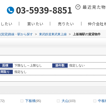
03-5939-8851
最近見た
貸したい
買いたい
売りたい
仲介会社
(賃貸)路線・駅から探す
>
東武鉄道東武東上線
>
上板橋駅の賃貸物件
面積
下限なし～上限なし
築年数
指定しない
間取り
指定なし
下板橋
大山
中板
(72)
(95)
(103)