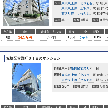
交通
東武東上線
「
ときわ台
」駅 徒歩
東武東上線
「
上板橋
」駅 徒歩12
有楽町線
「
小竹向原
」駅 徒歩25
築5年
4階建
軽量
築年
階数
構造
所在階
賃料
管理費・共益費
敷金
礼金
間取り
14.1
万円
0ヶ月
1階
8,000円
1ヶ月
1LDK
板橋区前野町６丁目のマンション
東京都
板橋区
前野町
６丁目
住所
交通
東武東上線
「
上板橋
」駅 徒歩12
東武東上線
「
ときわ台
」駅 徒歩1
築5年
3階建
軽量
築年
階数
構造
所在階
賃料
管理費・共益費
敷金
礼金
間取り