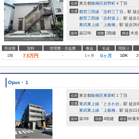
東京都
板橋区
前野町
４丁目
住所
交通
都営三田線
「
志村三丁目
」駅 徒
都営三田線
「
志村坂上
」駅 徒歩1
東武東上線
「
上板橋
」駅 徒歩26
築22年
2階建
木造
築年
階数
構造
所在階
賃料
管理費・共益費
敷金
礼金
間取り
7.5
万円
0ヶ月
1階
-
1ヶ月
1DK
2
Opus・１
東京都
板橋区
東新町
１丁目
住所
交通
東武東上線
「
ときわ台
」駅 徒歩
東武東上線
「
上板橋
」駅 徒歩11
築3年
4階建
軽量
築年
階数
構造