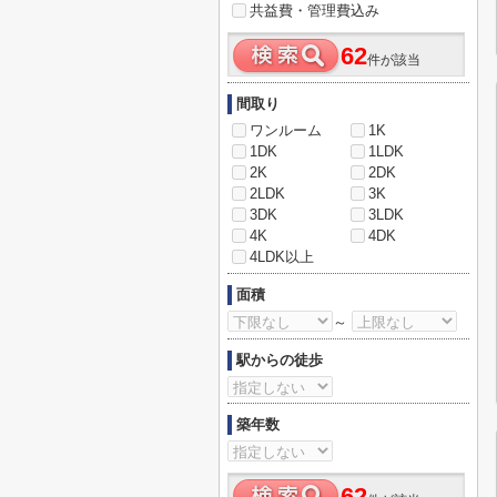
共益費・管理費込み
62
件が該当
間取り
ワンルーム
1K
1DK
1LDK
2K
2DK
2LDK
3K
3DK
3LDK
4K
4DK
4LDK以上
面積
～
駅からの徒歩
築年数