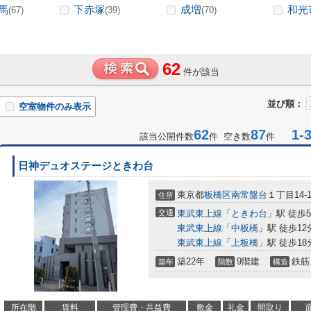
馬
下赤塚
成増
和光
(67)
(39)
(70)
62
件が該当
並び順：
空室物件のみ表示
62
87
1-3
該当公開件数
件 空き数
件
日神デュオステージときわ台
東京都
板橋区
南常盤台
１丁目14-1
住所
交通
東武東上線
「
ときわ台
」駅 徒歩
東武東上線
「
中板橋
」駅 徒歩12
東武東上線
「
上板橋
」駅 徒歩18
築22年
9階建
鉄筋
築年
階数
構造
所在階
賃料
管理費・共益費
敷金
礼金
間取り