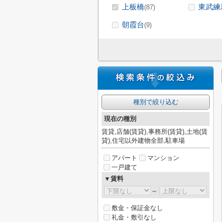
上板橋
東武練
(87)
朝霞台
(9)
種別で絞り込む
現在の種別
賃貸,店舗(賃貸),事務所(賃貸),土地(賃
貸),住宅以外建物全部,駐車場
アパート
マンション
一戸建て
▼賃料
～
敷金・保証金なし
礼金・敷引なし