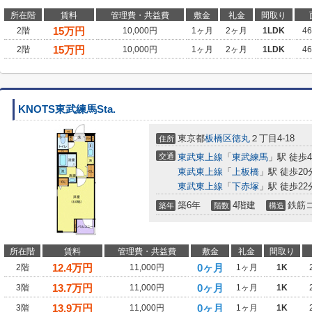
所在階
賃料
管理費・共益費
敷金
礼金
間取り
15
万円
2階
10,000円
1ヶ月
2ヶ月
1LDK
4
15
万円
2階
10,000円
1ヶ月
2ヶ月
1LDK
4
KNOTS東武練馬Sta.
東京都
板橋区
徳丸
２丁目4-18
住所
交通
東武東上線
「
東武練馬
」駅 徒歩
東武東上線
「
上板橋
」駅 徒歩20
東武東上線
「
下赤塚
」駅 徒歩22
築6年
4階建
鉄筋
築年
階数
構造
所在階
賃料
管理費・共益費
敷金
礼金
間取り
12.4
万円
0ヶ月
2階
11,000円
1ヶ月
1K
13.7
万円
0ヶ月
3階
11,000円
1ヶ月
1K
13.9
万円
0ヶ月
3階
11,000円
1ヶ月
1K