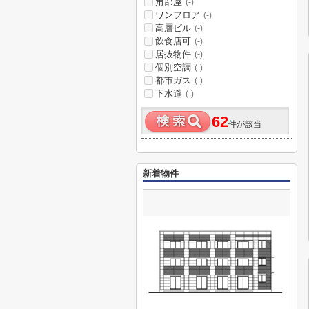
角部屋
(-)
ワンフロア
(-)
高層ビル
(-)
飲食店可
(-)
居抜物件
(-)
個別空調
(-)
都市ガス
(-)
下水道
(-)
62
件が該当
新着物件