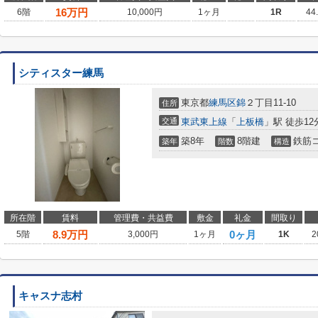
16
万円
6階
10,000円
1ヶ月
1R
44
シティスター練馬
東京都
練馬区
錦
２丁目11-10
住所
交通
東武東上線
「
上板橋
」駅 徒歩12
築8年
8階建
鉄筋
築年
階数
構造
所在階
賃料
管理費・共益費
敷金
礼金
間取り
8.9
万円
0ヶ月
5階
3,000円
1ヶ月
1K
2
キャスナ志村