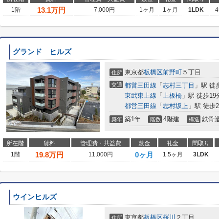
13.1
万円
1階
7,000円
1ヶ月
1ヶ月
1LDK
4
グランド ヒルズ
東京都
板橋区
前野町
５丁目
住所
交通
都営三田線
「
志村三丁目
」駅 徒
東武東上線
「
上板橋
」駅 徒歩19
都営三田線
「
志村坂上
」駅 徒歩2
築1年
4階建
鉄骨
築年
階数
構造
所在階
賃料
管理費・共益費
敷金
礼金
間取り
19.8
万円
0ヶ月
1階
11,000円
1.5ヶ月
3LDK
ウインヒルズ
東京都
板橋区
桜川
２丁目
住所