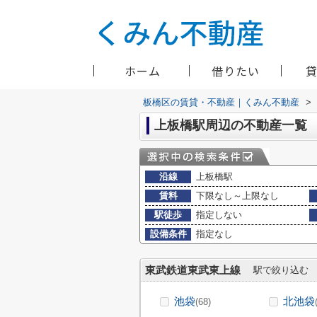
ホーム
借りたい
板橋区の賃貸・不動産｜くみん不動産
>
上板橋駅周辺の不動産一覧
沿線
上板橋駅
賃料
下限なし～上限なし
駅徒歩
指定しない
設備条件
指定なし
東武鉄道東武東上線
駅で絞り込む
池袋
北池袋
(68)