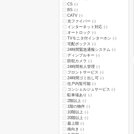
CS
(-)
BS
(-)
CATV
(-)
光ファイバー
(-)
インターネット対応
(-)
オートロック
(-)
TVモニタ付インターホン
(-)
宅配ボックス
(-)
24時間緊急通報システム
(-)
ディンプルキー
(-)
防犯カメラ
(-)
24時間有人管理
(-)
フロントサービス
(-)
24時間ゴミ出し可
(-)
住戸内覧可能
(-)
コンシェルジュサービス
(-)
駐車場あり
(-)
2階以上
(-)
1階の物件
(-)
10階以上
(-)
20階以上
(-)
最上階
(-)
南向き
(-)