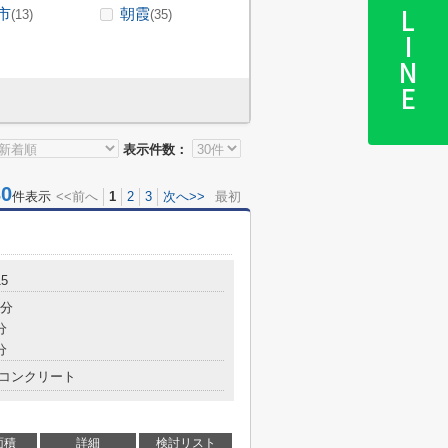
市
朝霞
LINE
(13)
(35)
表示件数：
0
件表示
<<前へ
1
2
3
次へ>>
最初
5
5分
分
分
コンクリート
面積
詳細
検討リスト