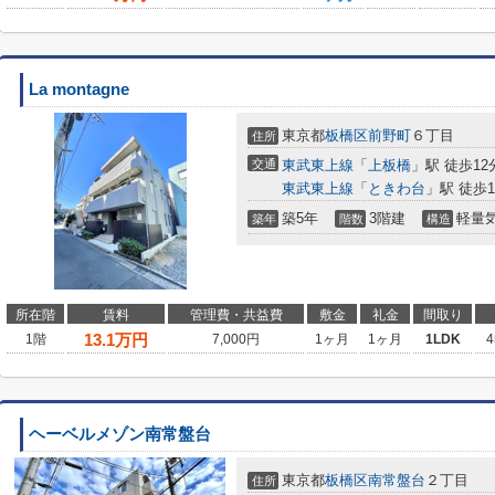
La montagne
東京都
板橋区
前野町
６丁目
住所
交通
東武東上線
「
上板橋
」駅 徒歩12
東武東上線
「
ときわ台
」駅 徒歩1
築5年
3階建
軽量
築年
階数
構造
所在階
賃料
管理費・共益費
敷金
礼金
間取り
13.1
万円
1階
7,000円
1ヶ月
1ヶ月
1LDK
4
ヘーベルメゾン南常盤台
東京都
板橋区
南常盤台
２丁目
住所