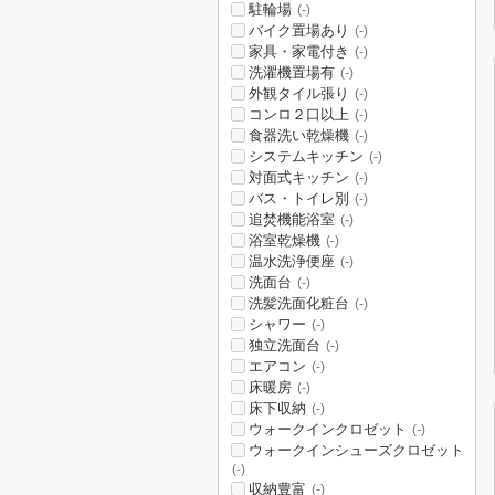
駐輪場
(-)
バイク置場あり
(-)
家具・家電付き
(-)
洗濯機置場有
(-)
外観タイル張り
(-)
コンロ２口以上
(-)
食器洗い乾燥機
(-)
システムキッチン
(-)
対面式キッチン
(-)
バス・トイレ別
(-)
追焚機能浴室
(-)
浴室乾燥機
(-)
温水洗浄便座
(-)
洗面台
(-)
洗髪洗面化粧台
(-)
シャワー
(-)
独立洗面台
(-)
エアコン
(-)
床暖房
(-)
床下収納
(-)
ウォークインクロゼット
(-)
ウォークインシューズクロゼット
(-)
収納豊富
(-)