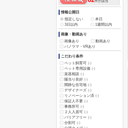
62
件が該当
情報公開日
指定しない
本日
3日以内
1週間以内
画像・動画あり
画像あり
動画あり
パノラマ・VRあり
こだわり条件
ペット飼育可
(-)
ペット専用設備
(-)
楽器相談
(-)
陽当り良好
(-)
閑静な住宅地
(-)
デザイナーズ
(-)
リノベーション済
(-)
保証人不要
(-)
事務所可
(-)
２人入居可
(-)
バリアフリー
(-)
分割可
(-)