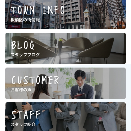
歩5分以内・駅徒歩10分以内・駅近物
件を条件に入れる方は多いのではない
でしょうか。特に板橋区は、・都営三
田線・東武東上線・JR埼京線...
2026.07.30
板橋区で暮らすなら知っておきたいハ
ザードマップの見方【202...
ハザードマップを見たことはあります
か？住まい探しでは、・家賃や価格・
間取り・駅までの距離・築年数・周辺
の買い物環境などに目が向きがちで
す。しかし、長く安心して暮らすため
には、災害時にどのようなリスクが...
2026.07.27
【社内研修による休業のお知らせ】
下記期間を社内研修につき休業とさせて頂きます。
休業日：2026年7月27日（月） 12：00～18：00