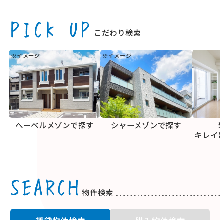
こだわり検索
へーベルメゾンで探す
シャーメゾンで探す
キレイ
物件検索