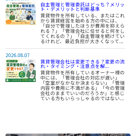
自主管理と管理委託はどっち？メリッ
ト・デメリットと判断基準
賃貸物件を所有している、またはこれ
から賃貸経営を始める方の中には、
「自分で管理したほうが費用を抑えら
れる？」「管理会社に任せると何をし
てくれるの？」「自主管理を続けてい
るけれど、最近負担が大きくなって...
2026.08.07
賃貸管理会社は変更できる？変更の流
れ・タイミング・注意点を解...
賃貸物件を所有しているオーナー様の
中には、「管理会社の対応が遅い」
「空室がなかなか決まらない」「管理
内容や費用に不満がある」「今の管理
会社のままでいいのだろうか」と感じ
ている方もいらっしゃるのではない...
2026.08.03
板橋区で「駅徒歩10分以内」に住むメ
リット・デメリット【20...
「駅徒歩10分以内」なら暮らしやす
い？賃貸や購入物件を探す際、・駅徒