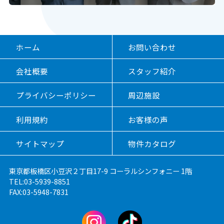
ご迷惑をお掛けいたしますが、何卒よろしくお願い申し上げます。
緊急時ご連絡先は下記をご参照ください。
◆ライフライントラブル⇒東京電力・東京ガス・水道局へ
ホーム
お問い合わせ
◆エアコン・水廻り・鍵等のトラブル
会社概要
スタッフ紹介
AIG火災保険ご加入の方：住まいのかけつけサービス 0120-535-
452
プライバシーポリシー
周辺施設
ジャパン少額短期保険にご加入の方：住まいのトラブル 0120-
276-024
利用規約
お客様の声
あんしんサポート24ご加入の方：0120-380-722
※火災保険の証券番号が必要になります
サイトマップ
物件カタログ
◆シャーメゾンにお住まいの方
⇒積水ハウス不動産東京（株） シャーメゾンらくらく安心サポー
東京都板橋区小豆沢２丁目17-9 コーラルシンフォニー 1階
ト 0120-052-999
TEL:03-5939-8851
FAX:03-5948-7831
◆旭化成へーベルメゾンにお住まいの方
⇒旭化成不動産レジデンス（株） MyConcierセンター 0120-