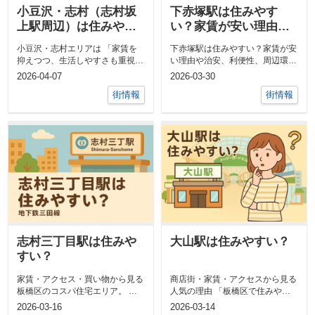
小豆沢・志村（志村坂
下赤塚駅は住みやす
上駅周辺）は住みやす
い？家賃が安い理由を
い？家賃・治安・生活
徹底解説
小豆沢・志村エリアは 「家賃を
下赤塚駅は住みやすい？家賃が安
環境を徹底解説
抑えつつ、生活しやすさも重視し
い理由や治安、利便性、周辺環境
たい人」 におすすめです。 特
を徹底解説。板橋区でコスパよく
2026-04-07
2026-03-30
に・・ ...
暮らしたい...
街情報
街情報
志村三丁目駅は住みや
大山駅は住みやすい？
すい？
家賃・アクセス・買い物から見る
商店街・家賃・アクセスから見る
板橋区のコスパ住宅エリア。 板
人気の理由 「板橋区で住みやす
橋区で賃貸を探している方の中
い駅はどこ？」と調べている方の
2026-03-16
2026-03-14
で、「志村三...
中で、よく...