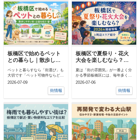
板橋区で始めるペット
板橋区で夏祭り・花火
との暮らし｜散歩しや
大会を楽しむなら？
すい街・公園を紹介
2026年開催情報と周辺
ペットと暮らすなら「街選び」も
夏は「街の雰囲気」が一番よく分
エリア紹介
大切です「ペット可物件ならどこ
かる季節板橋区には、毎年多くの
でも同じ」と思われることがあり
人でにぎわう夏祭りや花火大会が
2026-07-09
2026-07-06
ますが、実...
あります。...
街情報
街情報