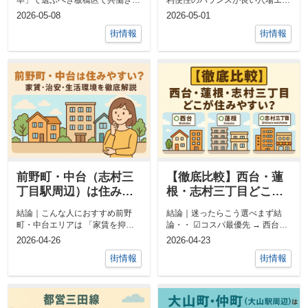
人気なのは・・ ◎利便性重視 →
ア」板橋区役所前駅周辺は⇒「落
2026-05-08
2026-05-01
志村...
ち着いた住...
街情報
街情報
前野町・中台（志村三
【徹底比較】西台・蓮
丁目駅周辺）は住みや
根・志村三丁目どこが
すい？家賃・治安・生
住みやすい？
結論｜こんな人におすすめ前野
結論｜迷ったらこう選べまず結
活環境を徹底解説
町・中台エリアは 「家賃を抑え
論・・ ☑コスパ最優先 → 西台☑
つつ、落ち着いた環境で暮らした
静かさ・落ち着き → 蓮根☑バラ
2026-04-26
2026-04-23
い人」におす...
ン...
街情報
街情報