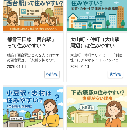
都営三田線「西台駅」
大山町・仲町（大山駅
って住みやすい？
周辺）は住みやすい？
家賃・治安・生活環境
結論｜西台駅はこんな人におすす
大山町・仲町エリアは・・「利便
を徹底解説
め西台駅は、「家賃を抑えつつ、
性・にぎやかさ・コスパをバラン
都心アクセスも欲しい人」向けの
ス良く求める人」におすすめで
2026-04-18
2026-04-13
バランス型...
す。特に ☑...
街情報
街情報