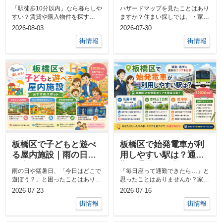
ト・デメリット【2026
マップの見方【2026年
「駅徒歩10分以内」なら暮らしや
ハザードマップを見たことはあり
年版】
版】
すい？賃貸や購入物件を探す
ますか？住まい探しでは、・家賃
際、・駅徒歩5分以内・駅徒歩10
や価格・間取り・駅までの距離・
2026-08-03
2026-07-30
分以内・駅...
築年数・周...
街情報
街情報
板橋区で子どもと遊べ
板橋区で始発電車が利
る屋内施設｜雨の日で
用しやすい駅は？通
も楽しめるおすすめス
勤・通学に便利なエリ
雨の日や猛暑日、「今日はどこで
「毎日座って通勤できたら…」と
ポット【2026年版】
アを比較【2026年版】
遊ぼう？」と困ったことはありま
思ったことはありませんか？家探
せんか？雨の日や猛暑日、「今日
しで、・家賃・間取り・築年数を
2026-07-23
2026-07-16
はどこで遊...
重視する方...
街情報
街情報