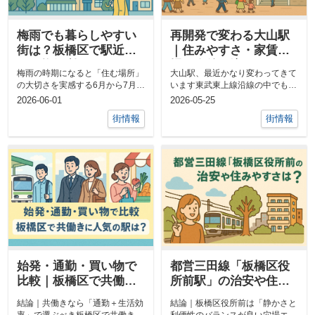
梅雨でも暮らしやすい
再開発で変わる大山駅
街は？板橋区で駅近・
｜住みやすさ・家賃相
買い物便利なエリアを
場・今後の注目ポイン
梅雨の時期になると「住む場所」
大山駅、最近かなり変わってきて
比較
ト
の大切さを実感する6月から7月に
います東武東上線沿線の中でも、
かけての梅雨シーズン。「駅まで
ここ数年で特に注目度が上がって
2026-06-01
2026-05-25
歩くだけ...
いるのが、...
街情報
街情報
始発・通勤・買い物で
都営三田線「板橋区役
比較｜板橋区で共働き
所前駅」の治安や住み
に人気の駅は？
やすさは？
結論｜共働きなら「通勤＋生活効
結論｜板橋区役所前は「静かさと
率」で選ぶべき板橋区で共働きに
利便性のバランスが良い穴場エリ