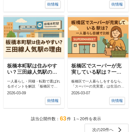
街情報
街情報
板橋本町駅は住みやす
板橋区でスーパーが充
い？三田線人気駅の理
実している駅は？一人
由
暮らし目線で比較
一人暮らし・同棲・転勤で選ばれ
板橋区で一人暮らしをするなら、
るポイントを解説 「板橋区で住
「スーパーの充実度」は生活の満
みやすい駅はどこ？」と探してい
足度を大きく左右します。仕事帰
2026-03-09
2026-03-07
る方の中で...
りに買い物...
街情報
街情報
63
該当公開件数：
件
1～20
件を表示
次の20件へ