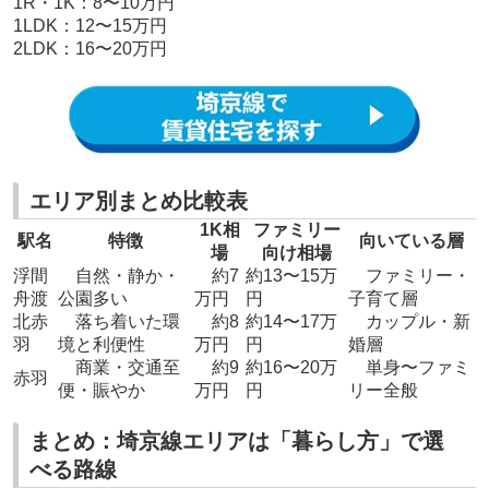
1R・1K：8〜10万円
1LDK：12〜15万円
2LDK：16〜20万円
エリア別まとめ比較表
1K相
ファミリー
駅名
特徴
向いている層
場
向け相場
浮間
自然・静か・
約7
約13〜15万
ファミリー・
舟渡
公園多い
万円
円
子育て層
北赤
落ち着いた環
約8
約14〜17万
カップル・新
羽
境と利便性
万円
円
婚層
商業・交通至
約9
約16〜20万
単身〜ファミ
赤羽
便・賑やか
万円
円
リー全般
まとめ：埼京線エリアは「暮らし方」で選
べる路線