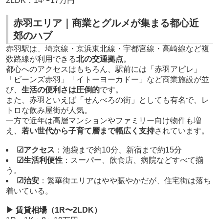
2LDK：14〜17万円
赤羽エリア｜商業とグルメが集まる都心近
郊のハブ
赤羽駅は、埼京線・京浜東北線・宇都宮線・高崎線など複
数路線が利用できる
北の交通拠点
。
都心へのアクセスはもちろん、駅前には「赤羽アピレ」
「ビーンズ赤羽」「イトーヨーカドー」など商業施設が並
び、
生活の便利さは圧倒的
です。
また、赤羽といえば「せんべろの街」としても有名で、レ
トロな飲み屋街が人気。
一方で近年は高層マンションやファミリー向け物件も増
え、
若い世代から子育て層まで幅広く支持
されています。
☑アクセス
：池袋まで約10分、新宿まで約15分
☑生活利便性
：スーパー、飲食店、病院などすべて揃
う。
☑治安
：繁華街エリアはやや賑やかだが、住宅街は落ち
着いている。
▶ 賃貸相場（1R〜2LDK）