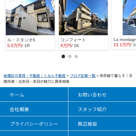
La montag
ル・スタジオ6
コンフォート
13.1万円
/ 
5.5万円
/ 1R
9万円
/ 1K
板橋区の賃貸・不動産｜くみん不動産
>
ブログ記事一覧
>
埼京線で暮らす｜浮
間舟渡・北赤羽・赤羽の魅力と賃貸相場
ホーム
お問い合わせ
会社概要
スタッフ紹介
プライバシーポリシー
周辺施設