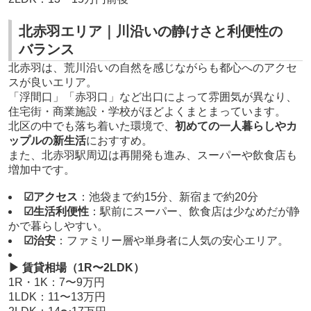
北赤羽エリア｜川沿いの静けさと利便性の
バランス
北赤羽は、荒川沿いの自然を感じながらも都心へのアクセ
スが良いエリア。
「浮間口」「赤羽口」など出口によって雰囲気が異なり、
住宅街・商業施設・学校がほどよくまとまっています。
北区の中でも落ち着いた環境で、
初めての一人暮らしやカ
ップルの新生活
におすすめ。
また、北赤羽駅周辺は再開発も進み、スーパーや飲食店も
増加中です。
☑アクセス
：池袋まで約15分、新宿まで約20分
☑生活利便性
：駅前にスーパー、飲食店は少なめだが静
かで暮らしやすい。
☑治安
：ファミリー層や単身者に人気の安心エリア。
▶ 賃貸相場（1R〜2LDK）
1R・1K：7〜9万円
1LDK：11〜13万円