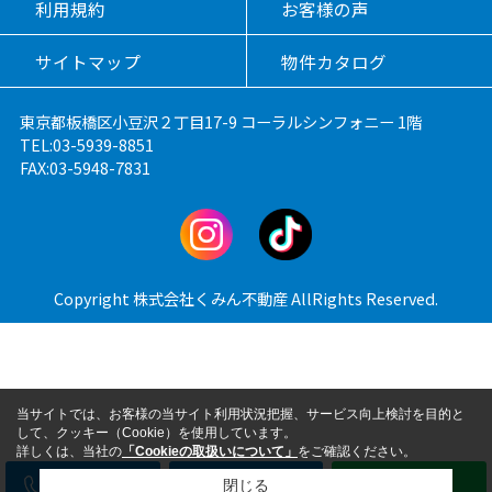
利用規約
お客様の声
サイトマップ
物件カタログ
東京都板橋区小豆沢２丁目17-9 コーラルシンフォニー 1階
TEL:03-5939-8851
FAX:03-5948-7831
Copyright 株式会社くみん不動産 AllRights Reserved.
当サイトでは、お客様の当サイト利用状況把握、サービス向上検討を目的と
して、クッキー（Cookie）を使用しています。
詳しくは、当社の
「Cookieの取扱いについて」
をご確認ください。
電話
メール
LINE
閉じる