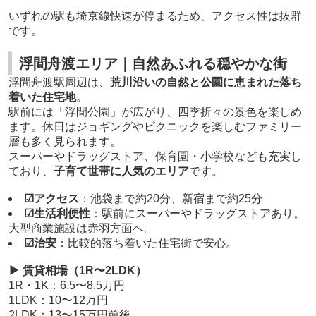
いずれの駅も埼京線快速が停まるため、アクセス性は抜群
です。
浮間舟渡エリア｜自然あふれる穏やかな街
浮間舟渡駅周辺は、
荒川沿いの自然と公園に恵まれた落ち
着いた住宅地
。
駅前には「浮間公園」が広がり、四季折々の景色を楽しめ
ます。休日はジョギングやピクニックを楽しむファミリー
層も多く見られます。
スーパーやドラッグストア、保育園・小学校なども充実し
ており、
子育て世帯に人気のエリア
です。
☑アクセス
：池袋まで約20分、新宿まで約25分
☑生活利便性
：駅前にスーパーやドラッグストアあり。
大型商業施設は赤羽方面へ。
☑治安
：比較的落ち着いた住宅街で安心。
▶ 賃貸相場（1R〜2LDK）
1R・1K：6.5〜8.5万円
1LDK：10〜12万円
2LDK：13〜15万円前後