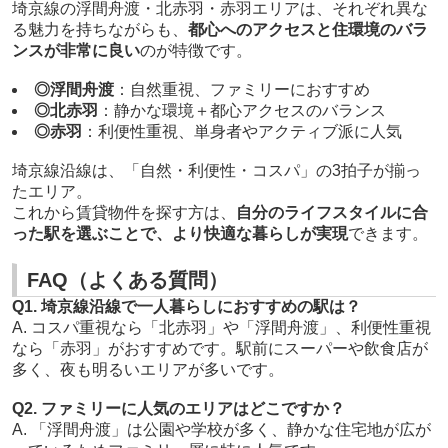
埼京線の浮間舟渡・北赤羽・赤羽エリアは、それぞれ異な
る魅力を持ちながらも、
都心へのアクセスと住環境のバラ
ンスが非常に良い
のが特徴です。
◎浮間舟渡
：自然重視、ファミリーにおすすめ
◎北赤羽
：静かな環境＋都心アクセスのバランス
◎赤羽
：利便性重視、単身者やアクティブ派に人気
埼京線沿線は、「自然・利便性・コスパ」の3拍子が揃っ
たエリア。
これから賃貸物件を探す方は、
自分のライフスタイルに合
った駅を選ぶことで、より快適な暮らしが実現
できます。
FAQ（よくある質問）
Q1. 埼京線沿線で一人暮らしにおすすめの駅は？
A. コスパ重視なら「北赤羽」や「浮間舟渡」、利便性重視
なら「赤羽」がおすすめです。駅前にスーパーや飲食店が
多く、夜も明るいエリアが多いです。
Q2. ファミリーに人気のエリアはどこですか？
A. 「浮間舟渡」は公園や学校が多く、静かな住宅地が広が