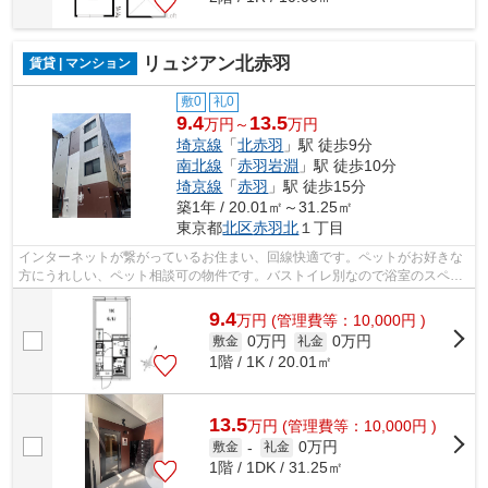
リュジアン北赤羽
賃貸 | マンション
敷0
礼0
9.4
13.5
万円～
万円
埼京線
「
北赤羽
」駅 徒歩9分
南北線
「
赤羽岩淵
」駅 徒歩10分
埼京線
「
赤羽
」駅 徒歩15分
築1年 / 20.01㎡～31.25㎡
東京都
北区
赤羽北
１丁目
インターネットが繋がっているお住まい、回線快適です。ペットがお好きな
方にうれしい、ペット相談可の物件です。バストイレ別なので浴室のスペー
スを広く使えます。プライバシーを気...
9.4
万
円
(管理費等：10,000円 )
0万円
0万円
敷金
礼金
1階 / 1K / 20.01㎡
13.5
万
円
(管理費等：10,000円 )
0万円
敷金
-
礼金
1階 / 1DK / 31.25㎡