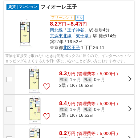
フィオーレ王子
賃貸 | マンション
フリーレント
礼0
8.2
8.4
万円～
万円
南北線
「
王子神谷
」駅 徒歩4分
京浜東北線
「
東十条
」駅 徒歩14分
築27年 / 16.52㎡
東京都
北区
王子
１丁目26-11
荷物を直接受け取れないときは宅配ボックスに届くので、インターネットシ
ョッピングをよくする方や日中家にいないことが多い方におすすめです。キ
ッチンのあるお住まい、料理もしやす...
8.3
万
円
(管理費等：5,000円 )
1ヶ月
0ヶ月
敷金
礼金
2階 / 1K / 16.52㎡
8.4
万
円
(管理費等：5,000円 )
1ヶ月
0ヶ月
敷金
礼金
2階 / 1K / 16.52㎡
8.2
万
円
(管理費等：5,000円 )