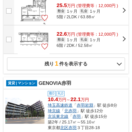
25.5
万
円
(管理費等：12,000円 )
1ヶ月
1ヶ月
敷金
礼金
5階 / 2LDK / 63.88㎡
22.6
万
円
(管理費等：12,000円 )
1ヶ月
1ヶ月
敷金
礼金
6階 / 2DK / 52.58㎡
1
残り
件を表示する
GENOVIA赤羽
賃貸 | マンション
敷0
礼0
10.4
22.1
万円～
万円
埼玉高速鉄道
「
赤羽岩淵
」駅 徒歩8分
埼京線
「
北赤羽
」駅 徒歩12分
京浜東北線
「
赤羽
」駅 徒歩15分
築2年 / 25.17㎡～55.10㎡
東京都
北区
赤羽
３丁目28-18