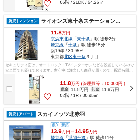
06階 / 2LDK / 54.26㎡
ライオンズ東十条ステーションプラザ
賃貸 | マンション
11.8
万円
京浜東北線
「
東十条
」駅 徒歩2分
埼京線
「
十条
」駅 徒歩15分
築19年 / 30.95㎡
東京都
北区
東十条
３丁目
セキュリティ面は、オートロック・TVインターホンなどを設置しているので
安全面でも優れております。留守中に注文した商品が届くので、配送時間を
気にせず注文ができる宅配ボックスが...
11.8
万
円
(管理費等：10,000円 )
11.8万円
11.8万円
敷金
礼金
02階 / 1R / 30.95㎡
スカイノッツ北赤羽
賃貸 | アパート
敷0
新築
13.9
14.95
万円～
万円
埼京線
「
浮間舟渡
」駅 徒歩11分