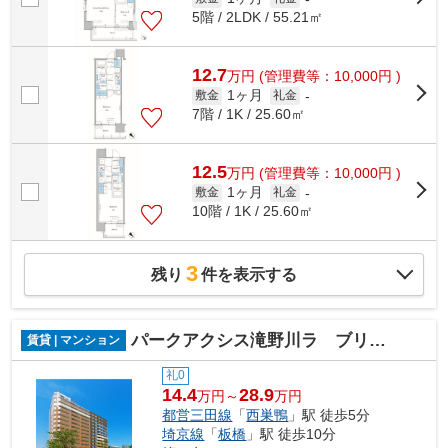
5階 / 2LDK / 55.21㎡
12.7
万
円
(管理費等：10,000円 )
1ヶ月
敷金
礼金
-
7階 / 1K / 25.60㎡
12.5
万
円
(管理費等：10,000円 )
1ヶ月
敷金
礼金
-
10階 / 1K / 25.60㎡
3
残り
件を表示する
パークアクシス滝野川ラ ブリーズ
賃貸 | マンション
礼0
14.4
28.9
万円～
万円
都営三田線
「
西巣鴨
」駅 徒歩5分
埼京線
「
板橋
」駅 徒歩10分