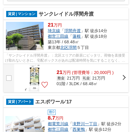
サンクレイドル浮間舟渡
賃貸 | マンション
21
万円
埼京線
「
浮間舟渡
」駅 徒歩14分
都営三田線
「
蓮根
」駅 徒歩18分
築13年 / 68.48㎡
東京都
北区
浮間
５丁目
「サンクレイドル浮間舟渡」：北区エリアの新居にピッタリ。荷物を直接受
け取れないときに、宅配ボックスがあれば配達時間を気にすることなく、時
間を有効利用することができます。駅...
21
万
円
(管理費等：20,000円 )
21万円
21万円
敷金
礼金
01階 / 3LDK / 68.48㎡
エスポワール'17
賃貸 | アパート
敷0
8.7
万円
都電荒川線
「
滝野川一丁目
」駅 徒歩2分
都営三田線
「
西巣鴨
」駅 徒歩12分