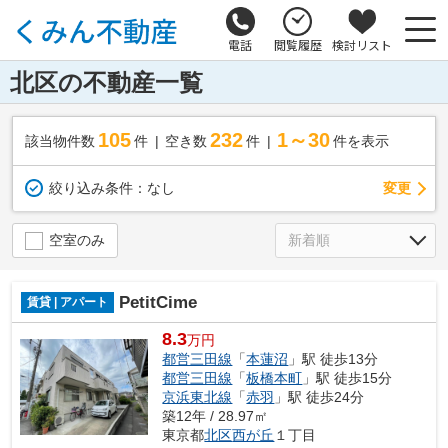
電話
閲覧履歴
検討リスト
北区の不動産一覧
105
232
1～30
該当物件数
件
空き数
件
件を表示
変更
絞り込み条件：
なし
空室のみ
PetitCime
賃貸 | アパート
8.3
万円
都営三田線
「
本蓮沼
」駅 徒歩13分
都営三田線
「
板橋本町
」駅 徒歩15分
京浜東北線
「
赤羽
」駅 徒歩24分
築12年 / 28.97㎡
東京都
北区
西が丘
１丁目