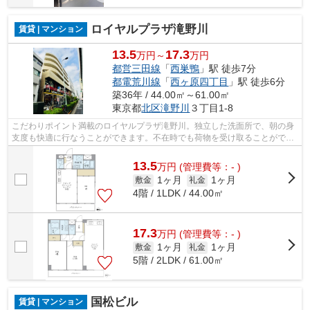
ロイヤルプラザ滝野川
賃貸 | マンション
13.5
17.3
万円～
万円
都営三田線
「
西巣鴨
」駅 徒歩7分
都電荒川線
「
西ヶ原四丁目
」駅 徒歩6分
築36年 / 44.00㎡～61.00㎡
東京都
北区
滝野川
３丁目1-8
こだわりポイント満載のロイヤルプラザ滝野川。独立した洗面所で、朝の身
支度も快適に行なうことができます。不在時でも荷物を受け取ることができ
るため、時間調整の手間が省ける宅配...
13.5
万
円
(管理費等：- )
1ヶ月
1ヶ月
敷金
礼金
4階 / 1LDK / 44.00㎡
17.3
万
円
(管理費等：- )
1ヶ月
1ヶ月
敷金
礼金
5階 / 2LDK / 61.00㎡
国松ビル
賃貸 | マンション