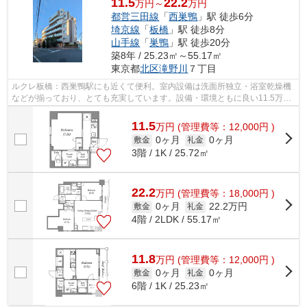
11.5
22.2
万円～
万円
都営三田線
「
西巣鴨
」駅 徒歩6分
埼京線
「
板橋
」駅 徒歩8分
山手線
「
巣鴨
」駅 徒歩20分
築8年 / 25.23㎡～55.17㎡
東京都
北区
滝野川
７丁目
ルクレ板橋：西巣鴨駅にも近くて便利。室内設備は洗面所独立・浴室乾燥機
などが揃っており、とても充実しています。設備・環境ともに良い11.5万円
の物件です。エレベーター付き物件で...
11.5
万
円
(管理費等：12,000円 )
0ヶ月
0ヶ月
敷金
礼金
3階 / 1K / 25.72㎡
22.2
万
円
(管理費等：18,000円 )
0ヶ月
22.2万円
敷金
礼金
4階 / 2LDK / 55.17㎡
11.8
万
円
(管理費等：12,000円 )
0ヶ月
0ヶ月
敷金
礼金
6階 / 1K / 25.23㎡