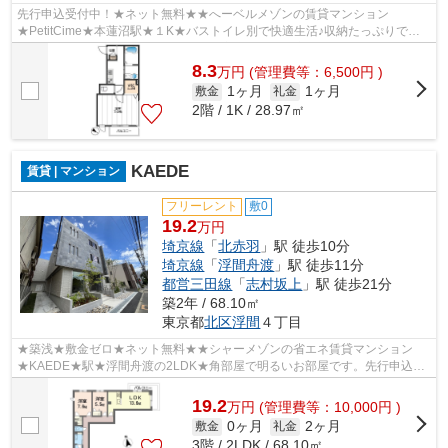
先行申込受付中！★ネット無料★★へーベルメゾンの賃貸マンション
★PetitCime★本蓮沼駅★１K★バストイレ別で快適生活♪収納たっぷりでス
ッキリ暮らしをしませんか。エアコン完備で年中快適♪...
8.3
万
円
(管理費等：6,500円 )
1ヶ月
1ヶ月
敷金
礼金
2階 / 1K / 28.97㎡
KAEDE
賃貸 | マンション
フリーレント
敷0
19.2
万円
埼京線
「
北赤羽
」駅 徒歩10分
埼京線
「
浮間舟渡
」駅 徒歩11分
都営三田線
「
志村坂上
」駅 徒歩21分
築2年 / 68.10㎡
東京都
北区
浮間
４丁目
★築浅★敷金ゼロ★ネット無料★★シャーメゾンの省エネ賃貸マンション
★KAEDE★駅★浮間舟渡の2LDK★角部屋で明るいお部屋です。先行申込受
付中！
19.2
万
円
(管理費等：10,000円 )
0ヶ月
2ヶ月
敷金
礼金
3階 / 2LDK / 68.10㎡