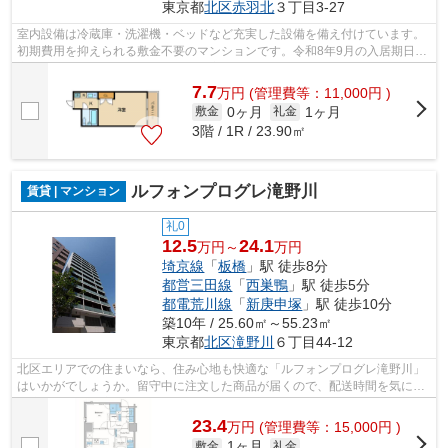
東京都
北区
赤羽北
３丁目3-27
室内設備は冷蔵庫・洗濯機・ベッドなど充実した設備を備え付けています。
初期費用を抑えられる敷金不要のマンションです。令和8年9月の入居期日指
定ですので、急ぎご確認ください。家...
7.7
万
円
(管理費等：11,000円 )
0ヶ月
1ヶ月
敷金
礼金
3階 / 1R / 23.90㎡
ルフォンプログレ滝野川
賃貸 | マンション
礼0
12.5
24.1
万円～
万円
埼京線
「
板橋
」駅 徒歩8分
都営三田線
「
西巣鴨
」駅 徒歩5分
都電荒川線
「
新庚申塚
」駅 徒歩10分
築10年 / 25.60㎡～55.23㎡
東京都
北区
滝野川
６丁目44-12
北区エリアでの住まいなら、住み心地も快適な「ルフォンプログレ滝野川」
はいかがでしょうか。留守中に注文した商品が届くので、配送時間を気にせ
ず注文ができる宅配ボックスがありま...
23.4
万
円
(管理費等：15,000円 )
1ヶ月
敷金
礼金
-