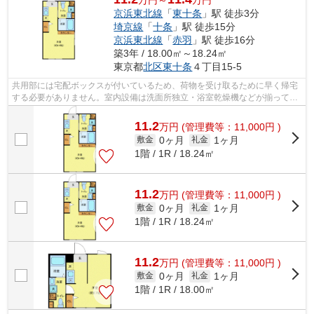
万円～
万円
京浜東北線
「
東十条
」駅 徒歩3分
埼京線
「
十条
」駅 徒歩15分
京浜東北線
「
赤羽
」駅 徒歩16分
築3年 / 18.00㎡～18.24㎡
東京都
北区
東十条
４丁目15-5
共用部には宅配ボックスが付いているため、荷物を受け取るために早く帰宅
する必要がありません。室内設備は洗面所独立・浴室乾燥機などが揃ってい
るので、快適に過ごしやすいお部屋に...
11.2
万
円
(管理費等：11,000円 )
0ヶ月
1ヶ月
敷金
礼金
1階 / 1R / 18.24㎡
11.2
万
円
(管理費等：11,000円 )
0ヶ月
1ヶ月
敷金
礼金
1階 / 1R / 18.24㎡
11.2
万
円
(管理費等：11,000円 )
0ヶ月
1ヶ月
敷金
礼金
1階 / 1R / 18.00㎡