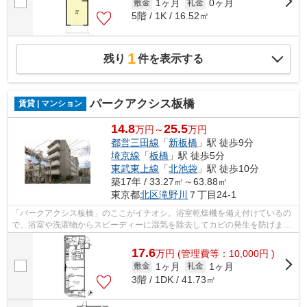
1ヶ月
0ヶ月
敷金
礼金
5階 / 1K / 16.52㎡
1
残り
件を表示する
パークアクシス板橋
賃貸 | マンション
14.8
25.5
万円～
万円
都営三田線
「
新板橋
」駅 徒歩9分
埼京線
「
板橋
」駅 徒歩5分
東武東上線
「
北池袋
」駅 徒歩10分
築17年 / 33.27㎡～63.88㎡
東京都
北区
滝野川
７丁目24-1
「パークアクシス板橋」のここがイチオシ。浴室乾燥機を備え付けているの
で、浴室や洗濯物からスピーディーに湿気を除去してカビの発生を防げま
す。防犯対策をしっかりしたいならオー...
17.6
万
円
(管理費等：10,000円 )
1ヶ月
1ヶ月
敷金
礼金
3階 / 1DK / 41.73㎡