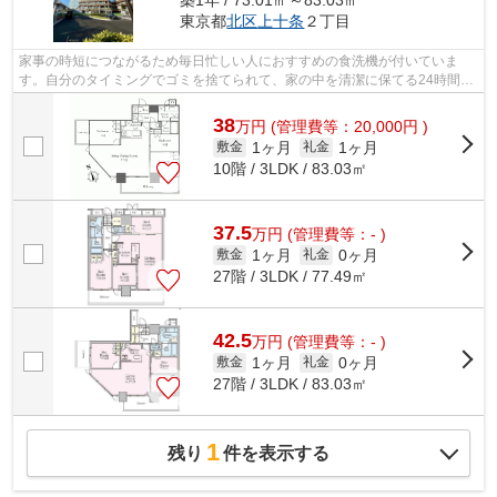
築1年 / 73.01㎡～83.03㎡
東京都
北区
上十条
２丁目
家事の時短につながるため毎日忙しい人におすすめの食洗機が付いていま
す。自分のタイミングでゴミを捨てられて、家の中を清潔に保てる24時間ゴ
ミ出し可能な物件になっています。こち...
38
万
円
(管理費等：20,000円 )
1ヶ月
1ヶ月
敷金
礼金
10階 / 3LDK / 83.03㎡
37.5
万
円
(管理費等：- )
1ヶ月
0ヶ月
敷金
礼金
27階 / 3LDK / 77.49㎡
42.5
万
円
(管理費等：- )
1ヶ月
0ヶ月
敷金
礼金
27階 / 3LDK / 83.03㎡
1
残り
件を表示する