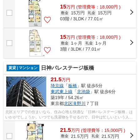
15
万
円
(管理費等：18,000円 )
15万円
15万円
敷金
礼金
03階 / 3LDK / 77.01㎡
15
万
円
(管理費等：18,000円 )
1ヶ月
1ヶ月
敷金
礼金
3階 / 3LDK / 77.01㎡
日神パレステージ板橋
賃貸 | マンション
21.5
万円
埼京線
「
板橋
」駅 徒歩5分
東武東上線
「
北池袋
」駅 徒歩6分
築19年 / 54.26㎡
東京都
北区
滝野川
７丁目
北区エリアでの住まいなら、住み心地も快適な「日神パレステージ板橋」は
いかがでしょうか。いつでも洗濯物を干せるので、日中は忙しいという人に
もおすすめの浴室乾燥機を設置してい...
21.5
万
円
(管理費等：15,000円 )
21.5万円
21.5万円
敷金
礼金