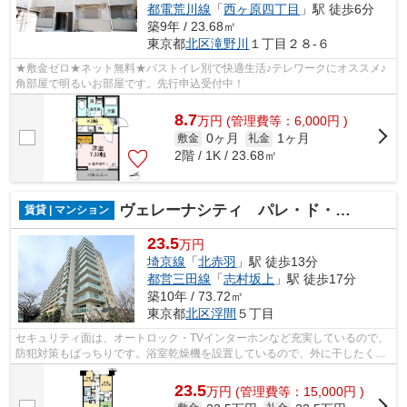
都電荒川線
「
西ヶ原四丁目
」駅 徒歩6分
築9年 / 23.68㎡
東京都
北区
滝野川
１丁目２８-６
★敷金ゼロ★ネット無料★バストイレ別で快適生活♪テレワークにオススメ♪
角部屋で明るいお部屋です。先行申込受付中！
8.7
万
円
(管理費等：6,000円 )
0ヶ月
1ヶ月
敷金
礼金
2階 / 1K / 23.68㎡
ヴェレーナシティ パレ・ド・プラージュ
賃貸 | マンション
23.5
万円
埼京線
「
北赤羽
」駅 徒歩13分
都営三田線
「
志村坂上
」駅 徒歩17分
築10年 / 73.72㎡
東京都
北区
浮間
５丁目
セキュリティ面は、オートロック・TVインターホンなど充実しているので、
防犯対策もばっちりです。浴室乾燥機を設置しているので、外に干したくな
い日でもバスルームに干せば効率よく...
23.5
万
円
(管理費等：15,000円 )