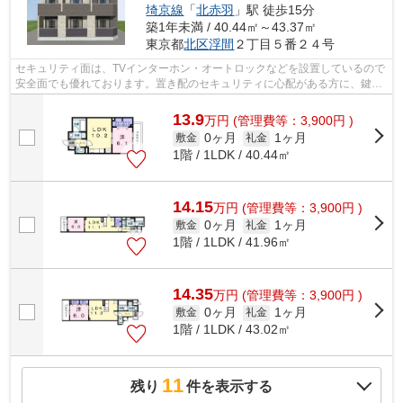
埼京線
「
北赤羽
」駅 徒歩15分
築1年未満 / 40.44㎡～43.37㎡
東京都
北区
浮間
２丁目５番２４号
セキュリティ面は、TVインターホン・オートロックなどを設置しているので
安全面でも優れております。置き配のセキュリティに心配がある方に、鍵が
ついていてより安全性の高い宅配ボッ...
13.9
万
円
(管理費等：3,900円 )
0ヶ月
1ヶ月
敷金
礼金
1階 / 1LDK / 40.44㎡
14.15
万
円
(管理費等：3,900円 )
0ヶ月
1ヶ月
敷金
礼金
1階 / 1LDK / 41.96㎡
14.35
万
円
(管理費等：3,900円 )
0ヶ月
1ヶ月
敷金
礼金
1階 / 1LDK / 43.02㎡
11
残り
件を表示する