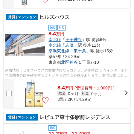
ヒルズハウス
賃貸 | マンション
敷0
礼0
8.4
万円
南北線
「
王子神谷
」駅 徒歩6分
南北線
「
志茂
」駅 徒歩11分
京浜東北線
「
東十条
」駅 徒歩15分
築57年 / 34.29㎡
東京都
北区
神谷
１丁目7-10
新着情報：ヒルズハウスの空室情報ならコチラ。来客時にはTVインターホン
で訪問者の顔を確認することがきるので安心感があります。室内設備は全居
室フローリング・バストイレ別など大...
8.4
万
円
(管理費等：1,000円 )
0ヶ月
0ヶ月
敷金
礼金
3階 / 2K / 34.29㎡
レピュア東十条駅前レジデンス
賃貸 | マンション
敷0
11.2
11.4