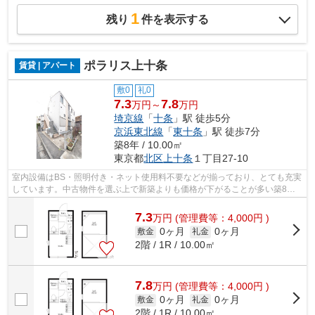
1
残り
件を表示する
ポラリス上十条
賃貸 | アパート
敷0
礼0
7.3
7.8
万円～
万円
埼京線
「
十条
」駅 徒歩5分
京浜東北線
「
東十条
」駅 徒歩7分
築8年 / 10.00㎡
東京都
北区
上十条
１丁目27-10
室内設備はBS・照明付き・ネット使用料不要などが揃っており、とても充実
しています。中古物件を選ぶ上で新築よりも価格が下がることが多い築8年
のアパートです。浴室を広く使えるバス...
7.3
万
円
(管理費等：4,000円 )
0ヶ月
0ヶ月
敷金
礼金
2階 / 1R / 10.00㎡
7.8
万
円
(管理費等：4,000円 )
0ヶ月
0ヶ月
敷金
礼金
2階 / 1R / 10.00㎡