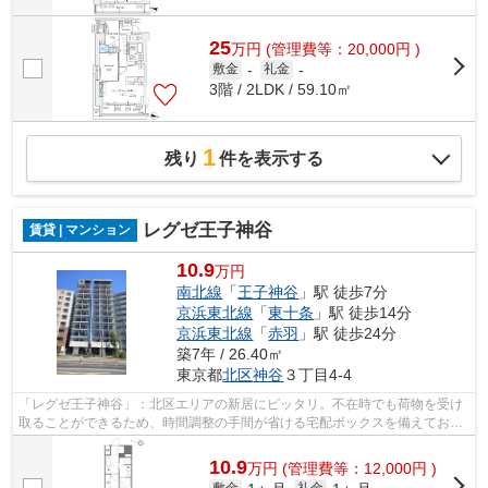
25
万
円
(管理費等：20,000円 )
敷金
-
礼金
-
3階 / 2LDK / 59.10㎡
1
残り
件を表示する
レグゼ王子神谷
賃貸 | マンション
10.9
万円
南北線
「
王子神谷
」駅 徒歩7分
京浜東北線
「
東十条
」駅 徒歩14分
京浜東北線
「
赤羽
」駅 徒歩24分
築7年 / 26.40㎡
東京都
北区
神谷
３丁目4-4
「レグゼ王子神谷」：北区エリアの新居にピッタリ。不在時でも荷物を受け
取ることができるため、時間調整の手間が省ける宅配ボックスを備えており
ます。セキュリティ面は、TVインター...
10.9
万
円
(管理費等：12,000円 )