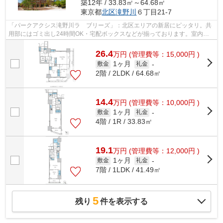
築12年 / 33.83㎡～64.68㎡
東京都
北区
滝野川
６丁目21-7
「パークアクシス滝野川ラ ブリーズ」：北区エリアの新居にピッタリ。共
用部にはゴミ出し24時間OK・宅配ボックスなどが揃っております。室内設
備は洗面所独立・浴室乾燥機など充実し...
26.4
万
円
(管理費等：15,000円 )
1ヶ月
敷金
礼金
-
2階 / 2LDK / 64.68㎡
14.4
万
円
(管理費等：10,000円 )
1ヶ月
敷金
礼金
-
4階 / 1R / 33.83㎡
19.1
万
円
(管理費等：12,000円 )
1ヶ月
敷金
礼金
-
7階 / 1LDK / 41.49㎡
5
残り
件を表示する