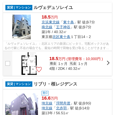
ルヴェデュソレイユ
賃貸 | マンション
18.5
万円
京浜東北線
「
東十条
」駅 徒歩7分
南北線
「
王子神谷
」駅 徒歩7分
築1年 / 40.32㎡
東京都
北区
東十条
１丁目14－2
「ルヴェデュソレイユ」：北区エリアの新居にピッタリ。宅配ボックスがあ
るので家に不在の場合でも、最短の時間で荷物を受け取ることができます。
セキュリティ面は、TVインターホン・...
18.5
万
円
(管理費等：10,000円 )
1ヶ月
1ヶ月
敷金
礼金
4階 / 2DK / 40.32㎡
リブリ・桜レジデンス
賃貸 | マンション
敷0
16.6
万円
埼京線
「
浮間舟渡
」駅 徒歩9分
埼京線
「
北赤羽
」駅 徒歩14分
築13年 / 56.51㎡