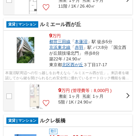
1ヶ月
1ヶ月
敷金
礼金
11階 / 1K / 26.40㎡
ルミエール西が丘
賃貸 | マンション
9
万円
都営三田線
「
本蓮沼
」駅 徒歩5分
京浜東北線
「
赤羽
」駅 バス8分 「国立西
が丘競技場北門」 停歩8分
築22年 / 24.90㎡
東京都
北区
西が丘
３丁目17-17
本蓮沼駅周辺への引っ越しをお考えなら「ルミエール西が丘」。来訪者を確
認してから鍵を開けられるため安全性に優れているオートロック機能を備え
ております。留守中に注文した商品が...
9
万
円
(管理費等：8,000円 )
1ヶ月
1ヶ月
敷金
礼金
5階 / 1K / 24.90㎡
ルクレ板橋
賃貸 | マンション
敷0