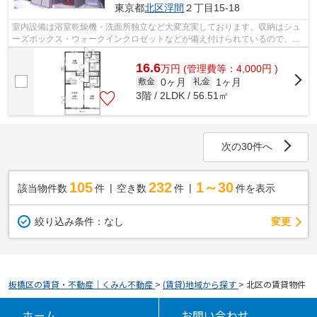
東京都
北区
浮間
２丁目15-18
室内設備は浴室乾燥機・洗面所独立など大変充実しております。収納はシュ
ーズボックス・ウォークインクロゼットなどが備え付けられているので、衣
類や日用品の収納に重宝します。セキ...
16.6
万
円
(管理費等：4,000円 )
0ヶ月
1ヶ月
敷金
礼金
3階 / 2LDK / 56.51㎡
次の30件へ
105
232
1～30
該当物件数
件
空き数
件
件を表示
変更
絞り込み条件：
なし
板橋区の賃貸・不動産｜くみん不動産
>
(賃貸)地域から探す
>
北区の賃貸物件
ホーム
お問い合わせ