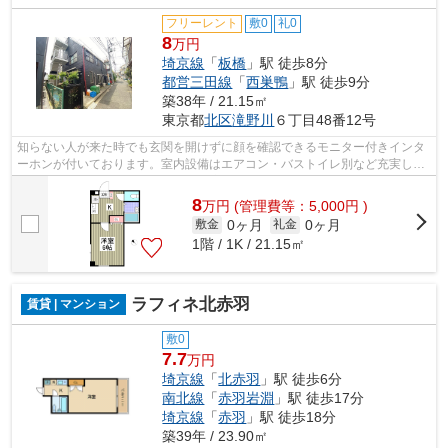
フリーレント
敷0
礼0
8
万円
埼京線
「
板橋
」駅 徒歩8分
都営三田線
「
西巣鴨
」駅 徒歩9分
築38年 / 21.15㎡
東京都
北区
滝野川
６丁目48番12号
知らない人が来た時でも玄関を開けずに顔を確認できるモニター付きインタ
ーホンが付いております。室内設備はエアコン・バストイレ別など充実した
設備を備え付けています。一人で快適...
8
万
円
(管理費等：5,000円 )
0ヶ月
0ヶ月
敷金
礼金
1階 / 1K / 21.15㎡
ラフィネ北赤羽
賃貸 | マンション
敷0
7.7
万円
埼京線
「
北赤羽
」駅 徒歩6分
南北線
「
赤羽岩淵
」駅 徒歩17分
埼京線
「
赤羽
」駅 徒歩18分
築39年 / 23.90㎡