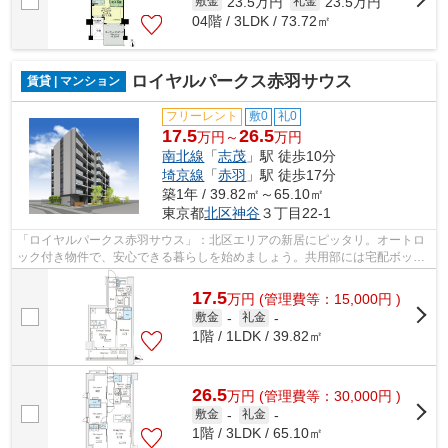
23.5万円
23.5万円
敷金
礼金
04階 / 3LDK / 73.72㎡
ロイヤルパークス赤羽サウス
賃貸 | マンション
フリーレント
敷0
礼0
17.5
26.5
万円～
万円
南北線
「
志茂
」駅 徒歩10分
埼京線
「
赤羽
」駅 徒歩17分
築1年 / 39.82㎡～65.10㎡
東京都
北区
神谷
３丁目22-1
「ロイヤルパークス赤羽サウス」：北区エリアの新居にピッタリ。オートロ
ック付き物件で、安心できる暮らしを始めましょう。共用部には宅配ボック
スが備え付けられているため、好きな...
17.5
万
円
(管理費等：15,000円 )
敷金
-
礼金
-
1階 / 1LDK / 39.82㎡
26.5
万
円
(管理費等：30,000円 )
敷金
-
礼金
-
1階 / 3LDK / 65.10㎡