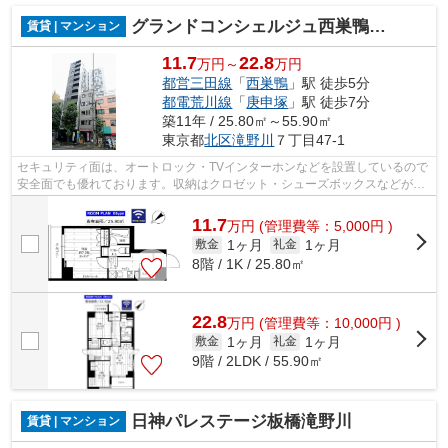
グランドコンシェルジュ西巣鴨アジールコート
賃貸 | マンション
11.7
22.8
万円～
万円
都営三田線
「
西巣鴨
」駅 徒歩5分
都電荒川線
「
庚申塚
」駅 徒歩7分
築11年 / 25.80㎡～55.90㎡
東京都
北区
滝野川
７丁目47-1
セキュリティ面は、オートロック・TVインターホンなどを設置しているので
安全面でも優れております。収納はクロゼット・シューズボックスなどが備
え付けられているので、衣類や日用品...
11.7
万
円
(管理費等：5,000円 )
1ヶ月
1ヶ月
敷金
礼金
8階 / 1K / 25.80㎡
22.8
万
円
(管理費等：10,000円 )
1ヶ月
1ヶ月
敷金
礼金
9階 / 2LDK / 55.90㎡
日神パレステージ板橋滝野川
賃貸 | マンション