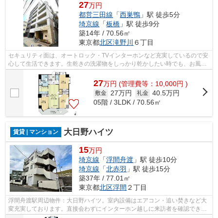
27
万円
都営三田線
「
西巣鴨
」駅 徒歩5分
埼京線
「
板橋
」駅 徒歩9分
築14年 / 70.56㎡
東京都
北区
滝野川
６丁目
セキュリティ面は、オートロック・TVインターホンなど充実しているので安
心して生活できます。生乾きの洗濯物をしっかり乾かしたい時でも、お風呂
場でサッと乾燥できる浴室乾燥機があ...
27
万
円
(管理費等：10,000円 )
27万円
40.5万円
敷金
礼金
05階 / 3LDK / 70.56㎡
大日野ハイツ
賃貸 | マンション
15
万円
埼京線
「
浮間舟渡
」駅 徒歩10分
埼京線
「
北赤羽
」駅 徒歩15分
築37年 / 77.01㎡
東京都
北区
浮間
２丁目
浮間舟渡駅周辺物件：大日野ハイツ。室内設備はエアコン・追い焚きなど大
変充実しております。直接会わずにインターホン越しに来訪者を確認できる
ので、トラブルの事前回避にも繋がり...