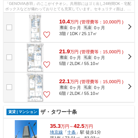
「GENOVIA赤羽」のここがイチオシ。共用部にはゴミ出し24時間OK・宅配
ボックスなどが備わっておりとても充実しています。セキュリティ面は、TV
インターホン・オートロックなどを設置し...
10.4
万
円
(管理費等：10,000円 )
0ヶ月
0ヶ月
敷金
礼金
3階 / 1DK / 25.17㎡
21.9
万
円
(管理費等：15,000円 )
0ヶ月
0ヶ月
敷金
礼金
5階 / 2LDK / 55.10㎡
22.1
万
円
(管理費等：15,000円 )
0ヶ月
0ヶ月
敷金
礼金
6階 / 2LDK / 55.10㎡
ザ・タワー十条
賃貸 | マンション
35.3
42.5
万円～
万円
埼京線
「
十条
」駅 徒歩1分