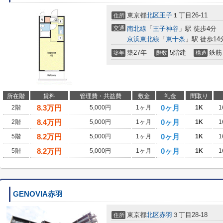
東京都
北区
王子
１丁目26-11
住所
交通
南北線
「
王子神谷
」駅 徒歩4分
京浜東北線
「
東十条
」駅 徒歩14
築27年
5階建
鉄筋
築年
階数
構造
所在階
賃料
管理費・共益費
敷金
礼金
間取り
8.3
万円
0ヶ月
2階
5,000円
1ヶ月
1K
1
8.4
万円
0ヶ月
2階
5,000円
1ヶ月
1K
1
8.2
万円
0ヶ月
5階
5,000円
1ヶ月
1K
1
8.2
万円
0ヶ月
5階
5,000円
1ヶ月
1K
1
GENOVIA赤羽
東京都
北区
赤羽
３丁目28-18
住所