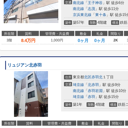
交通
南北線
「
王子神谷
」駅 徒歩6分
南北線
「
志茂
」駅 徒歩11分
京浜東北線
「
東十条
」駅 徒歩15
築57年
4階建
鉄筋
築年
階数
構造
所在階
賃料
管理費・共益費
敷金
礼金
間取り
8.4
万円
0ヶ月
0ヶ月
3階
1,000円
2K
リュジアン北赤羽
東京都
北区
赤羽北
１丁目
住所
交通
埼京線
「
北赤羽
」駅 徒歩9分
南北線
「
赤羽岩淵
」駅 徒歩10分
埼京線
「
赤羽
」駅 徒歩15分
築1年
4階建
鉄筋
築年
階数
構造
所在階
賃料
管理費・共益費
敷金
礼金
間取り