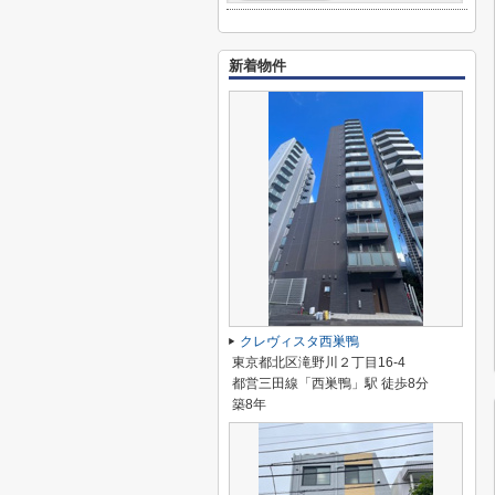
新着物件
クレヴィスタ西巣鴨
東京都北区滝野川２丁目16-4
都営三田線「西巣鴨」駅 徒歩8分
築8年