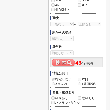
3DK
3LDK
4K
4DK
4LDK以上
面積
～
駅からの徒歩
築年数
43
件が該当
情報公開日
指定しない
本日
3日以内
1週間以内
画像・動画あり
画像あり
動画あり
パノラマ・VRあり