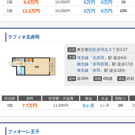
9.4
万円
0万円
0万円
1階
10,000円
1K
13.5
万円
0万円
0万円
1階
10,000円
1DK
ラフィネ北赤羽
東京都
北区
赤羽北
３丁目3-27
住所
交通
埼京線
「
北赤羽
」駅 徒歩6分
南北線
「
赤羽岩淵
」駅 徒歩17分
埼京線
「
赤羽
」駅 徒歩18分
築39年
4階建
鉄筋
築年
階数
構造
所在階
賃料
管理費・共益費
敷金
礼金
間取り
7.7
万円
0ヶ月
3階
11,000円
1ヶ月
1R
2
フィオーレ王子