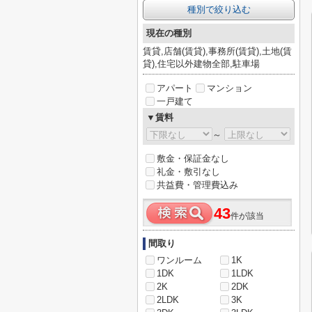
種別で絞り込む
現在の種別
賃貸,店舗(賃貸),事務所(賃貸),土地(賃
貸),住宅以外建物全部,駐車場
アパート
マンション
一戸建て
▼賃料
～
敷金・保証金なし
礼金・敷引なし
共益費・管理費込み
43
件が該当
間取り
ワンルーム
1K
1DK
1LDK
2K
2DK
2LDK
3K