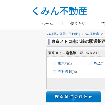
ホーム
借りたい
板橋区の賃貸・不動産｜くみん不動産
>
東京メトロ南北線の駅選択
東京メトロ南北線
駅で絞り込む
東大前
駒込
(1)
(4)
赤羽岩淵
(20)