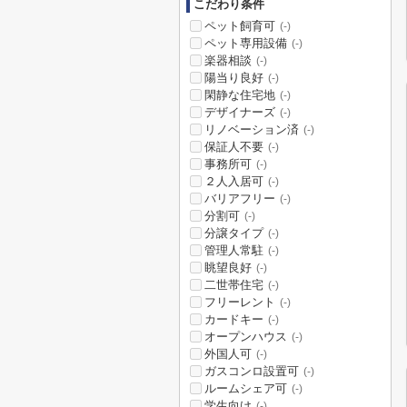
こだわり条件
ペット飼育可
(-)
ペット専用設備
(-)
楽器相談
(-)
陽当り良好
(-)
閑静な住宅地
(-)
デザイナーズ
(-)
リノベーション済
(-)
保証人不要
(-)
事務所可
(-)
２人入居可
(-)
バリアフリー
(-)
分割可
(-)
分譲タイプ
(-)
管理人常駐
(-)
眺望良好
(-)
二世帯住宅
(-)
フリーレント
(-)
カードキー
(-)
オープンハウス
(-)
外国人可
(-)
ガスコンロ設置可
(-)
ルームシェア可
(-)
学生向け
(-)