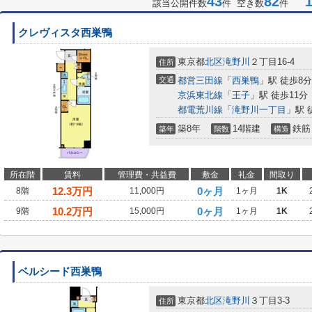
43
82
1-
該当公開件数
件 空き数
件
クレヴィスタ西巣鴨
東京都
北区
滝野川
２丁目16-4
住所
交通
都営三田線
「
西巣鴨
」駅 徒歩8分
京浜東北線
「
王子
」駅 徒歩11分
都電荒川線
「
滝野川一丁目
」駅 
築8年
14階建
鉄筋
築年
階数
構造
所在階
賃料
管理費・共益費
敷金
礼金
間取り
12.3
万円
0ヶ月
8階
11,000円
1ヶ月
1K
10.2
万円
0ヶ月
9階
15,000円
1ヶ月
1K
ベルシード西巣鴨
東京都
北区
滝野川
３丁目3-3
住所