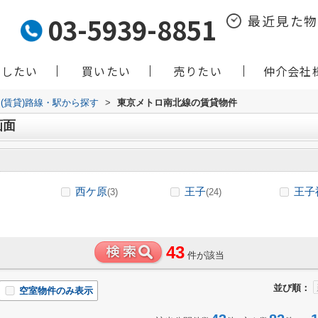
03-5939-8851
最近見た
貸したい
買いたい
売りたい
仲介会社
(賃貸)路線・駅から探す
>
東京メトロ南北線の賃貸物件
画面
西ケ原
王子
王子
(3)
(24)
43
件が該当
並び順：
空室物件のみ表示