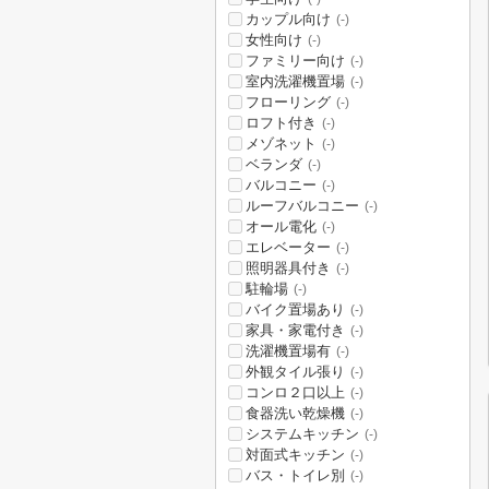
カップル向け
(-)
女性向け
(-)
ファミリー向け
(-)
室内洗濯機置場
(-)
フローリング
(-)
ロフト付き
(-)
メゾネット
(-)
ベランダ
(-)
バルコニー
(-)
ルーフバルコニー
(-)
オール電化
(-)
エレベーター
(-)
照明器具付き
(-)
駐輪場
(-)
バイク置場あり
(-)
家具・家電付き
(-)
洗濯機置場有
(-)
外観タイル張り
(-)
コンロ２口以上
(-)
食器洗い乾燥機
(-)
システムキッチン
(-)
対面式キッチン
(-)
バス・トイレ別
(-)