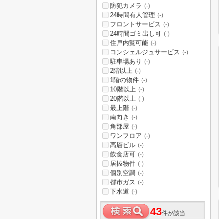
防犯カメラ
(-)
24時間有人管理
(-)
フロントサービス
(-)
24時間ゴミ出し可
(-)
住戸内覧可能
(-)
コンシェルジュサービス
(-)
駐車場あり
(-)
2階以上
(-)
1階の物件
(-)
10階以上
(-)
20階以上
(-)
最上階
(-)
南向き
(-)
角部屋
(-)
ワンフロア
(-)
高層ビル
(-)
飲食店可
(-)
居抜物件
(-)
個別空調
(-)
都市ガス
(-)
下水道
(-)
43
件が該当