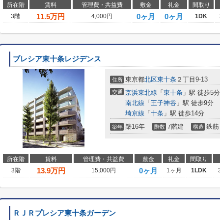
所在階
賃料
管理費・共益費
敷金
礼金
間取り
11.5
万円
0ヶ月
0ヶ月
3階
4,000円
1DK
ブレシア東十条レジデンス
東京都
北区
東十条
２丁目9-13
住所
交通
京浜東北線
「
東十条
」駅 徒歩5分
南北線
「
王子神谷
」駅 徒歩9分
埼京線
「
十条
」駅 徒歩14分
築16年
7階建
鉄筋
築年
階数
構造
所在階
賃料
管理費・共益費
敷金
礼金
間取り
13.9
万円
0ヶ月
3階
15,000円
1ヶ月
1LDK
ＲＪＲプレシア東十条ガーデン