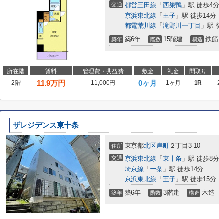
交通
都営三田線
「
西巣鴨
」駅 徒歩4分
京浜東北線
「
王子
」駅 徒歩14分
都電荒川線
「
滝野川一丁目
」駅 
築6年
15階建
鉄筋
築年
階数
構造
所在階
賃料
管理費・共益費
敷金
礼金
間取り
11.9
万円
0ヶ月
2階
11,000円
1ヶ月
1R
ザレジデンス東十条
東京都
北区
岸町
２丁目3-10
住所
交通
京浜東北線
「
東十条
」駅 徒歩8分
埼京線
「
十条
」駅 徒歩14分
京浜東北線
「
王子
」駅 徒歩15分
築6年
3階建
木造
築年
階数
構造