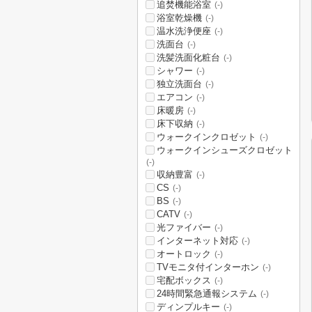
追焚機能浴室
(-)
浴室乾燥機
(-)
温水洗浄便座
(-)
洗面台
(-)
洗髪洗面化粧台
(-)
シャワー
(-)
独立洗面台
(-)
エアコン
(-)
床暖房
(-)
床下収納
(-)
ウォークインクロゼット
(-)
ウォークインシューズクロゼット
(-)
収納豊富
(-)
CS
(-)
BS
(-)
CATV
(-)
光ファイバー
(-)
インターネット対応
(-)
オートロック
(-)
TVモニタ付インターホン
(-)
宅配ボックス
(-)
24時間緊急通報システム
(-)
ディンプルキー
(-)