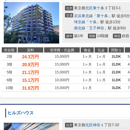
東京都
北区
東十条
３丁目3-1
住所
交通
京浜東北線
「
東十条
」駅 徒歩5分
埼京線
「
十条
」駅 徒歩13分
南北線
「
王子神谷
」駅 徒歩9分
築1年
14階建
鉄筋
築年
階数
構造
所在階
賃料
管理費・共益費
敷金
礼金
間取り
24.3
万円
2階
15,000円
1ヶ月
1ヶ月
2LDK
5
20.9
万円
3階
15,000円
1ヶ月
1ヶ月
2LDK
4
21.1
万円
5階
15,000円
1ヶ月
1ヶ月
2LDK
4
15.1
万円
6階
10,000円
1ヶ月
1ヶ月
1LDK
3
31.9
万円
10階
15,000円
1ヶ月
3LDK
7
ヒルズハウス
東京都
北区
神谷
１丁目7-10
住所