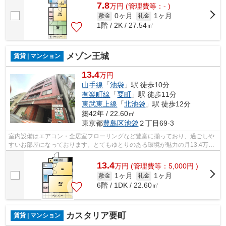
7.8
万
円
(管理費等：- )
0ヶ月
1ヶ月
敷金
礼金
1階 / 2K / 27.54㎡
メゾン王城
賃貸 | マンション
13.4
万円
山手線
「
池袋
」駅 徒歩10分
有楽町線
「
要町
」駅 徒歩11分
東武東上線
「
北池袋
」駅 徒歩12分
築42年 / 22.60㎡
東京都
豊島区
池袋
２丁目69-3
室内設備はエアコン・全居室フローリングなど豊富に揃っており、過ごしや
すいお部屋になっております。とてもゆとりのある環境が魅力の月13.4万円
の物件。駅から徒歩10分の駅近物件で...
13.4
万
円
(管理費等：5,000円 )
1ヶ月
1ヶ月
敷金
礼金
6階 / 1DK / 22.60㎡
カスタリア要町
賃貸 | マンション