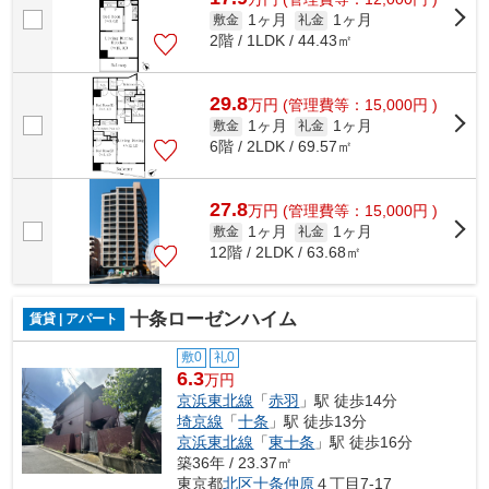
1ヶ月
1ヶ月
敷金
礼金
2階 / 1LDK / 44.43㎡
29.8
万
円
(管理費等：15,000円 )
1ヶ月
1ヶ月
敷金
礼金
6階 / 2LDK / 69.57㎡
27.8
万
円
(管理費等：15,000円 )
1ヶ月
1ヶ月
敷金
礼金
12階 / 2LDK / 63.68㎡
十条ローゼンハイム
賃貸 | アパート
敷0
礼0
6.3
万円
京浜東北線
「
赤羽
」駅 徒歩14分
埼京線
「
十条
」駅 徒歩13分
京浜東北線
「
東十条
」駅 徒歩16分
築36年 / 23.37㎡
東京都
北区
十条仲原
４丁目7-17