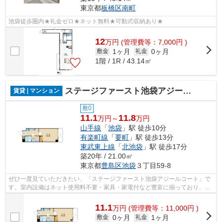
東京都
板橋区
南町
池袋徒歩圏内★礼金ゼロ★ネット無料★可動式収納あり★
12
万
円
(管理費等：7,000円 )
1ヶ月
0ヶ月
敷金
礼金
1階 / 1R / 43.14㎡
ステージファースト池袋アジールコート
賃貸 | マンション
敷0
11.1
11.8
万円～
万円
山手線
「
池袋
」駅 徒歩10分
有楽町線
「
要町
」駅 徒歩13分
東武東上線
「
北池袋
」駅 徒歩17分
築20年 / 21.00㎡
東京都
豊島区
池袋
３丁目59-8
ぜひ一度見ていただきたい、「ステージファースト池袋アジールコート」で
す。室内設備はネット使用料不要・家具・家電付など豊富に揃っており、過
ごしやすいお部屋になっております。...
11.1
万
円
(管理費等：11,000円 )
0ヶ月
1ヶ月
敷金
礼金