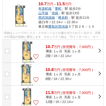
10.7
11.5
万円～
万円
有楽町線
「
要町
」駅 徒歩2分
山手線
「
池袋
」駅 徒歩13分
西武池袋線
「
椎名町
」駅 徒歩11分
築21年 / 22.14㎡～22.30㎡
東京都
豊島区
西池袋
５丁目２６－１０
収納はシューズボックス・クロゼットなどが備え付けられているので、衣類
や日用品の収納に重宝します。セキュリティ面は、TVインターホン・オート
ロックなど充実しているので、防犯対...
10.7
万
円
(管理費等：7,000円 )
1ヶ月
1ヶ月
敷金
礼金
2階 / 1K / 22.14㎡
10.8
万
円
(管理費等：7,000円 )
1ヶ月
1ヶ月
敷金
礼金
8階 / 1K / 22.30㎡
11.5
万
円
(管理費等：7,000円 )
1ヶ月
1ヶ月
敷金
礼金
12階 / 1K / 22.14㎡