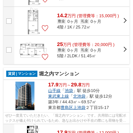
14.2
万
円
(管理費等：15,000円 )
0ヶ月
0ヶ月
敷金
礼金
4階 / 1K / 25.72㎡
25
万
円
(管理費等：20,000円 )
0ヶ月
0ヶ月
敷金
礼金
5階 / 2LDK / 51.45㎡
堀之内マンション
賃貸 | マンション
17.9
29.8
万円～
万円
山手線
「
池袋
」駅 徒歩10分
東武東上線
「
北池袋
」駅 徒歩12分
築3年 / 44.43㎡～69.57㎡
東京都
豊島区
上池袋
２丁目15-17
ぜひ一度見ていただきたい、「堀之内マンション」です。共用部には宅配ボ
ックスが備え付けられているため、急なお出かけや不在の際にも荷物を受け
取ることが可能です。室内設備は洗面...
17.9
万
円
(管理費等：12,000円 )