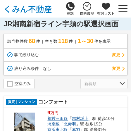
電話
閲覧履歴
検討リスト
JR湘南新宿ライン宇須の駅選択画面
68
118
1～30
該当物件数
件
空き数
件
件を表示
駅で絞り込む
変更
変更
絞り込み条件：
なし
空室のみ
コンフォート
賃貸 | マンション
9
万円
都営三田線
「
志村坂上
」駅 徒歩10分
埼京線
「
北赤羽
」駅 徒歩15分
京浜東北線
「
赤羽
」駅 徒歩31分