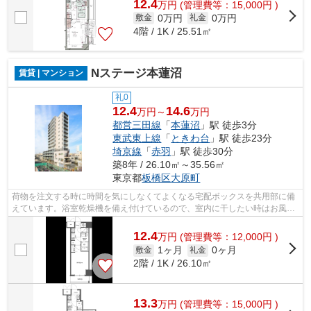
12.4
万
円
(管理費等：15,000円 )
0万円
0万円
敷金
礼金
4階 / 1K / 25.51㎡
Nステージ本蓮沼
賃貸 | マンション
礼0
12.4
14.6
万円～
万円
都営三田線
「
本蓮沼
」駅 徒歩3分
東武東上線
「
ときわ台
」駅 徒歩23分
埼京線
「
赤羽
」駅 徒歩30分
築8年 / 26.10㎡～35.56㎡
東京都
板橋区
大原町
荷物を注文する時に時間を気にしなくてよくなる宅配ボックスを共用部に備
えています。浴室乾燥機を備え付けているので、室内に干したい時はお風呂
場を使えば居住スペースを広く確保で...
12.4
万
円
(管理費等：12,000円 )
1ヶ月
0ヶ月
敷金
礼金
2階 / 1K / 26.10㎡
13.3
万
円
(管理費等：15,000円 )