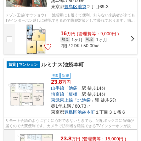
築42年 / 50.00㎡
東京都
豊島区
池袋
２丁目69-3
メゾン王城(オウジョウ）：池袋駅にも近くて便利。知らない来訪者が来ても
TVインターホン越しに確認できるので防犯対策として優れております。独立
洗面台はコンセントや照明、大きな鏡...
16
万
円
(管理費等：9,000円 )
1ヶ月
1ヶ月
敷金
礼金
2階 / 2DK / 50.00㎡
ルミナス池袋本町
賃貸 | マンション
敷0
新築
23.8
万円
山手線
「
池袋
」駅 徒歩14分
埼京線
「
板橋
」駅 徒歩14分
東武東上線
「
北池袋
」駅 徒歩5分
築1年未満 / 80.73㎡
東京都
豊島区
池袋本町
１丁目３１番６
リモート会議のようにすぐに応対できないときでも、宅配ボックスに荷物が
届くので大変便利です。カメラで訪問者を確認できるTVインターホンが設置
されています。収納はシューズボック...
23.8
万
円
(管理費等：18,000円 )