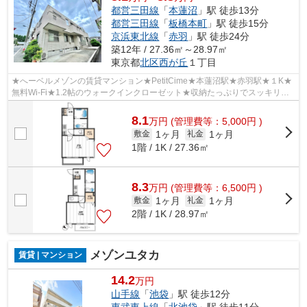
都営三田線
「
本蓮沼
」駅 徒歩13分
都営三田線
「
板橋本町
」駅 徒歩15分
京浜東北線
「
赤羽
」駅 徒歩24分
築12年 / 27.36㎡～28.97㎡
東京都
北区
西が丘
１丁目
★へーベルメゾンの賃貸マンション★PetitCime★本蓮沼駅★赤羽駅★１K★
無料Wi-Fi★1.2帖のウォークインクローゼット★収納たっぷりでスッキリ暮
らしをしませんか。１階でも安心のシャッター...
8.1
万
円
(管理費等：5,000円 )
1ヶ月
1ヶ月
敷金
礼金
1階 / 1K / 27.36㎡
8.3
万
円
(管理費等：6,500円 )
1ヶ月
1ヶ月
敷金
礼金
2階 / 1K / 28.97㎡
メゾンユタカ
賃貸 | マンション
14.2
万円
山手線
「
池袋
」駅 徒歩12分
東武東上線
「
北池袋
」駅 徒歩11分