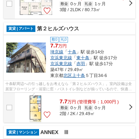
0ヶ月
1ヶ月
敷金
礼金
3階 / 2LDK / 80.73㎡
第２ヒルズハウス
賃貸 | アパート
敷0
礼0
7.7
万円
埼京線
「
十条
」駅 徒歩14分
京浜東北線
「
東十条
」駅 徒歩17分
京浜東北線
「
赤羽
」駅 徒歩17分
築47年 / 29.49㎡
東京都
北区
上十条
５丁目34-6
十条駅周辺への引っ越しをお考えなら「第２ヒルズハウス」。室内設備は全
居室フローリング・浴室に窓・バストイレ別などが揃っているので、快適に
過ごしやすいお部屋になります。こち...
7.7
万
円
(管理費等：1,000円 )
0ヶ月
0ヶ月
敷金
礼金
2階 / 2K / 29.49㎡
ANNEX Ⅲ
賃貸 | マンション