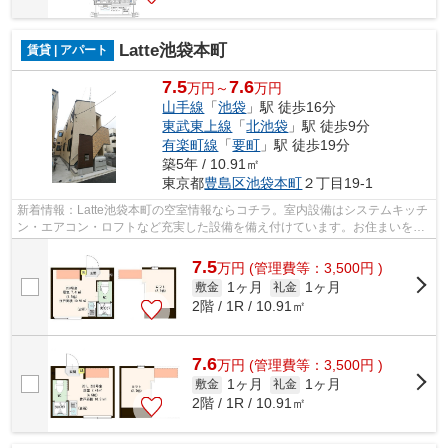
Latte池袋本町
賃貸 | アパート
7.5
7.6
万円～
万円
山手線
「
池袋
」駅 徒歩16分
東武東上線
「
北池袋
」駅 徒歩9分
有楽町線
「
要町
」駅 徒歩19分
築5年 / 10.91㎡
東京都
豊島区
池袋本町
２丁目19-1
新着情報：Latte池袋本町の空室情報ならコチラ。室内設備はシステムキッチ
ン・エアコン・ロフトなど充実した設備を備え付けています。お住まいをお
探しなら、7.5万円の物件はいかがで...
7.5
万
円
(管理費等：3,500円 )
1ヶ月
1ヶ月
敷金
礼金
2階 / 1R / 10.91㎡
7.6
万
円
(管理費等：3,500円 )
1ヶ月
1ヶ月
敷金
礼金
2階 / 1R / 10.91㎡