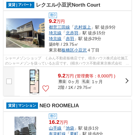
レクエル小豆沢North Court
賃貸 | アパート
敷0
9.2
万円
都営三田線
「
志村坂上
」駅 徒歩9分
埼京線
「
北赤羽
」駅 徒歩15分
埼京線
「
赤羽
」駅 徒歩29分
築8年 / 29.75㎡
東京都
板橋区
小豆沢
４丁目
シャーメゾンショップ くみん不動産板橋店です。積水ハウス株式会社施工
のシャーメゾンを扱っているお店です。(積水ハウス不動産東京株式会社 特
約店）板橋区を中心に様々なエリアの...
9.2
万
円
(管理費等：8,000円 )
0ヶ月
1ヶ月
敷金
礼金
2階 / 1K / 29.75㎡
NEO ROOMELIA
賃貸 | マンション
敷0
16.2
万円
山手線
「
池袋
」駅 徒歩1分
有楽町線
「
要町
」駅 徒歩8分