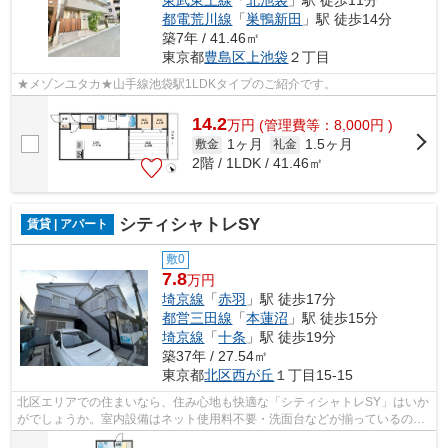
都電荒川線
「
巣鴨新田
」駅 徒歩14分
築7年 / 41.46㎡
東京都
豊島区
上池袋
２丁目
★メゾンユタカ★山手線池袋駅1LDKタイプのご紹介です。
14.2
万
円
(管理費等：8,000円 )
1ヶ月
1.5ヶ月
敷金
礼金
2階 / 1LDK / 41.46㎡
シティシャトレSY
賃貸 | アパート
敷0
7.8
万円
埼京線
「
赤羽
」駅 徒歩17分
都営三田線
「
本蓮沼
」駅 徒歩15分
埼京線
「
十条
」駅 徒歩19分
築37年 / 27.54㎡
東京都
北区
西が丘
１丁目15-15
北区エリアでの住まいなら、住み心地も快適な「シティシャトレSY」はいか
がでしょうか。室内設備はネット使用料不要・洗面台などが揃っているの
で、快適に過ごしやすいお部屋になりま...