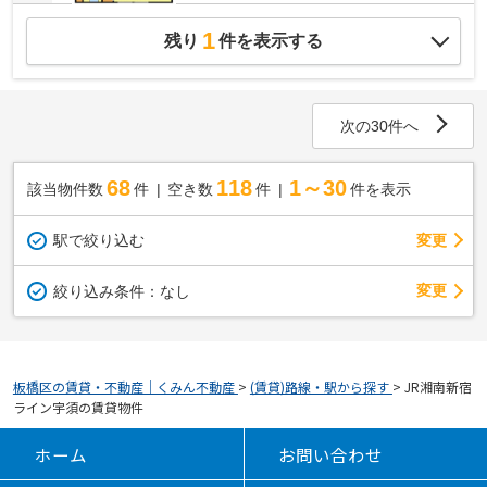
1
残り
件を表示する
次の30件へ
68
118
1～30
該当物件数
件
空き数
件
件を表示
駅で絞り込む
変更
変更
絞り込み条件：
なし
板橋区の賃貸・不動産｜くみん不動産
>
(賃貸)路線・駅から探す
>
JR湘南新宿
ライン宇須の賃貸物件
ホーム
お問い合わせ