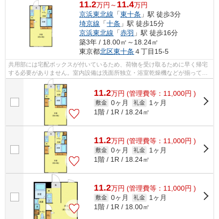
11.2
11.4
万円～
万円
京浜東北線
「
東十条
」駅 徒歩3分
埼京線
「
十条
」駅 徒歩15分
京浜東北線
「
赤羽
」駅 徒歩16分
築3年 / 18.00㎡～18.24㎡
東京都
北区
東十条
４丁目15-5
共用部には宅配ボックスが付いているため、荷物を受け取るために早く帰宅
する必要がありません。室内設備は洗面所独立・浴室乾燥機などが揃ってい
るので、快適に過ごしやすいお部屋に...
11.2
万
円
(管理費等：11,000円 )
0ヶ月
1ヶ月
敷金
礼金
1階 / 1R / 18.24㎡
11.2
万
円
(管理費等：11,000円 )
0ヶ月
1ヶ月
敷金
礼金
1階 / 1R / 18.24㎡
11.2
万
円
(管理費等：11,000円 )
0ヶ月
1ヶ月
敷金
礼金
1階 / 1R / 18.00㎡