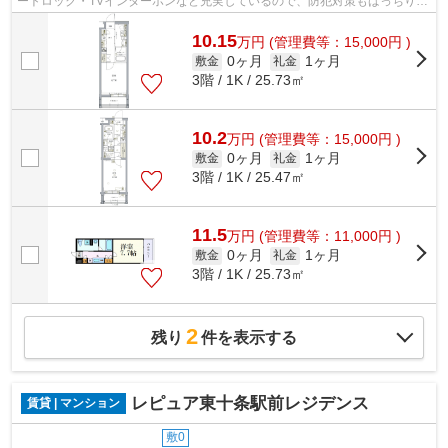
ートロック・TVインターホンなど充実しているので、防犯対策もばっちりで
す。収納はシューズボックス・クロゼ...
10.15
万
円
(管理費等：15,000円 )
0ヶ月
1ヶ月
敷金
礼金
3階 / 1K / 25.73㎡
10.2
万
円
(管理費等：15,000円 )
0ヶ月
1ヶ月
敷金
礼金
3階 / 1K / 25.47㎡
11.5
万
円
(管理費等：11,000円 )
0ヶ月
1ヶ月
敷金
礼金
3階 / 1K / 25.73㎡
2
残り
件を表示する
レピュア東十条駅前レジデンス
賃貸 | マンション
敷0