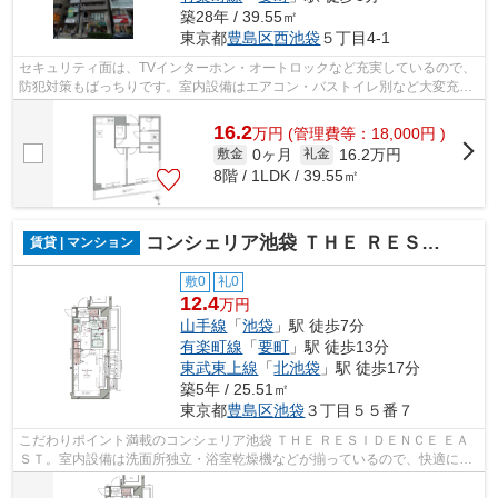
築28年 / 39.55㎡
東京都
豊島区
西池袋
５丁目4-1
セキュリティ面は、TVインターホン・オートロックなど充実しているので、
防犯対策もばっちりです。室内設備はエアコン・バストイレ別など大変充実
しております。学生や友達同士で一緒...
16.2
万
円
(管理費等：18,000円 )
0ヶ月
16.2万円
敷金
礼金
8階 / 1LDK / 39.55㎡
コンシェリア池袋 ＴＨＥ ＲＥＳＩＤＥＮＣＥ ＥＡＳＴ
賃貸 | マンション
敷0
礼0
12.4
万円
山手線
「
池袋
」駅 徒歩7分
有楽町線
「
要町
」駅 徒歩13分
東武東上線
「
北池袋
」駅 徒歩17分
築5年 / 25.51㎡
東京都
豊島区
池袋
３丁目５５番７
こだわりポイント満載のコンシェリア池袋 ＴＨＥ ＲＥＳＩＤＥＮＣＥ ＥＡ
ＳＴ。室内設備は洗面所独立・浴室乾燥機などが揃っているので、快適に過
ごしやすいお部屋になります。快適な...