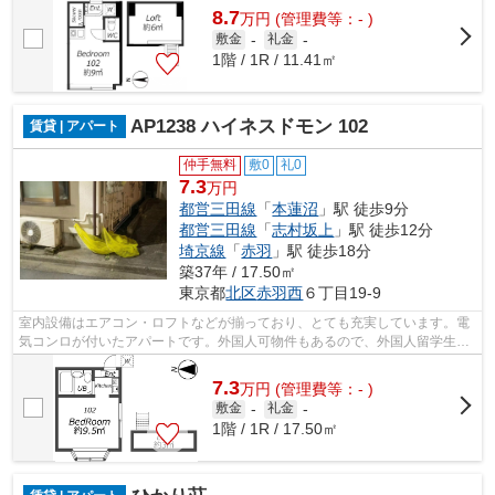
8.7
万
円
(管理費等：- )
敷金
-
礼金
-
1階 / 1R / 11.41㎡
AP1238 ハイネスドモン 102
賃貸 | アパート
仲手無料
敷0
礼0
7.3
万円
都営三田線
「
本蓮沼
」駅 徒歩9分
都営三田線
「
志村坂上
」駅 徒歩12分
埼京線
「
赤羽
」駅 徒歩18分
築37年 / 17.50㎡
東京都
北区
赤羽西
６丁目19-9
室内設備はエアコン・ロフトなどが揃っており、とても充実しています。電
気コンロが付いたアパートです。外国人可物件もあるので、外国人留学生も
入居可能です。素敵なアパートで初め...
7.3
万
円
(管理費等：- )
敷金
-
礼金
-
1階 / 1R / 17.50㎡