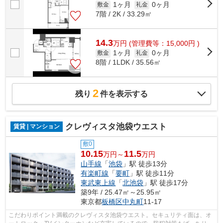
1ヶ月
0ヶ月
敷金
礼金
7階 / 2K / 33.29㎡
14.3
万
円
(管理費等：15,000円 )
1ヶ月
0ヶ月
敷金
礼金
8階 / 1LDK / 35.56㎡
2
残り
件を表示する
クレヴィスタ池袋ウエスト
賃貸 | マンション
敷0
10.15
11.5
万円～
万円
山手線
「
池袋
」駅 徒歩13分
有楽町線
「
要町
」駅 徒歩11分
東武東上線
「
北池袋
」駅 徒歩17分
築9年 / 25.47㎡～25.95㎡
東京都
板橋区
中丸町
11-17
こだわりポイント満載のクレヴィスタ池袋ウエスト。セキュリティ面は、オ