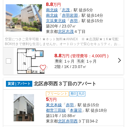
8.8
万円
南北線
「
志茂
」駅 徒歩5分
南北線
「
赤羽岩淵
」駅 徒歩14分
京浜東北線
「
赤羽
」駅 徒歩15分
築20年 / 23.07㎡
東京都
北区
志茂
４丁目
空室につきご見学可能！★ネット無料★ANNEX Ⅲ ★志茂駅★１K★宅配
BOX付きで便利な生活しませんか。オートロックで安心セキュリティ。お買
い物施設充実で生活便利！バストイレ別で快適生活♪
8.8
万
円
(管理費等：4,000円 )
1ヶ月
1ヶ月
敷金
礼金
2階 / 1K / 23.07㎡
北区赤羽西３丁目のアパート
賃貸 | アパート
フリーレント
敷0
礼0
5
万円
東北本線
「
赤羽
」駅 徒歩15分
都営三田線
「
本蓮沼
」駅 徒歩18分
築11年 / 10.88㎡
東京都
北区
赤羽西
３丁目34-2