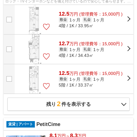
ロック・TVインターホンなどを備え付けているので安心して暮らせます。エ
アコン付きなので、室内の温度調整が...
12.5
万
円
(管理費等：15,000円 )
1ヶ月
1ヶ月
敷金
礼金
4階 / 1K / 33.95㎡
12.7
万
円
(管理費等：15,000円 )
1ヶ月
1ヶ月
敷金
礼金
4階 / 1K / 34.43㎡
12.5
万
円
(管理費等：15,000円 )
1ヶ月
1ヶ月
敷金
礼金
5階 / 1K / 33.37㎡
2
残り
件を表示する
PetitCime
賃貸 | アパート
8.1
8.3
万円～
万円