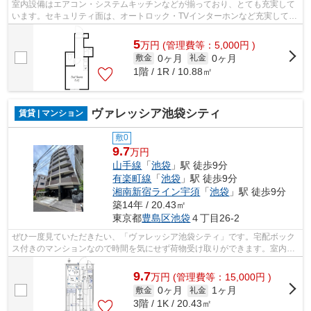
室内設備はエアコン・システムキッチンなどが揃っており、とても充実して
います。セキュリティ面は、オートロック・TVインターホンなど充実してい
るので安心して生活できます。学生に...
5
万
円
(管理費等：5,000円 )
0ヶ月
0ヶ月
敷金
礼金
1階 / 1R / 10.88㎡
ヴァレッシア池袋シティ
賃貸 | マンション
敷0
9.7
万円
山手線
「
池袋
」駅 徒歩9分
有楽町線
「
池袋
」駅 徒歩9分
湘南新宿ライン宇須
「
池袋
」駅 徒歩9分
築14年 / 20.43㎡
東京都
豊島区
池袋
４丁目26-2
ぜひ一度見ていただきたい、「ヴァレッシア池袋シティ」です。宅配ボック
ス付きのマンションなので時間を気にせず荷物受け取りができます。室内設
備は洗面所独立・浴室乾燥機などが揃...
9.7
万
円
(管理費等：15,000円 )
0ヶ月
1ヶ月
敷金
礼金
3階 / 1K / 20.43㎡