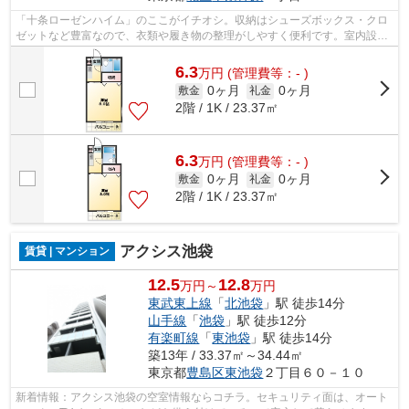
「十条ローゼンハイム」のここがイチオシ。収納はシューズボックス・クロ
ゼットなど豊富なので、衣類や履き物の整理がしやすく便利です。室内設備
はエアコン・全居室フローリングなど...
6.3
万
円
(管理費等：- )
0ヶ月
0ヶ月
敷金
礼金
2階 / 1K / 23.37㎡
6.3
万
円
(管理費等：- )
0ヶ月
0ヶ月
敷金
礼金
2階 / 1K / 23.37㎡
アクシス池袋
賃貸 | マンション
12.5
12.8
万円～
万円
東武東上線
「
北池袋
」駅 徒歩14分
山手線
「
池袋
」駅 徒歩12分
有楽町線
「
東池袋
」駅 徒歩14分
築13年 / 33.37㎡～34.44㎡
東京都
豊島区
東池袋
２丁目６０－１０
新着情報：アクシス池袋の空室情報ならコチラ。セキュリティ面は、オート