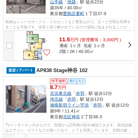
山手線
「
池袋
」駅 徒歩22分
築35年 / 40.00㎡
東京都
豊島区
要町
１丁目37-9
収納はシューズボックス・クロゼットなど豊富なので、広々と空間を利用す
ることも可能です。浴室と切り離されているので湿気に悩まされることがな
くなる独立洗面台が付いています。賃...
11.5
万
円
(管理費等：3,000円 )
1ヶ月
1ヶ月
敷金
礼金
2階 / 2K / 40.00㎡
AP838 Stage神谷 102
賃貸 | アパート
仲手無料
敷0
礼0
8.7
万円
京浜東北線
「
赤羽
」駅 徒歩12分
埼京線
「
赤羽
」駅 徒歩12分
湘南新宿ライン宇須
「
赤羽
」駅 徒歩12分
築9年 / 11.41㎡
東京都
北区
神谷
２丁目38-3
TVインターホン付きなので、部屋から訪問者の顔を確認できます。室内設備
はエアコン・ロフトなどが揃っており、とても充実しています。玄関の鍵は
防犯性の高いディンプルキータイプと...