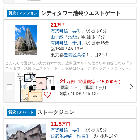
シティタワー池袋ウエストゲート
賃貸 | マンション
21
万円
有楽町線
「
要町
」駅 徒歩6分
山手線
「
池袋
」駅 徒歩12分
有楽町線
「
千川
」駅 徒歩16分
築16年 / 45.13㎡
東京都
豊島区
高松
１丁目22-1
こだわりで選びたい方におすすめ。豊島区エリアで住まいをお探しなら「シ
ティタワー池袋ウエストゲート」。収納はシューズボックス・クロゼット・
全居室収納など豊富なので、広々と空...
21
万
円
(管理費等：15,000円 )
1ヶ月
1ヶ月
敷金
礼金
9階 / 1LDK / 45.13㎡
ストークジュン
賃貸 | アパート
11.5
万円
有楽町線
「
要町
」駅 徒歩5分
西武池袋線
「
椎名町
」駅 徒歩14分