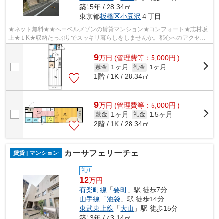
築15年 / 28.34㎡
東京都
板橋区
小豆沢
４丁目
★ネット無料★★へーベルメゾンの賃貸マンション★コンフォート★志村坂
上★１K★収納たっぷりでスッキリ暮らしをしませんか。都心へのアクセス
良好！通勤・通学ラクラクです♪
9
万
円
(管理費等：5,000円 )
1ヶ月
1ヶ月
敷金
礼金
1階 / 1K / 28.34㎡
9
万
円
(管理費等：5,000円 )
1ヶ月
1.5ヶ月
敷金
礼金
2階 / 1K / 28.34㎡
カーサフェリーチェ
賃貸 | マンション
礼0
12
万円
有楽町線
「
要町
」駅 徒歩7分
山手線
「
池袋
」駅 徒歩14分
東武東上線
「
大山
」駅 徒歩15分
築13年 / 43.14㎡