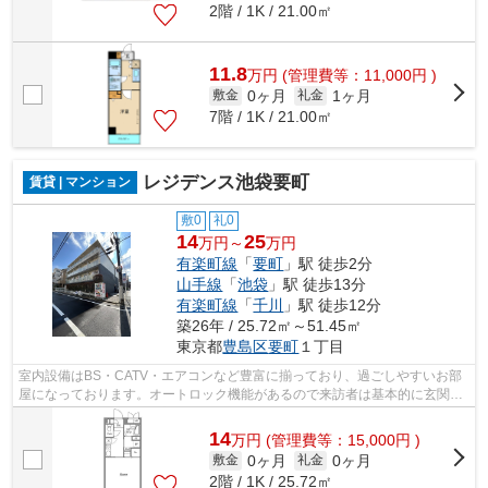
2階 / 1K / 21.00㎡
11.8
万
円
(管理費等：11,000円 )
0ヶ月
1ヶ月
敷金
礼金
7階 / 1K / 21.00㎡
レジデンス池袋要町
賃貸 | マンション
敷0
礼0
14
25
万円～
万円
有楽町線
「
要町
」駅 徒歩2分
山手線
「
池袋
」駅 徒歩13分
有楽町線
「
千川
」駅 徒歩12分
築26年 / 25.72㎡～51.45㎡
東京都
豊島区
要町
１丁目
室内設備はBS・CATV・エアコンなど豊富に揃っており、過ごしやすいお部
屋になっております。オートロック機能があるので来訪者は基本的に玄関先
まで来ることがなく防犯対策につながり...
14
万
円
(管理費等：15,000円 )
0ヶ月
0ヶ月
敷金
礼金
2階 / 1K / 25.72㎡