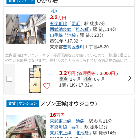
ひかり荘
賃貸 | アパート
礼0
3.2
万円
有楽町線
「
要町
」駅 徒歩7分
西武池袋線
「
椎名町
」駅 徒歩14分
山手線
「
池袋
」駅 徒歩23分
築51年 / 17.32㎡
東京都
豊島区
要町
１丁目48-20
室内設備はエアコン・ネット専用回線などが揃っているので、快適に過ごし
やすいお部屋になります。住む人のことも考えられている満足度の高いアパ
ートです。魅力も多い賃貸物件はいか...
3.2
万
円
(管理費等：3,000円 )
1ヶ月
0ヶ月
敷金
礼金
1階 / 1K / 17.32㎡
メゾン王城(オウジョウ）
賃貸 | マンション
16
万円
東武東上線
「
池袋
」駅 徒歩11分
有楽町線
「
要町
」駅 徒歩12分
東武東上線
「
北池袋
」駅 徒歩14分