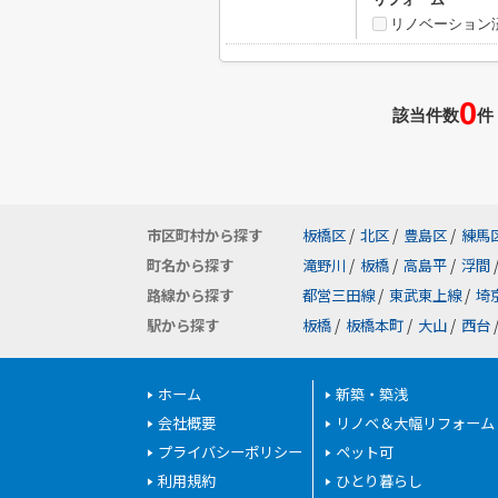
リノベーション
0
該当件数
件
市区町村から探す
板橋区
/
北区
/
豊島区
/
練馬
町名から探す
滝野川
/
板橋
/
高島平
/
浮間
路線から探す
都営三田線
/
東武東上線
/
埼
駅から探す
板橋
/
板橋本町
/
大山
/
西台
ホーム
新築・築浅
会社概要
リノベ＆大幅リフォーム
プライバシーポリシー
ペット可
利用規約
ひとり暮らし