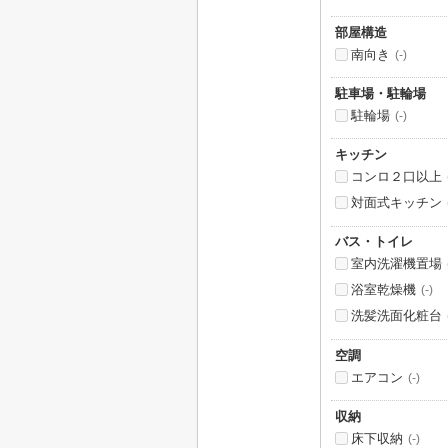
部屋構造
南向き
(-)
駐車場・駐輪場
駐輪場
(-)
キッチン
コンロ２口以上
対面式キッチン
バス・トイレ
室内洗濯機置場
浴室乾燥機
(-)
洗髪洗面化粧台
空調
エアコン
(-)
収納
床下収納
(-)