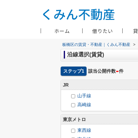
ホーム
借りたい
板橋区の賃貸・不動産｜くみん不動産
>
沿線選択(賃貸)
-
ステップ1
該当公開件数
件
JR
山手線
高崎線
東京メトロ
東西線