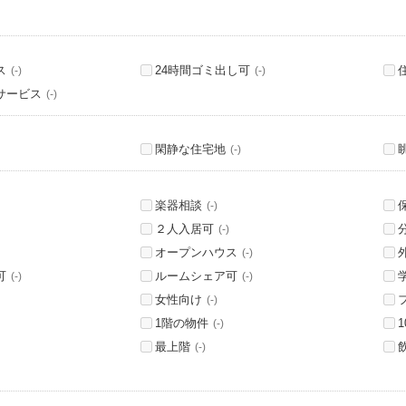
ス
24時間ゴミ出し可
(-)
(-)
サービス
(-)
閑静な住宅地
(-)
楽器相談
(-)
２人入居可
(-)
オープンハウス
(-)
可
ルームシェア可
(-)
(-)
女性向け
(-)
1階の物件
(-)
最上階
(-)