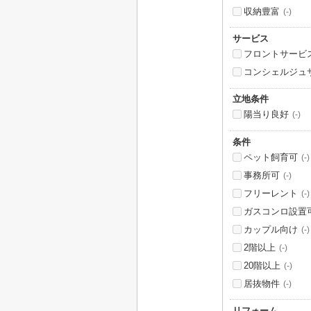
収納豊富
(-)
サービス
フロントサービ
コンシェルジュ
立地条件
陽当り良好
(-)
条件
ペット飼育可
(-)
事務所可
(-)
フリーレント
(-)
ガスコンロ設置
カップル向け
(-)
2階以上
(-)
20階以上
(-)
居抜物件
(-)
リフォーム