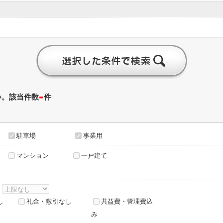
-
い。該当件数
件
駐車場
事業用
マンション
一戸建て
～
し
礼金・敷引なし
共益費・管理費込
み