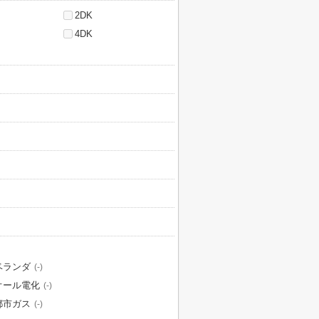
2DK
4DK
ベランダ
(-)
オール電化
(-)
都市ガス
(-)