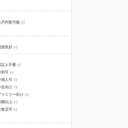
住戸内覧可能
(-)
眺望良好
(-)
保証人不要
(-)
分割可
(-)
外国人可
(-)
学生向け
(-)
ファミリー向け
(-)
10階以上
(-)
飲食店可
(-)