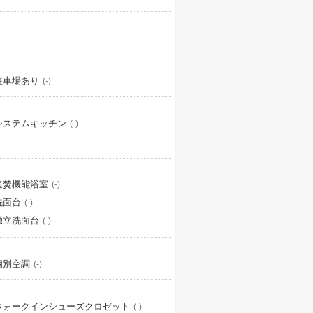
駐車場あり
(-)
システムキッチン
(-)
追焚機能浴室
(-)
洗面台
(-)
独立洗面台
(-)
個別空調
(-)
ウォークインシューズクロゼット
(-)