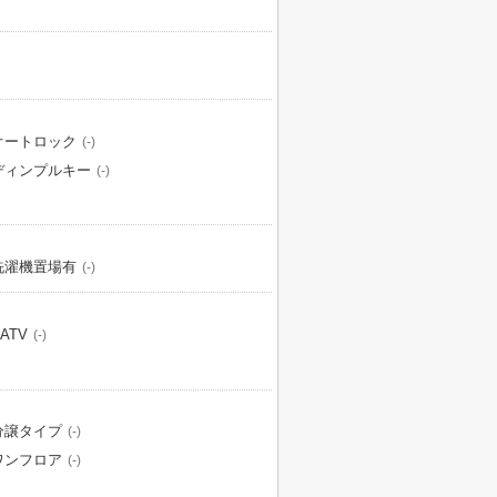
オートロック
(-)
ディンプルキー
(-)
洗濯機置場有
(-)
ATV
(-)
分譲タイプ
(-)
ワンフロア
(-)