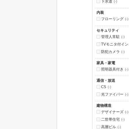
下水道
(-)
内装
フローリング
(-)
セキュリティ
管理人常駐
(-)
TVモニタ付イ
防犯カメラ
(-)
家具・家電
照明器具付き
(-)
通信・放送
CS
(-)
光ファイバー
(-)
建物構造
デザイナーズ
(-)
二世帯住宅
(-)
高層ビル
(-)