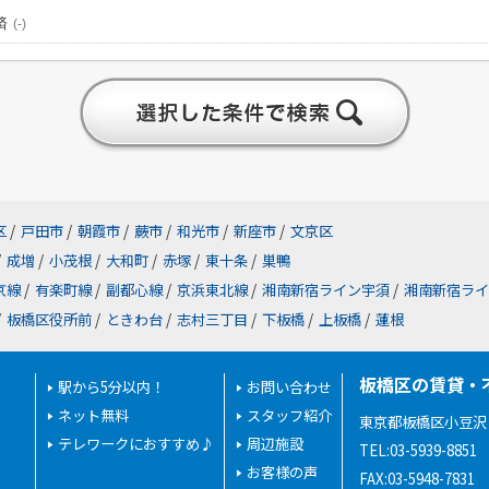
済
(-)
区
/
戸田市
/
朝霞市
/
蕨市
/
和光市
/
新座市
/
文京区
/
成増
/
小茂根
/
大和町
/
赤塚
/
東十条
/
巣鴨
京線
/
有楽町線
/
副都心線
/
京浜東北線
/
湘南新宿ライン宇須
/
湘南新宿ライ
/
板橋区役所前
/
ときわ台
/
志村三丁目
/
下板橋
/
上板橋
/
蓮根
板橋区の賃貸・
駅から5分以内！
お問い合わせ
ネット無料
スタッフ紹介
東京都板橋区小豆沢２
テレワークにおすすめ♪
周辺施設
TEL:03-5939-8851
お客様の声
FAX:03-5948-7831