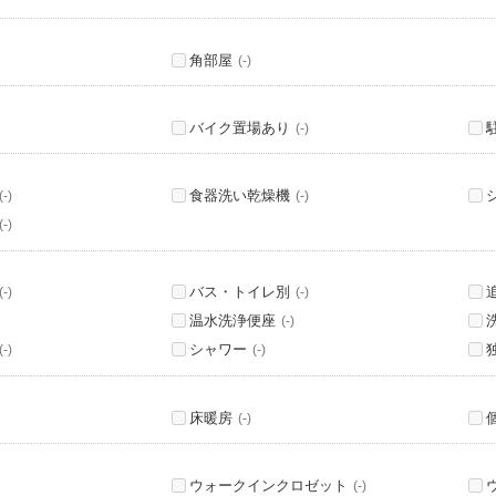
角部屋
(-)
バイク置場あり
(-)
食器洗い乾燥機
(-)
(-)
(-)
バス・トイレ別
(-)
(-)
温水洗浄便座
(-)
シャワー
(-)
(-)
床暖房
(-)
ウォークインクロゼット
(-)