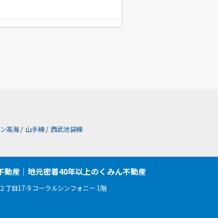
ン高海
/
山手線
/
西武池袋線
不動産｜地元密着40年以上のくみん不動産
丁目17-9 コーラルシンフォニー 1階