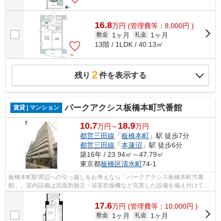
16.8
万
円
(管理費等：8,000円 )
1ヶ月
1ヶ月
敷金
礼金
13階 / 1LDK / 40.13㎡
2
残り
件を表示する
パークアクシス板橋本町弐番館
賃貸 | マンション
10.7
18.9
万円～
万円
都営三田線
「
板橋本町
」駅 徒歩7分
都営三田線
「
本蓮沼
」駅 徒歩6分
築16年 / 23.94㎡～47.79㎡
東京都
板橋区
清水町
74-1
板橋本町駅周辺への引っ越しをお考えなら「パークアクシス板橋本町弐番
館」。室内設備は洗面所独立・浴室乾燥機など充実した設備を備え付けてい
ます。来訪者を確認してから鍵を開けら...
17.6
万
円
(管理費等：10,000円 )
1ヶ月
1ヶ月
敷金
礼金