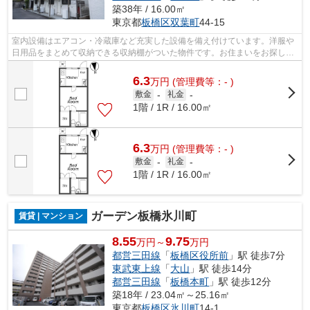
築38年 / 16.00㎡
東京都
板橋区
双葉町
44-15
室内設備はエアコン・冷蔵庫など充実した設備を備え付けています。洋服や
日用品をまとめて収納できる収納棚がついた物件です。お住まいをお探しな
ら、6.3万円の物件はいかがでしょうか...
6.3
万
円
(管理費等：- )
敷金
-
礼金
-
1階 / 1R / 16.00㎡
6.3
万
円
(管理費等：- )
敷金
-
礼金
-
1階 / 1R / 16.00㎡
ガーデン板橋氷川町
賃貸 | マンション
8.55
9.75
万円～
万円
都営三田線
「
板橋区役所前
」駅 徒歩7分
東武東上線
「
大山
」駅 徒歩14分
都営三田線
「
板橋本町
」駅 徒歩12分
築18年 / 23.04㎡～25.16㎡
東京都
板橋区
氷川町
14-1