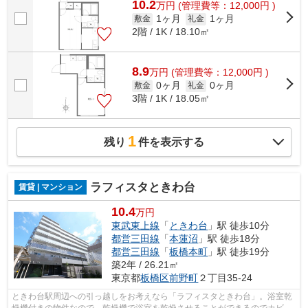
10.2
万
円
(管理費等：12,000円 )
1ヶ月
1ヶ月
敷金
礼金
2階 / 1K / 18.10㎡
8.9
万
円
(管理費等：12,000円 )
0ヶ月
0ヶ月
敷金
礼金
3階 / 1K / 18.05㎡
1
残り
件を表示する
ラフィスタときわ台
賃貸 | マンション
10.4
万円
東武東上線
「
ときわ台
」駅 徒歩10分
都営三田線
「
本蓮沼
」駅 徒歩18分
都営三田線
「
板橋本町
」駅 徒歩19分
築2年 / 26.21㎡
東京都
板橋区
前野町
２丁目35-24
ときわ台駅周辺への引っ越しをお考えなら「ラフィスタときわ台」。浴室乾