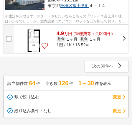
築40年 / 13.52㎡
東京都
板橋区
富士見町
４－１４
新生活を失敗せず、スタートさせたいならこちらの「ソレイユ富士見Ｂ棟」
はいかがでしょうか。室内設備はエアコン・ロフトなどが揃っており、とて
も充実しています。ぜひご覧いただき...
4.9
万
円
(管理費等：2,000円 )
1ヶ月
1ヶ月
敷金
礼金
1階 / 1K / 13.52㎡
次の30件へ
64
126
1～30
該当物件数
件
空き数
件
件を表示
駅で絞り込む
変更
変更
絞り込み条件：
なし