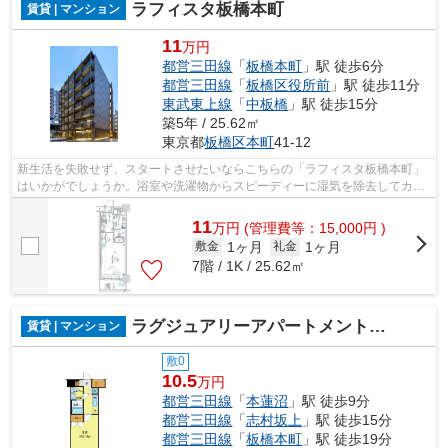
ラフィスタ板橋本町
賃貸 | マンション
11
万円
都営三田線
「
板橋本町
」駅 徒歩6分
都営三田線
「
板橋区役所前
」駅 徒歩11分
東武東上線
「
中板橋
」駅 徒歩15分
築5年 / 25.62㎡
東京都
板橋区
本町
41-12
新生活を失敗せず、スタートさせたいならこちらの「ラフィスタ板橋本町」
はいかがでしょうか。浴室や洗濯物からスピーディーに湿気を除去してカビ
の発生を防げる、浴室乾燥機が付いて...
11
万
円
(管理費等：15,000円 )
1ヶ月
1ヶ月
敷金
礼金
7階 / 1K / 25.62㎡
ラグジュアリーアパートメント赤羽西＃01
賃貸 | マンション
敷0
10.5
万円
都営三田線
「
本蓮沼
」駅 徒歩9分
都営三田線
「
志村坂上
」駅 徒歩15分
都営三田線
「
板橋本町
」駅 徒歩19分