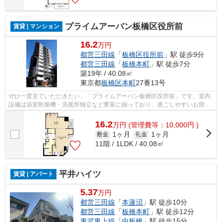
プライムアーバン板橋区役所前
賃貸 | マンション
16.2
万円
都営三田線
「
板橋区役所前
」駅 徒歩9分
都営三田線
「
板橋本町
」駅 徒歩7分
築19年 / 40.08㎡
東京都
板橋区
本町
27番13号
ぜひ一度見ていただきたい、「プライムアーバン板橋区役所前」です。室内
設備は浴室乾燥機・洗面所独立など豊富に揃っており、過ごしやすいお部屋
になっております。宅配ボックスがあ...
16.2
万
円
(管理費等：10,000円 )
1ヶ月
1ヶ月
敷金
礼金
11階 / 1LDK / 40.08㎡
平井ハイツ
賃貸 | アパート
5.37
万円
都営三田線
「
本蓮沼
」駅 徒歩10分
都営三田線
「
板橋本町
」駅 徒歩12分
東武東上線
「
中板橋
」駅 徒歩15分