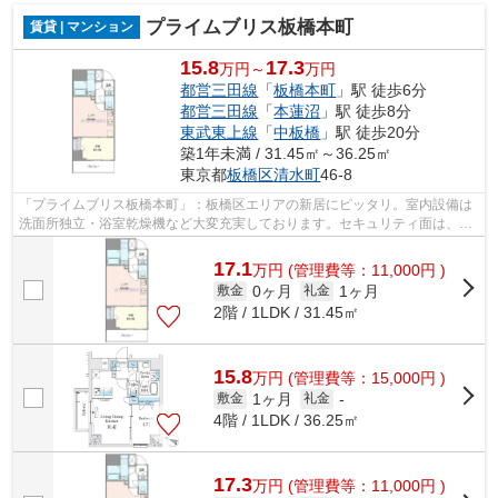
プライムブリス板橋本町
賃貸 | マンション
15.8
17.3
万円～
万円
都営三田線
「
板橋本町
」駅 徒歩6分
都営三田線
「
本蓮沼
」駅 徒歩8分
東武東上線
「
中板橋
」駅 徒歩20分
築1年未満 / 31.45㎡～36.25㎡
東京都
板橋区
清水町
46-8
「プライムブリス板橋本町」：板橋区エリアの新居にピッタリ。室内設備は
洗面所独立・浴室乾燥機など大変充実しております。セキュリティ面は、オ
ートロック・TVインターホンなどを備...
17.1
万
円
(管理費等：11,000円 )
0ヶ月
1ヶ月
敷金
礼金
2階 / 1LDK / 31.45㎡
15.8
万
円
(管理費等：15,000円 )
1ヶ月
敷金
礼金
-
4階 / 1LDK / 36.25㎡
17.3
万
円
(管理費等：11,000円 )