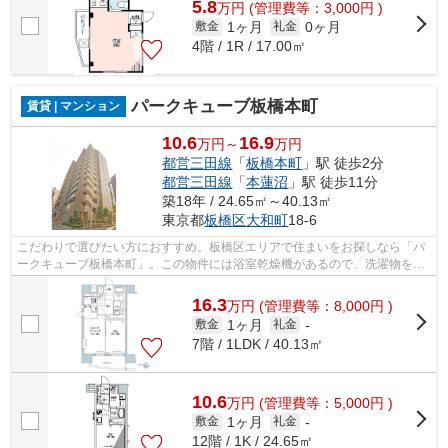
5.8
万
円
(管理費等：3,000円 )
1ヶ月
0ヶ月
敷金
礼金
4階 / 1R / 17.00㎡
パークキューブ板橋本町
賃貸 | マンション
10.6
16.9
万円～
万円
都営三田線
「
板橋本町
」駅 徒歩2分
都営三田線
「
本蓮沼
」駅 徒歩11分
築18年 / 24.65㎡～40.13㎡
東京都
板橋区
大和町
18-6
こだわりで選びたい方におすすめ。板橋区エリアで住まいをお探しなら「パ
ークキューブ板橋本町」。この物件には浴室乾燥機があるので、洗濯物を室
内で乾かしたいけれど生乾きの臭いが...
16.3
万
円
(管理費等：8,000円 )
1ヶ月
敷金
礼金
-
7階 / 1LDK / 40.13㎡
10.6
万
円
(管理費等：5,000円 )
1ヶ月
敷金
礼金
-
12階 / 1K / 24.65㎡