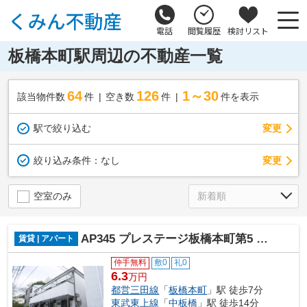
電話
閲覧履歴
検討リスト
板橋本町駅周辺の不動産一覧
64
126
1～30
該当物件数
件
空き数
件
件を表示
駅で絞り込む
変更
変更
絞り込み条件：
なし
空室のみ
AP345 プレステージ板橋本町第5 102
賃貸 | アパート
仲手無料
敷0
礼0
6.3
万円
都営三田線
「
板橋本町
」駅 徒歩7分
東武東上線
「
中板橋
」駅 徒歩14分