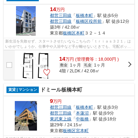
14
万円
都営三田線
「
板橋本町
」駅 徒歩5分
都営三田線
「
板橋区役所前
」駅 徒歩12分
築3年 / 42.08㎡
東京都
板橋区
本町
３２－１４
新生活を失敗せず、スタートさせたいならこちらの「ｔｒｉａｓ３２１」は
いかがでしょうか。仕事中や入浴中など手が離せないときでも、宅配ボック
スを利用すれば配達時間を気にせずに...
14
万
円
(管理費等：18,000円 )
1ヶ月
1ヶ月
敷金
礼金
4階 / 2LDK / 42.08㎡
ドミール板橋本町
賃貸 | マンション
9
万円
都営三田線
「
板橋本町
」駅 徒歩3分
都営三田線
「
本蓮沼
」駅 徒歩9分
東武東上線
「
中板橋
」駅 徒歩18分
築29年 / 24.15㎡
東京都
板橋区
宮本町