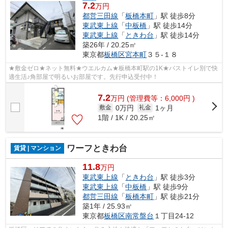
7.2
万円
都営三田線
「
板橋本町
」駅 徒歩8分
東武東上線
「
中板橋
」駅 徒歩14分
東武東上線
「
ときわ台
」駅 徒歩14分
築26年 / 20.25㎡
東京都
板橋区
宮本町
３５-１８
★敷金ゼロ★ネット無料★ウエルカム★板橋本町駅の1K★バストイレ別で快
適生活♪角部屋で明るいお部屋です。先行申込受付中！
7.2
万
円
(管理費等：6,000円 )
0万円
1ヶ月
敷金
礼金
1階 / 1K / 20.25㎡
ワーフときわ台
賃貸 | マンション
11.8
万円
東武東上線
「
ときわ台
」駅 徒歩3分
東武東上線
「
中板橋
」駅 徒歩9分
都営三田線
「
板橋本町
」駅 徒歩21分
築1年 / 25.93㎡
東京都
板橋区
南常盤台
１丁目24-12