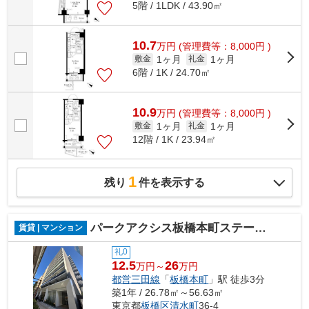
5階 / 1LDK / 43.90㎡
10.7
万
円
(管理費等：8,000円 )
1ヶ月
1ヶ月
敷金
礼金
6階 / 1K / 24.70㎡
10.9
万
円
(管理費等：8,000円 )
1ヶ月
1ヶ月
敷金
礼金
12階 / 1K / 23.94㎡
1
残り
件を表示する
パークアクシス板橋本町ステーションゲート
賃貸 | マンション
礼0
12.5
26
万円～
万円
都営三田線
「
板橋本町
」駅 徒歩3分
築1年 / 26.78㎡～56.63㎡
東京都
板橋区
清水町
36-4