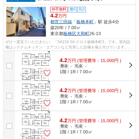
仲手無料
敷0
礼0
4.2
万円
都営三田線
「
板橋本町
」駅 徒歩4分
築20年 / 7.00㎡
東京都
板橋区
大和町
26-13
ぜひ一度見ていただきたい、「SA216 SA-クロス板橋本町3」です。室内設
備はシステムキッチン・エアコンなど充実した設備を備え付けています。駐
輪場付きの物件です。間取りがよい部屋...
4.2
万
円
(管理費等：15,000円 )
敷金
-
礼金
-
1階 / 1R / 7.00㎡
4.2
万
円
(管理費等：15,000円 )
敷金
-
礼金
-
1階 / 1R / 7.00㎡
4.2
万
円
(管理費等：15,000円 )
敷金
-
礼金
-
1階 / 1R / 7.00㎡