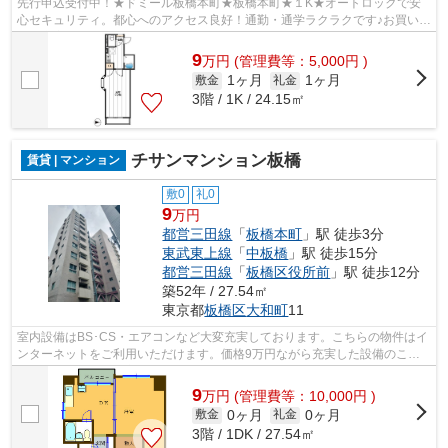
先行申込受付中！★ドミール板橋本町★板橋本町★１K★オートロックで安
心セキュリティ。都心へのアクセス良好！通勤・通学ラクラクです♪お買い物
施設充実で生活便利！
9
万
円
(管理費等：5,000円 )
1ヶ月
1ヶ月
敷金
礼金
3階 / 1K / 24.15㎡
チサンマンション板橋
賃貸 | マンション
敷0
礼0
9
万円
都営三田線
「
板橋本町
」駅 徒歩3分
東武東上線
「
中板橋
」駅 徒歩15分
都営三田線
「
板橋区役所前
」駅 徒歩12分
築52年 / 27.54㎡
東京都
板橋区
大和町
11
室内設備はBS･CS・エアコンなど大変充実しております。こちらの物件はイ
ンターネットをご利用いただけます。価格9万円ながら充実した設備のこち
らの物件は、多くの方におすすめです。...
9
万
円
(管理費等：10,000円 )
0ヶ月
0ヶ月
敷金
礼金
3階 / 1DK / 27.54㎡