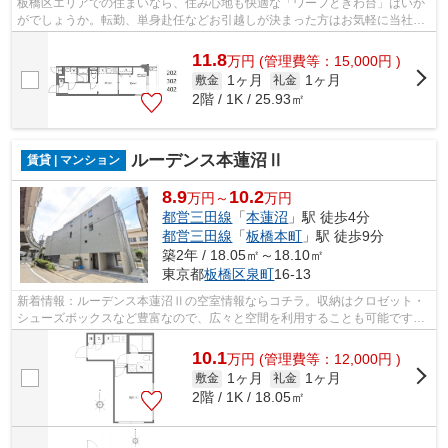
板橋区エリアでの住まいなら、住み心地も快適な「ワーフときわ台」はいか
がでしょうか。転勤、単身赴任などお引越しが決まった方はお気軽に当社へ
お問い合せ下さい。板橋区エリアやと...
11.8
万
円
(管理費等：15,000円 )
1ヶ月
1ヶ月
敷金
礼金
2階 / 1K / 25.93㎡
ルーデンス本蓮沼Ⅱ
賃貸 | マンション
8.9
10.2
万円～
万円
都営三田線
「
本蓮沼
」駅 徒歩4分
都営三田線
「
板橋本町
」駅 徒歩9分
築2年 / 18.05㎡～18.10㎡
東京都
板橋区
泉町
16-13
新着情報：ルーデンス本蓮沼Ⅱの空室情報ならコチラ。収納はクロゼット・
シューズボックスなど豊富なので、広々と空間を利用することも可能です。
セキュリティ面は、オートロック・TVイ...
10.1
万
円
(管理費等：12,000円 )
1ヶ月
1ヶ月
敷金
礼金
2階 / 1K / 18.05㎡