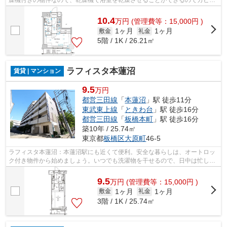
燥機付きの物件なので、乾燥機で浴室を乾燥させることができるのでカビの
繁殖を防ぐことに役立ちます。駅から...
10.4
万
円
(管理費等：15,000円 )
1ヶ月
1ヶ月
敷金
礼金
5階 / 1K / 26.21㎡
ラフィスタ本蓮沼
賃貸 | マンション
9.5
万円
都営三田線
「
本蓮沼
」駅 徒歩11分
東武東上線
「
ときわ台
」駅 徒歩16分
都営三田線
「
板橋本町
」駅 徒歩16分
築10年 / 25.74㎡
東京都
板橋区
大原町
46-5
ラフィスタ本蓮沼：本蓮沼駅にも近くて便利。安全な暮らしは、オートロッ
ク付き物件から始めましょう。いつでも洗濯物を干せるので、日中は忙しい
という人にもおすすめの浴室乾燥機を...
9.5
万
円
(管理費等：15,000円 )
1ヶ月
1ヶ月
敷金
礼金
3階 / 1K / 25.74㎡