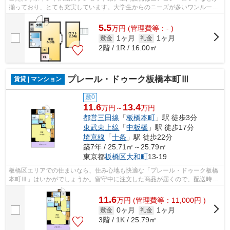
揃っており、とても充実しています。大学生からのニーズが多いワンルーム
です。家族全員ベッドでも安心の全居...
5.5
万
円
(管理費等：- )
1ヶ月
1ヶ月
敷金
礼金
2階 / 1R / 16.00㎡
プレール・ドゥーク板橋本町Ⅲ
賃貸 | マンション
敷0
11.6
13.4
万円～
万円
都営三田線
「
板橋本町
」駅 徒歩3分
東武東上線
「
中板橋
」駅 徒歩17分
埼京線
「
十条
」駅 徒歩22分
築7年 / 25.71㎡～25.79㎡
東京都
板橋区
大和町
13-19
板橋区エリアでの住まいなら、住み心地も快適な「プレール・ドゥーク板橋
本町Ⅲ」はいかがでしょうか。留守中に注文した商品が届くので、配送時間
を気にせず注文ができる宅配ボックスを...
11.6
万
円
(管理費等：11,000円 )
0ヶ月
1ヶ月
敷金
礼金
3階 / 1K / 25.79㎡