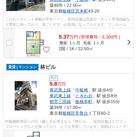
築46年 / 22.50㎡
東京都
板橋区
宮本町
43-20
こだわりポイント満載の平井ハイツ。室内設備は洗面台・ネット専用回線な
ど豊富に揃っており、過ごしやすいお部屋になっております。ワンルームと
はちがった素敵なキッチンがあるお住...
5.37
万
円
(管理費等：5,300円 )
1ヶ月
1ヶ月
敷金
礼金
2階 / 1K / 22.50㎡
林ビル
賃貸 | マンション
礼0
5.8
万円
東武東上線
「
中板橋
」駅 徒歩4分
東武東上線
「
ときわ台
」駅 徒歩8分
都営三田線
「
板橋本町
」駅 徒歩15分
築39年 / 17.00㎡
東京都
板橋区
常盤台
１丁目60-2
中板橋駅周辺への引っ越しをお考えなら「林ビル」。室内設備はエアコン・
フローリングなどが揃っており、とても充実しています。収納はシューズボ
ックス・クロゼットなど豊富なので、...