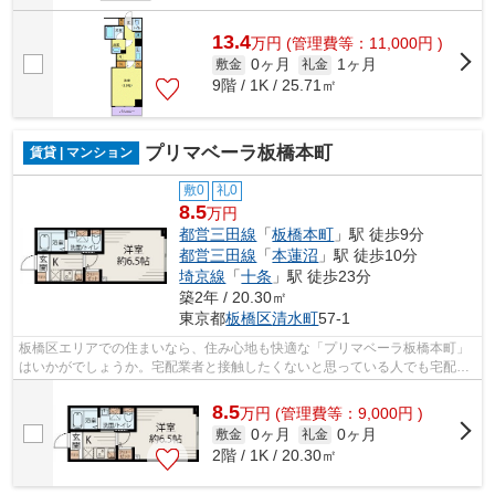
13.4
万
円
(管理費等：11,000円 )
0ヶ月
1ヶ月
敷金
礼金
9階 / 1K / 25.71㎡
プリマベーラ板橋本町
賃貸 | マンション
敷0
礼0
8.5
万円
都営三田線
「
板橋本町
」駅 徒歩9分
都営三田線
「
本蓮沼
」駅 徒歩10分
埼京線
「
十条
」駅 徒歩23分
築2年 / 20.30㎡
東京都
板橋区
清水町
57-1
板橋区エリアでの住まいなら、住み心地も快適な「プリマベーラ板橋本町」
はいかがでしょうか。宅配業者と接触したくないと思っている人でも宅配ボ
ックスがあるので接触せずに荷物を受...
8.5
万
円
(管理費等：9,000円 )
0ヶ月
0ヶ月
敷金
礼金
2階 / 1K / 20.30㎡