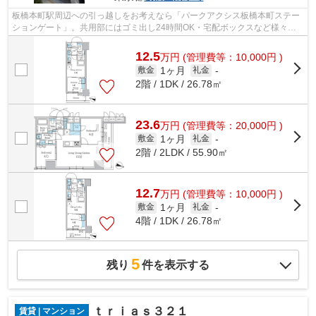
板橋本町駅周辺への引っ越しをお考えなら「パークアクシス板橋本町ステー
ションゲート」。共用部にはゴミ出し24時間OK・宅配ボックスなど様々な
設備やサービスが揃っているので便利で...
12.5
万
円
(管理費等：10,000円 )
1ヶ月
敷金
礼金
-
2階 / 1DK / 26.78㎡
23.6
万
円
(管理費等：20,000円 )
1ヶ月
敷金
礼金
-
2階 / 2LDK / 55.90㎡
12.7
万
円
(管理費等：10,000円 )
1ヶ月
敷金
礼金
-
4階 / 1DK / 26.78㎡
5
残り
件を表示する
ｔｒｉａｓ３２１
賃貸 | マンション