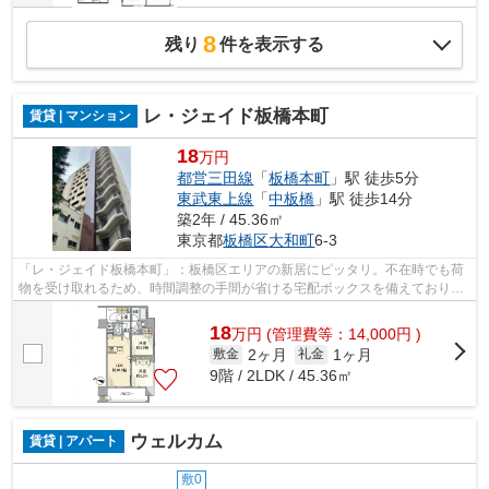
8
残り
件を表示する
レ・ジェイド板橋本町
賃貸 | マンション
18
万円
都営三田線
「
板橋本町
」駅 徒歩5分
東武東上線
「
中板橋
」駅 徒歩14分
築2年 / 45.36㎡
東京都
板橋区
大和町
6-3
「レ・ジェイド板橋本町」：板橋区エリアの新居にピッタリ。不在時でも荷
物を受け取れるため、時間調整の手間が省ける宅配ボックスを備えておりま
す。セキュリティ面は、TVインターホ...
18
万
円
(管理費等：14,000円 )
2ヶ月
1ヶ月
敷金
礼金
9階 / 2LDK / 45.36㎡
ウェルカム
賃貸 | アパート
敷0