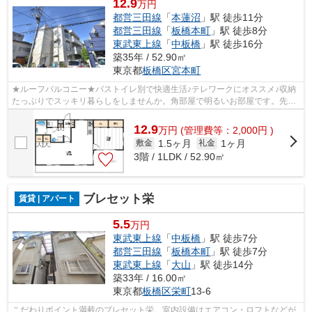
12.9
万円
都営三田線
「
本蓮沼
」駅 徒歩11分
都営三田線
「
板橋本町
」駅 徒歩8分
東武東上線
「
中板橋
」駅 徒歩16分
築35年 / 52.90㎡
東京都
板橋区
宮本町
★ルーフバルコニー★バストイレ別で快適生活♪テレワークにオススメ♪収納
たっぷりでスッキリ暮らしをしませんか。角部屋で明るいお部屋です。先行
申込受付中！
12.9
万
円
(管理費等：2,000円 )
1.5ヶ月
1ヶ月
敷金
礼金
3階 / 1LDK / 52.90㎡
ブレセット栄
賃貸 | アパート
5.5
万円
東武東上線
「
中板橋
」駅 徒歩7分
都営三田線
「
板橋本町
」駅 徒歩7分
東武東上線
「
大山
」駅 徒歩14分
築33年 / 16.00㎡
東京都
板橋区
栄町
13-6
こだわりポイント満載のブレセット栄。室内設備はエアコン・ロフトなどが