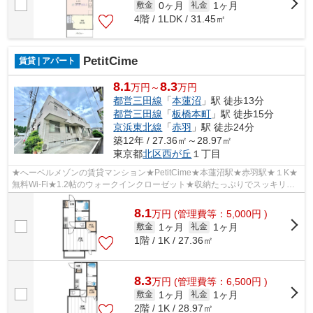
0ヶ月
1ヶ月
敷金
礼金
4階 / 1LDK / 31.45㎡
PetitCime
賃貸 | アパート
8.1
8.3
万円～
万円
都営三田線
「
本蓮沼
」駅 徒歩13分
都営三田線
「
板橋本町
」駅 徒歩15分
京浜東北線
「
赤羽
」駅 徒歩24分
築12年 / 27.36㎡～28.97㎡
東京都
北区
西が丘
１丁目
★へーベルメゾンの賃貸マンション★PetitCime★本蓮沼駅★赤羽駅★１K★
無料Wi-Fi★1.2帖のウォークインクローゼット★収納たっぷりでスッキリ暮
らしをしませんか。１階でも安心のシャッター...
8.1
万
円
(管理費等：5,000円 )
1ヶ月
1ヶ月
敷金
礼金
1階 / 1K / 27.36㎡
8.3
万
円
(管理費等：6,500円 )
1ヶ月
1ヶ月
敷金
礼金
2階 / 1K / 28.97㎡