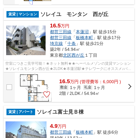
ソレイユ モンタン 西が丘
賃貸 | マンション
16.5
万円
都営三田線
「
本蓮沼
」駅 徒歩15分
都営三田線
「
板橋本町
」駅 徒歩17分
埼京線
「
十条
」駅 徒歩21分
築2年 / 54.94㎡
東京都
北区
西が丘
１丁目
空室につきご見学可能！★ネット無料★★へーベルメゾンの賃貸マンション
★ソレイユモンタン西が丘★2LDK★本蓮沼駅★テレワークにオススメ♪バス
トイレ別で快適生活♪角部屋で明るいお部屋です...
16.5
万
円
(管理費等：6,000円 )
1ヶ月
1ヶ月
敷金
礼金
2階 / 2LDK / 54.94㎡
ソレイユ富士見Ｂ棟
賃貸 | アパート
4.9
万円
都営三田線
「
板橋本町
」駅 徒歩6分