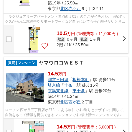
築19年 / 25.50㎡
東京都
北区
赤羽西
６丁目32-11
「ラグジュアリーアパートメント赤羽西＃01」のここがイチオシ。宅配ボッ
クスがあれば就寝中やリモートワークなど自宅にいても手が離せないとき
に、再配達の手間なしに荷物を受け取れ...
10.5
万
円
(管理費等：11,000円 )
0ヶ月
1ヶ月
敷金
礼金
2階 / 1K / 25.50㎡
ヤマウロコＷＥＳＴ
賃貸 | マンション
14.5
万円
都営三田線
「
板橋本町
」駅 徒歩11分
埼京線
「
十条
」駅 徒歩15分
京浜東北線
「
東十条
」駅 徒歩20分
築14年 / 41.24㎡
東京都
北区
西が丘
２丁目
ローソン 西が丘三丁目店が272mにある物件です♪造りとデザインに関して、
自信をもって情報を提供できるマンションです♪最上階のマンションです♪夏
場は特に涼しい通風良好な環境の良い...
14.5
万
円
(管理費等：5,000円 )