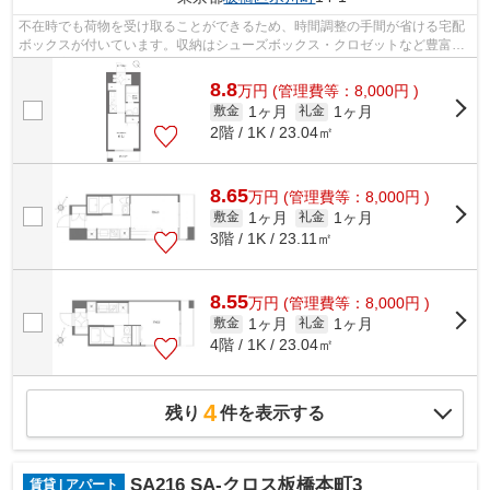
不在時でも荷物を受け取ることができるため、時間調整の手間が省ける宅配
ボックスが付いています。収納はシューズボックス・クロゼットなど豊富な
ので、広々と空間を利用することも可...
8.8
万
円
(管理費等：8,000円 )
1ヶ月
1ヶ月
敷金
礼金
2階 / 1K / 23.04㎡
8.65
万
円
(管理費等：8,000円 )
1ヶ月
1ヶ月
敷金
礼金
3階 / 1K / 23.11㎡
8.55
万
円
(管理費等：8,000円 )
1ヶ月
1ヶ月
敷金
礼金
4階 / 1K / 23.04㎡
4
残り
件を表示する
SA216 SA-クロス板橋本町3
賃貸 | アパート