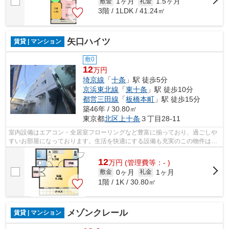
1ヶ月
1.5ヶ月
敷金
礼金
3階 / 1LDK / 41.24㎡
矢口ハイツ
賃貸 | マンション
敷0
12
万円
埼京線
「
十条
」駅 徒歩5分
京浜東北線
「
東十条
」駅 徒歩10分
都営三田線
「
板橋本町
」駅 徒歩15分
築46年 / 30.80㎡
東京都
北区
上十条
３丁目28-11
室内設備はエアコン・全居室フローリングなど豊富に揃っており、過ごしや
すいお部屋になっております。生活を快適にする設備も充実のこの物件は月
12万円です。人気のルームシェアのご...
12
万
円
(管理費等：- )
0ヶ月
1ヶ月
敷金
礼金
1階 / 1K / 30.80㎡
メゾンクレール
賃貸 | マンション