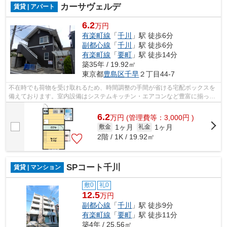
カーサヴェルデ
賃貸 | アパート
6.2
万円
有楽町線
「
千川
」駅 徒歩6分
副都心線
「
千川
」駅 徒歩6分
有楽町線
「
要町
」駅 徒歩14分
築35年 / 19.92㎡
東京都
豊島区
千早
２丁目44-7
不在時でも荷物を受け取れるため、時間調整の手間が省ける宅配ボックスを
備えております。室内設備はシステムキッチン・エアコンなど豊富に揃って
おり、過ごしやすいお部屋になってお...
6.2
万
円
(管理費等：3,000円 )
1ヶ月
1ヶ月
敷金
礼金
2階 / 1K / 19.92㎡
SPコート千川
賃貸 | マンション
敷0
礼0
12.5
万円
副都心線
「
千川
」駅 徒歩9分
有楽町線
「
要町
」駅 徒歩11分
築4年 / 25.56㎡