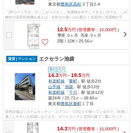
東京都
豊島区
高松
３丁目2-4
「SPコート千川」のここがイチオシ。洗濯物を外干しできない日でも、この
物件の浴室乾燥機を使えば、生乾きの臭いの心配なく浴室内に洗濯物が干せ
ます。共用部には宅配ボックスが付い...
12.5
万
円
(管理費等：15,000円 )
0ヶ月
0ヶ月
敷金
礼金
2階 / 1DK / 25.56㎡
エクセラン池袋
賃貸 | マンション
敷0
礼0
14.3
19.5
万円～
万円
有楽町線
「
要町
」駅 徒歩2分
山手線
「
池袋
」駅 徒歩13分
有楽町線
「
千川
」駅 徒歩12分
築26年 / 25.72㎡～38.60㎡
東京都
豊島区
要町
１丁目
室内設備はシステムキッチン・エアコン・CSなどが揃っているので、快適に
過ごしやすいお部屋になります。オートロックと玄関の鍵で二重にロックで
きるので防犯対策として優れています...
14.3
万
円
(管理費等：15,000円 )