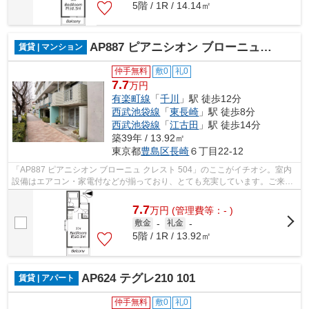
5階 / 1R / 14.14㎡
AP887 ピアニシオン ブローニュ クレスト 504
賃貸 | マンション
仲手無料
敷0
礼0
7.7
万円
有楽町線
「
千川
」駅 徒歩12分
西武池袋線
「
東長崎
」駅 徒歩8分
西武池袋線
「
江古田
」駅 徒歩14分
築39年 / 13.92㎡
東京都
豊島区
長崎
６丁目22-12
「AP887 ピアニシオン ブローニュ クレスト 504」のここがイチオシ。室内
設備はエアコン・家電付などが揃っており、とても充実しています。ご来店
の方にはキャンペーンも実施中。敷金...
7.7
万
円
(管理費等：- )
敷金
-
礼金
-
5階 / 1R / 13.92㎡
AP624 テグレ210 101
賃貸 | アパート
仲手無料
敷0
礼0