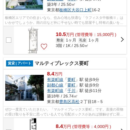
築3年 / 25.50㎡
東京都
板橋区
大谷口上町
16-2
板橋区エリアでの住まいなら、住み心地も快適な「ラフィスタ中板橋Ⅱ」は
いかがでしょうか。雨の日など外に干せない時でも部屋干し特有の臭いを防
げる、浴室乾燥機を備え付けています。...
10.5
万
円
(管理費等：15,000円 )
1ヶ月
1ヶ月
敷金
礼金
3階 / 1K / 25.50㎡
マルティプレックス要町
賃貸 | アパート
8.4
万円
有楽町線
「
要町
」駅 徒歩9分
副都心線
「
要町
」駅 徒歩9分
有楽町線
「
千川
」駅 徒歩11分
築18年 / 26.74㎡
東京都
豊島区
高松
２丁目18－5
ぜひ一度見ていただきたい、「マルティプレックス要町」です。直接の荷物
の受け取りを不安に思っている人でも宅配ボックスがあれば接触せずに荷物
を受け取ることができます。新しい生...
8.4
万
円
(管理費等：4,000円 )