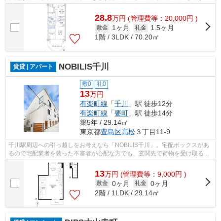
お部屋になります。エントランスのオ...
28.8
万
円
(管理費等：20,000円 )
1ヶ月
1.5ヶ月
敷金
礼金
1階 / 3LDK / 70.20㎡
NOBILIS千川
賃貸 | アパート
敷0
礼0
13
万円
有楽町線
「
千川
」駅 徒歩12分
有楽町線
「
要町
」駅 徒歩14分
築5年 / 29.14㎡
東京都
豊島区
高松
３丁目11-9
千川駅周辺への引っ越しをお考えなら「NOBILIS千川」。宅配ボックスがあ
るので宅配業者を装った不審者が心配な方でも、玄関先で荷物を受け取る必
要がなくなるため安心できます。住まい...
13
万
円
(管理費等：9,000円 )
0ヶ月
0ヶ月
敷金
礼金
2階 / 1LDK / 29.14㎡