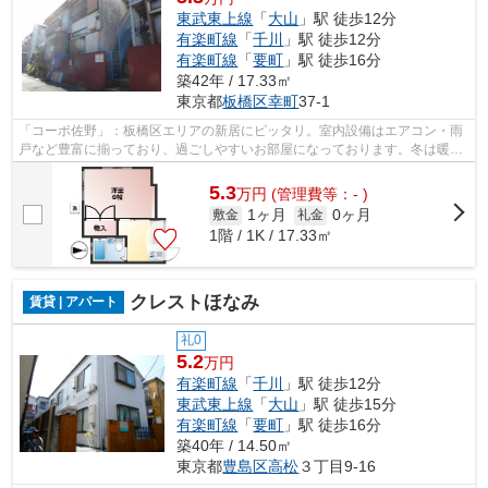
東武東上線
「
大山
」駅 徒歩12分
有楽町線
「
千川
」駅 徒歩12分
有楽町線
「
要町
」駅 徒歩16分
築42年 / 17.33㎡
東京都
板橋区
幸町
37-1
「コーポ佐野」：板橋区エリアの新居にピッタリ。室内設備はエアコン・雨
戸など豊富に揃っており、過ごしやすいお部屋になっております。冬は暖か
く夏は涼しい魅力溢れる角部屋はこち...
5.3
万
円
(管理費等：- )
1ヶ月
0ヶ月
敷金
礼金
1階 / 1K / 17.33㎡
クレストほなみ
賃貸 | アパート
礼0
5.2
万円
有楽町線
「
千川
」駅 徒歩12分
東武東上線
「
大山
」駅 徒歩15分
有楽町線
「
要町
」駅 徒歩16分
築40年 / 14.50㎡
東京都
豊島区
高松
３丁目9-16