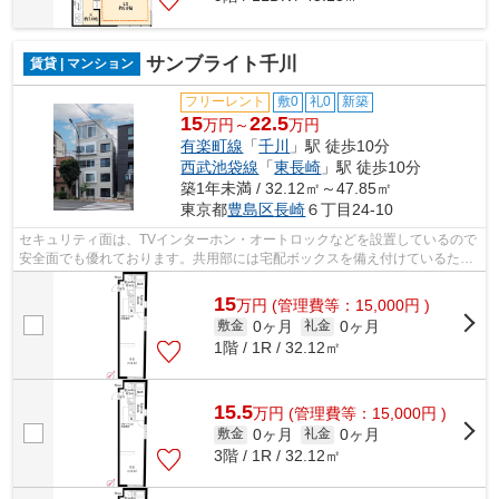
サンブライト千川
賃貸 | マンション
フリーレント
敷0
礼0
新築
15
22.5
万円～
万円
有楽町線
「
千川
」駅 徒歩10分
西武池袋線
「
東長崎
」駅 徒歩10分
築1年未満 / 32.12㎡～47.85㎡
東京都
豊島区
長崎
６丁目24-10
セキュリティ面は、TVインターホン・オートロックなどを設置しているので
安全面でも優れております。共用部には宅配ボックスを備え付けているた
め、対面で荷物を受け取る必要がありま...
15
万
円
(管理費等：15,000円 )
0ヶ月
0ヶ月
敷金
礼金
1階 / 1R / 32.12㎡
15.5
万
円
(管理費等：15,000円 )
0ヶ月
0ヶ月
敷金
礼金
3階 / 1R / 32.12㎡