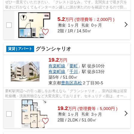
ぜひ一度見ていただきたい、「クレストほなみ」です。玄関先まで覗き穴を
覗きに行かなくてもインターホン越しに誰が来たのかを確認できるので防犯
対策につながります。室内設備はエア...
5.2
万
円
(管理費等：2,000円 )
1ヶ月
0ヶ月
敷金
礼金
2階 / 1R / 14.50㎡
グランシャリオ
賃貸 | アパート
19.2
万円
有楽町線
「
要町
」駅 徒歩10分
有楽町線
「
千川
」駅 徒歩13分
築5年 / 51.00㎡
東京都
豊島区
高松
２丁目30-5
要町駅周辺への引っ越しをお考えなら「グランシャリオ」。室内設備は浴室
乾燥機・洗面所独立など大変充実しております。セキュリティ面は、オート
ロック・TVインターホンなど充実して...
19.2
万
円
(管理費等：5,000円 )
1ヶ月
3ヶ月
敷金
礼金
2階 / 2LDK / 51.00㎡