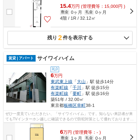
15.4
万
円
(管理費等：15,000円 )
0ヶ月
0ヶ月
敷金
礼金
4階 / 1R / 32.12㎡
2
残り
件を表示する
サイワイハイム
賃貸 | アパート
礼0
6
万円
東武東上線
「
大山
」駅 徒歩14分
有楽町線
「
千川
」駅 徒歩15分
有楽町線
「
要町
」駅 徒歩16分
築51年 / 32.00㎡
東京都
板橋区
幸町
38-1
ぜひ一度見ていただきたい、「サイワイハイム」です。知らない来訪者が来
てもTVインターホン越しに確認できるので防犯対策として優れております。
室内設備はエアコン・独立型キッチン...
6
万
円
(管理費等：- )
1ヶ月
0ヶ月
敷金
礼金