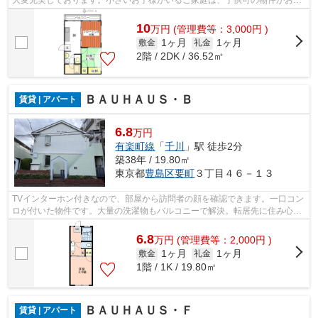
めですよ。バルコニー付きの物件です...
10
万
円
(管理費等：3,000円 )
1ヶ月
1ヶ月
敷金
礼金
2階 / 2DK / 36.52㎡
ＢＡＵＨＡＵＳ・Ｂ
賃貸 | アパート
6.8
万円
有楽町線
「
千川
」駅 徒歩2分
築38年 / 19.80㎡
東京都
豊島区
要町
３丁目４６－１３
TVインターホン付きなので、部屋から訪問者の顔を確認できます。一口コン
ロが付いた物件です。大量の洗濯物もバルコニーで解決。転居先に住み心地
も良いこちらの賃貸物件。充実した新...
6.8
万
円
(管理費等：2,000円 )
1ヶ月
1ヶ月
敷金
礼金
1階 / 1K / 19.80㎡
ＢＡＵＨＡＵＳ・Ｆ
賃貸 | アパート