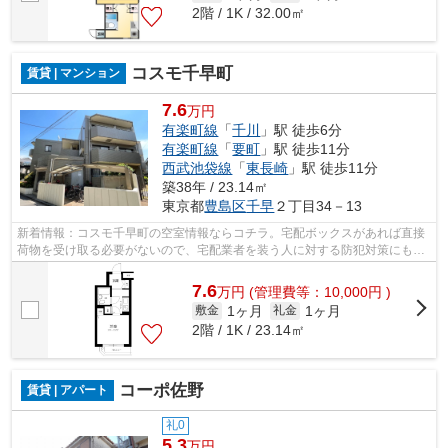
2階 / 1K / 32.00㎡
コスモ千早町
賃貸 | マンション
7.6
万円
有楽町線
「
千川
」駅 徒歩6分
有楽町線
「
要町
」駅 徒歩11分
西武池袋線
「
東長崎
」駅 徒歩11分
築38年 / 23.14㎡
東京都
豊島区
千早
２丁目34－13
新着情報：コスモ千早町の空室情報ならコチラ。宅配ボックスがあれば直接
荷物を受け取る必要がないので、宅配業者を装う人に対する防犯対策にもな
り安心できます。室内設備はネット使...
7.6
万
円
(管理費等：10,000円 )
1ヶ月
1ヶ月
敷金
礼金
2階 / 1K / 23.14㎡
コーポ佐野
賃貸 | アパート
礼0
5.3
万円