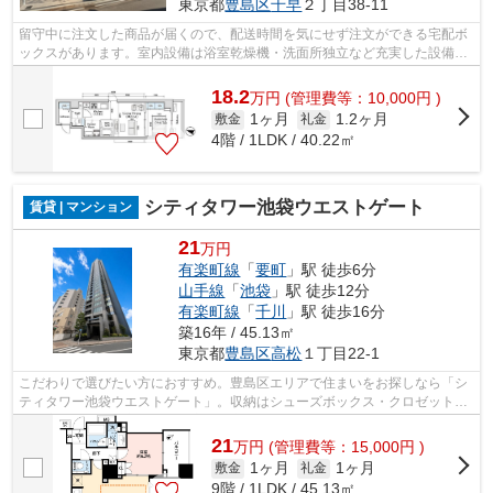
東京都
豊島区
千早
２丁目38-11
留守中に注文した商品が届くので、配送時間を気にせず注文ができる宅配ボ
ックスがあります。室内設備は浴室乾燥機・洗面所独立など充実した設備を
備え付けています。エアコン付きの物...
18.2
万
円
(管理費等：10,000円 )
1ヶ月
1.2ヶ月
敷金
礼金
4階 / 1LDK / 40.22㎡
シティタワー池袋ウエストゲート
賃貸 | マンション
21
万円
有楽町線
「
要町
」駅 徒歩6分
山手線
「
池袋
」駅 徒歩12分
有楽町線
「
千川
」駅 徒歩16分
築16年 / 45.13㎡
東京都
豊島区
高松
１丁目22-1
こだわりで選びたい方におすすめ。豊島区エリアで住まいをお探しなら「シ
ティタワー池袋ウエストゲート」。収納はシューズボックス・クロゼット・
全居室収納など豊富なので、広々と空...
21
万
円
(管理費等：15,000円 )
1ヶ月
1ヶ月
敷金
礼金
9階 / 1LDK / 45.13㎡