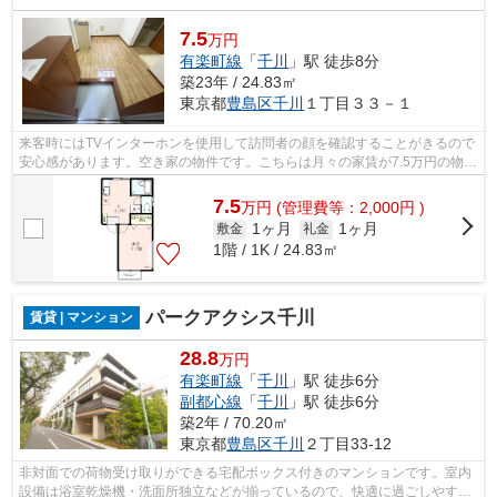
7.5
万円
有楽町線
「
千川
」駅 徒歩8分
築23年 / 24.83㎡
東京都
豊島区
千川
１丁目３３－１
来客時にはTVインターホンを使用して訪問者の顔を確認することがきるので
安心感があります。空き家の物件です。こちらは月々の家賃が7.5万円の物件
です。夏も冬もお部屋で快適に過ごす...
7.5
万
円
(管理費等：2,000円 )
1ヶ月
1ヶ月
敷金
礼金
1階 / 1K / 24.83㎡
パークアクシス千川
賃貸 | マンション
28.8
万円
有楽町線
「
千川
」駅 徒歩6分
副都心線
「
千川
」駅 徒歩6分
築2年 / 70.20㎡
東京都
豊島区
千川
２丁目33-12
非対面での荷物受け取りができる宅配ボックス付きのマンションです。室内
設備は浴室乾燥機・洗面所独立などが揃っているので、快適に過ごしやすい