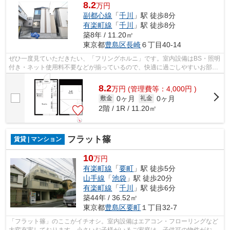
8.2
万円
副都心線
「
千川
」駅 徒歩8分
有楽町線
「
千川
」駅 徒歩8分
築8年 / 11.20㎡
東京都
豊島区
長崎
６丁目40-14
ぜひ一度見ていただきたい、「フリングホルニ」です。室内設備はBS・照明
付き・ネット使用料不要などが揃っているので、快適に過ごしやすいお部屋
になります。アパートタイプのお部屋...
8.2
万
円
(管理費等：4,000円 )
0ヶ月
0ヶ月
敷金
礼金
2階 / 1R / 11.20㎡
フラット篠
賃貸 | マンション
10
万円
有楽町線
「
要町
」駅 徒歩5分
山手線
「
池袋
」駅 徒歩20分
有楽町線
「
千川
」駅 徒歩6分
築44年 / 36.52㎡
東京都
豊島区
要町
１丁目32-7
「フラット篠」のここがイチオシ。室内設備はエアコン・フローリングなど
大変充実しております。小さいお子様がいるご家庭は、子供可の物件がお勧