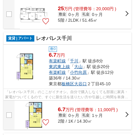
25
万
円
(管理費等：20,000円 )
0ヶ月
0ヶ月
敷金
礼金
5階 / 2LDK / 51.45㎡
レオパレス千川
賃貸 | アパート
敷0
6.7
万円
有楽町線
「
千川
」駅 徒歩8分
東武東上線
「
大山
」駅 徒歩20分
有楽町線
「
小竹向原
」駅 徒歩12分
築36年 / 14.30㎡
東京都
板橋区
大谷口
２丁目45-10
「レオパレス千川」のここがイチオシ。自分で購入しなくても部屋に家具・
家電がついてくるので、すぐに新生活を送りたい方や引越しに時間を単身赴
任の方に人気です。新しい生活にお勧...
6.7
万
円
(管理費等：11,000円 )
0ヶ月
1ヶ月
敷金
礼金
2階 / 1K / 14.30㎡