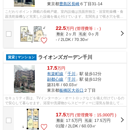
東京都
豊島区
長崎
６丁目31-14
こだわりポイント満載の長崎戸建。室内設備は洗面所独立・浴室乾燥機・食
器洗乾燥機など充実した設備を備え付けています。玄関先まで覗き穴を覗き
に行かなくてもインターホン越しに誰...
22.5
万
円
(管理費等：- )
2ヶ月
0ヶ月
敷金
礼金
- / 2LDK / 70.30㎡
ライオンズガーデン千川
賃貸 | マンション
17.5
万円
有楽町線
「
千川
」駅 徒歩12分
副都心線
「
千川
」駅 徒歩12分
築31年 / 60.03㎡
東京都
板橋区
大谷口
２丁目
セキュリティ面は、TVインターホン・オートロックなどを備え付けているの
で安心して暮らせます。浴室や洗濯物からスピーディーに湿気を除去してカ
ビを防げる、浴室乾燥機付きの物件で...
17.5
万
円
(管理費等：15,000円 )
17.5万円
17.5万円
敷金
礼金
01階 / 2LDK / 60.03㎡