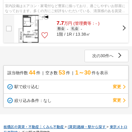
室内設備はエアコン・家電付など豊富に揃っており、過ごしやすいお部屋に
なっております。多くの方にご好評をいただいている、清潔感のある賃貸物
件です。実際に部屋を確認して納得の...
7.7
万
円
(管理費等：- )
敷金
-
礼金
-
1階 / 1R / 13.38㎡
次の30件へ
44
53
1～30
該当物件数
件
空き数
件
件を表示
駅で絞り込む
変更
変更
絞り込み条件：
なし
板橋区の賃貸・不動産｜くみん不動産
>
(賃貸)路線・駅から探す
>
東京メトロ