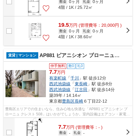
0ヶ月
0ヶ月
敷金
礼金
4階 / 1K / 25.72㎡
19.5
万
円
(管理費等：20,000円 )
0ヶ月
0ヶ月
敷金
礼金
4階 / 1K / 38.60㎡
AP881 ピアニシオン ブローニュ クレスト 508
賃貸 | マンション
仲手無料
敷0
礼0
7.7
万円
有楽町線
「
千川
」駅 徒歩12分
西武池袋線
「
東長崎
」駅 徒歩8分
西武池袋線
「
江古田
」駅 徒歩14分
築39年 / 14.14㎡
東京都
豊島区
長崎
６丁目22-12
豊島区エリアでの住まいなら、住み心地も快適な「AP881 ピアニシオン ブ
ローニュ クレスト 508」はいかがでしょうか。室内設備はエアコン・家電付
など豊富に揃っており、過ごしやすい...
7.7
万
円
(管理費等：- )
敷金
-
礼金
-