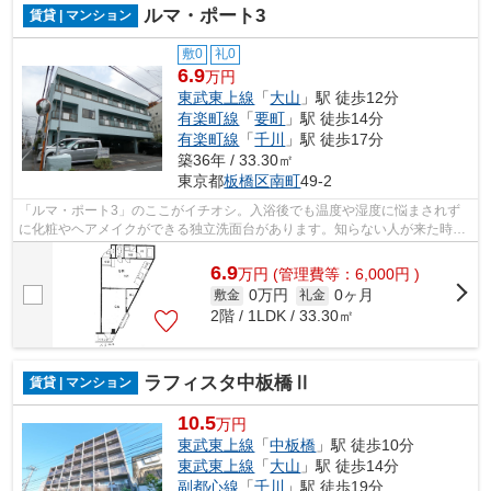
ルマ・ポート3
賃貸 | マンション
敷0
礼0
6.9
万円
東武東上線
「
大山
」駅 徒歩12分
有楽町線
「
要町
」駅 徒歩14分
有楽町線
「
千川
」駅 徒歩17分
築36年 / 33.30㎡
東京都
板橋区
南町
49-2
「ルマ・ポート3」のここがイチオシ。入浴後でも温度や湿度に悩まされず
に化粧やヘアメイクができる独立洗面台があります。知らない人が来た時で
も玄関を開ける必要がなくなるモニター...
6.9
万
円
(管理費等：6,000円 )
0万円
0ヶ月
敷金
礼金
2階 / 1LDK / 33.30㎡
ラフィスタ中板橋Ⅱ
賃貸 | マンション
10.5
万円
東武東上線
「
中板橋
」駅 徒歩10分
東武東上線
「
大山
」駅 徒歩14分
副都心線
「
千川
」駅 徒歩19分