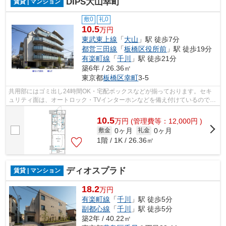
DIPS大山幸町
賃貸 | マンション
敷0
礼0
10.5
万円
東武東上線
「
大山
」駅 徒歩7分
都営三田線
「
板橋区役所前
」駅 徒歩19分
有楽町線
「
千川
」駅 徒歩21分
築6年 / 26.36㎡
東京都
板橋区
幸町
3-5
共用部にはゴミ出し24時間OK・宅配ボックスなどが揃っております。セキ
ュリティ面は、オートロック・TVインターホンなどを備え付けているので安
心して暮らせます。浴室乾燥機が付いて...
10.5
万
円
(管理費等：12,000円 )
0ヶ月
0ヶ月
敷金
礼金
1階 / 1K / 26.36㎡
ディオスプラド
賃貸 | マンション
18.2
万円
有楽町線
「
千川
」駅 徒歩5分
副都心線
「
千川
」駅 徒歩5分
築2年 / 40.22㎡