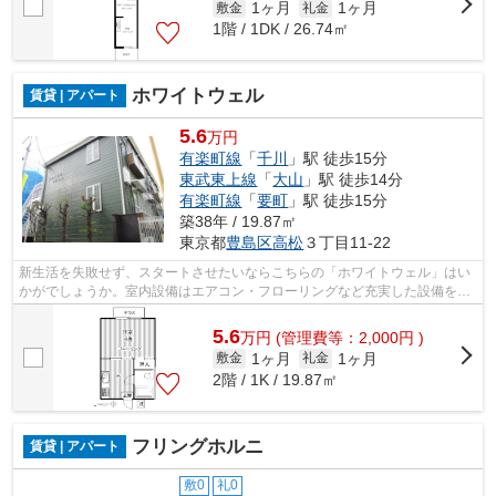
1ヶ月
1ヶ月
敷金
礼金
1階 / 1DK / 26.74㎡
ホワイトウェル
賃貸 | アパート
5.6
万円
有楽町線
「
千川
」駅 徒歩15分
東武東上線
「
大山
」駅 徒歩14分
有楽町線
「
要町
」駅 徒歩15分
築38年 / 19.87㎡
東京都
豊島区
高松
３丁目11-22
新生活を失敗せず、スタートさせたいならこちらの「ホワイトウェル」はい
かがでしょうか。室内設備はエアコン・フローリングなど充実した設備を備
え付けています。空家ですのでお早め...
5.6
万
円
(管理費等：2,000円 )
1ヶ月
1ヶ月
敷金
礼金
2階 / 1K / 19.87㎡
フリングホルニ
賃貸 | アパート
敷0
礼0