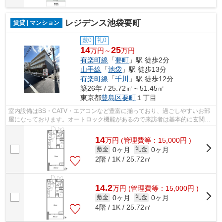
レジデンス池袋要町
賃貸 | マンション
敷0
礼0
14
25
万円～
万円
有楽町線
「
要町
」駅 徒歩2分
山手線
「
池袋
」駅 徒歩13分
有楽町線
「
千川
」駅 徒歩12分
築26年 / 25.72㎡～51.45㎡
東京都
豊島区
要町
１丁目
室内設備はBS・CATV・エアコンなど豊富に揃っており、過ごしやすいお部
屋になっております。オートロック機能があるので来訪者は基本的に玄関先
まで来ることがなく防犯対策につながり...
14
万
円
(管理費等：15,000円 )
0ヶ月
0ヶ月
敷金
礼金
2階 / 1K / 25.72㎡
14.2
万
円
(管理費等：15,000円 )
0ヶ月
0ヶ月
敷金
礼金
4階 / 1K / 25.72㎡