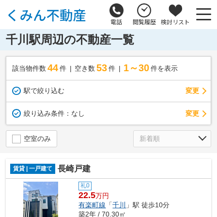
電話
閲覧履歴
検討リスト
千川駅周辺の不動産一覧
44
53
1～30
該当物件数
件
空き数
件
件を表示
駅で絞り込む
変更
変更
絞り込み条件：
なし
空室のみ
長崎戸建
賃貸 | 一戸建て
礼0
22.5
万円
有楽町線
「
千川
」駅 徒歩10分
築2年 / 70.30㎡