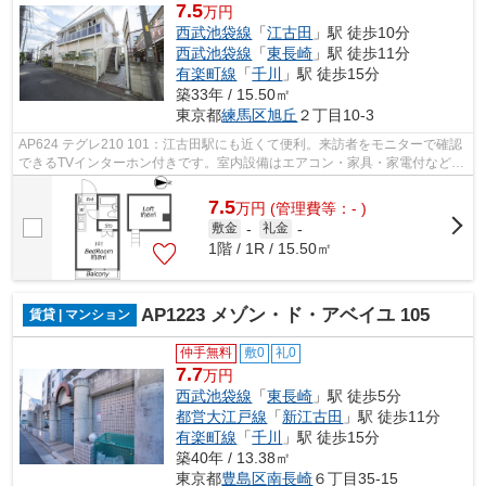
7.5
万円
西武池袋線
「
江古田
」駅 徒歩10分
西武池袋線
「
東長崎
」駅 徒歩11分
有楽町線
「
千川
」駅 徒歩15分
築33年 / 15.50㎡
東京都
練馬区
旭丘
２丁目10-3
AP624 テグレ210 101：江古田駅にも近くて便利。来訪者をモニターで確認
できるTVインターホン付きです。室内設備はエアコン・家具・家電付などが
揃っており、とても充実しています。現...
7.5
万
円
(管理費等：- )
敷金
-
礼金
-
1階 / 1R / 15.50㎡
AP1223 メゾン・ド・アベイユ 105
賃貸 | マンション
仲手無料
敷0
礼0
7.7
万円
西武池袋線
「
東長崎
」駅 徒歩5分
都営大江戸線
「
新江古田
」駅 徒歩11分
有楽町線
「
千川
」駅 徒歩15分
築40年 / 13.38㎡
東京都
豊島区
南長崎
６丁目35-15