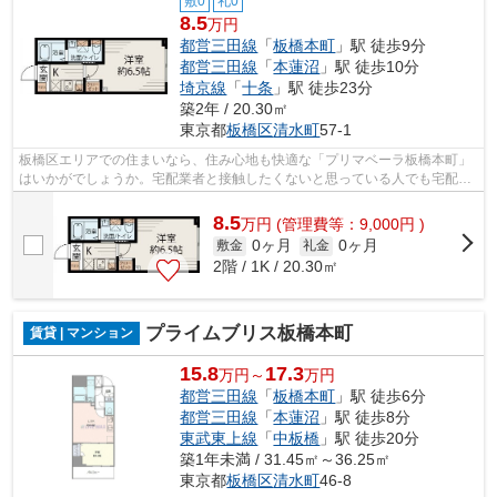
敷0
礼0
8.5
万円
都営三田線
「
板橋本町
」駅 徒歩9分
都営三田線
「
本蓮沼
」駅 徒歩10分
埼京線
「
十条
」駅 徒歩23分
築2年 / 20.30㎡
東京都
板橋区
清水町
57-1
板橋区エリアでの住まいなら、住み心地も快適な「プリマベーラ板橋本町」
はいかがでしょうか。宅配業者と接触したくないと思っている人でも宅配ボ
ックスがあるので接触せずに荷物を受...
8.5
万
円
(管理費等：9,000円 )
0ヶ月
0ヶ月
敷金
礼金
2階 / 1K / 20.30㎡
プライムブリス板橋本町
賃貸 | マンション
15.8
17.3
万円～
万円
都営三田線
「
板橋本町
」駅 徒歩6分
都営三田線
「
本蓮沼
」駅 徒歩8分
東武東上線
「
中板橋
」駅 徒歩20分
築1年未満 / 31.45㎡～36.25㎡
東京都
板橋区
清水町
46-8