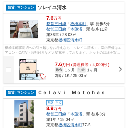
ソレイユ清水
賃貸 | マンション
7.6
万円
都営三田線
「
板橋本町
」駅 徒歩5分
都営三田線
「
本蓮沼
」駅 徒歩11分
築36年 / 28.03㎡
東京都
板橋区
清水町
板橋本町駅周辺への引っ越しをお考えなら「ソレイユ清水」。室内設備はエ
アコン・CATV・照明付きなど大変充実しております。ネットの回線を繋げ
ているのでパソコンが使える生活。この...
7.6
万
円
(管理費等：4,000円 )
1ヶ月
1ヶ月
敷金
礼金
2階 / 1K / 28.03㎡
Ｃｅｌａｖｉ Ｍｏｔｏｈａｓｕｎｕｍａ
賃貸 | マンション
敷0
礼0
8.9
万円
都営三田線
「
本蓮沼
」駅 徒歩3分
築1年 / 18.04㎡
東京都
板橋区
清水町
77-5