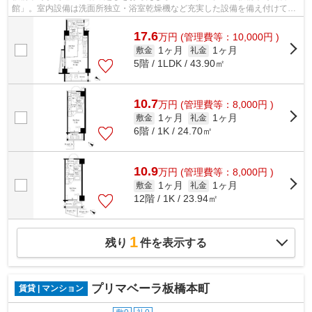
館」。室内設備は洗面所独立・浴室乾燥機など充実した設備を備え付けてい
ます。来訪者を確認してから鍵を開けら...
17.6
万
円
(管理費等：10,000円 )
1ヶ月
1ヶ月
敷金
礼金
5階 / 1LDK / 43.90㎡
10.7
万
円
(管理費等：8,000円 )
1ヶ月
1ヶ月
敷金
礼金
6階 / 1K / 24.70㎡
10.9
万
円
(管理費等：8,000円 )
1ヶ月
1ヶ月
敷金
礼金
12階 / 1K / 23.94㎡
1
残り
件を表示する
プリマベーラ板橋本町
賃貸 | マンション