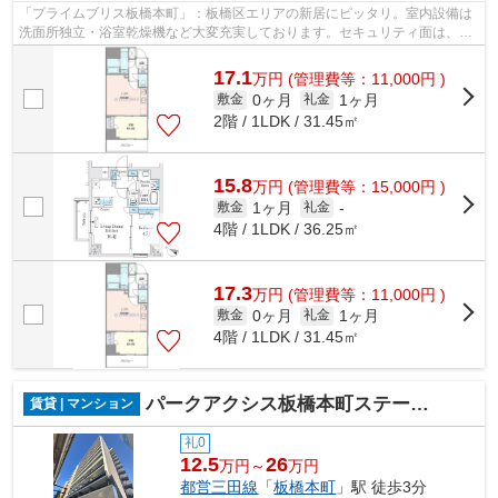
「プライムブリス板橋本町」：板橋区エリアの新居にピッタリ。室内設備は
洗面所独立・浴室乾燥機など大変充実しております。セキュリティ面は、オ
ートロック・TVインターホンなどを備...
17.1
万
円
(管理費等：11,000円 )
0ヶ月
1ヶ月
敷金
礼金
2階 / 1LDK / 31.45㎡
15.8
万
円
(管理費等：15,000円 )
1ヶ月
敷金
礼金
-
4階 / 1LDK / 36.25㎡
17.3
万
円
(管理費等：11,000円 )
0ヶ月
1ヶ月
敷金
礼金
4階 / 1LDK / 31.45㎡
パークアクシス板橋本町ステーションゲート
賃貸 | マンション
礼0
12.5
26
万円～
万円
都営三田線
「
板橋本町
」駅 徒歩3分