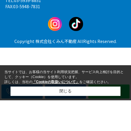
TEL:03-5939-8851
FAX:03-5948-7831
Copyright 株式会社くみん不動産 AllRights Reserved.
当サイトでは、お客様の当サイト利用状況把握、サービス向上検討を目的と
して、クッキー（Cookie）を使用しています。
詳しくは、当社の
「Cookieの取扱いについて」
をご確認ください。
電話
メール
LINE
閉じる