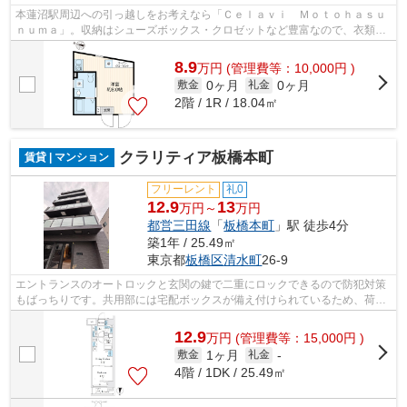
本蓮沼駅周辺への引っ越しをお考えなら「Ｃｅｌａｖｉ Ｍｏｔｏｈａｓｕ
ｎｕｍａ」。収納はシューズボックス・クロゼットなど豊富なので、衣類や
履き物の整理がしやすく便利です。セ...
8.9
万
円
(管理費等：10,000円 )
0ヶ月
0ヶ月
敷金
礼金
2階 / 1R / 18.04㎡
クラリティア板橋本町
賃貸 | マンション
フリーレント
礼0
12.9
13
万円～
万円
都営三田線
「
板橋本町
」駅 徒歩4分
築1年 / 25.49㎡
東京都
板橋区
清水町
26-9
エントランスのオートロックと玄関の鍵で二重にロックできるので防犯対策
もばっちりです。共用部には宅配ボックスが備え付けられているため、荷物
の受け取りのために早く帰宅する必要...
12.9
万
円
(管理費等：15,000円 )
1ヶ月
敷金
礼金
-
4階 / 1DK / 25.49㎡