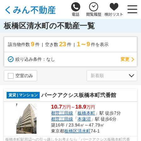
電話
閲覧履歴
検討リスト
板橋区清水町の不動産一覧
9
23
1～9
該当物件数
件
空き数
件
件を表示
変更
絞り込み条件：
なし
空室のみ
パークアクシス板橋本町弐番館
賃貸 | マンション
10.7
18.9
万円～
万円
都営三田線
「
板橋本町
」駅 徒歩7分
都営三田線
「
本蓮沼
」駅 徒歩6分
築16年 / 23.94㎡～47.79㎡
東京都
板橋区
清水町
74-1
板橋本町駅周辺への引っ越しをお考えなら「パークアクシス板橋本町弐番