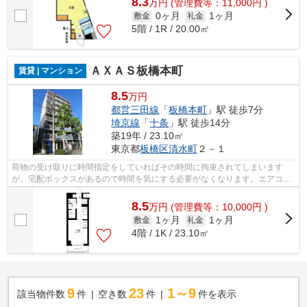
8.3
万
円
(管理費等：11,000円 )
0ヶ月
1ヶ月
敷金
礼金
5階 / 1R / 20.00㎡
ＡＸＡＳ板橋本町
賃貸 | マンション
8.5
万円
都営三田線
「
板橋本町
」駅 徒歩7分
埼京線
「
十条
」駅 徒歩14分
築19年 / 23.10㎡
東京都
板橋区
清水町
２－１
荷物の受け取りに時間指定をしていればその時間に拘束されてしまいます
が、宅配ボックスがあるので時間を気にする必要がなくなります。エアコン
の付いたマンションなので、夏や梅雨の...
8.5
万
円
(管理費等：10,000円 )
1ヶ月
1ヶ月
敷金
礼金
4階 / 1K / 23.10㎡
9
23
1～9
該当物件数
件
空き数
件
件を表示