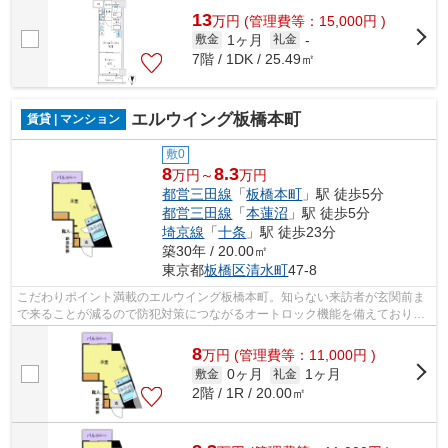
13
万
円
(管理費等：15,000円 )
1ヶ月
敷金
礼金
-
7階 / 1DK / 25.49㎡
エルウイング板橋本町
賃貸 | マンション
敷0
8
8.3
万円～
万円
都営三田線
「
板橋本町
」駅 徒歩5分
都営三田線
「
本蓮沼
」駅 徒歩5分
埼京線
「
十条
」駅 徒歩23分
築30年 / 20.00㎡
東京都
板橋区
清水町
47-8
こだわりポイント満載のエルウイング板橋本町。知らない来訪者が玄関前ま
で来ることが減るので防犯対策につながるオートロック機能を備えておりま
す。室内設備はエアコン・ネット使用...
8
万
円
(管理費等：11,000円 )
0ヶ月
1ヶ月
敷金
礼金
2階 / 1R / 20.00㎡