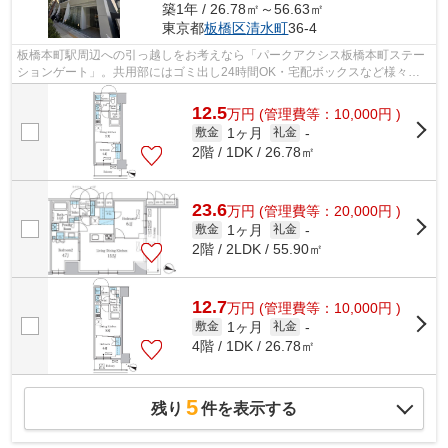
築1年 / 26.78㎡～56.63㎡
東京都
板橋区
清水町
36-4
板橋本町駅周辺への引っ越しをお考えなら「パークアクシス板橋本町ステー
ションゲート」。共用部にはゴミ出し24時間OK・宅配ボックスなど様々な
設備やサービスが揃っているので便利で...
12.5
万
円
(管理費等：10,000円 )
1ヶ月
敷金
礼金
-
2階 / 1DK / 26.78㎡
23.6
万
円
(管理費等：20,000円 )
1ヶ月
敷金
礼金
-
2階 / 2LDK / 55.90㎡
12.7
万
円
(管理費等：10,000円 )
1ヶ月
敷金
礼金
-
4階 / 1DK / 26.78㎡
5
残り
件を表示する