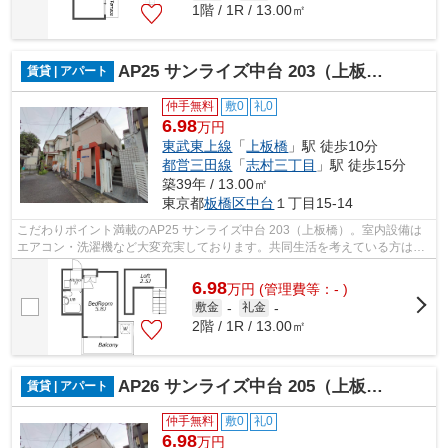
1階 / 1R / 13.00㎡
AP25 サンライズ中台 203（上板橋）
賃貸 | アパート
仲手無料
敷0
礼0
6.98
万円
東武東上線
「
上板橋
」駅 徒歩10分
都営三田線
「
志村三丁目
」駅 徒歩15分
築39年 / 13.00㎡
東京都
板橋区
中台
１丁目15-14
こだわりポイント満載のAP25 サンライズ中台 203（上板橋）。室内設備は
エアコン・洗濯機など大変充実しております。共同生活を考えている方は2
人での入居が可能なこちらの物件がおす...
6.98
万
円
(管理費等：- )
敷金
-
礼金
-
2階 / 1R / 13.00㎡
AP26 サンライズ中台 205（上板橋）
賃貸 | アパート
仲手無料
敷0
礼0
6.98
万円