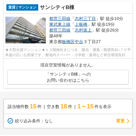
サンシティB棟
賃貸 | マンション
都営三田線
「
志村三丁目
」駅 徒歩10分
東武東上線
「
上板橋
」駅 徒歩19分
都営三田線
「
志村坂上
」駅 徒歩26分
築48年
東京都
板橋区
中台
３丁目27
★大型分譲マンション★１３階南向きにつき、陽当・通風・眺望良好♪７０平
米超の広いお部屋です。敷地内スーパー・小学校・薬局など有住環境良好で
す♪緑豊かで眺望良いです♪
現在空室情報がありません。
「サンシティB棟」への
お問い合わせはこちら
15
18
1～15
該当物件数
件
空き数
件
件を表示
変更
絞り込み条件：
なし