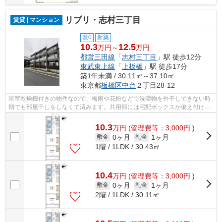
リブリ・志村三丁目
賃貸 | マンション
敷0
新築
10.3
12.5
万円～
万円
都営三田線
「
志村三丁目
」駅 徒歩12分
東武東上線
「
上板橋
」駅 徒歩17分
築1年未満 / 30.11㎡～37.10㎡
東京都
板橋区
中台
２丁目28-12
浴室乾燥機付きの物件なので、梅雨や花粉などで洗濯物を外干しできない時
期でも部屋干しをしなくて済みます。共用部には宅配ボックスが備え付けら
れているため、外出が多い方でも荷物...
10.3
万
円
(管理費等：3,000円 )
0ヶ月
1ヶ月
敷金
礼金
1階 / 1LDK / 30.43㎡
10.4
万
円
(管理費等：3,000円 )
0ヶ月
1ヶ月
敷金
礼金
2階 / 1LDK / 30.11㎡