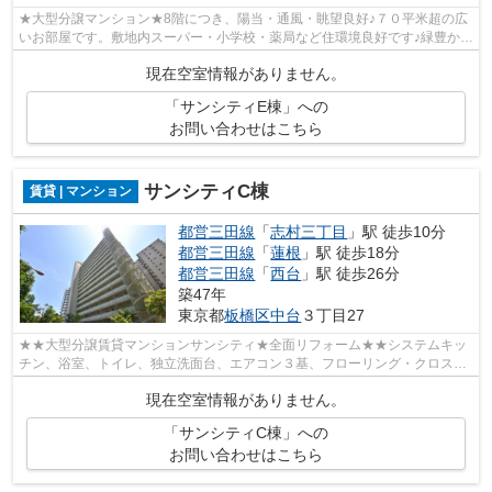
★大型分譲マンション★8階につき、陽当・通風・眺望良好♪７０平米超の広
いお部屋です。敷地内スーパー・小学校・薬局など住環境良好です♪緑豊かで
眺望良いです♪
現在空室情報がありません。
「サンシティE棟」への
お問い合わせはこちら
サンシティC棟
賃貸 | マンション
都営三田線
「
志村三丁目
」駅 徒歩10分
都営三田線
「
蓮根
」駅 徒歩18分
都営三田線
「
西台
」駅 徒歩26分
築47年
東京都
板橋区
中台
３丁目27
★★大型分譲賃貸マンションサンシティ★全面リフォーム★★システムキッ
チン、浴室、トイレ、独立洗面台、エアコン３基、フローリング・クロス全
面交換♪
現在空室情報がありません。
「サンシティC棟」への
お問い合わせはこちら