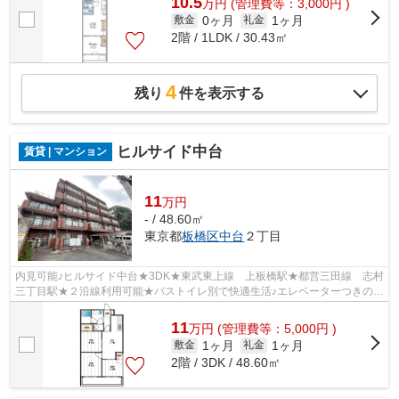
10.5
万
円
(管理費等：3,000円 )
0ヶ月
1ヶ月
敷金
礼金
2階 / 1LDK / 30.43㎡
4
残り
件を表示する
ヒルサイド中台
賃貸 | マンション
11
万円
- / 48.60㎡
東京都
板橋区
中台
２丁目
内見可能♪ヒルサイド中台★3DK★東武東上線 上板橋駅★都営三田線 志村
三丁目駅★２沿線利用可能★バストイレ別で快適生活♪エレベーターつきの物
件です！！都心へのアクセス良好！通勤・...
11
万
円
(管理費等：5,000円 )
1ヶ月
1ヶ月
敷金
礼金
2階 / 3DK / 48.60㎡