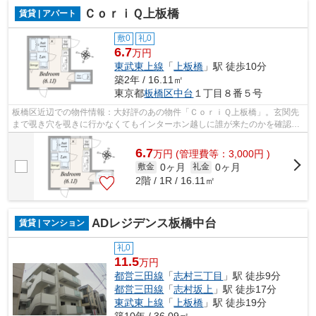
ＣｏｒｉＱ上板橋
賃貸 | アパート
敷0
礼0
6.7
万円
東武東上線
「
上板橋
」駅 徒歩10分
築2年 / 16.11㎡
東京都
板橋区
中台
１丁目８番５号
板橋区近辺での物件情報：大好評のあの物件「ＣｏｒｉＱ上板橋」。玄関先
まで覗き穴を覗きに行かなくてもインターホン越しに誰が来たのかを確認で
きるので安心感があります。収納はク...
6.7
万
円
(管理費等：3,000円 )
0ヶ月
0ヶ月
敷金
礼金
2階 / 1R / 16.11㎡
ADレジデンス板橋中台
賃貸 | マンション
礼0
11.5
万円
都営三田線
「
志村三丁目
」駅 徒歩9分
都営三田線
「
志村坂上
」駅 徒歩17分
東武東上線
「
上板橋
」駅 徒歩19分