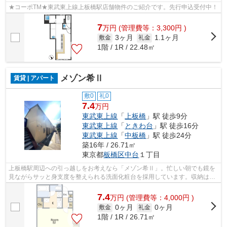
★コーポTM★東武東上線上板橋駅店舗物件のご紹介です。先行申込受付中！
7
万
円
(管理費等：3,300円 )
3ヶ月
1.1ヶ月
敷金
礼金
1階 / 1R / 22.48㎡
メゾン希Ⅱ
賃貸 | アパート
敷0
礼0
7.4
万円
東武東上線
「
上板橋
」駅 徒歩9分
東武東上線
「
ときわ台
」駅 徒歩16分
東武東上線
「
中板橋
」駅 徒歩24分
築16年 / 26.71㎡
東京都
板橋区
中台
１丁目
上板橋駅周辺への引っ越しをお考えなら「メゾン希Ⅱ」。忙しい朝でも鏡を
見ながらサッと身支度を整えられる洗面化粧台を採用しています。収納はシ
ューズボックス・クロゼットなど豊富な...
7.4
万
円
(管理費等：4,000円 )
0ヶ月
0ヶ月
敷金
礼金
1階 / 1R / 26.71㎡