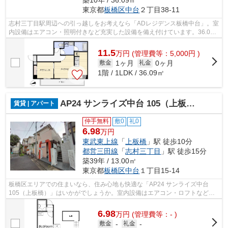
築10年 / 36.09㎡
東京都
板橋区
中台
２丁目38-11
志村三丁目駅周辺への引っ越しをお考えなら「ADレジデンス板橋中台」。室
内設備はエアコン・照明付きなど充実した設備を備え付けています。36.09
平米のお部屋です。この物件はバルコニ...
11.5
万
円
(管理費等：5,000円 )
1ヶ月
0ヶ月
敷金
礼金
1階 / 1LDK / 36.09㎡
AP24 サンライズ中台 105（上板橋）
賃貸 | アパート
仲手無料
敷0
礼0
6.98
万円
東武東上線
「
上板橋
」駅 徒歩10分
都営三田線
「
志村三丁目
」駅 徒歩15分
築39年 / 13.00㎡
東京都
板橋区
中台
１丁目15-14
板橋区エリアでの住まいなら、住み心地も快適な「AP24 サンライズ中台
105（上板橋）」はいかがでしょうか。室内設備はエアコン・ロフトなど豊
富に揃っており、過ごしやすいお部屋にな...
6.98
万
円
(管理費等：- )
敷金
-
礼金
-