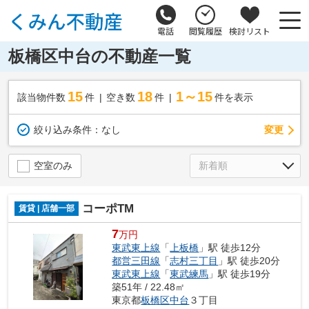
電話
閲覧履歴
検討リスト
板橋区中台の不動産一覧
15
18
1～15
該当物件数
件
空き数
件
件を表示
変更
絞り込み条件：
なし
空室のみ
コーポTM
賃貸 | 店舗一部
7
万円
東武東上線
「
上板橋
」駅 徒歩12分
都営三田線
「
志村三丁目
」駅 徒歩20分
東武東上線
「
東武練馬
」駅 徒歩19分
築51年 / 22.48㎡
東京都
板橋区
中台
３丁目