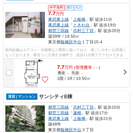
仲手無料
敷0
礼0
7.7
万円
東武東上線
「
上板橋
」駅 徒歩11分
東武東上線
「
ときわ台
」駅 徒歩19分
都営三田線
「
志村三丁目
」駅 徒歩20分
築39年 / 19.50㎡
東京都
板橋区
中台
１丁目15-4
室内設備はエアコン・冷蔵庫など豊富に揃っており、過ごしやすいお部屋に
なっております。駅近くに立地する物件で、徒歩11分程でアクセスできま
す。家賃10万円以下のアパートをお探し...
7.7
万
円
(管理費等：- )
敷金
-
礼金
-
1階 / 1R / 19.50㎡
サンシティE棟
賃貸 | マンション
都営三田線
「
志村三丁目
」駅 徒歩10分
都営三田線
「
蓮根
」駅 徒歩17分
東武東上線
「
上板橋
」駅 徒歩21分
築48年
東京都
板橋区
中台
３丁目