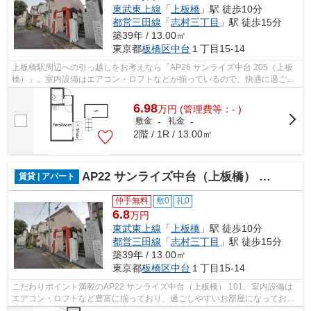
東武東上線
「
上板橋
」駅 徒歩10分
都営三田線
「
志村三丁目
」駅 徒歩15分
築39年 / 13.00㎡
東京都
板橋区
中台
１丁目15-14
上板橋駅周辺への引っ越しをお考えなら「AP26 サンライズ中台 205（上板
橋）」。室内設備はエアコン・ロフトなどが揃っているので、快適に過ごし
やすいお部屋になります。転居先に住み...
6.98
万
円
(管理費等：- )
敷金
-
礼金
-
2階 / 1R / 13.00㎡
AP22 サンライズ中台（上板橋） 101
賃貸 | アパート
仲手無料
敷0
礼0
6.8
万円
東武東上線
「
上板橋
」駅 徒歩10分
都営三田線
「
志村三丁目
」駅 徒歩15分
築39年 / 13.00㎡
東京都
板橋区
中台
１丁目15-14
こだわりポイント満載のAP22 サンライズ中台（上板橋） 101。室内設備は
エアコン・ロフトなど豊富に揃っており、過ごしやすいお部屋になっており
ます。敷金不要物件は入居時に払うお金...