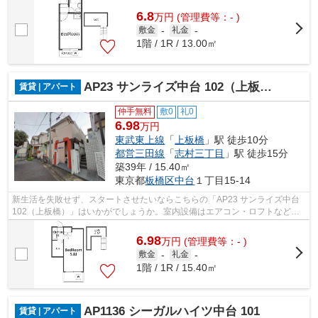
6.8
万
円
(管理費等：- )
敷金
-
礼金
-
1階 / 1R / 13.00㎡
AP23 サンライズ中台 102（上板橋）
賃貸 | アパート
仲手無料
敷0
礼0
6.98
万円
東武東上線
「
上板橋
」駅 徒歩10分
都営三田線
「
志村三丁目
」駅 徒歩15分
築39年 / 15.40㎡
東京都
板橋区
中台
１丁目15-14
新生活を失敗せず、スタートさせたいならこちらの「AP23 サンライズ中台
102（上板橋）」はいかがでしょうか。室内設備はエアコン・ロフトなど豊
富に揃っており、過ごしやすいお部屋に...
6.98
万
円
(管理費等：- )
敷金
-
礼金
-
1階 / 1R / 15.40㎡
AP1136 シーガルハイツ中台 101
賃貸 | アパート