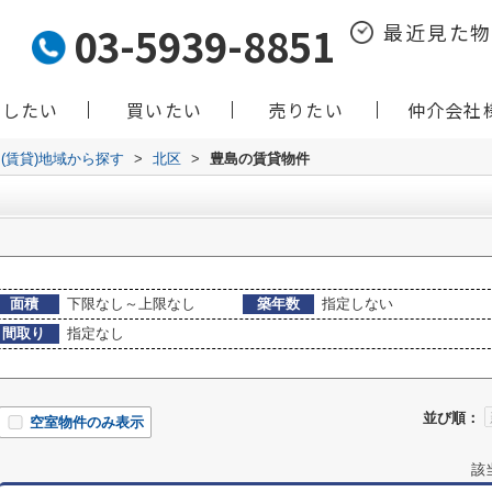
03-5939-8851
最近見た
貸したい
買いたい
売りたい
仲介会社
(賃貸)地域から探す
>
北区
>
豊島の賃貸物件
面積
下限なし～上限なし
築年数
指定しない
間取り
指定なし
並び順：
空室物件のみ表示
該