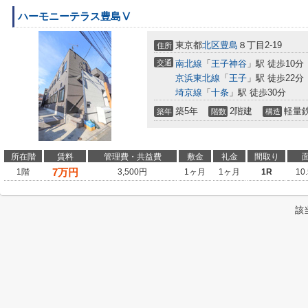
ハーモニーテラス豊島Ⅴ
東京都
北区
豊島
８丁目2-19
住所
交通
南北線
「
王子神谷
」駅 徒歩10分
京浜東北線
「
王子
」駅 徒歩22分
埼京線
「
十条
」駅 徒歩30分
築5年
2階建
軽量
築年
階数
構造
所在階
賃料
管理費・共益費
敷金
礼金
間取り
7
万円
1階
3,500円
1ヶ月
1ヶ月
1R
10
該