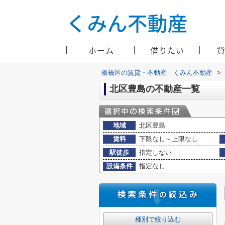
ホーム
借りたい
板橋区の賃貸・不動産｜くみん不動産
>
北区豊島の不動産一覧
地域
北区豊島
賃料
下限なし～上限なし
駅徒歩
指定しない
設備条件
指定なし
種別で絞り込む