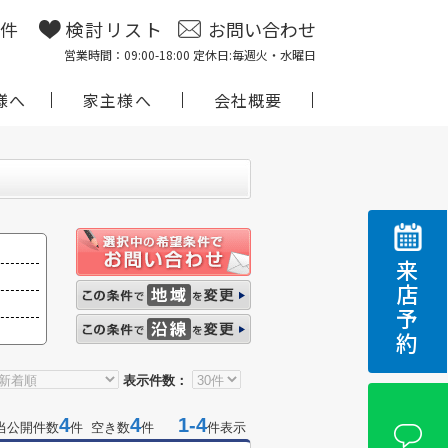
物件
検討リスト
お問い合わせ
営業時間：09:00-18:00 定休日:毎週火・水曜日
様へ
家主様へ
会社概要
来店予約
表示件数：
4
4
1-4
当公開件数
件 空き数
件
件表示