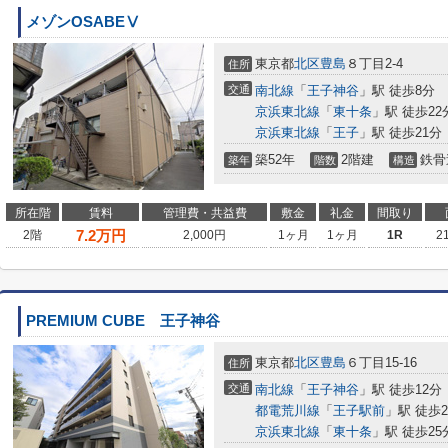
メゾンOSABEⅤ
東京都
北区
豊島
８丁目2-4
住所
交通
南北線
「
王子神谷
」駅 徒歩8分
京浜東北線
「
東十条
」駅 徒歩22
京浜東北線
「
王子
」駅 徒歩21分
築52年
2階建
鉄骨
築年
階数
構造
所在階
賃料
管理費・共益費
敷金
礼金
間取り
7.2
万円
2階
2,000円
1ヶ月
1ヶ月
1R
2
PREMIUM CUBE 王子神谷
東京都
北区
豊島
６丁目15-16
住所
交通
南北線
「
王子神谷
」駅 徒歩12分
都電荒川線
「
王子駅前
」駅 徒歩2
京浜東北線
「
東十条
」駅 徒歩25