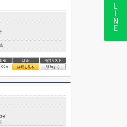
LINE
分
造
面積
詳細
検討リスト
1.00㎡
詳細を見る
追加する
3分
分