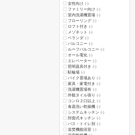
女性向け
(-)
ファミリー向け
(-)
室内洗濯機置場
(-)
フローリング
(-)
ロフト付き
(-)
メゾネット
(-)
ベランダ
(-)
バルコニー
(-)
ルーフバルコニー
(-)
オール電化
(-)
エレベーター
(-)
照明器具付き
(-)
駐輪場
(-)
バイク置場あり
(-)
家具・家電付き
(-)
洗濯機置場有
(-)
外観タイル張り
(-)
コンロ２口以上
(-)
食器洗い乾燥機
(-)
システムキッチン
(-)
対面式キッチン
(-)
バス・トイレ別
(-)
追焚機能浴室
(-)