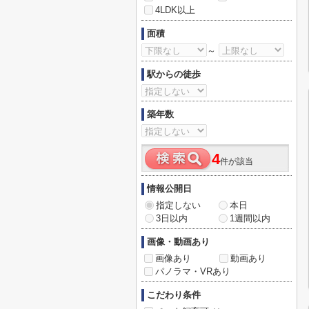
4LDK以上
面積
～
駅からの徒歩
築年数
4
件が該当
情報公開日
指定しない
本日
3日以内
1週間以内
画像・動画あり
画像あり
動画あり
パノラマ・VRあり
こだわり条件