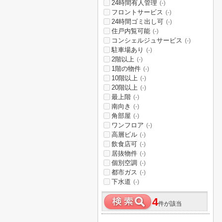
24時間有人管理
(-)
フロントサービス
(-)
24時間ゴミ出し可
(-)
住戸内覧可能
(-)
コンシェルジュサービス
(-)
駐車場あり
(-)
2階以上
(-)
1階の物件
(-)
10階以上
(-)
20階以上
(-)
最上階
(-)
南向き
(-)
角部屋
(-)
ワンフロア
(-)
高層ビル
(-)
飲食店可
(-)
居抜物件
(-)
個別空調
(-)
都市ガス
(-)
下水道
(-)
4
件が該当