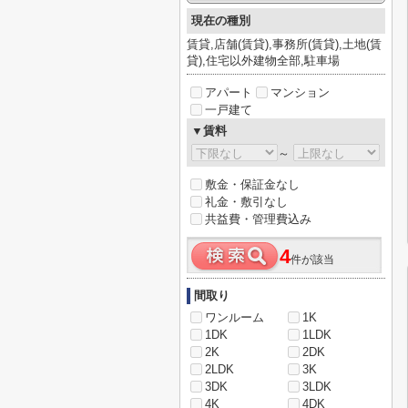
現在の種別
賃貸,店舗(賃貸),事務所(賃貸),土地(賃
貸),住宅以外建物全部,駐車場
アパート
マンション
一戸建て
▼賃料
～
敷金・保証金なし
礼金・敷引なし
共益費・管理費込み
4
件が該当
間取り
ワンルーム
1K
1DK
1LDK
2K
2DK
2LDK
3K
3DK
3LDK
4K
4DK