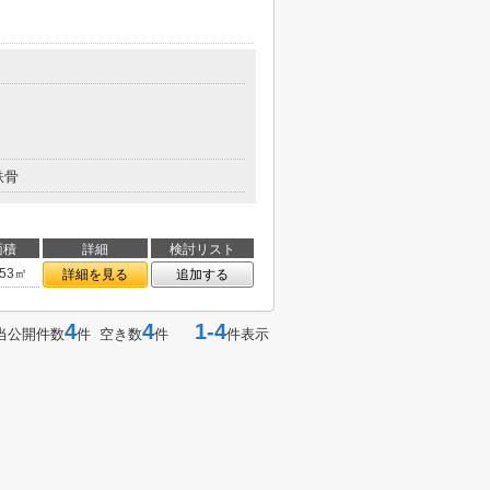
鉄骨
面積
詳細
検討リスト
.53㎡
詳細を見る
追加する
4
4
1-4
当公開件数
件 空き数
件
件表示