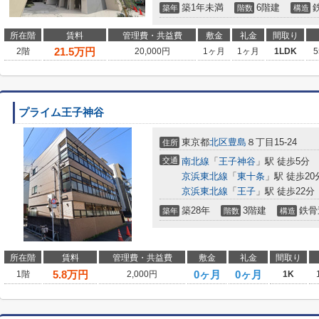
築1年未満
6階建
築年
階数
構造
所在階
賃料
管理費・共益費
敷金
礼金
間取り
21.5
万円
2階
20,000円
1ヶ月
1ヶ月
1LDK
5
プライム王子神谷
東京都
北区
豊島
８丁目15-24
住所
交通
南北線
「
王子神谷
」駅 徒歩5分
京浜東北線
「
東十条
」駅 徒歩20
京浜東北線
「
王子
」駅 徒歩22分
築28年
3階建
鉄骨
築年
階数
構造
所在階
賃料
管理費・共益費
敷金
礼金
間取り
5.8
万円
0ヶ月
0ヶ月
1階
2,000円
1K