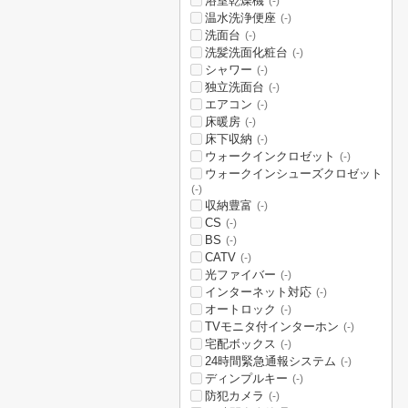
浴室乾燥機
(-)
温水洗浄便座
(-)
洗面台
(-)
洗髪洗面化粧台
(-)
シャワー
(-)
独立洗面台
(-)
エアコン
(-)
床暖房
(-)
床下収納
(-)
ウォークインクロゼット
(-)
ウォークインシューズクロゼット
(-)
収納豊富
(-)
CS
(-)
BS
(-)
CATV
(-)
光ファイバー
(-)
インターネット対応
(-)
オートロック
(-)
TVモニタ付インターホン
(-)
宅配ボックス
(-)
24時間緊急通報システム
(-)
ディンプルキー
(-)
防犯カメラ
(-)