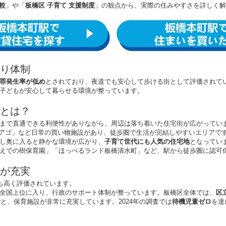
較
」や「
板橋区 子育て 支援制度
」の観点から、実際の住みやすさを詳しく解
り体制
罪発生率が低め
とされており、夜道でも安心して歩ける街として評価されて
子どもが安心して暮らせる環境が整っています。
とは？
まで直通できる利便性がありながら、周辺は落ち着いた住宅街が広がってい
iピアゴ」など日常の買い物施設があり、徒歩圏で生活が完結しやすいエリアで
し奥に入ると静かな環境が広がり、
子育て世代にも人気の住宅地
となってい
えでの樹保育園」「ほっぺるランド板橋清水町」など、駅から徒歩圏に認可
が充実
も高く評価されています。
全国上位に入り、行政のサポート体制が整っています。板橋区全体では、
区
所
と、保育施設が非常に充実しています。2024年の調査では
待機児童ゼロ
を達