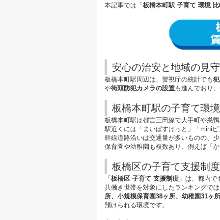
本記事では「
板橋本町駅 子育て 環境 比
安心の治安と地域の見守
板橋本町駅周辺は、警視庁の統計でも
犯
や
街頭防犯カメラの設置
も進んでおり、
板橋本町駅の子育て環境
板橋本町駅は都営三田線で大手町や巣鴨
駅近くには「まいばすけっと」「min
幹線道路沿いは交通量が多いものの、少
保育園や幼稚園も複数あり、例えば「か
板橋区の子育て支援制度
「
板橋区 子育て 支援制度
」は、都内で
共働き世帯を対象にしたランキングでは
所、小規模保育園38ヶ所、幼稚園31ヶ
預けられる環境です。