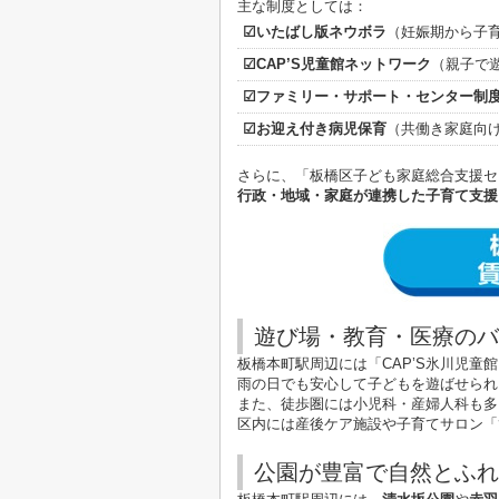
主な制度としては：
☑いたばし版ネウボラ
（妊娠期から子
☑CAP’S児童館ネットワーク
（親子で
☑ファミリー・サポート・センター制
☑お迎え付き病児保育
（共働き家庭向
さらに、「板橋区子ども家庭総合支援セ
行政・地域・家庭が連携した子育て支援
遊び場・教育・医療のバ
板橋本町駅周辺には「CAP’S氷川児
雨の日でも安心して子どもを遊ばせられ
また、徒歩圏には小児科・産婦人科も多
区内には産後ケア施設や子育てサロン「
公園が豊富で自然とふれ