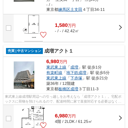
- / -
東京都
練馬区
土支田
４丁目34-11
1,580
万
円
- / - / 42.42㎡
成増アクト１
売買 | 中古マンション
6,980
万円
東武東上線
「
成増
」駅 徒歩1分
有楽町線
「
地下鉄成増
」駅 徒歩5分
東武東上線
「
下赤塚
」駅 徒歩21分
築36年 / 12階建
東京都
板橋区
成増
３丁目11-3
東武東上線成増駅周辺への引っ越しをお考えなら「成増アクト１」。宅配ボ
ックスに荷物を預けられるので、配達時間に家で直接対応する必要はなく外
出中や仕事中に時間を気にする必要は...
6,980
万
円
4階 / 2LDK / 61.25㎡