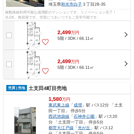
埼玉県
和光市
白子
３丁目28-35
複数路線利用可能な成増駅のマンションです。リノベーション完了！
3LDK、角部屋です。空室につきいつでもご見学可能です。
2,499
万
円
5階 / 3DK / 66.11㎡
2,499
万
円
5階 / 3DK / 66.11㎡
土支田4町目売地
売買 | 売地
1,580
万円
東武東上線
「
成増
」駅 バス12分 「土支
田一丁目」 停歩5分
西武池袋線
「
石神井公園
」駅 バス20
分 「土支田一丁目」 停歩5分
都営大江戸線
「
光が丘
」駅 バス12
分 「土支田一丁目」 停歩5分