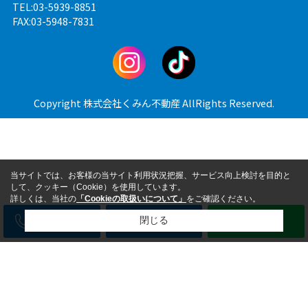
TEL:03-5939-8851
FAX:03-5948-7831
Copyright 株式会社くみん不動産 AllRights Reserved.
当サイトでは、お客様の当サイト利用状況把握、サービス向上検討を目的と
して、クッキー（Cookie）を使用しています。
詳しくは、当社の
「Cookieの取扱いについて」
をご確認ください。
電話
メール
LINE
閉じる