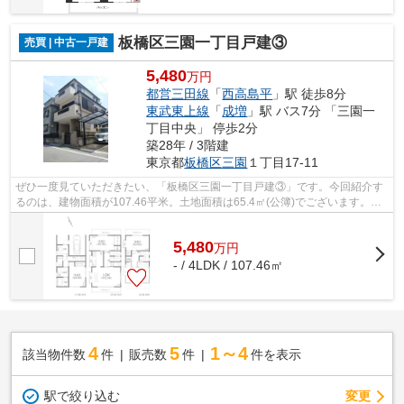
板橋区三園一丁目戸建③
売買 | 中古一戸建
5,480
万円
都営三田線
「
西高島平
」駅 徒歩8分
東武東上線
「
成増
」駅 バス7分 「三園一
丁目中央」 停歩2分
築28年 / 3階建
東京都
板橋区
三園
１丁目17-11
ぜひ一度見ていただきたい、「板橋区三園一丁目戸建③」です。今回紹介す
るのは、建物面積が107.46平米。土地面積は65.4㎡(公簿)でございます。清
潔感を求める方に一押ししたい全居室フ...
5,480
万
円
- / 4LDK / 107.46㎡
4
5
1～4
該当物件数
件
販売数
件
件を表示
駅で絞り込む
変更