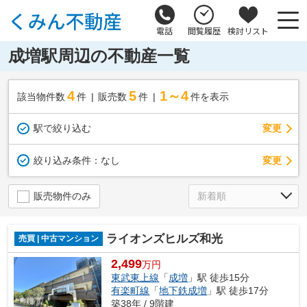
電話
閲覧履歴
検討リスト
成増駅周辺の不動産一覧
4
5
1～4
該当物件数
件
販売数
件
件を表示
駅で絞り込む
変更
変更
絞り込み条件：
なし
販売物件のみ
ライオンズヒルズ和光
売買 | 中古マンション
2,499
万円
東武東上線
「
成増
」駅 徒歩15分
有楽町線
「
地下鉄成増
」駅 徒歩17分
築38年 / 9階建