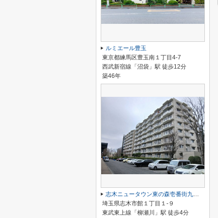
ルミエール豊玉
東京都練馬区豊玉南１丁目4-7
西武新宿線「沼袋」駅 徒歩12分
築46年
志木ニュータウン東の森壱番街九号棟
埼玉県志木市館１丁目１-９
東武東上線「柳瀬川」駅 徒歩4分