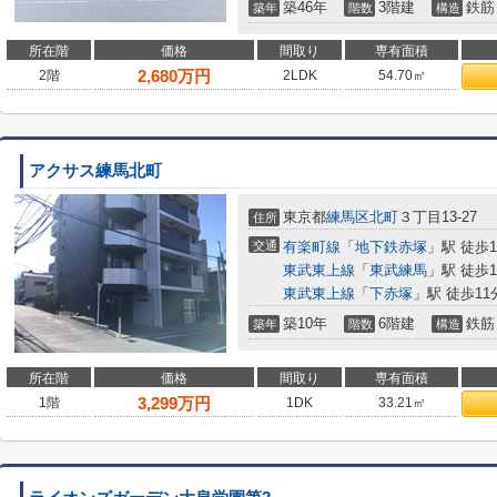
築46年
3階建
鉄筋
築年
階数
構造
所在階
価格
間取り
専有面積
2,680
万円
2階
2LDK
54.70㎡
アクサス練馬北町
東京都
練馬区
北町
３丁目13-27
住所
交通
有楽町線
「
地下鉄赤塚
」駅 徒歩1
東武東上線
「
東武練馬
」駅 徒歩1
東武東上線
「
下赤塚
」駅 徒歩11
築10年
6階建
鉄筋
築年
階数
構造
所在階
価格
間取り
専有面積
3,299
万円
1階
1DK
33.21㎡