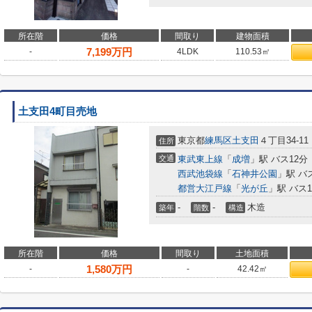
所在階
価格
間取り
建物面積
7,199
万円
-
4LDK
110.53㎡
土支田4町目売地
東京都
練馬区
土支田
４丁目34-11
住所
交通
東武東上線
「
成増
」駅 バス12分
西武池袋線
「
石神井公園
」駅 バ
都営大江戸線
「
光が丘
」駅 バス
-
-
木造
築年
階数
構造
所在階
価格
間取り
土地面積
1,580
万円
-
-
42.42㎡