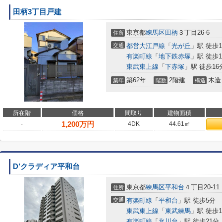
田柄3丁目戸建
東京都
練馬区
田柄
３丁目26-6
住所
交通
都営大江戸線
「
光が丘
」駅 徒歩1
有楽町線
「
地下鉄赤塚
」駅 徒歩1
東武東上線
「
下赤塚
」駅 徒歩16
築62年
2階建
木造
築年
階数
構造
所在階
価格
間取り
建物面積
1,200
万円
-
4DK
44.61㎡
D’クラディア平和台
東京都
練馬区
平和台
４丁目20-11
住所
交通
有楽町線
「
平和台
」駅 徒歩5分
東武東上線
「
東武練馬
」駅 徒歩1
有楽町線
「
氷川台
」駅 徒歩21分