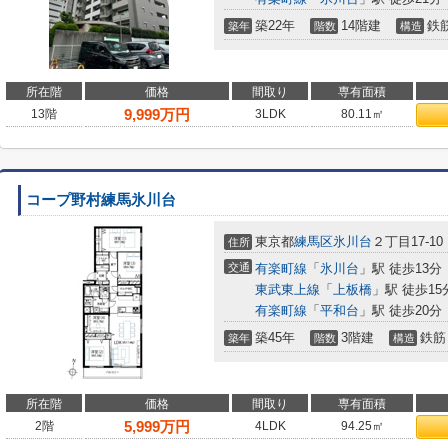
築22年
14階建
鉄
築年
階数
構造
所在階
価格
間取り
専有面積
9,999
万円
13階
3LDK
80.11㎡
コープ野村練馬氷川台
東京都
練馬区
氷川台
２丁目17-10
住所
交通
有楽町線
「
氷川台
」駅 徒歩13分
東武東上線
「
上板橋
」駅 徒歩15
有楽町線
「
平和台
」駅 徒歩20分
築45年
3階建
鉄筋
築年
階数
構造
所在階
価格
間取り
専有面積
5,999
万円
2階
4LDK
94.25㎡