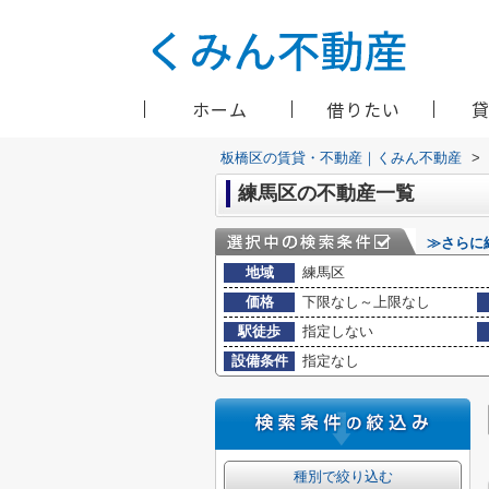
ホーム
借りたい
板橋区の賃貸・不動産｜くみん不動産
>
練馬区の不動産一覧
≫さらに
地域
練馬区
価格
下限なし～上限なし
駅徒歩
指定しない
設備条件
指定なし
種別で絞り込む