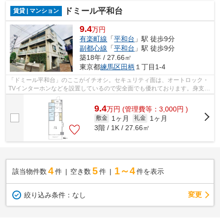
ドミール平和台
賃貸 | マンション
9.4
万円
有楽町線
「
平和台
」駅 徒歩9分
副都心線
「
平和台
」駅 徒歩9分
築18年 / 27.66㎡
東京都
練馬区
田柄
１丁目1-4
「ドミール平和台」のここがイチオシ。セキュリティ面は、オートロック・
TVインターホンなどを設置しているので安全面でも優れております。身支度
にもお使いいただける、洗面所が独立...
9.4
万
円
(管理費等：3,000円 )
1ヶ月
1ヶ月
敷金
礼金
3階 / 1K / 27.66㎡
4
5
1～4
該当物件数
件
空き数
件
件を表示
変更
絞り込み条件：
なし