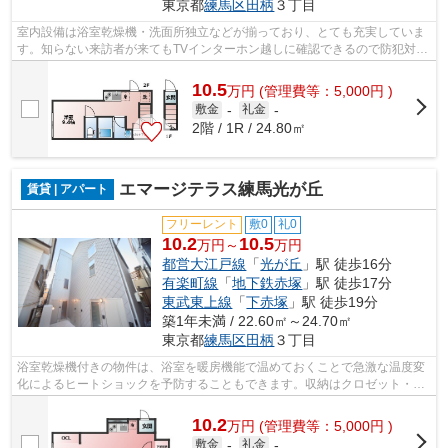
東京都
練馬区
田柄
３丁目
室内設備は浴室乾燥機・洗面所独立などが揃っており、とても充実していま
す。知らない来訪者が来てもTVインターホン越しに確認できるので防犯対策
として優れております。共用部には宅...
10.5
万
円
(管理費等：5,000円 )
敷金
-
礼金
-
2階 / 1R / 24.80㎡
エマージテラス練馬光が丘
賃貸 | アパート
フリーレント
敷0
礼0
10.2
10.5
万円～
万円
都営大江戸線
「
光が丘
」駅 徒歩16分
有楽町線
「
地下鉄赤塚
」駅 徒歩17分
東武東上線
「
下赤塚
」駅 徒歩19分
築1年未満 / 22.60㎡～24.70㎡
東京都
練馬区
田柄
３丁目
浴室乾燥機付きの物件は、浴室を暖房機能で温めておくことで急激な温度変
化によるヒートショックを予防することもできます。収納はクロゼット・シ
ューズボックスなど豊富なので、広々...
10.2
万
円
(管理費等：5,000円 )
敷金
-
礼金
-