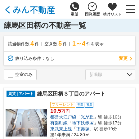
電話
閲覧履歴
検討リスト
練馬区田柄の不動産一覧
4
5
1～4
該当物件数
件
空き数
件
件を表示
変更
絞り込み条件：
なし
空室のみ
練馬区田柄３丁目のアパート
賃貸 | アパート
フリーレント
敷0
礼0
10.5
万円
都営大江戸線
「
光が丘
」駅 徒歩16分
有楽町線
「
地下鉄赤塚
」駅 徒歩17分
東武東上線
「
下赤塚
」駅 徒歩19分
築1年未満 / 24.80㎡