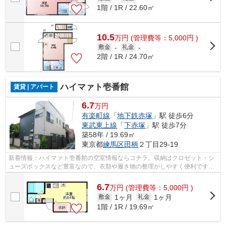
1階 / 1R / 22.60㎡
10.5
万
円
(管理費等：5,000円 )
敷金
-
礼金
-
2階 / 1R / 24.70㎡
ハイマァト壱番館
賃貸 | アパート
6.7
万円
有楽町線
「
地下鉄赤塚
」駅 徒歩6分
東武東上線
「
下赤塚
」駅 徒歩7分
築58年 / 19.69㎡
東京都
練馬区
田柄
２丁目29‐19
新着情報：ハイマァト壱番館の空室情報ならコチラ。収納はクロゼット・シ
ューズボックスなど豊富なので、衣類や履き物の整理がしやすく便利です。
浴室乾燥機付きの物件は、乾燥するま...
6.7
万
円
(管理費等：5,000円 )
1ヶ月
1ヶ月
敷金
礼金
1階 / 1R / 19.69㎡