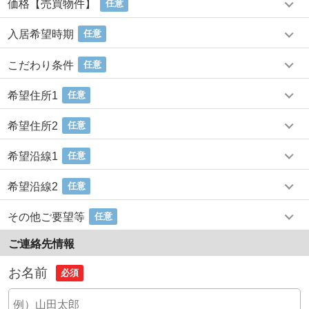
価格【売買物件】
任意
入居希望時期
任意
こだわり条件
任意
希望住所1
任意
希望住所2
任意
希望沿線1
任意
希望沿線2
任意
その他ご要望等
任意
ご連絡先情報
お名前
必須