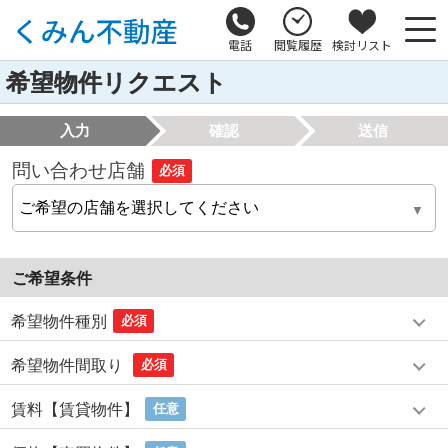
電話
閲覧履歴
検討リスト
希望物件リクエスト
入力
確認
送信
問い合わせ店舗
必須
ご希望条件
希望物件種別
必須
希望物件間取り
必須
賃料【賃貸物件】
任意