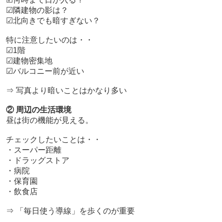
☑隣建物の影は？
☑北向きでも暗すぎない？
特に注意したいのは・・
☑1階
☑建物密集地
☑バルコニー前が近い
⇒ 写真より暗いことはかなり多い
② 周辺の生活環境
昼は街の機能が見える。
チェックしたいことは・・
・スーパー距離
・ドラッグストア
・病院
・保育園
・飲食店
⇒ 「毎日使う導線」を歩くのが重要