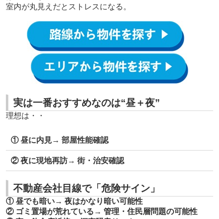
室内が丸見えだとストレスになる。
実は一番おすすめなのは“昼＋夜”
理想は・・
① 昼に内見
→ 部屋性能確認
② 夜に現地再訪
→ 街・治安確認
不動産会社目線で「危険サイン」
① 昼でも暗い
→ 夜はかなり暗い可能性
② ゴミ置場が荒れている
→ 管理・住民層問題の可能性