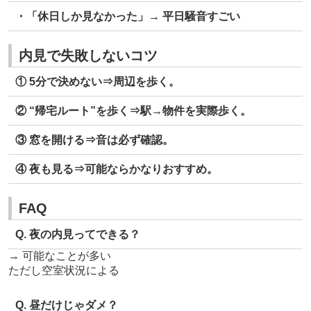
・「休日しか見なかった」
→ 平日騒音すごい
内見で失敗しないコツ
① 5分で決めない
⇒周辺を歩く。
② “帰宅ルート”を歩く
⇒駅→物件を実際歩く。
③ 窓を開ける
⇒音は必ず確認。
④ 夜も見る
⇒可能ならかなりおすすめ。
FAQ
Q. 夜の内見ってできる？
→ 可能なことが多い
ただし空室状況による
Q. 昼だけじゃダメ？