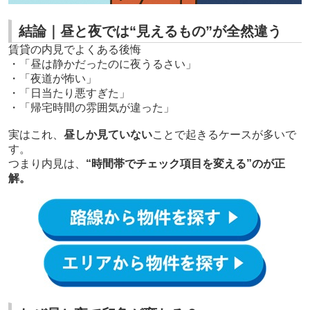
結論｜昼と夜では“見えるもの”が全然違う
賃貸の内見でよくある後悔
・「昼は静かだったのに夜うるさい」
・「夜道が怖い」
・「日当たり悪すぎた」
・「帰宅時間の雰囲気が違った」
実はこれ、
昼しか見ていない
ことで起きるケースが多いで
す。
つまり内見は、
“時間帯でチェック項目を変える”のが正
解。