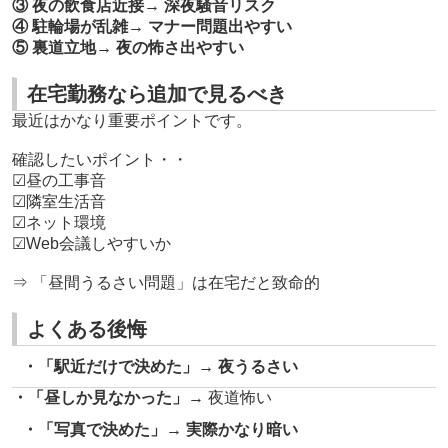
③ 夜の飲食店近接
→ 深夜騒音リスク
④ 駐輪場が乱雑
→ マナー問題出やすい
⑤ 裏道立地
→ 夜の怖さ出やすい
在宅勤務なら追加で見るべき
最近はかなり重要ポイントです。
確認したいポイント・・
☑昼の工事音
☑隣室生活音
☑ネット環境
☑Web会議しやすいか
⇒ 「昼間うるさい問題」は在宅だと致命的
よくある後悔
・「駅近だけで決めた」
→ 夜うるさい
・「昼しか見なかった」
→ 夜道怖い
・「写真で決めた」
→ 実際かなり暗い