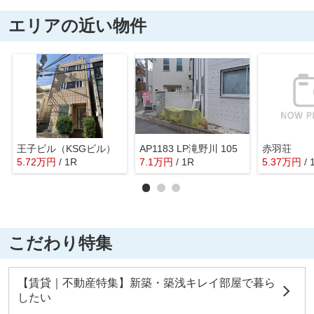
エリアの近い物件
王子ビル（KSGビル）
AP1183 LP滝野川 105
赤羽荘
5.72
万
円
/ 1R
7.1
万
円
/ 1R
5.37
万
円
/ 
こだわり特集
【賃貸｜不動産特集】新築・築浅キレイ部屋で暮ら
したい