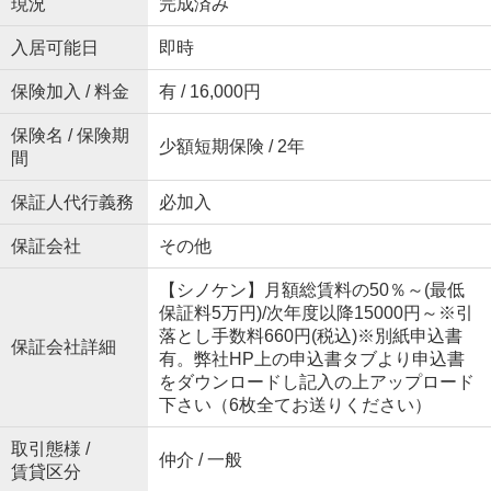
現況
完成済み
入居可能日
即時
保険加入 / 料金
有 / 16,000円
保険名 / 保険期
少額短期保険 / 2年
間
保証人代行義務
必加入
保証会社
その他
【シノケン】月額総賃料の50％～(最低
保証料5万円)/次年度以降15000円～※引
落とし手数料660円(税込)※別紙申込書
保証会社詳細
有。弊社HP上の申込書タブより申込書
をダウンロードし記入の上アップロード
下さい（6枚全てお送りください）
取引態様 /
仲介 / 一般
賃貸区分