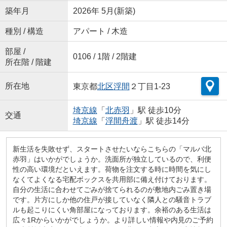
築年月
2026年 5月(新築)
種別 / 構造
アパート / 木造
部屋 /
0106 / 1階 / 2階建
所在階 / 階建
所在地
東京都
北区
浮間
２丁目1-23
埼京線
「
北赤羽
」駅 徒歩10分
交通
埼京線
「
浮間舟渡
」駅 徒歩14分
新生活を失敗せず、スタートさせたいならこちらの「マルバ北
赤羽」はいかがでしょうか。洗面所が独立しているので、利便
性の高い環境だといえます。荷物を注文する時に時間を気にし
なくてよくなる宅配ボックスを共用部に備え付けております。
自分の生活に合わせてごみが捨てられるのが敷地内ごみ置き場
です。片方にしか他の住戸が接していなく隣人との騒音トラブ
ルも起こりにくい角部屋になっております。余裕のある生活は
広々1Rからいかがでしょうか。より詳しい情報や内見のご予約