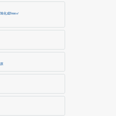
化成free㎡
原