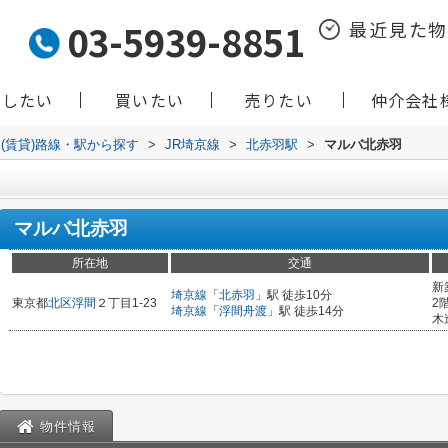
03-5939-8851
最近見た
貸したい
買いたい
売りたい
仲介会社
(賃貸)路線・駅から探す
>
JR埼京線
>
北赤羽駅
>
マルバ北赤羽
マルバ北赤羽
所在地
交通
新
埼京線
「
北赤羽
」駅 徒歩10分
東京都
北区
浮間
２丁目1-23
2
埼京線
「
浮間舟渡
」駅 徒歩14分
木
物件情報