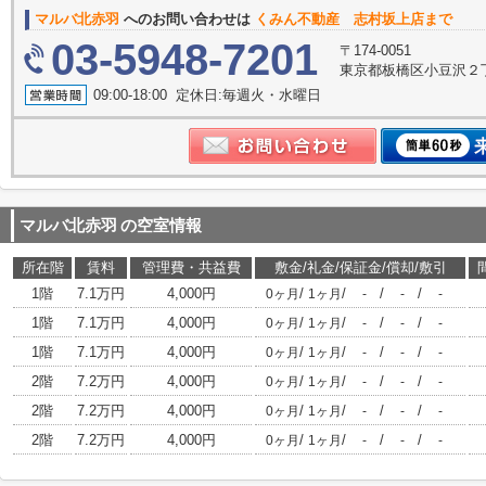
マルバ北赤羽
へのお問い合わせは
くみん不動産 志村坂上店まで
03-5948-7201
〒174-0051
東京都板橋区小豆沢２丁
09:00-18:00 定休日:毎週火・水曜日
マルバ北赤羽
の空室情報
所在階
賃料
管理費・共益費
敷金/礼金/保証金/償却/敷引
1階
7.1万円
4,000円
/
/
/
/
0ヶ月
1ヶ月
-
-
-
1階
7.1万円
4,000円
/
/
/
/
0ヶ月
1ヶ月
-
-
-
1階
7.1万円
4,000円
/
/
/
/
0ヶ月
1ヶ月
-
-
-
2階
7.2万円
4,000円
/
/
/
/
0ヶ月
1ヶ月
-
-
-
2階
7.2万円
4,000円
/
/
/
/
0ヶ月
1ヶ月
-
-
-
2階
7.2万円
4,000円
/
/
/
/
0ヶ月
1ヶ月
-
-
-