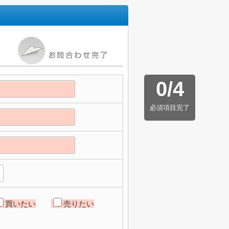
0
/
4
必須項目完了
買いたい
売りたい