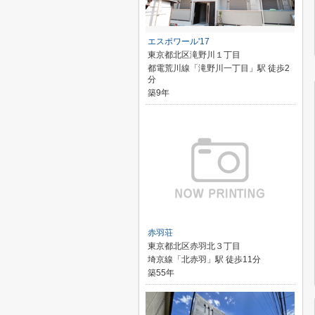
エスポワール'17
東京都北区滝野川１丁目
都電荒川線「滝野川一丁目」駅 徒歩2
分
築9年
赤羽荘
東京都北区赤羽北３丁目
埼京線「北赤羽」駅 徒歩11分
築55年