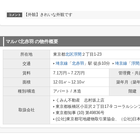
【外観】きれいな外観です
コメント
マルバ北赤羽
の物件概要
所在地
東京都
北区
浮間
２丁目1-23
埼京線
「
北赤羽
」駅 徒歩10分
埼京線
「
浮間
交通
賃料
7.1万円～7.2万円
管理費・共
面積
12.01㎡～12.10㎡
築年月（築
種別/構造
アパート / 木造
階建
くみん不動産 志村坂上店
東京都板橋区小豆沢２丁目17-9 コーラルシン
取扱会社
東京都知事 (10) 第49836号
(公社)東京都宅地建物取引業協会、（公社)日