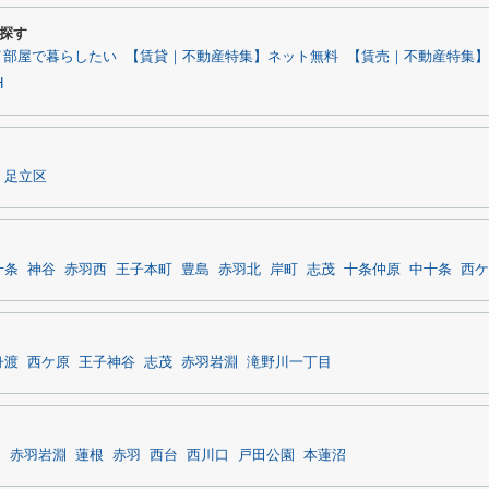
探す
イ部屋で暮らしたい
【賃貸｜不動産特集】ネット無料
【賃売｜不動産特集】旭
H
足立区
十条
神谷
赤羽西
王子本町
豊島
赤羽北
岸町
志茂
十条仲原
中十条
西ケ
舟渡
西ケ原
王子神谷
志茂
赤羽岩淵
滝野川一丁目
目
赤羽岩淵
蓮根
赤羽
西台
西川口
戸田公園
本蓮沼