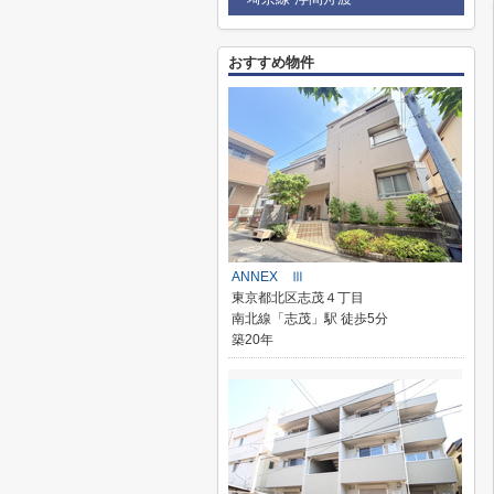
おすすめ物件
ANNEX Ⅲ
東京都北区志茂４丁目
南北線「志茂」駅 徒歩5分
築20年