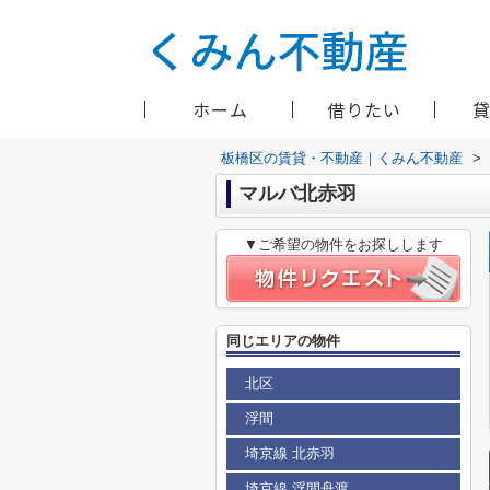
ホーム
借りたい
板橋区の賃貸・不動産｜くみん不動産
>
マルバ北赤羽
▼ご希望の物件をお探しします
同じエリアの物件
北区
浮間
埼京線 北赤羽
埼京線 浮間舟渡