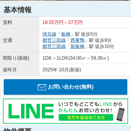
基本情報
賃料
18.55万円～27万円
埼京線
「
板橋
」駅 徒歩5分
交通
都営三田線
「
西巣鴨
」駅 徒歩9分
都営三田線
「
新板橋
」駅 徒歩10分
間取り(面積)
1DK～1LDK(34.00㎡～59.39㎡)
築年月
2025年 10月(新築)
お問い合わせ(無料)