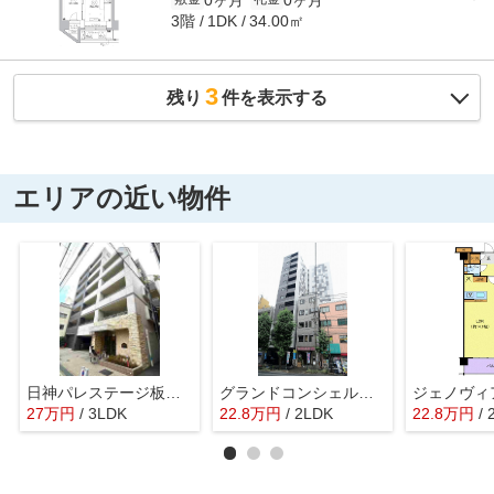
3階
34.00㎡
1DK
3
残り
件を表示する
エリアの近い物件
日神パレステージ板橋滝野川
グランドコンシェルジュ西巣鴨アジールコート
ジェノヴィ
27
万
円
/ 3LDK
22.8
万
円
/ 2LDK
22.8
万
円
/