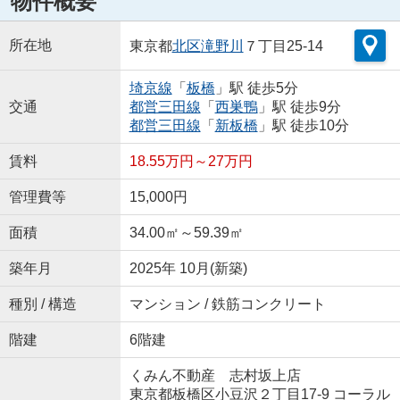
物件概要
所在地
東京都
北区
滝野川
７丁目25-14
埼京線
「
板橋
」駅 徒歩5分
交通
都営三田線
「
西巣鴨
」駅 徒歩9分
都営三田線
「
新板橋
」駅 徒歩10分
賃料
18.55万円～27万円
管理費等
15,000円
面積
34.00㎡～59.39㎡
築年月
2025年 10月(新築)
種別 / 構造
マンション / 鉄筋コンクリート
階建
6階建
くみん不動産 志村坂上店
東京都板橋区小豆沢２丁目17-9 コーラル