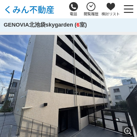
電話
閲覧履歴
検討リスト
GENOVIA北池袋skygarden (
6
室)