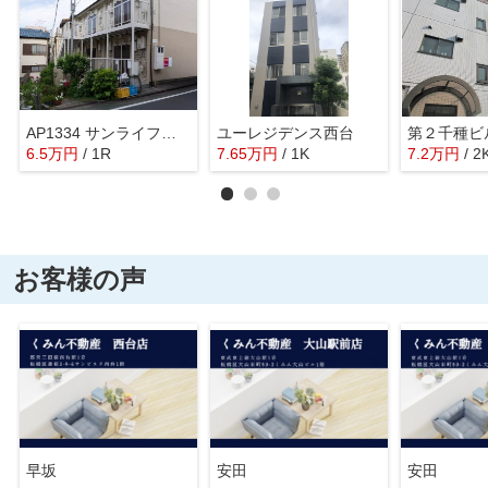
AP1334 サンライフ小竹向原 105
ユーレジデンス西台
第２千種ビ
6.5
万
円
/ 1R
7.65
万
円
/ 1K
7.2
万
円
/ 2
お客様の声
早坂
安田
安田