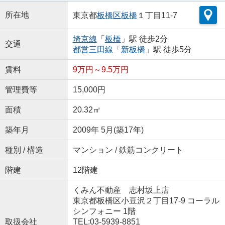
所在地
東京都
板橋区
板橋
１丁目11-7
埼京線
「
板橋
」駅 徒歩2分
交通
都営三田線
「
新板橋
」駅 徒歩5分
賃料
9万円～9.5万円
管理費等
15,000円
面積
20.32㎡
築年月
2009年 5月(築17年)
種別 / 構造
マンション / 鉄筋コンクリート
階建
12階建
くみん不動産 志村坂上店
東京都板橋区小豆沢２丁目17-9 コーラル
シンフォニー 1階
取扱会社
TEL:03-5939-8851