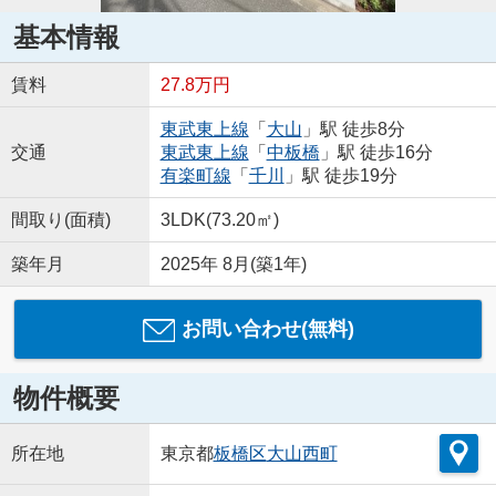
基本情報
賃料
27.8万円
東武東上線
「
大山
」駅 徒歩8分
交通
東武東上線
「
中板橋
」駅 徒歩16分
有楽町線
「
千川
」駅 徒歩19分
間取り(面積)
3LDK(73.20㎡)
築年月
2025年 8月(築1年)
お問い合わせ(無料)
物件概要
所在地
東京都
板橋区
大山西町