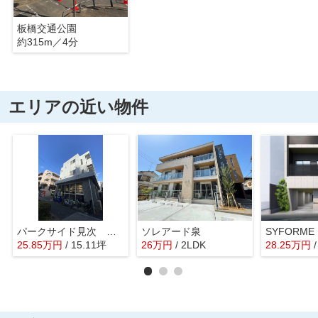
板橋交通公園
約315m／4分
エリアの近い物件
パークサイド見次 第1レッツビル
ソレアード泉
25.85
万
円
/ 15.11坪
26
万
円
/ 2LDK
28.25
万
円