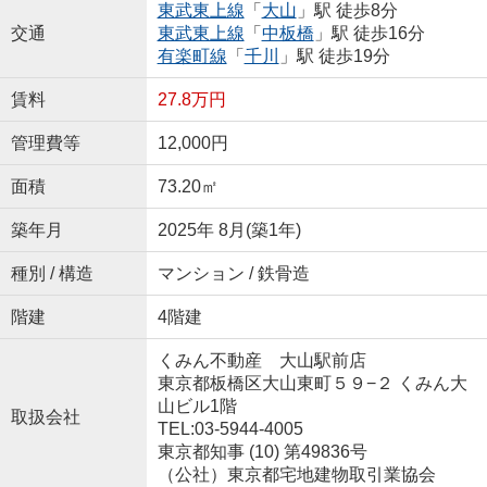
東武東上線
「
大山
」駅 徒歩8分
交通
東武東上線
「
中板橋
」駅 徒歩16分
有楽町線
「
千川
」駅 徒歩19分
賃料
27.8万円
管理費等
12,000円
面積
73.20㎡
築年月
2025年 8月(築1年)
種別 / 構造
マンション / 鉄骨造
階建
4階建
くみん不動産 大山駅前店
東京都板橋区大山東町５９−２ くみん大
山ビル1階
取扱会社
TEL:03-5944-4005
東京都知事 (10) 第49836号
（公社）東京都宅地建物取引業協会