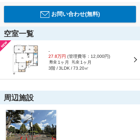
お問い合わせ(無料)
空室一覧
-
27.8万円
(管理費等：12,000円)
1ヶ月
1ヶ月
敷金
礼金
3階
73.20㎡
3LDK
周辺施設