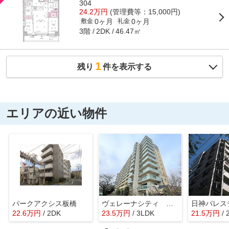
304
24.2万円
(管理費等：15,000円)
0ヶ月
0ヶ月
敷金
礼金
3階
46.47㎡
2DK
1
残り
件を表示する
エリアの近い物件
パークアクシス板橋
ヴェレーナシティ パレ・ド・プラージュ
日神パレス
22.6
万
円
/ 2DK
23.5
万
円
/ 3LDK
21.5
万
円
/