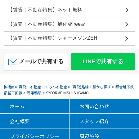
【賃貸｜不動産特集】ネット無料
【賃売｜不動産特集】旭化成free㎡
【賃売｜不動産特集】シャーメゾンZEH
メールで共有する
LINEで共有する
板橋区の賃貸・不動産｜くみん不動産
>
(賃貸)路線・駅から探す
>
都営地下鉄
都営三田線
>
西巣鴨駅
>
SYFORME NISHI-SUGAMO
ホーム
お問い合わせ
会社概要
スタッフ紹介
プライバシーポリシー
周辺施設