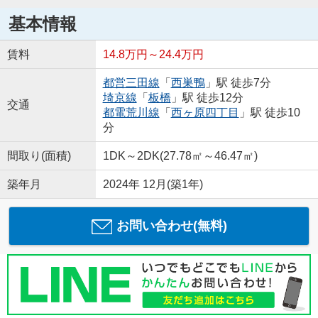
基本情報
賃料
14.8万円～24.4万円
都営三田線
「
西巣鴨
」駅 徒歩7分
埼京線
「
板橋
」駅 徒歩12分
交通
都電荒川線
「
西ヶ原四丁目
」駅 徒歩10
分
間取り(面積)
1DK～2DK(27.78㎡～46.47㎡)
築年月
2024年 12月(築1年)
お問い合わせ(無料)