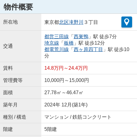
物件概要
所在地
東京都
北区
滝野川
３丁目
都営三田線
「
西巣鴨
」駅 徒歩7分
埼京線
「
板橋
」駅 徒歩12分
交通
都電荒川線
「
西ヶ原四丁目
」駅 徒歩10
分
賃料
14.8万円～24.4万円
管理費等
10,000円～15,000円
面積
27.78㎡～46.47㎡
築年月
2024年 12月(築1年)
種別 / 構造
マンション / 鉄筋コンクリート
階建
5階建