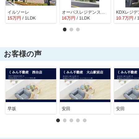
イルソーレ
オーパスレジデンス中板橋
15
万
円
/ 1LDK
16
万
円
/ 1LDK
10.7
万
円
/ 
お客様の声
早坂
安田
安田