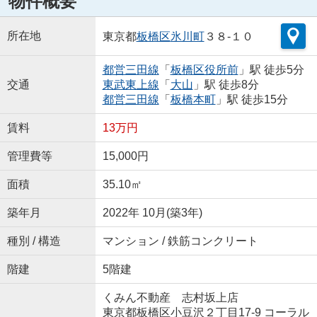
物件概要
所在地
東京都
板橋区
氷川町
３８-１０
都営三田線
「
板橋区役所前
」駅 徒歩5分
交通
東武東上線
「
大山
」駅 徒歩8分
都営三田線
「
板橋本町
」駅 徒歩15分
賃料
13万円
管理費等
15,000円
面積
35.10㎡
築年月
2022年 10月(築3年)
種別 / 構造
マンション / 鉄筋コンクリート
階建
5階建
くみん不動産 志村坂上店
東京都板橋区小豆沢２丁目17-9 コーラル