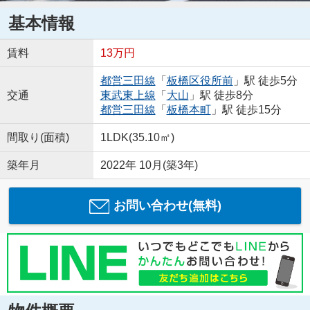
基本情報
賃料
13万円
都営三田線
「
板橋区役所前
」駅 徒歩5分
交通
東武東上線
「
大山
」駅 徒歩8分
都営三田線
「
板橋本町
」駅 徒歩15分
間取り(面積)
1LDK(35.10㎡)
築年月
2022年 10月(築3年)
お問い合わせ(無料)