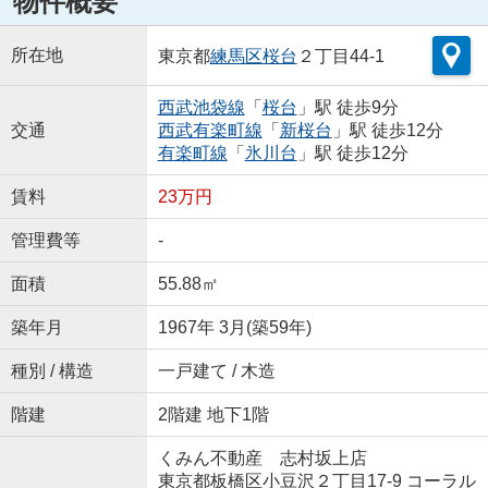
物件概要
所在地
東京都
練馬区
桜台
２丁目44-1
西武池袋線
「
桜台
」駅 徒歩9分
交通
西武有楽町線
「
新桜台
」駅 徒歩12分
有楽町線
「
氷川台
」駅 徒歩12分
賃料
23万円
管理費等
-
面積
55.88㎡
築年月
1967年 3月(築59年)
種別 / 構造
一戸建て / 木造
階建
2階建 地下1階
くみん不動産 志村坂上店
東京都板橋区小豆沢２丁目17-9 コーラル