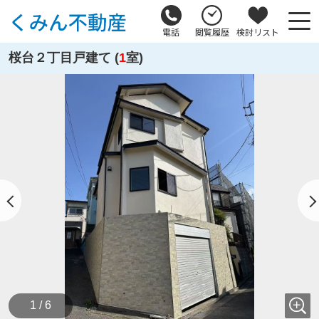
電話
閲覧履歴
検討リスト
桜台２丁目戸建て (
1
室)
1 / 6