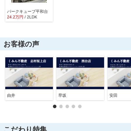
パークキューブ平和台
24.2
万
円
/ 2LDK
お客様の声
由井
早坂
安田
こだわり特集