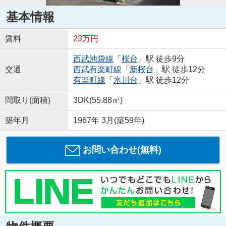
基本情報
賃料
23万円
西武池袋線
「
桜台
」駅 徒歩9分
交通
西武有楽町線
「
新桜台
」駅 徒歩12分
有楽町線
「
氷川台
」駅 徒歩12分
間取り(面積)
3DK(55.88㎡)
築年月
1967年 3月(築59年)
お問い合わせ(無料)