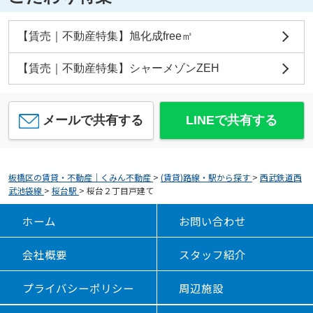
【賃売｜不動産特集】旭化成free㎡
【賃売｜不動産特集】シャーメゾンZEH
メールで共有する
LINEで共有する
板橋区の賃貸・不動産｜くみん不動産
>
(賃貸)路線・駅から探す
>
西武鉄道西
武池袋線
>
桜台駅
>
桜台２丁目戸建て
ホーム
お問い合わせ
会社概要
スタッフ紹介
プライバシーポリシー
周辺施設