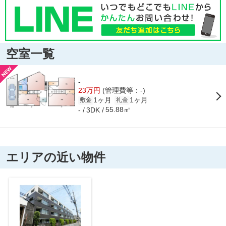
空室一覧
-
23万円
(管理費等：-)
1ヶ月
1ヶ月
敷金
礼金
55.88㎡
-
3DK
エリアの近い物件