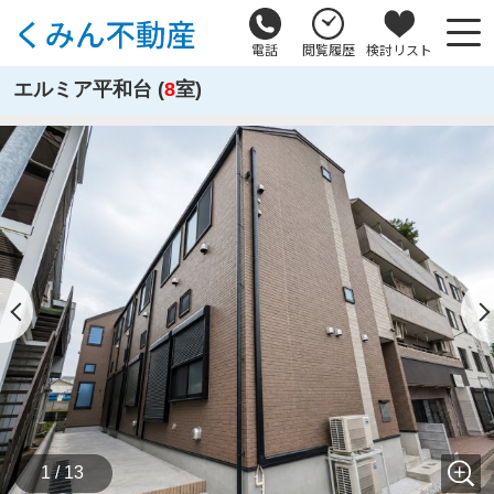
電話
閲覧履歴
検討リスト
エルミア平和台 (
8
室)
1 / 13