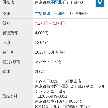
所在地
東京都
練馬区
北町
７丁目4-3
交通
有楽町線
「
平和台
」駅 徒歩6分
賃料
7.2万円～7.3万円
管理費等
4,000円
面積
12.04㎡
築年月
2026年 6月(新築)
種別 / 構造
アパート / 木造
階建
2階建
くみん不動産 志村坂上店
東京都板橋区小豆沢２丁目17-9 コーラル
シンフォニー 1階
取扱会社
TEL:03-5939-8851
東京都知事 (10) 第49836号
(公社)東京都宅地建物取引業協会