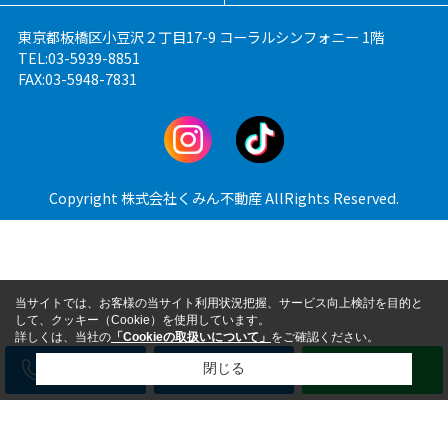
東京都板橋区小豆沢２丁目17-9 コーラルシンフォニー 1階
TEL:03-5939-8851
FAX:03-5948-7831
Copyright 株式会社くみん不動産 AllRights Reserved.
当サイトでは、お客様の当サイト利用状況把握、サービス向上検討を目的と
して、クッキー（Cookie）を使用しています。
詳しくは、当社の
「Cookieの取扱いについて」
をご確認ください。
電話
メール
LINE
閉じる