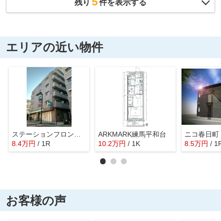
5
残り
件を表示する
エリアの近い物件
ステーションフロント練馬北町
ARKMARK練馬平和台
ニコ春日町
8.4
万
円
/ 1R
10.2
万
円
/ 1K
8.5
万
円
/ 1
お客様の声