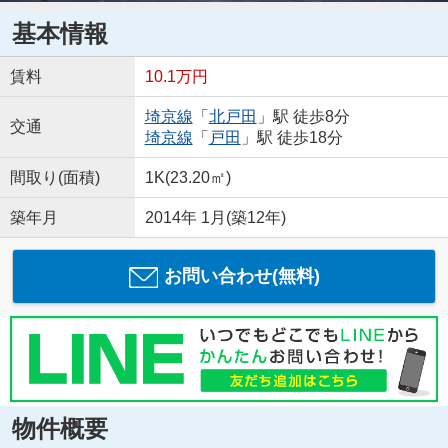
基本情報
賃料
10.1万円
埼京線
「
北戸田
」駅 徒歩8分
交通
埼京線
「
戸田
」駅 徒歩18分
間取り(面積)
1K(23.20㎡)
築年月
2014年 1月(築12年)
お問い合わせ(無料)
物件概要