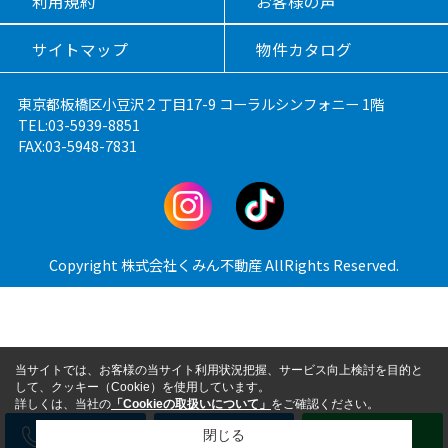
利用規約
お客様の声
サイトマップ
物件カタログ
東京都板橋区小豆沢２丁目17-9 コーラルシンフォニー 1階
TEL:03-5939-8851
FAX:03-5948-7831
Copyright 株式会社くみん不動産 AllRights Reserved.
当サイトでは、お客様の当サイト利用状況把握、サービス向上検討を目的と
して、クッキー（Cookie）を使用しています。
詳しくは、当社の
「Cookieの取扱いについて」
をご確認ください。
電話
メール
LINE
閉じる