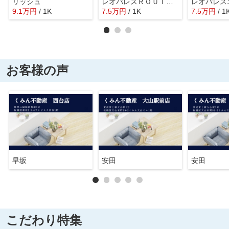
リッシュ
レオパレスＲＯＵＴＥ－１７
9.1
万
円
/ 1K
7.5
万
円
/ 1K
7.5
万
円
/ 1
お客様の声
早坂
安田
安田
こだわり特集