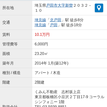
埼玉県
戸田市
大字新曽
２０３２－
所在地
１０
埼京線
「
北戸田
」駅 徒歩8分
交通
埼京線
「
戸田
」駅 徒歩18分
賃料
10.1万円
管理費等
6,000円
面積
23.20㎡
築年月
2014年 1月(築12年)
種別 / 構造
アパート / 木造
階建
2階建
くみん不動産 志村坂上店
東京都板橋区小豆沢２丁目17-9 コーラル
シンフォニー 1階
取扱会社
TEL:03-5939-8851