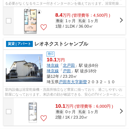
る必要がなくなるモニター付きインターホンを備えております。浴室乾燥機
を備え付けているので、雨の日など外...
8.4
万
円
(管理費等：4,500円 )
1ヶ月
1ヶ月
敷金
礼金
1階 / 1LDK / 36.00㎡
レオネクストシャンブル
賃貸 | アパート
敷0
10.1
万円
埼京線
「
北戸田
」駅 徒歩8分
埼京線
「
戸田
」駅 徒歩18分
築12年 / 23.20㎡
埼玉県
戸田市
大字新曽
２０３２－１０
室内設備は浴室乾燥機・洗面所独立など豊富に揃っており、過ごしやすいお
部屋になっております。来訪者の顔が確認できる、安心のTVインターホン付
きです。こだわりの条件として多い、...
10.1
万
円
(管理費等：6,000円 )
0ヶ月
1ヶ月
敷金
礼金
2階 / 1K / 23.20㎡