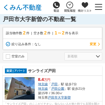
電話
閲覧履歴
検討リスト
戸田市大字新曽の不動産一覧
2
2
1～2
該当物件数
件
空き数
件
件を表示
変更
絞り込み条件：
なし
空室のみ
サンライズ戸田
賃貸 | アパート
8.4
万円
埼京線
「
戸田
」駅 徒歩7分
埼京線
「
戸田公園
」駅 徒歩21分
築15年 / 36.00㎡
埼玉県
戸田市
大字新曽
「サンライズ戸田」のここがイチオシ。知らない人が来た時でも玄関を開け