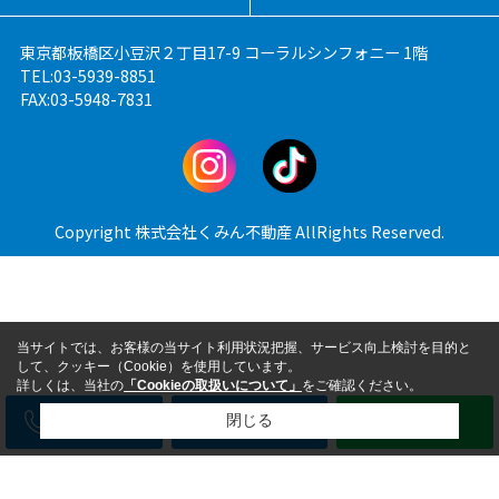
東京都板橋区小豆沢２丁目17-9 コーラルシンフォニー 1階
TEL:03-5939-8851
FAX:03-5948-7831
Copyright 株式会社くみん不動産 AllRights Reserved.
当サイトでは、お客様の当サイト利用状況把握、サービス向上検討を目的と
して、クッキー（Cookie）を使用しています。
詳しくは、当社の
「Cookieの取扱いについて」
をご確認ください。
電話
メール
LINE
閉じる