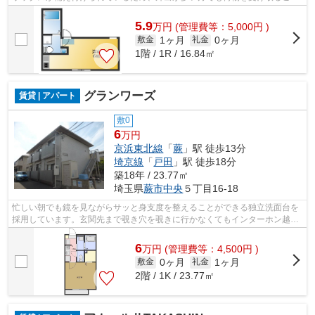
ができます。来客時にはTVインターホン...
5.9
万
円
(管理費等：5,000円 )
1ヶ月
0ヶ月
敷金
礼金
1階 / 1R / 16.84㎡
グランワーズ
賃貸 | アパート
敷0
6
万円
京浜東北線
「
蕨
」駅 徒歩13分
埼京線
「
戸田
」駅 徒歩18分
築18年 / 23.77㎡
埼玉県
蕨市
中央
５丁目16-18
忙しい朝でも鏡を見ながらサッと身支度を整えることができる独立洗面台を
採用しています。玄関先まで覗き穴を覗きに行かなくてもインターホン越し
に誰が来たのかを確認できるので安心...
6
万
円
(管理費等：4,500円 )
0ヶ月
1ヶ月
敷金
礼金
2階 / 1K / 23.77㎡