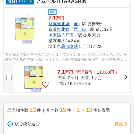
アムールⅡTAKASHIN
賃貸 | アパート
敷0
7.1
万円
京浜東北線
「
蕨
」駅 徒歩9分
京浜東北線
「
西川口
」駅 徒歩17分
埼京線
「
戸田
」駅 徒歩39分
築20年 / 24.84㎡
埼玉県
蕨市
塚越
１丁目17-22
玄関先まで覗き穴を覗きに行かなくてもインターホン越しに誰が来たのかを
確認できるので安心感があります。室内設備は洗面所独立・浴室乾燥機など
が揃っており、とても充実しています...
7.1
万
円
(管理費等：11,000円 )
0ヶ月
1ヶ月
敷金
礼金
2階 / 1K / 24.84㎡
13
15
1～13
該当物件数
件
空き数
件
件を表示
駅で絞り込む
変更