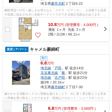
埼玉県
蕨市
北町
２丁目6-22
蕨駅周辺への引っ越しをお考えなら「ステラ・ビアンカ」。入浴後でも温度
や湿度に悩まされずに化粧やヘアメイクができる独立洗面台があります。知
らない人が来た時でも玄関を開ける必...
10.8
万
円
(管理費等：4,000円 )
1ヶ月
2ヶ月
敷金
礼金
2階 / 2LDK / 66.11㎡
キャメル蕨錦町
賃貸 | アパート
敷0
6.8
万円
埼京線
「
戸田
」駅 徒歩14分
京浜東北線
「
蕨
」駅 徒歩21分
埼京線
「
北戸田
」駅 徒歩22分
築3年 / 20.16㎡
埼玉県
蕨市
錦町
２丁目7-30
鍵がかかる宅配ボックスに荷物を届けることで、外に置く置き配よりも安全
に荷物を受け取ることができます。収納はクロゼット・シューズボックスな
どが備え付けられているので、衣類や...
6.8
万
円
(管理費等：3,000円 )