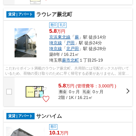
ラウレア蕨北町
賃貸 | アパート
敷0
礼0
5.8
万円
京浜東北線
「
蕨
」駅 徒歩14分
埼京線
「
戸田
」駅 徒歩24分
埼京線
「
北戸田
」駅 徒歩28分
築8年 / 16.21㎡
埼玉県
蕨市
北町
１丁目25-19
こだわりポイント満載のラウレア蕨北町。共用部には宅配ボックスが付いて
いるため、荷物の受け取りのために早く帰宅する必要がありません。浴室乾
燥機を備え付けているので、室内に干...
5.8
万
円
(管理費等：3,000円 )
0ヶ月
0ヶ月
敷金
礼金
2階 / 1K / 16.21㎡
サンハイム
賃貸 | アパート
敷0
10.1
万円