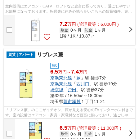
室内設備はエアコン・CATV・ロフトなど豊富に揃っており、過ごしやすい
お部屋になっております。転居先に住み心地も良いこちらの賃貸物件。充実
した新生活を過ごしましょう。アパート...
7.2
万
円
(管理費等：6,000円 )
0ヶ月
1ヶ月
敷金
礼金
1階 / 1K / 19.87㎡
リブレス蕨
賃貸 | アパート
敷0
6.5
7.4
万円～
万円
京浜東北線
「
蕨
」駅 徒歩7分
京浜東北線
「
西川口
」駅 徒歩19分
埼京線
「
戸田
」駅 徒歩37分
築32年 / 16.50㎡～18.00㎡
埼玉県
蕨市
塚越
１丁目11-21
「リブレス蕨」のここがイチオシ。顔が見える安心のTVインターホン付きで
す。室内設備はエアコン・家具・家電付など豊富に揃っており、過ごしやす
いお部屋になっております。1人暮らし...
6.5
万
円
(管理費等：11,000円 )
0ヶ月
1ヶ月
敷金
礼金