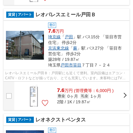
レオパレスエミール戸田Ｂ
賃貸 | アパート
敷0
7.6
万円
埼京線
「
戸田
」駅 バス15分 「笹目市営
住宅」 停歩2分
京浜東北線
「
蕨
」駅 バス27分 「笹目市
営住宅」 停歩2分
築28年 / 19.87㎡
埼玉県
戸田市
笹目
７丁目７－２４
レオパレスエミール戸田Ｂ：戸田駅にも近くて便利。室内設備はエアコン・
CATV・ロフトなどが揃っており、とても充実しています。来客時にはTVイ
ンターホンで訪問者の顔を確認すること...
7.6
万
円
(管理費等：6,000円 )
0ヶ月
1ヶ月
敷金
礼金
2階 / 1K / 19.87㎡
レオネクストペンタス
賃貸 | アパート
敷0