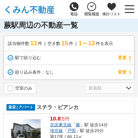
電話
閲覧履歴
検討リスト
蕨駅周辺の不動産一覧
13
15
1～13
該当物件数
件
空き数
件
件を表示
駅で絞り込む
変更
変更
絞り込み条件：
なし
空室のみ
ステラ・ビアンカ
賃貸 | アパート
10.8
万円
京浜東北線
「
蕨
」駅 徒歩14分
埼京線
「
戸田
」駅 徒歩20分
築17年 / 66.11㎡