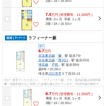
1階 / 1K / 18.00㎡
7.4
万
円
(管理費等：11,000円 )
0ヶ月
1ヶ月
敷金
礼金
2階 / 1K / 16.50㎡
ラフィーナー蕨
賃貸 | アパート
敷0
8.7
万円
京浜東北線
「
蕨
」駅 徒歩7分
京浜東北線
「
西川口
」駅 徒歩25分
埼京線
「
戸田
」駅 徒歩38分
築8年 / 20.00㎡
埼玉県
川口市
芝
５丁目20-13
ぜひ一度見ていただきたい、「ラフィーナー蕨」です。室内設備は浴室乾燥
機・洗面所独立など充実した設備を備え付けています。2018年築の物件で快
適な住まいとなっています。賃料を10...
8.7
万
円
(管理費等：11,000円 )
0ヶ月
1ヶ月
敷金
礼金
3階 / 1K / 20.00㎡