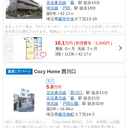
京浜東北線
「
蕨
」駅 徒歩15分
埼京線
「
戸田
」駅 徒歩18分
築5年 / 42.17㎡
埼玉県
蕨市
中央
６丁目13-19
セキュリティ面は、TVインターホン・オートロックなどを設置しているので
安全面でも優れております。収納はシューズボックス・ウォークインクロゼ
ットなど豊富なので、衣類や履き物の...
10.1
万
円
(管理費等：5,000円 )
0ヶ月
2ヶ月
敷金
礼金
3階 / 1LDK / 42.17㎡
Cozy Home 西川口
賃貸 | アパート
礼0
5.9
万円
京浜東北線
「
西川口
」駅 徒歩11分
京浜東北線
「
蕨
」駅 徒歩21分
埼京線
「
戸田公園
」駅 徒歩32分
築2年 / 16.84㎡
埼玉県
蕨市
南町
３丁目14-2
ぜひ一度見ていただきたい、「Cozy Home 西川口」です。共用部には宅配
ボックスが備え付けられているため、外出が多い方でも荷物を受け取ること