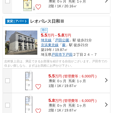
0ヶ月
1ヶ月
敷金
礼金
2階 / 1K / 20.16㎡
レオパレス日和Ⅲ
賃貸 | アパート
敷0
5.5
5.8
万円～
万円
埼京線
「
戸田公園
」駅 徒歩21分
京浜東北線
「
蕨
」駅 徒歩21分
築19年 / 19.87㎡
埼玉県
戸田市
下戸田
２丁目２４－７
志村坂上店は、満足できるお部屋を紹介する自信がございます。戸田市での
住まい探しなら、まずはお気軽にお声かけ下さい。
5.5
万
円
(管理費等：6,000円 )
0ヶ月
1ヶ月
敷金
礼金
1階 / 1K / 19.87㎡
5.8
万
円
(管理費等：6,000円 )
0ヶ月
1ヶ月
敷金
礼金
2階 / 1K / 19.87㎡