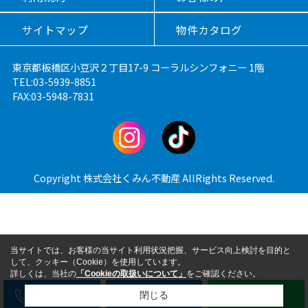
サイトマップ
物件カタログ
東京都板橋区小豆沢２丁目17-9 コーラルシンフォニー 1階
TEL:03-5939-8851
FAX:03-5948-7831
Copyright 株式会社くみん不動産 AllRights Reserved.
当サイトでは、お客様の当サイト利用状況把握、サービス向上検討を目的と
して、クッキー（Cookie）を使用しています。
詳しくは、当社の
「Cookieの取扱いについて」
をご確認ください。
電話
メール
LINE
閉じる