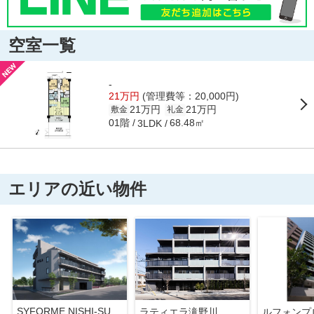
空室一覧
-
21万円
(管理費等：20,000円)
21万円
21万円
敷金
礼金
01階
68.48㎡
3LDK
エリアの近い物件
SYFORME NISHI-SUGAMO
ラティエラ滝野川