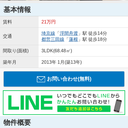
基本情報
賃料
21万円
埼京線
「
浮間舟渡
」駅 徒歩14分
交通
都営三田線
「
蓮根
」駅 徒歩18分
間取り(面積)
3LDK(68.48㎡)
築年月
2013年 1月(築13年)
お問い合わせ(無料)
物件概要