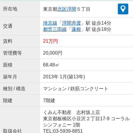
所在地
東京都
北区
浮間
５丁目
埼京線
「
浮間舟渡
」駅 徒歩14分
交通
都営三田線
「
蓮根
」駅 徒歩18分
賃料
21万円
管理費等
20,000円
面積
68.48㎡
築年月
2013年 1月(築13年)
種別 / 構造
マンション / 鉄筋コンクリート
階建
7階建
くみん不動産 志村坂上店
東京都板橋区小豆沢２丁目17-9 コーラル
シンフォニー 1階
取扱会社
TEL:03-5939-8851