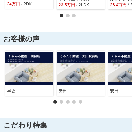
24
万
円
/ 2DK
23.5
万
円
/ 2LDK
23.4
万
円
/
お客様の声
早坂
安田
安田
こだわり特集