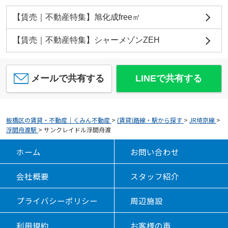
【賃売｜不動産特集】旭化成free㎡
【賃売｜不動産特集】シャーメゾンZEH
メールで共有する
LINEで共有する
板橋区の賃貸・不動産｜くみん不動産
>
(賃貸)路線・駅から探す
>
JR埼京線
>
浮間舟渡駅
>
サンクレイドル浮間舟渡
ホーム
お問い合わせ
会社概要
スタッフ紹介
プライバシーポリシー
周辺施設
利用規約
お客様の声