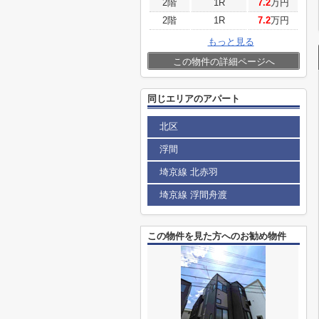
2階
1R
7.2
万円
2階
1R
7.2
万円
もっと見る
この物件の詳細ページへ
同じエリアのアパート
北区
浮間
埼京線 北赤羽
埼京線 浮間舟渡
この物件を見た方へのお勧め物件