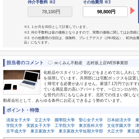
仲介手数料 ※2
その他費用 ※3
※1. １か月を30日として計算しています。
※2. 仲介手数料は仮の価格となりますので、実際の価格に関してはお気軽
※3. その他費用の項目は、保険料、プレミアデスク（2年/税込）、町内会
込）になります。
担当者のコメント
㈱くみん不動産 志村坂上店WEB事業部
化粧品やスタイリング剤などをまとめて出し入れし
を採用しています。共用部には宅配ボックスを設置
く帰宅する必要がありません。家賃7.1万円でおす
ている満足度の高いアパートです。一口コンロが付
な世代の方にもなじみます。北区での住まい探しな
動産会社として、あらゆる条件にお応えできるよう努めています。
ポイント・特徴
清泉女子大学
立正大学
國學院大學
聖心女子大学
日本経済大学
学院大学
実践女子大学
工学院大学
東京医科大学
文化学園大学
京平成大学
東京家政大学
東京家政大学短期大学部
大正大学
東京