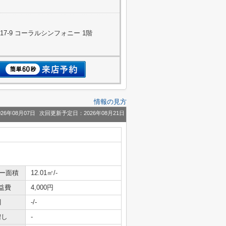
7-9 コーラルシンフォニー 1階
情報の見方
26年08月07日
次回更新予定日：2026年08月21日
ニー面積
12.01㎡/-
益費
4,000円
引
-/-
増し
-