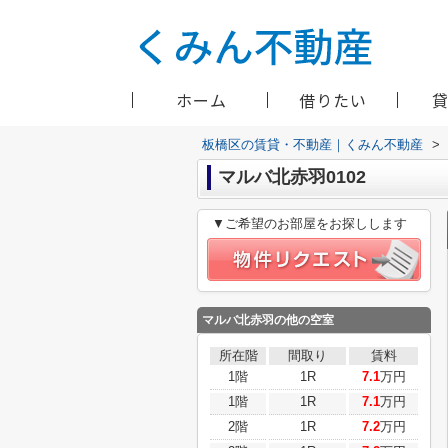
ホーム
借りたい
板橋区の賃貸・不動産｜くみん不動産
>
マルバ北赤羽0102
▼ご希望のお部屋をお探しします
マルバ北赤羽
の他の空室
所在階
間取り
賃料
1階
1R
7.1
万円
1階
1R
7.1
万円
2階
1R
7.2
万円