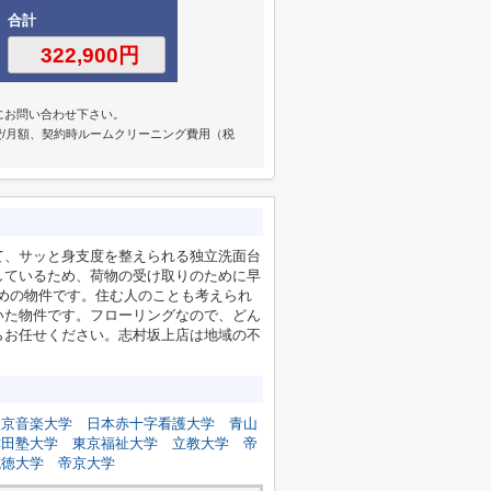
合計
にお問い合わせ下さい。
費/月額、契約時ルームクリーニング費用（税
て、サッと身支度を整えられる独立洗面台
しているため、荷物の受け取りのために早
すめの物件です。住む人のことも考えられ
いた物件です。フローリングなので、どん
らお任せください。志村坂上店は地域の不
東京音楽大学
日本赤十字看護大学
青山
津田塾大学
東京福祉大学
立教大学
帝
成徳大学
帝京大学