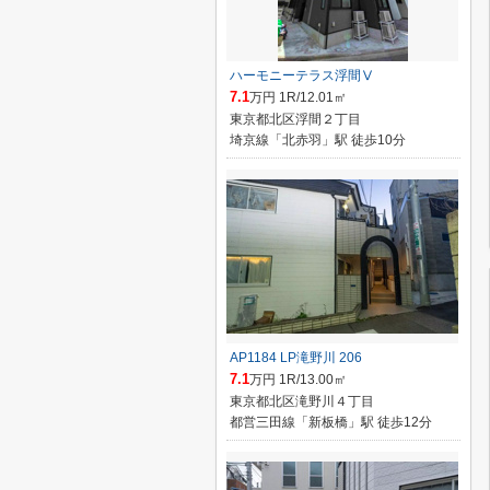
ハーモニーテラス浮間Ⅴ
7.1
万円 1R/12.01㎡
東京都北区浮間２丁目
埼京線「北赤羽」駅 徒歩10分
AP1184 LP滝野川 206
7.1
万円 1R/13.00㎡
東京都北区滝野川４丁目
都営三田線「新板橋」駅 徒歩12分