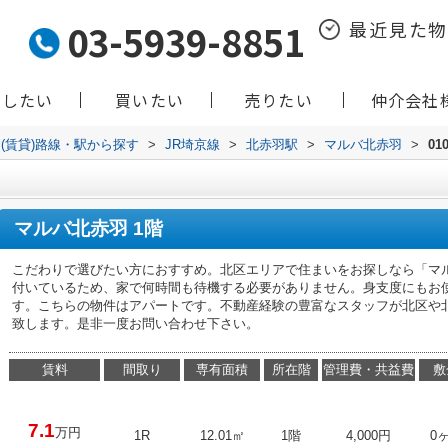
03-5939-8851
最近見た
貸したい
買いたい
売りたい
仲介会社
(賃貸)路線・駅から探す
>
JR埼京線
>
北赤羽駅
>
マルバ北赤羽
>
01
マルバ北赤羽 1階
こだわりで選びたい方におすすめ。北区エリアで住まいをお探しなら「マ
付いているため、家で何時間も待機する必要がありません。身支度にもお
す。こちらの物件はアパートです。不動産経験の豊富なスタッフが北区や
致します。是非一度お問い合わせ下さい。
賃料
間取り
専有面積
所在階
管理費・共益費
敷
7.1
万円
1R
12.01㎡
1階
4,000円
0