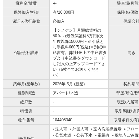
権利金/雑費
-/-
駐車場/月額
保険加入/料金
有/16,000円
保険名/保険
保証人代行義務
必加入
保証会
【シノケン】月額総賃料の
50％～(最低保証料5万円)/次
年度以降15000円～※引落と
し手数料660円(税込)※別紙申
保証会社詳細
込書有。弊社HP上の申込書タ
向き
ブより申込書をダウンロード
し記入の上アップロード下さ
い（6枚全てお送りくださ
い）
築年月(築年数)
2026年 5月 (新築)
契約期
種別/構造
アパート/木造
部屋/所在階
総戸数
-
現況/入居可
特優賃
-
取引態様/賃
物件番号
104408040
取引条件の有
法人可
外国人可
室内洗濯機置場
フロー
公営水道
公共下水
電気有
敷地内ごみ置
設備条件