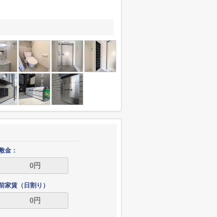
敷金：
前家賃（日割り）