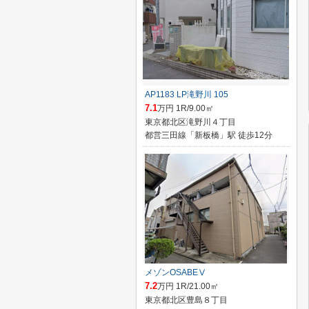
AP1183 LP滝野川 105
7.1
万円 1R/9.00㎡
東京都北区滝野川４丁目
都営三田線「新板橋」駅 徒歩12分
メゾンOSABEⅤ
7.2
万円 1R/21.00㎡
東京都北区豊島８丁目