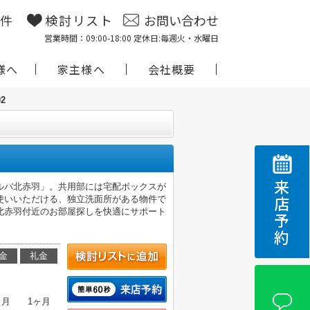
物件
検討リスト
お問い合わせ
営業時間：09:00-18:00 定休日:毎週火・水曜日
様へ
家主様へ
会社概要
02
来店予約
ルバ北赤羽」。共用部には宅配ボックスが
使いいただける、独立洗面所がある物件で
北赤羽付近のお部屋探しを快適にサポート
金
礼金
ヶ月
1ヶ月