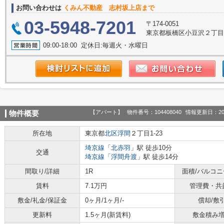
お問い合わせは
くみん不動産 志村坂上店まで
03-5948-7201
〒174-0051
東京都板橋区小豆沢２丁目1
09:00-18:00 定休日:毎週火・水曜日
【アパート】
物件番号：104408040
情報更新日：20
物件概要
所在地
東京都
北区
浮間
２丁目1-23
埼京線
「
北赤羽
」駅 徒歩10分
交通
埼京線
「
浮間舟渡
」駅 徒歩14分
間取り/詳細
1R
面積/バルコ
賃料
7.1万円
管理費・共
敷金/礼金/保証金
0ヶ月/1ヶ月/-
償却/敷
更新料
1.5ヶ月(新賃料)
敷金積み