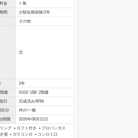
料金
-/ 無
期間
少額短期保険/2年
社
その他
北
間
2年
/階建
0102/ 1階/ 2階建
能日
完成済み/即時
貸区分
仲介/一般
効期限
2026年08月21日
リング
ロフト付き
プロパンガス
き場
ガスコンロ
コンロ１口