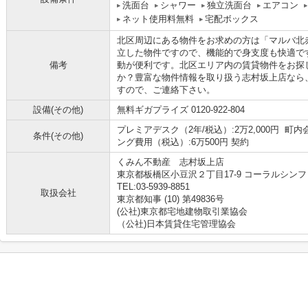
洗面台
シャワー
独立洗面台
エアコン
ネット使用料無料
宅配ボックス
北区周辺にある物件をお求めの方は「マルバ北
立した物件ですので、機能的で身支度も快適で
備考
動が便利です。北区エリア内の賃貸物件をお探
か？豊富な物件情報を取り扱う志村坂上店なら
すので、ご連絡下さい。
設備(その他)
無料ギガプライズ 0120-922-804
プレミアデスク（2年/税込）:2万2,000円 町内
条件(その他)
ング費用（税込）:6万500円 契約
くみん不動産 志村坂上店
東京都板橋区小豆沢２丁目17-9 コーラルシンフ
TEL:03-5939-8851
取扱会社
東京都知事 (10) 第49836号
(公社)東京都宅地建物取引業協会
（公社)日本賃貸住宅管理協会