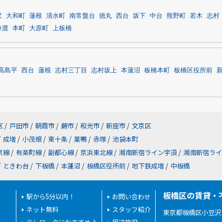
沢
大和町
蓮根
清水町
南常盤台
徳丸
西台
坂下
中台
熊野町
若木
志村
舟渡
本町
大原町
上板橋
高島平
西台
蓮根
志村三丁目
志村坂上
本蓮沼
板橋本町
板橋区役所前
区
/
戸田市
/
朝霞市
/
蕨市
/
和光市
/
新座市
/
文京区
/
成増
/
小茂根
/
東十条
/
巣鴨
/
赤塚
/
池袋本町
京線
/
有楽町線
/
副都心線
/
京浜東北線
/
湘南新宿ライン宇須
/
湘南新宿ライ
/
ときわ台
/
下板橋
/
本蓮沼
/
板橋区役所前
/
地下鉄成増
/
中板橋
板橋区の賃貸・
駅から5分以内！
お問い合わせ
ネット無料
スタッフ紹介
東京都板橋区小豆沢２