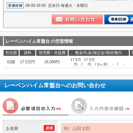
09:00-18:00 定休日:毎週火・水曜日
レーベンハイム常盤台
の空室情報
所在階
賃料
管理費・共益費
敷金/礼金/保証金/償却/敷引
17.5万
17.5万
01階
17.5万円
15,000円
/
/
/
/
円
円
0ヶ月
-
-
レーベンハイム常盤台
へのお問い合わせ
お名前
必須