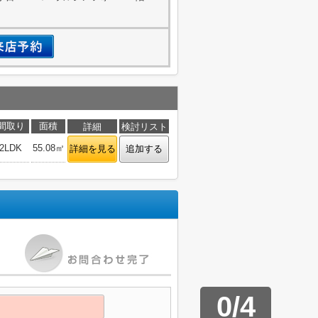
間取り
面積
詳細
検討リスト
2LDK
55.08㎡
詳細を見る
追加する
0
/
4