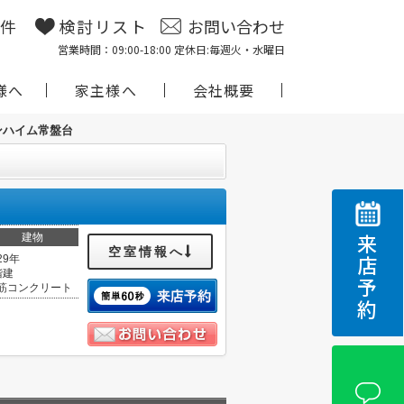
物件
検討リスト
お問い合わせ
営業時間：09:00-18:00 定休日:毎週火・水曜日
様へ
家主様へ
会社概要
ンハイム常盤台
建物
来店予約
空室情報へ
29年
階建
筋コンクリート