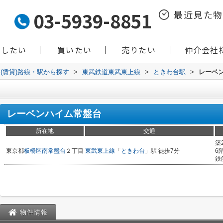
03-5939-8851
最近見た
貸したい
買いたい
売りたい
仲介会社
(賃貸)路線・駅から探す
>
東武鉄道東武東上線
>
ときわ台駅
>
レーベ
レーベンハイム常盤台
所在地
交通
築
東京都
板橋区
南常盤台
２丁目
東武東上線
「
ときわ台
」駅 徒歩7分
6
鉄
物件情報