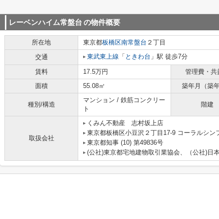
レーベンハイム常盤台
の物件概要
所在地
東京都
板橋区
南常盤台
２丁目
東武東上線
「
ときわ台
」駅 徒歩7分
交通
賃料
17.5万円
管理費・共
面積
55.08㎡
築年月（築
マンション / 鉄筋コンクリー
種別/構造
階建
ト
くみん不動産 志村坂上店
東京都板橋区小豆沢２丁目17-9 コーラルシン
取扱会社
東京都知事 (10) 第49836号
(公社)東京都宅地建物取引業協会、（公社)日