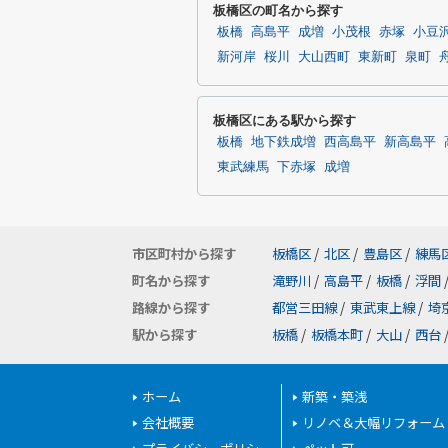
板橋区の町名から探す
板橋
高島平
成増
小茂根
赤塚
小豆
新河岸
桜川
大山西町
東新町
泉町
板橋区にある駅から探す
板橋
地下鉄成増
西高島平
新高島平
東武練馬
下赤塚
成増
市区町村から探す
板橋区
/
北区
/
豊島区
/
練馬
町名から探す
滝野川
/
高島平
/
板橋
/
浮間
路線から探す
都営三田線
/
東武東上線
/
埼
駅から探す
板橋
/
板橋本町
/
大山
/
西台
ホーム
新築・築浅
会社概要
リノベ＆大幅リフォーム