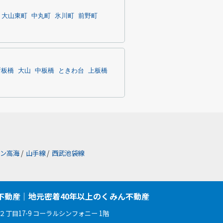
大山東町
中丸町
氷川町
前野町
新板橋
大山
中板橋
ときわ台
上板橋
ン高海
/
山手線
/
西武池袋線
不動産｜地元密着40年以上のくみん不動産
丁目17-9 コーラルシンフォニー 1階