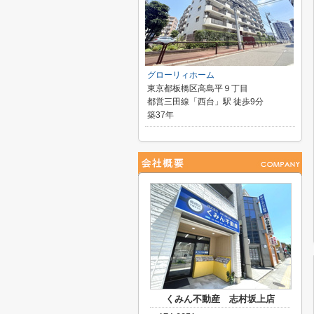
グローリィホーム
東京都板橋区高島平９丁目
都営三田線「西台」駅 徒歩9分
築37年
くみん不動産 志村坂上店