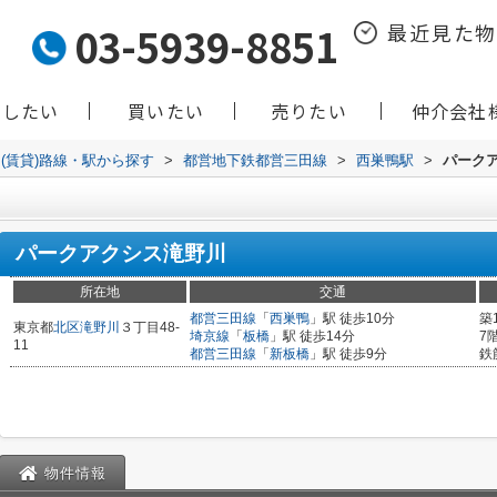
03-5939-8851
最近見た
貸したい
買いたい
売りたい
仲介会社
(賃貸)路線・駅から探す
>
都営地下鉄都営三田線
>
西巣鴨駅
>
パーク
パークアクシス滝野川
所在地
交通
都営三田線
「
西巣鴨
」駅 徒歩10分
築
東京都
北区
滝野川
３丁目48-
埼京線
「
板橋
」駅 徒歩14分
7
11
都営三田線
「
新板橋
」駅 徒歩9分
鉄
物件情報