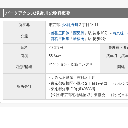
パークアクシス滝野川
の物件概要
所在地
東京都
北区
滝野川
３丁目48-11
都営三田線
「
西巣鴨
」駅 徒歩10分
埼京線
「
交通
都営三田線
「
新板橋
」駅 徒歩9分
賃料
20.3万円
管理費・共
面積
55.64㎡
築年月（築
マンション / 鉄筋コンクリー
種別/構造
階建
ト
くみん不動産 志村坂上店
東京都板橋区小豆沢２丁目17-9 コーラルシン
取扱会社
東京都知事 (10) 第49836号
(公社)東京都宅地建物取引業協会、（公社)日