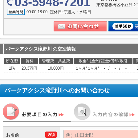
03-5948-7201
東京都板橋区小豆沢２丁
09:00-18:00 定休日:毎週火・水曜日
パークアクシス滝野川
の空室情報
所在階
賃料
管理費・共益費
敷金/礼金/保証金/償却/敷引
1階
20.3万円
10,000円
/
/
/
/
1ヶ月
1ヶ月
-
-
-
パークアクシス滝野川
へのお問い合わせ
お名前
必須