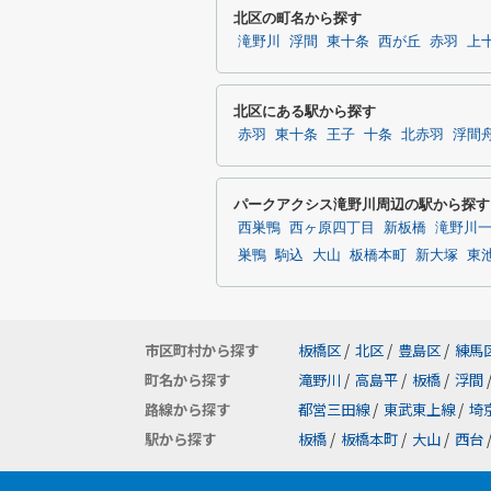
北区の町名から探す
滝野川
浮間
東十条
西が丘
赤羽
上
北区にある駅から探す
赤羽
東十条
王子
十条
北赤羽
浮間
パークアクシス滝野川周辺の駅から探す
西巣鴨
西ヶ原四丁目
新板橋
滝野川
巣鴨
駒込
大山
板橋本町
新大塚
東
市区町村から探す
板橋区
/
北区
/
豊島区
/
練馬
町名から探す
滝野川
/
高島平
/
板橋
/
浮間
路線から探す
都営三田線
/
東武東上線
/
埼
駅から探す
板橋
/
板橋本町
/
大山
/
西台