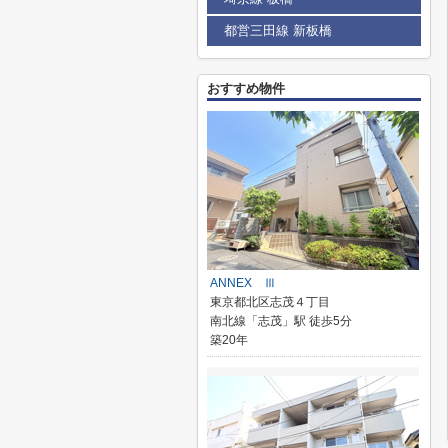
都営三田線 新板橋
おすすめ物件
ANNEX Ⅲ
東京都北区志茂４丁目
南北線「志茂」駅 徒歩5分
築20年