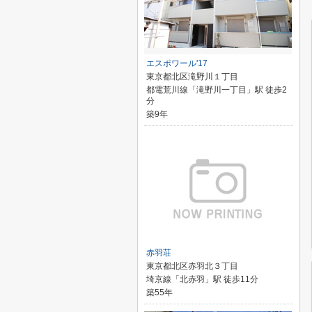
エスポワール'17
東京都北区滝野川１丁目
都電荒川線「滝野川一丁目」駅 徒歩2
分
築9年
赤羽荘
東京都北区赤羽北３丁目
埼京線「北赤羽」駅 徒歩11分
築55年