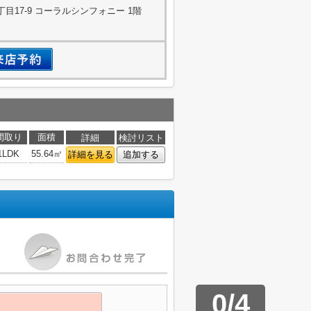
目17-9 コーラルシンフォニー 1階
間取り
面積
詳細
検討リスト
1LDK
55.64㎡
詳細を見る
追加する
0
/
4