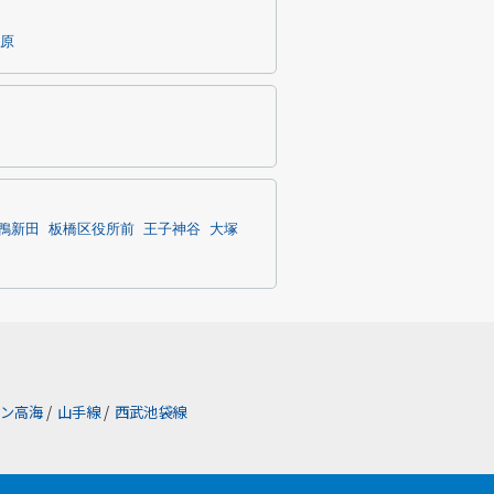
原
鴨新田
板橋区役所前
王子神谷
大塚
ン高海
/
山手線
/
西武池袋線