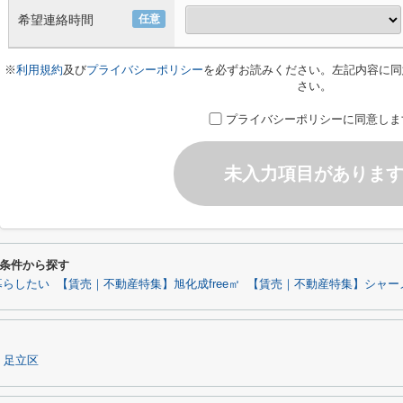
希望連絡時間
任意
※
利用規約
及び
プライバシーポリシー
を必ずお読みください。左記内容に同
さい。
プライバシーポリシーに同意しま
未入力項目がありま
条件から探す
暮らしたい
【賃売｜不動産特集】旭化成free㎡
【賃売｜不動産特集】シャーメ
足立区