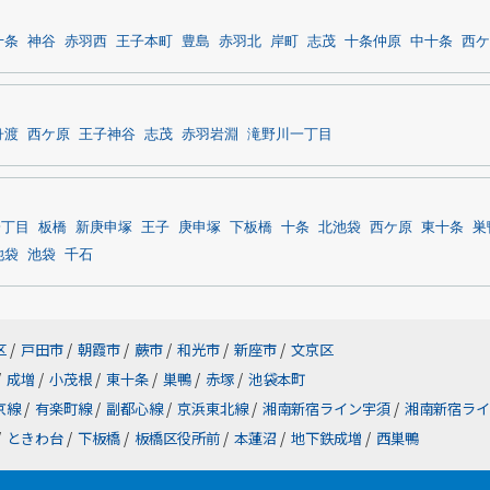
十条
神谷
赤羽西
王子本町
豊島
赤羽北
岸町
志茂
十条仲原
中十条
西ケ
舟渡
西ケ原
王子神谷
志茂
赤羽岩淵
滝野川一丁目
一丁目
板橋
新庚申塚
王子
庚申塚
下板橋
十条
北池袋
西ケ原
東十条
巣
池袋
池袋
千石
区
/
戸田市
/
朝霞市
/
蕨市
/
和光市
/
新座市
/
文京区
/
成増
/
小茂根
/
東十条
/
巣鴨
/
赤塚
/
池袋本町
京線
/
有楽町線
/
副都心線
/
京浜東北線
/
湘南新宿ライン宇須
/
湘南新宿ライ
/
ときわ台
/
下板橋
/
板橋区役所前
/
本蓮沼
/
地下鉄成増
/
西巣鴨