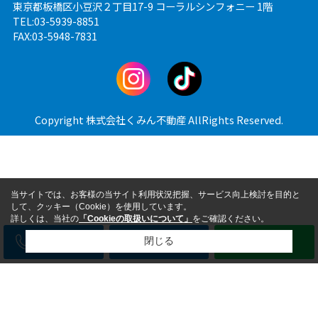
東京都板橋区小豆沢２丁目17-9 コーラルシンフォニー 1階
TEL:03-5939-8851
FAX:03-5948-7831
Copyright 株式会社くみん不動産 AllRights Reserved.
当サイトでは、お客様の当サイト利用状況把握、サービス向上検討を目的と
して、クッキー（Cookie）を使用しています。
詳しくは、当社の
「Cookieの取扱いについて」
をご確認ください。
電話
メール
LINE
閉じる