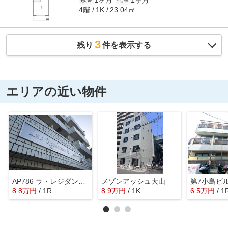
4階
23.04㎡
1K
3
残り
件を表示する
エリアの近い物件
AP786 ラ・レジダンス・ド・グランドゥール 317
メゾンアッシュ大山
第7小島ビ
8.8
万
円
/ 1R
8.9
万
円
/ 1K
6.5
万
円
/ 1