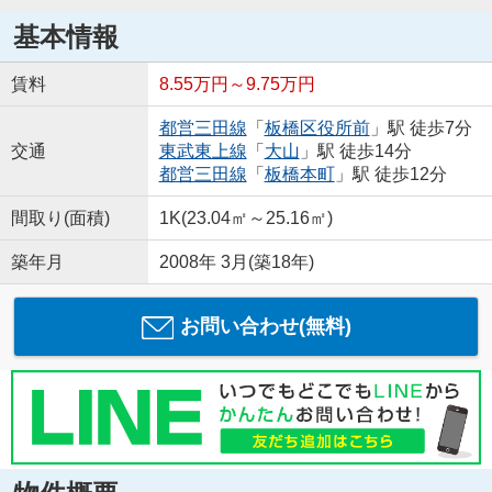
基本情報
賃料
8.55万円～9.75万円
都営三田線
「
板橋区役所前
」駅 徒歩7分
交通
東武東上線
「
大山
」駅 徒歩14分
都営三田線
「
板橋本町
」駅 徒歩12分
間取り(面積)
1K(23.04㎡～25.16㎡)
築年月
2008年 3月(築18年)
お問い合わせ(無料)