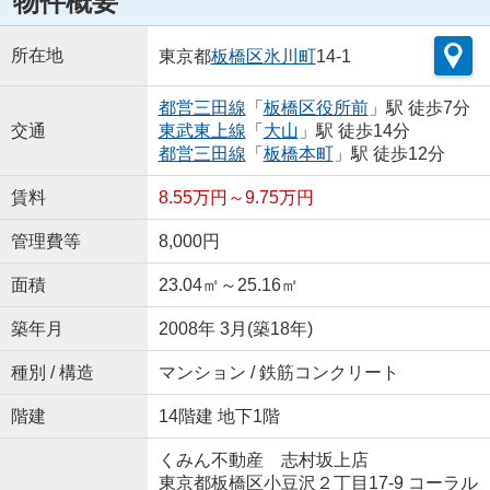
物件概要
所在地
東京都
板橋区
氷川町
14-1
都営三田線
「
板橋区役所前
」駅 徒歩7分
交通
東武東上線
「
大山
」駅 徒歩14分
都営三田線
「
板橋本町
」駅 徒歩12分
賃料
8.55万円～9.75万円
管理費等
8,000円
面積
23.04㎡～25.16㎡
築年月
2008年 3月(築18年)
種別 / 構造
マンション / 鉄筋コンクリート
階建
14階建 地下1階
くみん不動産 志村坂上店
東京都板橋区小豆沢２丁目17-9 コーラル