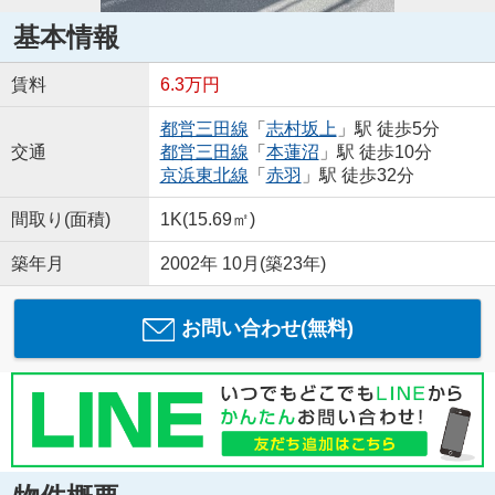
基本情報
賃料
6.3万円
都営三田線
「
志村坂上
」駅 徒歩5分
交通
都営三田線
「
本蓮沼
」駅 徒歩10分
京浜東北線
「
赤羽
」駅 徒歩32分
間取り(面積)
1K(15.69㎡)
築年月
2002年 10月(築23年)
お問い合わせ(無料)