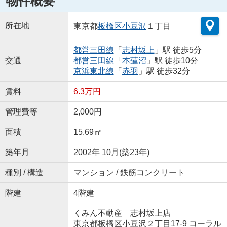
物件概要
所在地
東京都
板橋区
小豆沢
１丁目
都営三田線
「
志村坂上
」駅 徒歩5分
交通
都営三田線
「
本蓮沼
」駅 徒歩10分
京浜東北線
「
赤羽
」駅 徒歩32分
賃料
6.3万円
管理費等
2,000円
面積
15.69㎡
築年月
2002年 10月(築23年)
種別 / 構造
マンション / 鉄筋コンクリート
階建
4階建
くみん不動産 志村坂上店
東京都板橋区小豆沢２丁目17-9 コーラル