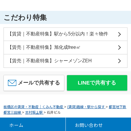
こだわり特集
【賃貸｜不動産特集】駅から5分以内！楽々物件
【賃売｜不動産特集】旭化成free㎡
【賃売｜不動産特集】シャーメゾンZEH
メールで共有する
LINEで共有する
板橋区の賃貸・不動産｜くみん不動産
>
(賃貸)路線・駅から探す
>
都営地下鉄
都営三田線
>
志村坂上駅
>
石井ビル
ホーム
お問い合わせ