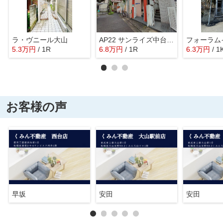
ラ・ヴニール大山
AP22 サンライズ中台（上板橋） 101
フォーラム
5.3
万
円
/ 1R
6.8
万
円
/ 1R
6.3
万
円
/ 1
お客様の声
早坂
安田
安田