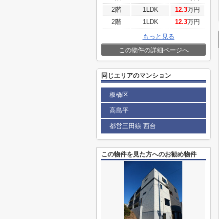
2階
1LDK
12.3
万円
2階
1LDK
12.3
万円
もっと見る
この物件の詳細ページへ
同じエリアのマンション
板橋区
高島平
都営三田線 西台
この物件を見た方へのお勧め物件