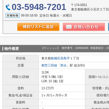
03-5948-7201
〒174-0051
東京都板橋区小豆沢２丁目1
09:00-18:00 定休日:毎週火・水曜日
【マンション】
物件番号：103943445
情報更新日：20
物件概要
所在地
東京都
板橋区
高島平
１丁目
交通
都営三田線
「
西台
」駅 徒歩8分
1LDK
間取り/詳細
洋室 5.0帖 1室
/
面積/バルコ
LDK 10.1帖 1室
賃料
13.2万円
管理費・共
敷金/礼金/保証金
1ヶ月/1ヶ月/0ヶ月
償却/敷
更新料
-
敷金積み