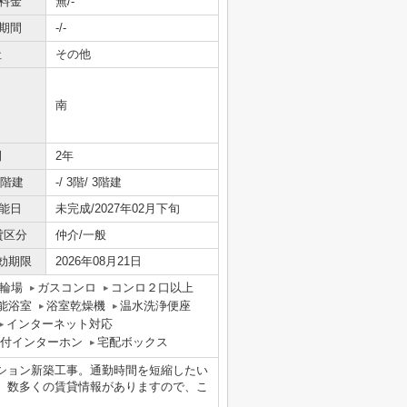
料金
無/-
期間
-/-
社
その他
南
間
2年
/階建
-/ 3階/ 3階建
能日
未完成/2027年02月下旬
貸区分
仲介/一般
効期限
2026年08月21日
輪場
ガスコンロ
コンロ２口以上
能浴室
浴室乾燥機
温水洗浄便座
インターネット対応
タ付インターホン
宅配ボックス
ション新築工事。通勤時間を短縮したい
。数多くの賃貸情報がありますので、こ