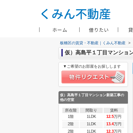
ホーム
借りたい
板橋区の賃貸・不動産｜くみん不動産
>
仮）高島平１丁目マンショ
▼ご希望のお部屋をお探しします
仮）高島平１丁目マンション新築工事
の
他の空室
所在階
間取り
賃料
1階
1LDK
12.5
万円
2階
1LDK
13.4
万円
2階
1LDK
12.3
万円