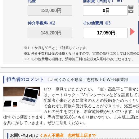
礼金
前家賃（日割り） ※1
仲介手数料 ※2
その他費用 ※3
※1. １か月を30日として計算しています。
※2. 仲介手数料は仮の価格となりますので、実際の価格に関してはお気軽
※3. その他費用の項目は、消毒施工料(当社扱)(入居時のみ)になります。
担当者のコメント
㈱くみん不動産 志村坂上店WEB事業部
ぜひ一度見ていただきたい、「仮）高島平１丁目マ
は、オートロック・TVインターホンなどを設置して
配業者が来たときに業者の人との接触をためらうと
で会わずに荷物を受け取ることができます。浴室や
カビの発生を防げる、浴室乾燥機が付いています。B
後すぐに視聴できます。専有面積36.86㎡もあり使いやすい。志村坂上店
を共に探していきます。ぜひご活用ください。
お問い合わせは
くみん不動産 志村坂上店まで