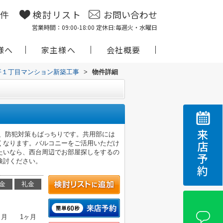
物件
検討リスト
お問い合わせ
営業時間：09:00-18:00 定休日:毎週火・水曜日
様へ
家主様へ
会社概要
平１丁目マンション新築工事
>
物件詳細
来店予約
で、防犯対策もばっちりです。共用部には
くなります。バルコニーをご活用いただけ
たいなら、西台周辺でお部屋探しをするの
検討ください。
金
礼金
ヶ月
1ヶ月