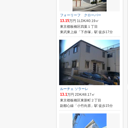
フォーリーフ クローバー
13.15
万円 1LDK/40.19㎡
東京都板橋区四葉１丁目
東武東上線「下赤塚」駅 徒歩17分
ルーチェ ソラーレ
13.1
万円 2DK/48.17㎡
東京都板橋区東新町２丁目
副都心線「小竹向原」駅 徒歩15分