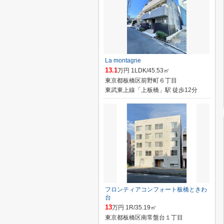
La montagne
13.1
万円 1LDK/45.53㎡
東京都板橋区前野町６丁目
東武東上線「上板橋」駅 徒歩12分
フロンティアコンフォート板橋ときわ
台
13
万円 1R/35.19㎡
東京都板橋区南常盤台１丁目