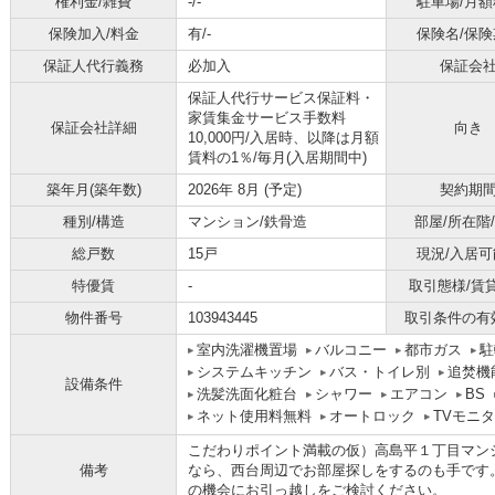
権利金/雑費
-/-
駐車場/月額
保険加入/料金
有/-
保険名/保険
保証人代行義務
必加入
保証会
保証人代行サービス保証料・
家賃集金サービス手数料
保証会社詳細
向き
10,000円/入居時、以降は月額
賃料の1％/毎月(入居期間中)
築年月(築年数)
2026年 8月 (予定)
契約期
種別/構造
マンション/鉄骨造
部屋/所在階
総戸数
15戸
現況/入居可
特優賃
-
取引態様/賃
物件番号
103943445
取引条件の有
室内洗濯機置場
バルコニー
都市ガス
駐
システムキッチン
バス・トイレ別
追焚機
設備条件
洗髪洗面化粧台
シャワー
エアコン
BS
ネット使用料無料
オートロック
TVモニ
こだわりポイント満載の仮）高島平１丁目マン
備考
なら、西台周辺でお部屋探しをするのも手です
の機会にお引っ越しをご検討ください。