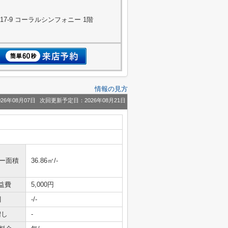
7-9 コーラルシンフォニー 1階
情報の見方
26年08月07日
次回更新予定日：2026年08月21日
ニー面積
36.86㎡/-
益費
5,000円
引
-/-
増し
-