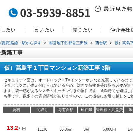
03-5939-8851
最近見た
貸したい
買いたい
売りたい
仲介会社
(賃貸)路線・駅から探す
>
都営地下鉄都営三田線
>
西台駅
>
仮）高島
ン新築工事
仮）高島平１丁目マンション新築工事 3階
セキュリティ面は、オートロック・TVインターホンなど充実しているの
宅配ボックスが備え付けられているため、対面で荷物を受け取る必要が無
ます。統一感があるシステムキッチン付きの物件です。通勤時間を短縮し
も手です。数多くの賃貸情報がありますので、この機会にお引っ越しをご
賃料
間取り
専有面積
所在階
管理費・共益費
敷
13.2
万円
1LDK
36.86㎡
3階
5,000円
1