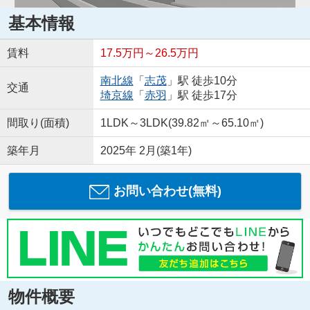
基本情報
賃料
17.5万円～26.5万円
南北線
「
志茂
」駅 徒歩10分
交通
埼京線
「
赤羽
」駅 徒歩17分
間取り(面積)
1LDK～3LDK(39.82㎡～65.10㎡)
築年月
2025年 2月(築1年)
お問い合わせ(無料)
物件概要