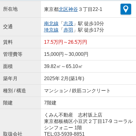
所在地
東京都
北区
神谷
３丁目22-1
南北線
「
志茂
」駅 徒歩10分
交通
埼京線
「
赤羽
」駅 徒歩17分
賃料
17.5万円～26.5万円
管理費等
15,000円～30,000円
面積
39.82㎡～65.10㎡
築年月
2025年 2月(築1年)
種別 / 構造
マンション / 鉄筋コンクリート
階建
7階建
くみん不動産 志村坂上店
東京都板橋区小豆沢２丁目17-9 コーラル
シンフォニー 1階
取扱会社
TEL:03-5939-8851