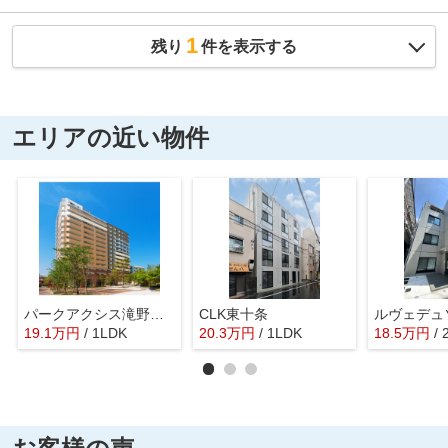
1
残り
件を表示する
エリアの近い物件
パークアクシス滝野川ラ ブリーズ
CLK東十条
ルヴェデュ
19.1
万
円
/ 1LDK
20.3
万
円
/ 1LDK
18.5
万
円
/ 