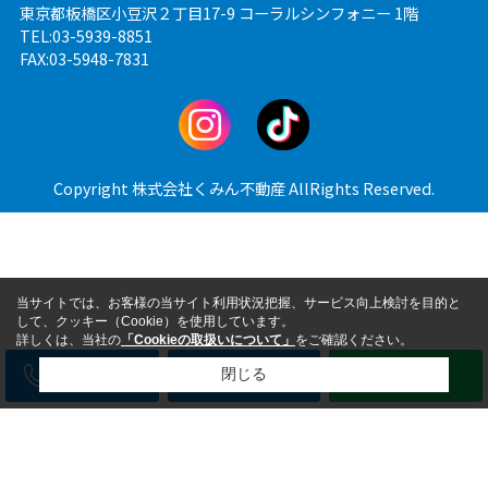
東京都板橋区小豆沢２丁目17-9 コーラルシンフォニー 1階
TEL:03-5939-8851
FAX:03-5948-7831
Copyright 株式会社くみん不動産 AllRights Reserved.
当サイトでは、お客様の当サイト利用状況把握、サービス向上検討を目的と
して、クッキー（Cookie）を使用しています。
詳しくは、当社の
「Cookieの取扱いについて」
をご確認ください。
電話
メール
LINE
閉じる