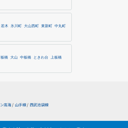
若木
氷川町
大山西町
東新町
中丸町
新板橋
大山
中板橋
ときわ台
上板橋
ン高海
/
山手線
/
西武池袋線