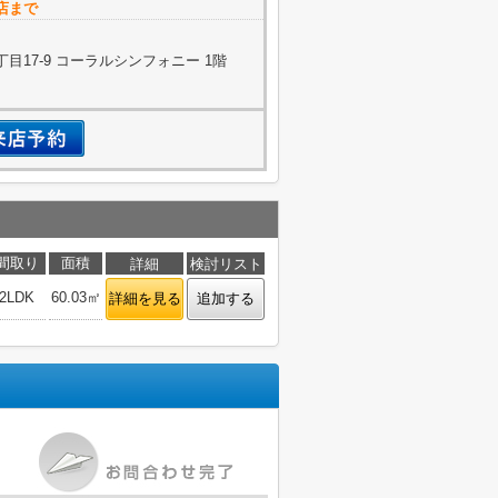
店まで
目17-9 コーラルシンフォニー 1階
間取り
面積
詳細
検討リスト
2LDK
60.03㎡
詳細を見る
追加する