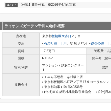
【外観】建物外観 ※2026年4月の写真
コメント
ライオンズガーデン千川
の物件概要
所在地
東京都
板橋区
大谷口
２丁目
有楽町線
「
千川
」駅 徒歩12分
副都心線
「
千
交通
賃料
17.5万円
管理費・共
面積
60.03㎡
築年月（築
マンション / 鉄筋コンクリー
種別/構造
階建
ト
くみん不動産 志村坂上店
東京都板橋区小豆沢２丁目17-9 コーラルシン
取扱会社
東京都知事 (10) 第49836号
(公社)東京都宅地建物取引業協会、（公社)日