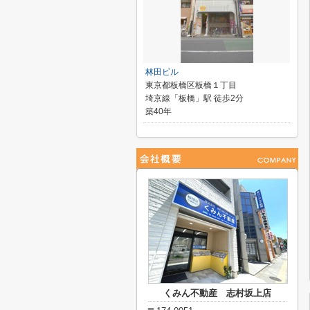
林田ビル
東京都板橋区板橋１丁目
埼京線「板橋」駅 徒歩2分
築40年
くみん不動産 志村坂上店