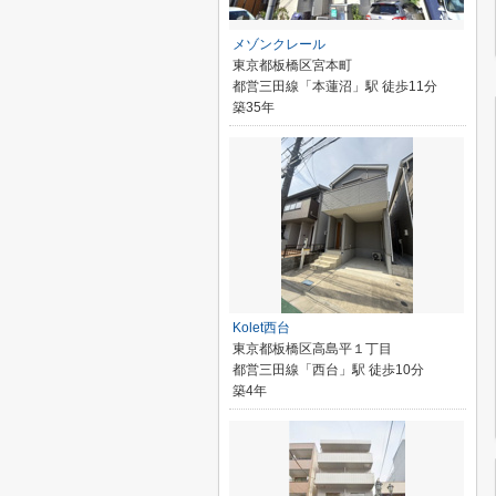
メゾンクレール
東京都板橋区宮本町
都営三田線「本蓮沼」駅 徒歩11分
築35年
Kolet西台
東京都板橋区高島平１丁目
都営三田線「西台」駅 徒歩10分
築4年