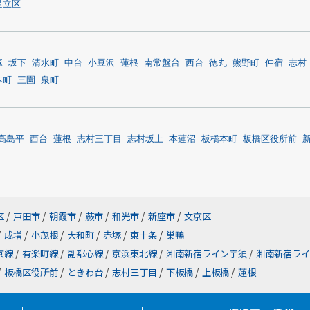
足立区
塚
坂下
清水町
中台
小豆沢
蓮根
南常盤台
西台
徳丸
熊野町
仲宿
志村
本町
三園
泉町
高島平
西台
蓮根
志村三丁目
志村坂上
本蓮沼
板橋本町
板橋区役所前
区
/
戸田市
/
朝霞市
/
蕨市
/
和光市
/
新座市
/
文京区
/
成増
/
小茂根
/
大和町
/
赤塚
/
東十条
/
巣鴨
京線
/
有楽町線
/
副都心線
/
京浜東北線
/
湘南新宿ライン宇須
/
湘南新宿ライ
/
板橋区役所前
/
ときわ台
/
志村三丁目
/
下板橋
/
上板橋
/
蓮根