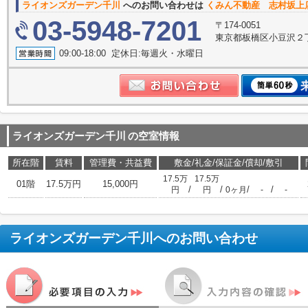
ライオンズガーデン千川
へのお問い合わせは
くみん不動産 志村坂上
03-5948-7201
〒174-0051
東京都板橋区小豆沢２丁
09:00-18:00 定休日:毎週火・水曜日
ライオンズガーデン千川
の空室情報
所在階
賃料
管理費・共益費
敷金/礼金/保証金/償却/敷引
17.5万
17.5万
01階
17.5万円
15,000円
/
/
/
/
円
円
0ヶ月
-
-
ライオンズガーデン千川
へのお問い合わせ