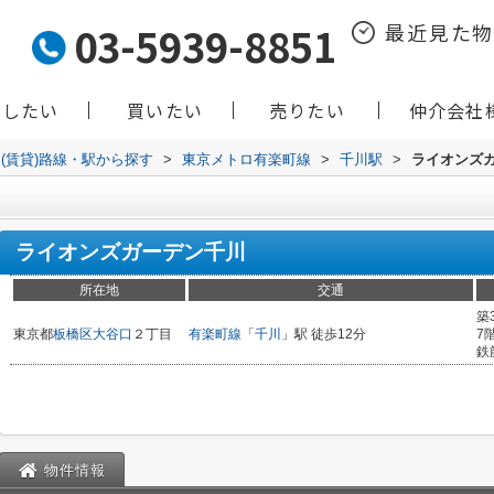
03-5939-8851
最近見た
貸したい
買いたい
売りたい
仲介会社
(賃貸)路線・駅から探す
>
東京メトロ有楽町線
>
千川駅
>
ライオンズ
ライオンズガーデン千川
所在地
交通
築
東京都
板橋区
大谷口
２丁目
有楽町線
「
千川
」駅 徒歩12分
7
鉄
物件情報