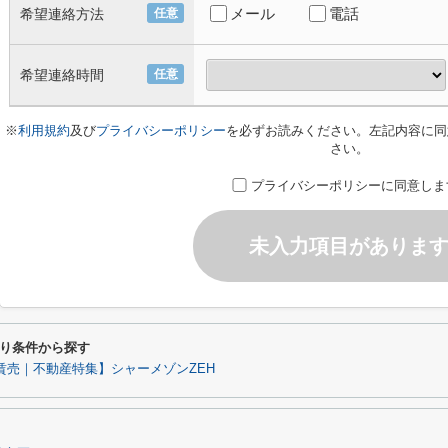
メール
電話
希望連絡方法
任意
希望連絡時間
任意
※
利用規約
及び
プライバシーポリシー
を必ずお読みください。左記内容に同
さい。
プライバシーポリシーに同意しま
未入力項目がありま
り条件から探す
賃売｜不動産特集】シャーメゾンZEH