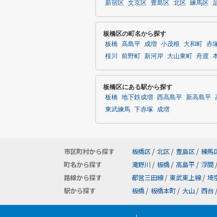
新宿区
文京区
豊島区
北区
練馬区
板橋区の町名から探す
板橋
高島平
成増
小茂根
大和町
赤
桜川
前野町
新河岸
大山東町
舟渡
板橋区にある駅から探す
板橋
地下鉄成増
西高島平
新高島平
東武練馬
下赤塚
成増
市区町村から探す
板橋区
/
北区
/
豊島区
/
練馬
町名から探す
滝野川
/
板橋
/
高島平
/
浮間
路線から探す
都営三田線
/
東武東上線
/
埼
駅から探す
板橋
/
板橋本町
/
大山
/
西台