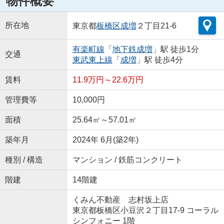
物件概要
所在地
東京都
板橋区
成増
２丁目21-6
有楽町線
「
地下鉄成増
」駅 徒歩1分
交通
東武東上線
「
成増
」駅 徒歩4分
賃料
11.9万円～22.6万円
管理費等
10,000円
面積
25.64㎡～57.01㎡
築年月
2024年 6月(築2年)
種別 / 構造
マンション / 鉄筋コンクリート
階建
14階建
くみん不動産 志村坂上店
東京都板橋区小豆沢２丁目17-9 コーラル
シンフォニー 1階