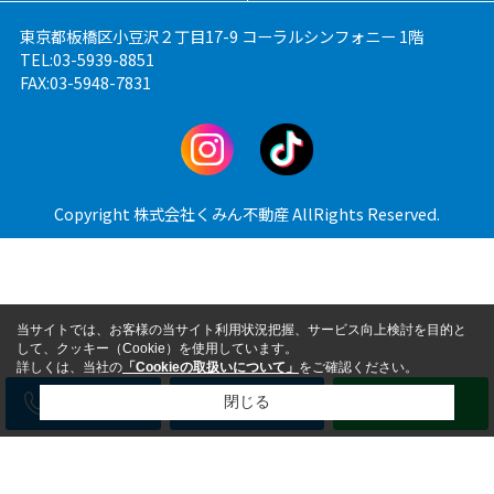
東京都板橋区小豆沢２丁目17-9 コーラルシンフォニー 1階
TEL:03-5939-8851
FAX:03-5948-7831
Copyright 株式会社くみん不動産 AllRights Reserved.
当サイトでは、お客様の当サイト利用状況把握、サービス向上検討を目的と
して、クッキー（Cookie）を使用しています。
詳しくは、当社の
「Cookieの取扱いについて」
をご確認ください。
電話
メール
LINE
閉じる