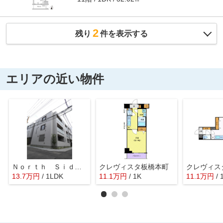
2
残り
件を表示する
エリアの近い物件
Ｎｏｒｔｈ Ｓｉｄｅ １１ ノースサイドイレブン
クレヴィスタ板橋本町
13.7
万
円
/ 1LDK
11.1
万
円
/ 1K
11.1
万
円
/ 