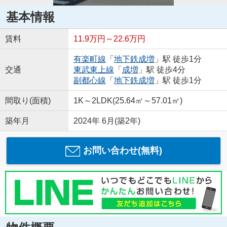
基本情報
賃料
11.9万円～22.6万円
有楽町線
「
地下鉄成増
」駅 徒歩1分
交通
東武東上線
「
成増
」駅 徒歩4分
副都心線
「
地下鉄成増
」駅 徒歩1分
間取り(面積)
1K～2LDK(25.64㎡～57.01㎡)
築年月
2024年 6月(築2年)
お問い合わせ(無料)