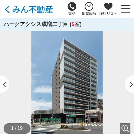
電話
閲覧履歴
検討リスト
パークアクシス成増二丁目 (
5
室)
1 / 19